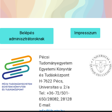
Belépés
Impresszum
adminisztrátoroknak
Pécsi
Tudományegyetem
Egyetemi Könyvtár
és Tudásközpont
H-7622 Pécs,
Universitas u. 2/a
Tel.: +36-72/501-
650/28082, 28128
E-mail:
info@lib.pte.hu