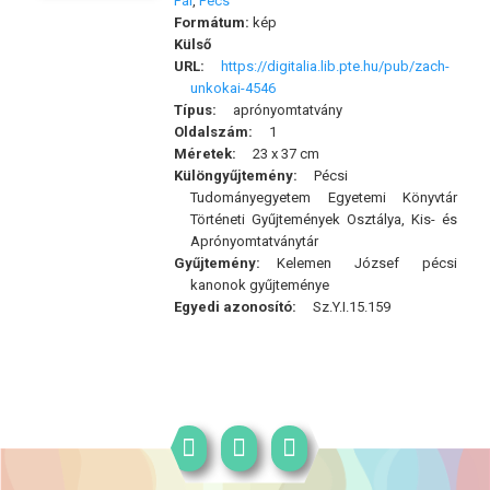
Pál
,
Pécs
Formátum:
kép
Külső
URL:
https://digitalia.lib.pte.hu/pub/zach-
unkokai-4546
Típus:
aprónyomtatvány
Oldalszám:
1
Méretek:
23 x 37 cm
Különgyűjtemény:
Pécsi
Tudományegyetem Egyetemi Könyvtár
Történeti Gyűjtemények Osztálya, Kis- és
Aprónyomtatványtár
Gyűjtemény:
Kelemen József pécsi
kanonok gyűjteménye
Egyedi azonosító:
Sz.Y.I.15.159