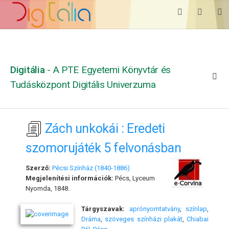
Digitália
- A PTE Egyetemi Könyvtár és
Tudásközpont Digitális Univerzuma
Zách unkokái : Eredeti
szomorujáték 5 felvonásban
Szerző:
Pécsi Színház (1840-1886)
Megjelenítési információk:
Pécs, Lyceum
Nyomda, 1848.
Tárgyszavak:
aprónyomtatvány
,
színlap
,
Dráma
,
szöveges színházi plakát
,
Chiabai