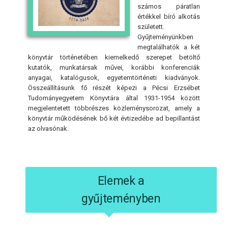
számos páratlan
értékkel bíró alkotás
született.
Gyűjteményünkben
megtalálhatók a két
könyvtár történetében kiemelkedő szerepet betöltő
kutatók, munkatársak művei, korábbi konferenciák
anyagai, katalógusok, egyetemtörténeti kiadványok.
Összeállításunk fő részét képezi a Pécsi Erzsébet
Tudományegyetem Könyvtára által 1931-1954 között
megjelentetett többrészes közleménysorozat, amely a
könyvtár működésének bő két évtizedébe ad bepillantást
az olvasónak.
Elemek a
gyűjteményben