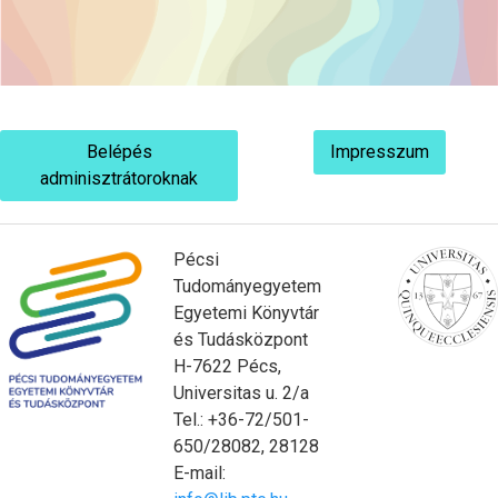
Belépés
Impresszum
adminisztrátoroknak
Pécsi
Tudományegyetem
Egyetemi Könyvtár
és Tudásközpont
H-7622 Pécs,
Universitas u. 2/a
Tel.: +36-72/501-
650/28082, 28128
E-mail: