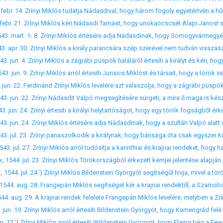
 febr. 21. Zrínyi Miklós kéri Nádasdi Tamást, hogy unokaöcscsét Alapi Jánost 
44. jul. 24.') Zrínyi Miklós Bildenstein Györgyöt segítségűl hivja, mivel a tör
4. aug. 28. Frangepán Miklós segítséget kér a krajnai rendektől, a Szamobor v