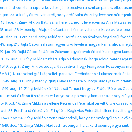
49. maj. 21. Rajki Gábor zalavármegyei rovó levele a magyar kamarához, melybe
49. aug. 19. Zrínyi Miklós kéri Nádasdi Tamást hogy az Erdődi Péter és Csoro
9. oct. 16. Zrínyi Miklós az ellene Keglevics Péter által tervelt Orgyilkosságról 