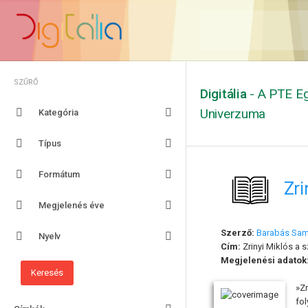
SZŰRŐ
Digitália
- A PTE Eg
Univerzuma
Kategória
Típus
Formátum
Zri
Megjelenés éve
Szerző:
Barabás Sa
Nyelv
Cím:
Zrinyi Miklós a s
Megjelenési adatok
»Zr
fo