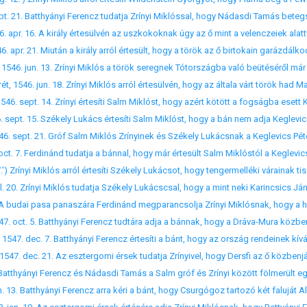
an. 13. Batthyányi Ferencz arra kéri a bánt, hogy Csurgógoz tartozó két faluját 