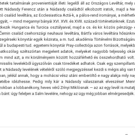
tek tartalmának provenientiáját illeti: legelől áll az Országos Levéltár, mely 
tt Nádasdy Ferencz után a Nádasdy családtól elkobzott iratok, majd a Ne
zó család levéltára, az Ecclesiastica Actá-k, a pálos-rend irományai, a mérhetl
gyát, — mind megannyi bányái XVI. XVII. és XVIII. századi történetünknek. Ezut
vetkezik Hungarica és Turcica osztályaival, majd a cs. és kir. közös pénzügy- 
ernin család csehországi neuhausi levéltára, Bártfa város levéltára hősünkn
erczegérseki könyvtár egyik kézirata, a m. tud. akadémia Történelmi Bizottságán
 a budapesti tud. egyetemi könyvtár Pray-collectiója azon források, melyekb
atkozólag szétszórtan megjelent adatok, melyeket nagyobb teljesség okáé
 mind azt, a mi körülményeim között hozzáférhető és összehordható volt.
silis levelekből úgyszólván csak töredéket adhatok. Csak egy szempillant
 a Nádasdy levelének vételéről szóló megjegyzéssel kezdi s mégis alig van t
an, jeléül annak, hogy a mohácsi vész utáni emberöltő e nagy alakja mily na
zetébe idézhesse. Pedig mily kár a Nádasdy válaszainak elveszése! Menn
kban a lobbanékony, heves vérű Zrínyi Miklósnak — az az egy levél is mutatj
 bánt: úgy feleljen a Salm levelére, nehogy az ügy még jobban elmérgesedjék.