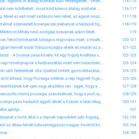
LXXVI. Csepreg, 1550. jan. 7. Zrínyi Miklós tudatja Nádasdival, hogy Pozsonyba menet meglátogatja ; egyuttal öt átalag sóshalat küld feleségének. - Értésére adja azt is, hogy őt a Guzicsok sógorával, Frangepán Istvánnal együtt becsületbeli ügyben törvénybe idézték.
114-115
LXXVII. Csáktornya, 1550. mart. 4. Zrínyi Miklós mentegetőzik Nádasdi előtt, hogy eddig tengeri halat nem küldhetett ; most küld kilencz átalag sóshalat. Osztrigát egyáltalán nem küldhet, mert a mit kapott megbüdösödött és rothadásnak indult. - A török a fegyverszünetet sértetlen megtartja.
116-117
LXXVIII. Csáktornya, 1550. mart. 19. Zrínyi azt irja Nádasdinak, hogy élő vadakról gondoskodni fog. Mivel az eső miatt vadászni nem lehet, az agarat visszaküldi, csak a vizslát tartja magánál. - Kéri, hogy a szultán követségéről a királyhoz tudósítsa.
117-118
LXXIX. Csáktornya, 1550. mart. 24. Zrínyi Miklós a Nádasdi Tamás sztenicsnyáki tisztjeitől sok bántalmat szenvedett koranyeczei plebanust a Nádasdi figyelmébe ajánlja.
118-119
iletinczi Mihály nevű szolgája szavainak adjon hitelt.
119
LXXXI. Csáktornya, 1550. apr. 27. Zrínyi Miklós panaszolkodik a pozsonyi kamarának a Mura Közben fekvő birtokainak tulságos migrovása miatt, s hivatkozván a mult országgyűlésnek az elpusztult birtokok dicatióját illetőleg alkotott végzésére kéri, hogy utasítsa a rovókat fizetésének az ujabb kirovás szerint leendő kiszolgáltatására.
120-121
LXXXII. Augsburg, 1550. sept. 9. Ferdinánd arról értesülvén, hogy a Zrínyi Miklós által Horvátországban termelt ezüst Olaszországba vitetik és miután az a szokás, hogy a Magyarországon talált minden ezüst a körmöczi kamarához szállítandó : - véleményt kér a magyar kamarától arra nézve, hogy ebben az ügyben mit határozzon és mit tartalmaznak a decretumok?
121-122
LXXXIII. Csáktornya, 1550. sept. 22. Zrínyi értesíti Nádasdi Tamást, hogy parancsa szerint hadra készül. - A bosnya pasa követe, kit egy fogoly kiváltása végett küldött hozzája, azt mondja, hogy neki a végekben még semmi hadra való készületről nincsen tudomása.
122-123
LXXXIV. Csáktornya, 1550. sept. 23. Zrínyi Miklós kéri Nádasdit, értesítse őt, valljon a szent Mihály napi törvénynapok a hadbaszállás miatt nem halasztatnak-e el, hogy különben tudja magát mihez tartani.
123-124
LXXXV. Csáktornya, 1550. sept. 23. Zrínyi Miklós tudatja Nádasdival, hogy a generalis levelére későn való feleletének oka Ujvárbül történt gyors elutazásában rejlik. - A közte és Geszti között fölmerült egyenetlenségnek Geszti a kovásza.
124-125
LXXXVI. Csáktornya, 1550. sept. 31. Zrínyi megköszöni Nádasdinak a hireket. - Székely Lukácstól arról értesül, hogy Pozsega vidékén a nép fegyvert fogott s a gyűlés helye felé közelget. - Keserűen panaszolkodik, hogy az ellenség nyilvános szándékai közepette sem kapott a többi végbeli parancsnokok példájára utasítást a generalistól, sem a helytartótól arra, hogy visszavonuljon vagy támadjon-e?
125-126
LXXXVII. Csáktornya, 1550. oct. 18. Zrínyi Miklós arról értesíti Nádasdit, hogy Osztrosin vára megvásárlásának két igen nagy akadálya van : egyik, hogy a Szluíniak egymással fölötte perben állanak ; másik, hogy a vár, jobban mondva kastély, a vranai perjelséghez tartozik s mint ilyen elidegeníthetetlen. - A bosnya pasa hadat gyüjt, de szándéka ismeretlen.
127-128
LXXXVIII. Csáktornya, 1550. oct. 18. Zrínyi Miklós tudtára adja Nádasdinak, hogy a szultán megparancsolta Ulama pozsegai szandsáknak, hogy a jövő nyáron Zágráb ostromára menjen. Törökországban a jövő nyárra szintén hadat kiáltanak s nem fegyverszünetről, hanem Bécsnek a jövő nyáron leendő ostromáról beszél ott mindenki. - Gyalogsága egy részét a martalóczok ellen küldötte ; azért korán értesítse őt, ha hadba kell szállnia, hogy visszahívhassa őket.
128-129
LXXXIX. Rakonok, 1550. oct. 31. Zrínyi tudatja Nádasdival, hogy egy kémje elbeszélése szerint a bosnya pasa hadastól együtt átkelt a Száván s talán Magyarország ellen szándékozik. A törökök közelebbről Zrín alá ütöttek, hol nehány házat felgyujtottak s tizenhárom foglyot ejtettek. Általában semmit nem gondolnak a békével. Örömest harczolna ő is ; azért értesítést vár, valljon a béke ideje nem járt-e le?
130-131
be ajánlja.
131
XCI. Rakonok, 1550. nov. 26. Zrínyi megköszöni Nádasdinak a közölt híreket. Ő a végvárak pusztulásánál a török által s a népnek naponként való fogságba hurczoltatásánál egyebet nem irhat ; de azért a fegyverszünetet a felség parancsára megtartja. - Mihelyt osztrigát és sóshalat kap, azonnal küld.
132-133
XCII. Bécs, 1550. nov. 30. Fuchs Máté hadfizetőmester kéri a pozsonyi kamarát, hogy Zrínyi Miklóstól az általa felvett kétezernégyszáz magyar forintról követeljen számadást ; továbbá Nádasdi Tamásnak elismervényre ezerkétszáz forintot helyette fizessen ki.
133-134
nnal.
134-135