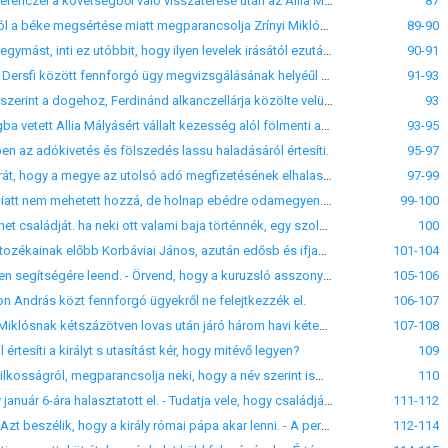
LVIII. Pozsony, 1548. jan. 19. Az esztergomi érsek értésére adja Zrínyi Miklósnak, hogy Battyányi Ferenczel a követségből való visszatérése után az Allia Mátyás ügyében úgy fognak végezni, hogy azzal Allia is megelégedhetik, Zrínyi pedig a kezesség alól feloldatik.
87
LIX. 1548. jan. 23. Ferdinánd konstantinápolyi követe útján értesülvén a szultán panaszolkodásáról a béke megsértése miatt megparancsolja Zrínyi Miklósnak, hogy azt mind ő tartsa meg, mind pedig katonáival szigoruan tartassa meg.
89-90
LX. Augsburg, 1548. jan. 23. A király értesülvén arról, hogy gróf Salm és Zrínyi levélben sértegetik egymást, inti ez utóbbit, hogy ilyen levelek irásától ezután tartózkodjék s ha valami sérelme van, terjessze ő elébe.
90-91
LXI. Csáktornya, 1548. febr. 4. Zrínyi Miklós Batthyányi Ferencznek irt levelében az Allia Mátyás és Dersfi között fennforgó ügy megvizsgálásának helyéűl Körmendet ajánlja. Örömest beléegyezett volna, hogy Csáktornyán történjék meg az, de nővére Margit halála után magához kellett vennie gyermekeit. - Megparancsolta Allia Mátyásnak, hogy adja vissza a Csurgóhoz tartozó falvakat ; ha nem teszi, törvény előtt feleljen érte. - A végbeli törökök a fegyversz
91-93
LXII. Augsburg, 1548. mart. 28. Mocenigo Alajos és Contarini Lőrincz velenczei követek jelentése szerint a dogehoz, Ferdinánd alkanczellárja közölte velük, hogy az uszkokokat a velenczei és török alattvalók megkárosításától halálbüntetés terhe alatt eltiltották s Zrínyinek mint Buccari urának megparancsolták, hogy a város területén tartózkodó uszkokokat utasítsa ki.
93
LXIII. Augsburg, 1548. dec. 28. Ferdinánd Zrínyi Miklóst a Dersfi Farkas által törvénytelenűl fogságba vetett Allia Mályásért vállalt kezesség alól fölmenti azzal a feltétellel, hogy Allia a jogtalanúl szenvedett fogságot sem titkon, sem nyilván meg nem boszulja, hanem ügyét vagy a király, vagy a helytartó elejébe viszi.
93-95
n az adókivetés és fölszedés lassu haladásáról értesíti.
95-97
LXV. Kapornok, 1549. jun. 23. Rajki Gábor és János Zalavármegyei rovók értesítik a magyar kamarát, hogy a megye az utolsó adó megfizetésének elhalasztásáért akar folyamodni, míg az elsőt megfizetik. - A begyült pénzből Zrínyinek ezernégyszáz forintot kifizettek. - A Zalán tul való hódolt és hódolatlan helyek egyaránt egy-egy forintot akarnak fizetni csupán.
97-99
LXVI. Dobócz vára, 1549. aug. 1. Zrínyi Miklós tudtára adja Nádasdinak, hogy eddig betegsége miatt nem mehetett hozzá, de holnap ebédre odamegyen. Nem akart betegsége megirásával alkalmatlanságot szerezni neki.
99-100
LXVII. Pernye vára, 1549. aug. 3. Zrínyi Miklós tudatja Nádasdival, hogy Frangepán Pozsonyba menet családját. ha neki ott valami baja történnék, egy szolgája által az ő oltalmába ajánlotta.
100
LXVIII. (1549. aug. 7 előtt.) A turopolyai grófságbeliek panasza Ferdinándhoz Lukavecznek és tartozékainak előbb Korbáviai János, azután edősb és ifjabb Zrínyi Miklós és János által történt jogtalan elfoglalása, a lakosok sanyargatása és igazságtalan adókkal való megterhelése miatt.
101-104
LXIX. Gvozdánszk, 1549. aug. 11. Zrínyi megnyugtatja Nádasdit affelől, hogy Blagaynak mindenben segítségére leend. - Örvend, hogy a kuruzsló asszony Nádasdihoz megyen. Kívánja, hogy az orvosság kivánsága szerint való legyen.
105-106
n András közt fennforgó ügyekről ne felejtkezzék el.
106-107
LXXI. Bécs, 1549. 20. Fux Máté tábori fizető mester könyörög a pozsonyi kamarának, hogy Zrínyi Miklósnak kétszázötven lovas után járó három havi kétezernégyszáz magyar forint zsoldját fizesse ki, de 1547-re még hátralékban levő hadi adaját vonja le belőle.
107-108
értesíti a királyt s utasítást kér, hogy mitévő legyen?
109
LXXIII. Prága, 1549. oct. 28. Ferdinánd értesülvén Zrínyitől a Keglevics Péter által ellene tervelt orgyilkosságról, megparancsolja neki, hogy a név szerint ismert bérgyilkosokat bármi módon kerítse kézre, de ne kínozza, hanem meglakolni adja Ungnad Jánosnak.
110
LXXIV. Csáktornya, 1549. nov. 24. Zrínyi Miklós értette Nádasditól, hogy az országgyűlés a jövő év január 6-ára halasztatott el. - Tudatja vele, hogy családjával együtt Csáktornyára érkezett, az ő meglátogatására menendő. - Nádasdi legkedvesebb szolgájának, Nagy Máténak halálán sajnálkozik.
111-112
LXXV. Csáktornya, 1549. dec. 13. Zrínyi Miklós Nádasdinak tengeri halat küld csemege gyanánt. - Azt beszélik, hogy a király római pápa akar lenni. - A persa király a szultánon diadalt aratott. - Ha a királynál megvan a szultán parancsa és levél a bosnya pasához, ez kész tavasz nyitával a Tarnóczi András ügyének megvizsgálására.
112-114