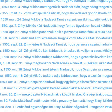
50. apr. 7. Zrínyi Miklós kéri Nádasdit, hogy fontos ügyekben hozzá küldött M
50. nov. 19. Zrínyi az igazságukat kereső varasdiakat Nádasdi Tamás figyelmé
0. dec. 1. Ferdinánd egyességre inti Zrínyi Miklóst sógorával Frangepán Istvá