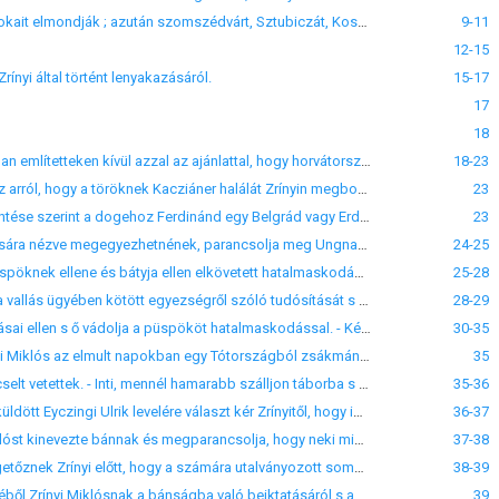
IV. (1539. jun.) Zrínyi János és Miklós folyamodványukban a királyhoz Kacziáner megöletésének okait elmondják ; azután szomszédvárt, Sztubiczát, Kosztajniczát, Petovlyát és Szelint ingyen, Medvét, Rakonokot s Lukaveczet adósság fejében kérik és biztosíttatásukat a vranai perjelség birtokában ; végre ötszáz könnyű lovasra zsoldot kérnek s hogy végváraikat a szükségesekkel lássa el.
9-11
12-15
nyi által történt lenyakazásáról.
15-17
17
18
IX. 1540. (apr. 8- jun. 13.) Zrínyi János és Miklós követsége a királyhoz az elébbi folyamidványukban említetteken kívül azzal az ajánlattal, hogy horvátországi végváraikért adjon a király nekik Magyarországon birtokokat cserébe.
18-23
X. 1540. apr. 10. Capello Antal, Mocenigo Péter és Giustiniani Marino velenczei követek a dogehoz arról, hogy a töröknek Kacziáner halálát Zrínyin megboszulni s Buda ostroma a szándéka.
23
XI. Geut, 1540. apr. 16. Capello Antal, Mocenigo Péter és Giustiniani Marino velenczei követek jelentése szerint a dogehoz Ferdinánd egy Belgrád vagy Erdély felől jövő török támadástól fél s hogy a tótországi pasa megindul Zrínyi ellen.
23
XII. Petovlya, 1540. jun. 13. Zrínyi Miklós kéri Anna királynét, hogy a míg Ferdinánddal váraik átadására nézve megegyezhetnének, parancsolja meg Ungnadnak, hogy a fenyegető török ellen adjon nekik segítséget.
24-25
XIII. Gvozdánszk, 1541. maj. 24. Zrínyi Miklós elpanaszolja Nádasdinak, Erdődi Simon Zágrábi püspöknek ellene és bátyja ellen elkövetett hatalmaskodásait, vádaskodásait a királynál, bátyja megöletését, melyet el nem szenvedhet s hogy az ő életére is leselkedik ; a püspököt saját alattvalói sanyargatásával vádolja. -Pekrecz várát már néhai bátyja, ujabban ő is felajánlta a királynak megvédelmezésre, miután ő arra képtelen, ellenkező esetben fölgyujtj
25-28
XIV. Bécs, 1541. jun. 3. Idézetek Thurzó Elek leveléből Nádasdi Tamáshoz, melyben megköszöni a vallás ügyében kötött egyezségről szóló tudósítását s elitéli a pápának de Columnis Ascaniussal szemben tanusított sziigorát. - Buda ostroma foly ; valljon a város ellen hat felől tervelt támadás megtörtént-e már? - , nem tudható. - A zágrábi püspök kész Zrínyi János megöléseért törvényt állani, de Zrínyi Miklós boszura vágyik.
28-29
XV. Lukavecz, 1541. oct. 23. Zrínyi Miklós mentegetőzik a király előtt a zágrábi püspök vádaskodásai ellen s ő vádolja a püspököt hatalmaskodással. - Kéri, hogy a négyszáz lovasra s várai fenntartására igért három ezer forintot adja meg s Pekrecz várát fogadja el megvédelmezésre, mert ő nem képes. Már rég fölégette volna, de vastag falai miatt lehetetlen, sőt a török könnyen ki is javíthatná.
30-35
XVI. Körös, 1542. mart. 17. Gyulai István és Alapi János arról értesítik a stájer rendeket, hogy Zrínyi Miklós az elmult napokban egy Tótországból zsákmánynyal visszatérő ötszáznyolczvan főnyi török csatát keményen megvert és kaszabolt le, kik közűl kétszázat elfogott s száznál többen estek el.
35
XVII. Bécs, 1542. sept. 17. Ferdinánd igéri Zrínyinek, hogy megbünteti azokat, a kik neki Óvárban cselt vetettek. - Inti, mennél hamarabb szálljon táborba s legyen ott biztonsága felől nyugodt.
35-36
XVIII. Bécs, 1542. oct. 11. Ferdinánd az Óváron Zrínyi Miklóson esett sérelem megvizsgálására kiküldött Eyczingi Ulrik levelére választ kér Zrínyitől, hogy igazságosan itélhessen az ügyben.
36-37
XIX. Bécs, 1542. dec. 24. Ferdinánd tudtára adja Horvát- és Tótország lakosainak, hogy Zrínyi Miklóst kinevezte bánnak és megparancsolja, hogy neki mindenben engedelmeskedjenek.
37-38
XX. Somogyvár, 1543. jan. 15. Sulyik Balázs és Kürthősi Imre somogyvármegyei alispánok mentegetőznek Zrínyi előtt, hogy a számára utalványozott somogyvármegyei királyi adó még be nem gyült. Ők nem okai, minthogy királyi rovó küldetett ki annak fölszedésére.
38-39
XXI. Ujvár, 1543. jan. 31. Idézet Batthyányi Ferencznek Várdai Pál esztergomi érsekhez szóló leveléből Zrínyi Miklósnak a bánságba való beiktatásáról s a tótországiak által megajánlt hadi adóról.
39