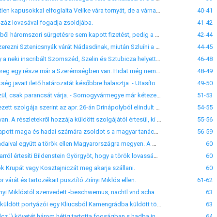
XXII. Varasd, 1543. febr. 14. Zrínyi Miklós tudatja Nádasdival, hogy három fogoly egyetértvén a hűtlen kapusokkal elfoglalta Velike vára tornyát, de a várnagy három nap mulva visszafoglalta azit s a szbadon eresztett foglyokat útközben legyilkolták. A várban kevés az élelmi szer. - Frangepán nem akarja visszaadni Nádasdinak Sztenicsnyák várát, azt mondván, hogy örökség jogán őt illeti.
40-41
száz lovasával fogadja zsoldjába.
41-42
XXIV. Lukaveczi, 1543. mart. 1- 8. Zrínyi Miklós értésére adja Nádasdinak, hogy Somogyvármegyéből háromszori sürgetésre sem kapott fizetést, pedig a nélkül szolgálni képtelen. gondoskodjék, hogy fizetését megkapja, mivel neki kémeket és katonákat kell tartania. Ezt az ügyet ajánlja figyelmébe a biztosoknak és a kamarának is, nehogy ez a szerencsétlen ország elvesszen.
42-44
XXV. Lukavecz, 1543. apr. 30. Zrínyi Miklós a király parancsára szép szerével nem tudván visszaszerezni Sztenicsnyák várát Nádasdinak, miután Szluíni a Frangepánokkal, Blagayval s hír szerint Keglevics Péterrel is szövetkezett, sőt a töröktől való segélykéréssel is fenyegetőzik, Ungnadtól a vár kiostromlására ágyukat kér.
44-45
XXVI. Lukavecz, 1543. jun. 4. Zrínyi Miklós a zágrábi püspök haláláról értesíti a királyt és kéri, hogy a neki inscribált Szomszéd, Szelin és Sztubicza helyett a zágrábi püspökség javaiból adjon megfelelő birtokokat. - Kérdi, honnan kapja ezután fizetését? - Kéri, hogy Csurgót adja vissza neki s Török Bálintnét mással elégítse meg.
46-48
XXVII. Lukavecz, 1543. jun. 9. Zrínyi Miklós arról értesíti Jurisics Miklóst és társait, hogy a török sereg egy része már a Szerémségben van. Hidat még nem vertek a törökök, de Péterváradnál és Eszéknél a folyó partján kettő kész. Valpót Murát pozsegai és Uliman bosnya pasa ostromolják.
48-49
XXVIII. Prága, 1543. jun. 22. Ferdinánd Zrínyi Miklós levelére azt válaszolja, hogy a zágrábi püspökség javait ilető határozatát későbbre halasztja. - Utasította a pozsonyi kamarát, hogy fezetéséről ezután ideje korán gondoskodjék. - Megparancsokja a helytartónak, hogy Török Bálintnéval Ozora elfogadása s Csurgónak az ő kezébe eresztése végett egyezkedjék.
49-50
XXIX. Lukavecz, 1543. jun. 22. Zrínyi Nádasdit Valpó megsegítésére sürgeti, a mire ő maga is készül, csak parancsát várja. - Somogyvármegye már kétezer forinttal tartozik neki. Hasztalan küld oda, a rovó az alispánokra, az alispánok a rovóra vetnek. Gondoskodjék, hogy fizetését megkapja, mert olyan nagy sereget a sajátjából hosszasan nem tarthat. - Horvátországban éhségben és pertisben halnak az emberek. - Junius 17- én esküdött meg Frangepán Katalinnal. - Szlu
51-53
XXX. Lukavecz, 1543. jun. 24. Zrínyi értesíti a királyi helytartóságot, hogy egy török fogságből érkezett szolgája szerint az apr. 26-án Drinápolyból elindult szultán a minap Valpó alá érkezett. Gondoskodjanak az ország védelméről. Ő nagyobb haddal, mint a mennyire szerződése szól, kész oda menni, a hová parancsolják.
54-55
XXXI. Lukavecz, 1543. jun. 24. Zrínyi Miklós értésére adja Nádasdinak, hogy a szultán Valpó alatt van. A részletekről hozzája küldött szolgájától értesül, ki a szultán kiséretében jött Drinápolyból a beglerbég lovát vezetvén.
55-56
XXXII. Rakonok, 1543. jul. 23. Zrínyi panaszolkodik a királynak, hogy bánsága óta csak egyszer kapott maga és hadai számára zsoldot s a magyar tanácsosok erre nézve olyan megyékre utalták, a hol ez idő szerint pénzt behajtani nem lehet. Körűlbelől ezer lovasa van, kikből hatszázat saját pénzén tart s oda vezet Magyarországon, hová a király parancsolja. - Elégnek tartván a zágrábi püspökségben isteni szolgálatra a káptalant, míg egy hadban jártas püspök akad,
56-59
XXXIII. Lukavecz, 1543. jul. 27. Zrínyi Miklós arról tudósítja a karinthiai és krajnai rendeket, hogy hadaival együtt a török ellen Magyarországra megyen. A Metling ') környékén lakó uszkokok Törökország megtámadására készülnek. Nagyobb részüket át kellene telepíteni Bécsen feljül vagy valamely biztos helyre, hogy több gondot ne okozzanak.
60
XXXIV. Gvozdánszk, 1544. jul. 23. Zrínyi Miklós Törökországból érkezett kémjei jelentése alapján arról értesíti Bildenstein Györgyöt, hogy a török lovasság Zernikre visszavonult s ott várja a beglerbéget ; kétségtelenűl az ő gvozdánszki bányáját akarják megtámadni. Kéri, adja ezt tudtúl a stájerországiaknak és karinthiaiaknak, hogy segítsék őt.
60
ök Krupát vagy Kosztajniczát meg akarja szállani.
60
árát és tartozékait pusztító Zrínyi Miklós ellen.
61-62
XXXVII. Laibach, 1544. aug. 29. A krajnai rendek felelete Frangepán Miklós levelére, melyben a Zrínyi Miklóstól szenvedett -beschwernus, nachtl vnd schaden- miatt panaszolkodik s értésére adják, hogy nekik -vbergedachten herrn waan nichts zugebieten-, mindazonáltal ebben az ügyben irtak a királynak.
63
XXXVIII. Ozal, 1545. jun. 19. Zrínyi Miklós arról értesíti Bildenstein Györgyöt, hogy Kamengrád felé küldött portyázói egy Kliucsból Kamengrádba küldött törököt fogtak el, a ki azt mondja, hogy Ulamán és Mehemet pasa Belayban vannak s őt azért küldték Kamengrádba, hogy ezeket is a Belay felé való nyomulásra nógassa. Bizonyosan mondja, hogy Rypach, Byhagh, Kruppa és Novigrád közűl akarják valamelyiket megszállani. Ezért kéri, hadával vonuljon Zágráb felé
63
XL. Pedel, 1545. aug. 12.') Zrínyi Miklós arról értesíti Wildenstein Györgyöt, hogy Flama bég a Fewlcz ') követét három hétig tartotta fogságban s hadba indulásakor bocsátotta el, hogy megmondja urainak s különösen Fewlcz főkapitánynak, hogy a béke csak a Duna-Dráva köztől függ, miután e föld elfoglalását a győzhetetlen császár neki megparancsolta. Egy török fogoly beszéli, hogy a pasa Novi vár megszállására készül.
64