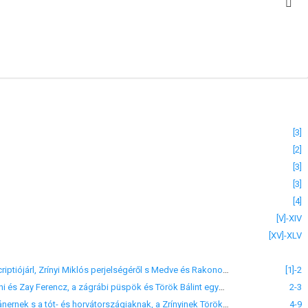
[3]
[2]
[3]
[3]
[4]
[V]-XIV
[XV]-XLV
I. 1535. jan. 13. Ferdinánd özvegy Zrínyi Miklósnéhoz és fiaihoz a vranai perjelség birtokainak inscriptiójárl, Zrínyi Miklós perjelségéről s Medve és Rakonok várak adajáról.
[1]-2
II. 1538. febr. 16. Keglevics Péter és Nádasdi Tamás horvát bánok a királynak Kacziáner János, Tahi és Zay Ferencz, a zágrábi püspök és Török Bálint egyetértéséről.
2-3
III. 1538. febr. 27. Keglevics Péter és Nádasdi Tamás a királyhoz Szapolyai János igéretéről Kacziánernek s a tót- és horvátországiaknak, a Zrínyinek Török Bálint visszaadta Csurgóról, Kacziáner hadszedéséről s mindezekkel szemben az ő tehetetlenségükről, kik katonát és pénzt kérnek a királytól.
4-9