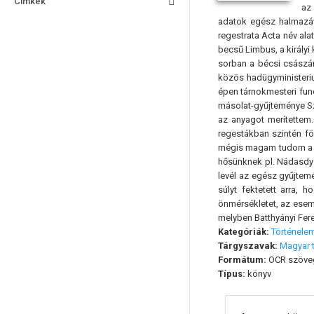
Címkék
az 
adatok egész halmazáv
regestrata Acta név alat
becsű Limbus, a királyi
sorban a bécsi császári
közös hadügyministeriu
épen tárnokmesteri func
másolat-gyűjteménye Sz
az anyagot merítettem
regestákban szintén f
mégis magam tudom a le
hősünknek pl. Nádasdy 
levél az egész gyűjtem
súlyt fektetett arra,
önmérsékletet, az esem
melyben Batthyányi Fere
Kategóriák:
Történele
Tárgyszavak:
Magyar 
Formátum:
OCR szöve
Típus:
könyv