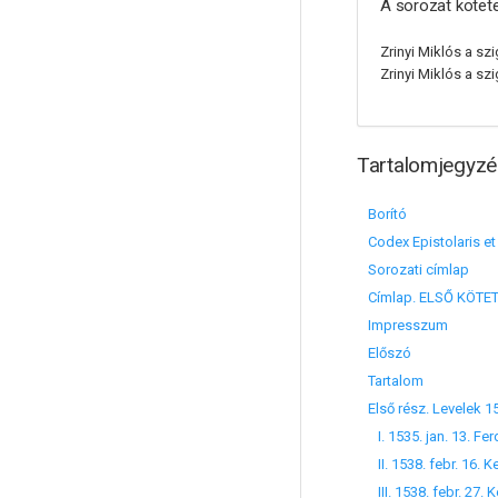
A sorozat kötete
Zrinyi Miklós a sz
Zrinyi Miklós a szi
Tartalomjegyzé
Borító
Codex Epistolaris et
Sorozati címlap
Címlap. ELSŐ KÖTET
Impresszum
Előszó
Tartalom
Első rész. Levelek 