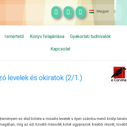
Magyar
Ismertető
Könyv felajánlása
Gyakorlati tudnivalók
Kapcsolat
zó levelek és okiratok (2/1.)
jteményem ez első kötete a missilis levelek s ilyen számba menő királyi leirato
magában, míg az ezt követő második kötet ugyanazok kisebb részét, továb