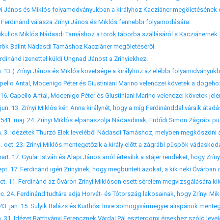
.) Ferdinánd válasza Zrínyi János és Miklós fennebbi folyamodására.
ikulics Miklós Nádasdi Tamáshoz a török táborba szállásáról s Kacziánernek Zrí
Török Bálint Nádasdi Tamáshoz Kacziáner megöletéséről.
Ferdinánd izenettel küldi Ungnad Jánost a Zrínyiekhez.