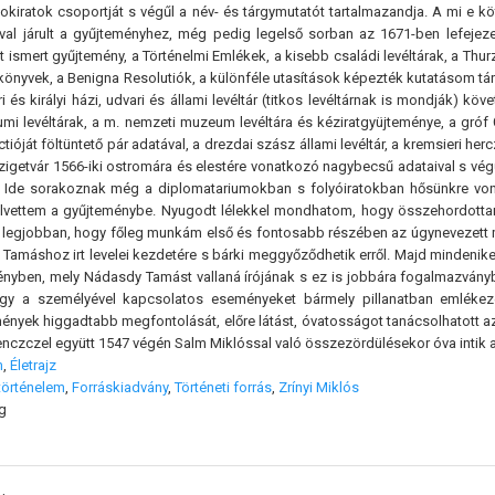
okiratok csoportját s végűl a név- és tárgymutatót tartalmazandja. A mi e köte
al járult a gyűjteményhez, még pedig legelső sorban az 1671-ben lefejeze
t ismert gyűjtemény, a Történelmi Emlékek, a kisebb családi levéltárak, a Thur
 könyvek, a Benigna Resolutiók, a különféle utasítások képezték kutatásom tár
 és királyi házi, udvari és állami levéltár (titkos levéltárnak is mondják) kö
mi levéltárak, a m. nemzeti muzeum levéltára és kéziratgyüjteménye, a gróf Č
tióját föltüntető pár adatával, a drezdai szász állami levéltár, a kremsieri h
igetvár 1566-iki ostromára és elestére vonatkozó nagybecsű adataival s végűl
. Ide sorakoznak még a diplomatariumokban s folyóiratokban hősünkre von
ölvettem a gyűjteménybe. Nyugodt lélekkel mondhatom, hogy összehordottam
gjobban, hogy főleg munkám első és fontosabb részében az úgynevezett mis
Tamáshoz irt levelei kezdetére s bárki meggyőződhetik erről. Majd mindeniket
ényben, mely Nádasdy Tamást vallaná írójának s ez is jobbára fogalmazványb
 hogy a személyével kapcsolatos eseményeket bármely pillanatban emléke
ények higgadtabb megfontolását, előre látást, óvatosságot tanácsolhatott azo
nczczel együtt 1547 végén Salm Miklóssal való összezördülésekor óva intik a
m
,
Életrajz
történelem
,
Forráskiadvány
,
Történeti forrás
,
Zrínyi Miklós
g