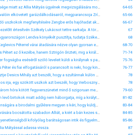
XLI. Ujvár, 1545. sept. 21. Batthyányi Ferencz tudatja Zrínyi Miklóssal, hogy Nádasdi Tamás betegsége miatt az Allia Mátyás ügyének megvizsgálására most nem mehet el, azért tüzzön ujabb határidőt ki s Alliát addig tartsa őrizet alatt.
64-65
XLII. Boroszló, 1546. apr. 16. A király értesülvén az uszkokoknak úgy az ő mint a velenczeiek alattvalóin elkövetett garázdálkodásairól, megparancsoja Zrínyi Miklós bánnak. hogy fékezze meg őket.
65-66
XLIII. Boroszló, 1546. apr. 21. Miután a király arról értesült, hogy a török az ő birtokain garázdálkodó uszkokok megfenyítésére Zengbe erős hajóhadat akar küldeni s félő, nehogy ezen ürügy alatt várakat is megtámadjon s a tartományt elpusztítsa, megparancsolja Zrínyi Miklósnak, hogy az uszkokokat fékezze meg, a várakat pedig nagyobb őrséggel lássa el.
66-67
XLIV. Gvozdánszk, 1546. jun. 13. Zrínyi Miklós a török seregnek Tótországba való beütéséről már ezelőtt értesítvén Székely Lukácsot tettre sarkalja. A török Zágráb vidékét akarja megdúlni, ő meg Törökországba készül egy falu elpusztítására.
67
XLV. Szent-Jánosi rét, 1546. jun. 18. Zrínyi Miklós arról értesülvén, hogy az általa várt török had Magyarországon Lendva könyékét pusztítja, tudatja Székely Lukácscsal, hogy az ő ') hadnagyaival Rátkai Pállal, Alapi Jánossal és Geszti Jánossal indulóban van Szlobocsina és Csernik felé a pusztítás megtorlására.
68
XLVI. Csáktornya, 1546. sept. 14. Zrínyi értesíti Salm Miklóst, hogy azért kötött a fogságba esett Keglevics Péterrel várai átadására nézve olyan gyorsan egyességet, mert hiveinek a törökkel való egyezkedéséről értesült. Utasítást kért a királytól, hogy kinek a kezébe adja Keglevicset. Két okból bocsátotta szabadon a Keglevics fiait ; először, hogy hiveinek a törökkel való machinatióit könnyebben meghiusíthassa és másodszor, mert nem a nagyobb, hanem ki
68-70
XLVII. Varasd, 1546. sept. 15. Székely Lukács értesíti Salm Miklóst, hogy a bán nem adja Keglevics Pétert az ő kezébe, hanem Sztrigón őrizteti, mig a királytól utasítása nem érkezik. Kérte ő felsége számára Kapronczát és Szentgyörgyöt is a bántól, de nem tudja, valljon ezeket is meg akarja-e magának tartani vagy csak Csáktornyát és Sztrigót, mig a királytól ez utóbbiakra nézve parancs nem jő. Szándéka a bánnak az egyik ifju Keglevicset Alapi Jánossal Kapr
71-74
XLVIII. Pozsony, 1546. sept. 21. Gróf Salm Miklós Zrínyinek és Székely Lukácsnak a Keglevics Péter fogságba eséséről szóló leveleit küldi a királynak s parancsát várja ebben az ügyben.
75-76
XLIX. Prága, 1546. oct. 7. Ferdinánd tudatja a bánnal, hogy már értesült Salm Miklóstól a Keglevics Péter és fiai elfogatásáról s parancsolt is neki, hogy kinek a kezébe adja Keglevicset. Fiainak az ő kezébe adatásáról most lemond, de fenntartja jogát az intézkedésre. - Keglevics többi várainak kiostromlására és elfoglalására buzdítja a bánt s végűl inti, hogy Csáktornya és Sztrigó birtokában levén necsak alattvalói, hanem különösen a szomszéd stájeror
76-77
L. Ozal, 1547. jun. 7.') Zrínyi Miklós arról értesíti Székely Lukácsot, hogy tengermelléki várainak tisztje Desics Mihály azt beszéli, hogy a szultánnak külön követe érkezett jancsárokkal Velenczébe, nem ment egyenesen a városba, hanem a várostól négy mértföldön egy kastélyba szállott és azt akarta, hogy a velenczeiek járuljanak elébe ; ezek megtagadták azt vetvén okul, hogy a császár követei ezelőtt nem jöttek jancsárokkal hozzájuk. Végre bevonult a váro
78
LI. Zágráb, 1547. jul. 20. Zrínyi Miklós tudatja Székely Lukácscsal, hogy a mint neki Karincsics János irja, egy szökött uszkok azt beszéli, hogy Verbosznyéből a török sereggel jött Banjalukáig, a mely sereggel igen sok nyilas tatár is érkezett. Azt is mondja, hogy a törökök és Ulama egyesültek, hogy Husztilonya kastélyt és Sziszeket megostromolják s azután Zágráb alá nyomuljanak.
78
LII. 1547. sept. 22. A budai pasa panaszára Ferdinánd megparancsolja Zrínyi Miklósnak, hogy a három hóra kötött fegyverszünetet mind ő szigoruan megtartsa, mind alattvalóival megtartassa, sőt a három hónap eltelte után is, a míg arra tőle vagy a főkapitánytól parancs nem érkezik, a török birtokában levő helyek megtámadásától tartózkodjék. Ellenben, ha a török, ha a török pusztítással és kalandozással megsértené a fegyverszünetet, a szorongatott lakosság
79-60
LIII. Németujvár, 1547. oct. 5. Batthyányi Ferencz tudtára adja a bánnak, hogy a Dráva-Mura közben levő birtokok miatt addig nem háborgatja, míg a királytól válasz nem érkezik. - Kéri, hogy Allia Mátyás ügyében tűzzön mentől rövidebb időre ki terminust, mert tovább nem türheti azt, a mit Allia és szolgái ellene és testvére ellen elkövetnek ; nem régen is Pernyeszi Egyed az Ő Glit nevű faluját elpusztította és egy jobbágyának hat ökrét elhajtotta.
81-82
LIV. Nagyszombat, 1547. dec. 7. Batthyányi Ferencz értesíti a bánt, hogy az ország rendeinek kívánságára a birodalmi gyűlésre megyen s kéri, hogy küldjön követeket vele Tótországból, vagy legalább egyetlen egy embert. Adjon egy csődört neki pénzért, ha lehet azt, a melyik nem ijedős, ha nem, legalább olyant melyet a császárnak lehessen adni. Január 1-seje táján indul a birodalmi gyűlésre.
83-84
LV. Nagyszombat, 1547. dec. 21. Az esztergomi érsek tudatja Zrínyivel, hogy Dersfi az ő közbenjárására bocsátotta szabadon Alliát, a kiért a bán kezes s kivitte azt is, hogy Batthyányinak a birodalmi gyűlésből leendő visszatérése után az ügy az ő itéletére bizassék.
84-85
LVI. 1547 (végén.) Batthyányi Ferencz és Nádasdi Tamás a Salm gróf és Zrínyi között fölmerült egyenetlenségből kifolyólag barátságosan intik és figyelmeztetik a bánt, hogy úgy feleljen a gróf levelére, nehogy az ügy jobban elmérgesedjék s a mi fő, egyenetlenségük miatt a király s az ország érdeke szenvedjen.
85-86
Allia Mátyással adassa vissza.
87