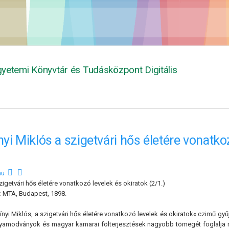
yetemi Könyvtár és Tudásközpont Digitális
nyi Miklós a szigetvári hős életére vonatko
mu
zigetvári hős életére vonatkozó levelek és okiratok (2/1.)
:
MTA, Budapest, 1898.
ínyi Miklós, a szigetvári hős életére vonatkozó levelek és okiratok« czimű gyű
lyamodványok és magyar kamarai fölterjesztések nagyobb tömegét foglalja 