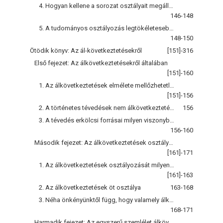
4. Hogyan kellene a sorozat osztályait megállapitni?
146-148
5. A tudományos osztályozás legtökéletesebb formáját az állattan nyújtja
148-150
Ötödik könyv: Az ál-következtetésekről
[151]-316
Első fejezet: Az álkövetkeztetésekről általában
[151]-160
1. Az álkövetkeztetések elmélete mellőzhetetlen része a logikának
[151]-156
2. A történetes tévedések nem álkövetkeztetések
156
3. A tévedés erkölcsi forrásai milyen viszonyban állanak az értelmiekhez?
156-160
Második fejezet: Az álkövetkeztetések osztályozása
[161]-171
1. Az álkövetkeztetések osztályozását milyen jegyek szerint kell végrehajtani?
[161]-163
2. Az álkövetkeztetések öt osztálya
163-168
3. Néha önkényünktől függ, hogy valamely álkövetkeztetést egyik, vagy a másik osztályba sorozzunk
168-171
Harmadik fejezet: Az egyszerű szemlélet álkövetkeztetései, vagy az a priori álkövetkeztetések