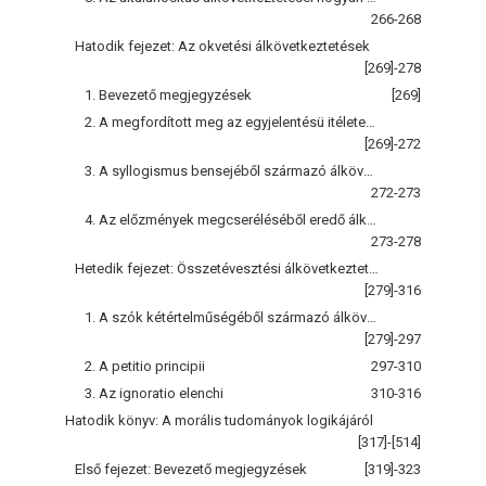
266-268
Hatodik fejezet: Az okvetési álkövetkeztetések
[269]-278
1. Bevezető megjegyzések
[269]
2. A megfordított meg az egyjelentésü itéletekre épített álkövetkeztetés
[269]-272
3. A syllogismus bensejéből származó álkövetkeztetések
272-273
4. Az előzmények megcseréléséből eredő álkövetkeztetés
273-278
Hetedik fejezet: Összetévesztési álkövetkeztetések
[279]-316
1. A szók kétértelműségéből származó álkövetkeztetések
[279]-297
2. A petitio principii
297-310
3. Az ignoratio elenchi
310-316
Hatodik könyv: A morális tudományok logikájáról
[317]-[514]
Első fejezet: Bevezető megjegyzések
[319]-323