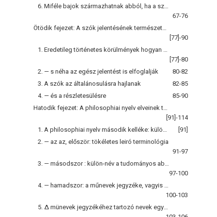
6. Miféle bajok származhatnak abból, ha a szók szokásos együttjelzésének egy részét elejtjük
67-76
Ötödik fejezet: A szók jelentésének természetes változásairól
[77]-90
1. Eredetileg történetes körülmények hogyan csúsznak a szók jelentésébe be?
[77]-80
2. — s néha az egész jelentést is elfoglalják
80-82
3. A szók az általánosulásra hajlanak
82-85
4. — és a részletesülésre
85-90
Hatodik fejezet: A philosophiai nyelv elveinek tovább fejtegetése
[91]-114
1. A philosophiai nyelv második kelléke: külön név minden fontos jelentés számára
[91]
2. — az az, először: tökéletes leiró terminológia
91-97
3. — másodszor : külön-név a tudományos abstractio minden fontosabb eredménye számára
97-100
4. — hamadszor: a műnevek jegyzéke, vagyis a fajok neveinek rendszere
100-103
5. Δ münevek jegyzékéhez tartozó nevek együttjelzése sajátos természetű
103-106