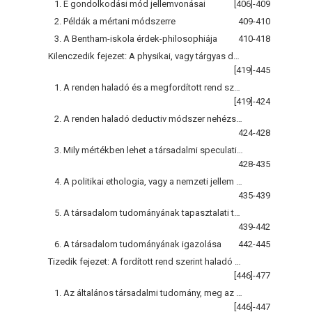
1. E gondolkodási mód jellemvonásai
[406]-409
2. Példák a mértani módszerre
409-410
3. A Bentham-iskola érdek-philosophiája
410-418
Kilenczedik fejezet: A physikai, vagy tárgyas deductio módszerről
[419]-445
1. A renden haladó és a megfordított rend szerint eljáró deductiv módszerek
[419]-424
2. A renden haladó deductiv módszer nehézségei a társadalom tudományában
424-428
3. Mily mértékben lehet a társadalmi speculatio különböző ágait külön-külön tanulmányozni? A közgazdaságtan jellemzése
428-435
4. A politikai ethologia, vagy a nemzeti jellem tudománya
435-439
5. A társadalom tudományának tapasztalati törvényei
439-442
6. A társadalom tudományának igazolása
442-445
Tizedik fejezet: A fordított rend szerint haladó deductiv, vagy történelmi módszer
[446]-477
1. Az általános társadalmi tudomány, meg az egyes socíologiai vizsgálatok megkülönböztetése
[446]-447