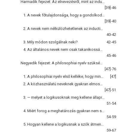
Harmadik fejezet: Az elnevezésről, mint az inductio segédlöjéröl
[39]-46
1. A nevek főtulajdonsága, hogy a gondolkodás műszerei
[39]-40
2. A nevek nem nélkülözhetetlenek az inductiohoz
40-42
3. Mily módon szolgálnak neki?
42-45
4. Az általános nevek nem csak takarékossági szempontból szolgálnak a nyelv-használatnál
45-46
Negyedik fejezet: A philosophiai nyelv szükségleteiről és a meghatározás elveiről
[47]-76
1. A philosophiai nyelv első kelléke, hogy minden általános névnek legyen meg a maga szilárdul megállapított és szabatosan meghatározott jelentése
[47]
2. A közhasználatú neveknek gyakran elmosódott együttjelzésök van
[47]-51
3. — melyet a logikusoknak meg kellene állapitaniok s a lehető legkevésbbé kellene változtatniok
51-54
4. Miért forog a meghatározás gyakran nem szók, hanem dolgok körül
54-59
5. Hogyan kellene a logikusnak a szók átmenő jelentésével bánniok
59-67