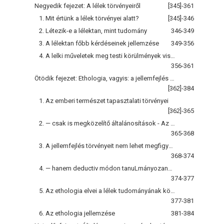
Negyedik fejezet: A lélek törvényeiről
[345]-361
1. Mit értünk a lélek törvényei alatt?
[345]-346
2. Létezik-e a lélektan, mint tudomány
346-349
3. A lélektan főbb kérdéseinek jellemzése
349-356
4. A lelki műveletek meg testi körülmények viszonya
356-361
Ötödik fejezet: Ethologia, vagyis: a jellemfejlés tudománya
[362]-384
1. Az emberi természet tapasztalati törvényei
[362]-365
2. — csak is megközelítő általánosítások - Az egyetemes törvények a jellemfejlés törvényei
365-368
3. A jellemfejlés törvényeit nem lehet megfigyelés és kísérlet utján megállapítani
368-374
4. — hanem deductiv módon tanuLmányozandók
374-377
5. Az ethologia elvei a lélek tudományának középtáji elvei
377-381
6. Az ethologia jellemzése
381-384