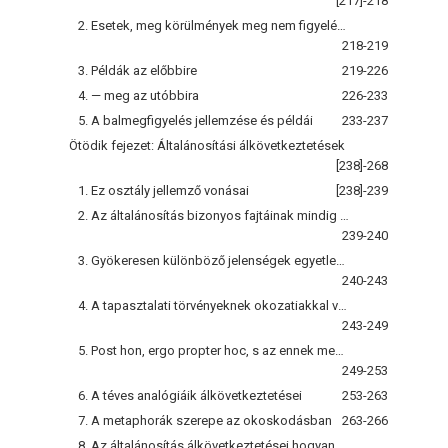
[217]-218
2. Esetek, meg körülmények meg nem figyelése
218-219
3. Példák az előbbire
219-226
4. — meg az utóbbira
226-233
5. A balmegfigyelés jellemzése és példái
233-237
Ötödik fejezet: Általánosítási álkövetkeztetések
[238]-268
1. Ez osztály jellemző vonásai
[238]-239
2. Az általánosítás bizonyos fajtáinak mindig alap nélkül kell szükölködniök
239-240
3. Gyökeresen különböző jelenségek egyetlen közösre való föloldására czélzó kísérletek
240-243
4. A tapasztalati törvényeknek okozatiakkal való összetévesztése álkövetkeztetés
243-249
5. Post hon, ergo propter hoc, s az ennek megfelelő deductiv álkövetkeztetés
249-253
6. A téves analógiáik álkövetkeztetései
253-263
7. A metaphorák szerepe az okoskodásban
263-266
8. Az általánosítás álkövetkeztetései hogyan fakadnak a téves osztályozásból