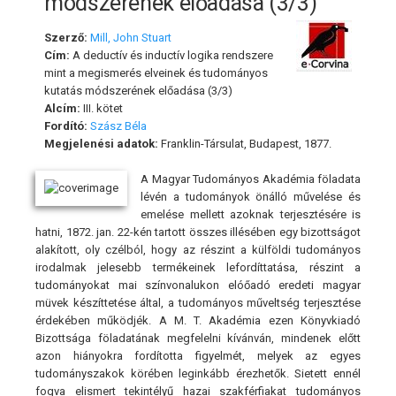
módszerének előadása (3/3)
Szerző:
Mill, John Stuart
Cím:
A deductív és inductív logika rendszere
mint a megismerés elveinek és tudományos
kutatás módszerének előadása (3/3)
Alcím:
III. kötet
Fordító:
Szász Béla
Megjelenési adatok:
Franklin-Társulat, Budapest, 1877.
A Magyar Tudományos Akadémia föladata
lévén a tudományok önálló művelése és
emelése mellett azoknak terjesztésére is
hatni, 1872. jan. 22-kén tartott összes illésében egy bizottságot
alakított, oly czélból, hogy az részint a külföldi tudományos
irodalmak jelesebb termékeinek lefordíttatása, részint a
tudományokat mai színvonalukon elóőadó eredeti magyar
müvek készíttetése által, a tudományos műveltség terjesztése
érdekében működjék. A M. T. Akadémia ezen Könyvkiadó
Bizottsága föladatának megfelelni kívánván, mindenek előtt
azon hiányokra fordította figyelmét, melyek az egyes
tudományszakok körében leginkább érezhetők. Sietett ennél
fogva elismert tekintélyű hazai szakférfiakat tudományos