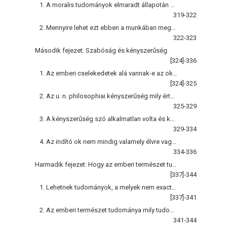
1. A moralis tudományok elmaradt állapotán csak az által lehet segíteni, hogy a természeti tudományok módszereit alkalmazzuk, kellőleg kiterjesztve és általánosítva, rájuk
319-322
2. Mennyire lehet ezt ebben a munkában megkísérteni
322-323
Második fejezet: Szabóság és kényszerűség
[324]-336
1. Az emberi cselekedetek alá vannak-e az okozatiság törvényének vetve?
[324]-325
2. Az u. n. philosophiai kényszerűség mily értelemben igaz?
325-329
3. A kényszerűség szó alkalmatlan volta és káros következései
329-334
4. Az indító ok nem mindig valamely élvre vagy sérvre való kilátás
334-336
Harmadik fejezet: Hogy az emberi természet tudománya létezik, vagy létezhetik
[337]-344
1. Lehetnek tudományok, a melyek nem exact tudományok
[337]-341
2. Az emberi természet tudománya mily tudományos előképnek felel meg
341-344