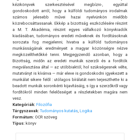
kézikönyvek szerkesztésével megbízni-, egyúttal
gondoskodott arról, hogy a külföldi tudományos irodalmak
számos jelesebb művei hazai nyelvünkön mielőbb
közrebocsáttassanak. Ekkép a bizottság eszközlésére részint
a M. T. Akadémia, részint egyes vállalkozó könyvkiadók
kiadásában, tudományos eredeti műveknek és fordításoknak
sorozata fog megjelenni; hivatva a külföld tudományos
munkásságának eredményeit a magyar közönségre nézve
megközelíthetőkké tenni. Megjegyzendő azonban, hogy a
Bizottság, midőn az eredeti munkák szerzői és a fordítók
megválasztása által — az utóbbiaktól, hol szükségesnek vélte,
mutatványt is kívánva — már eleve is gondoskodni igyekezett a
munkálat sikere felől : utólagos bírálatát nem terjeszthette ki a
beadott munkák soronkénti kijavításáig, s így a szerzőkről vagy
fordítókról minden felelősséget a részletekben magára nem
vesz.
Kategóriák:
Filozófia
Tárgyszavak:
Tudományos kutatás
,
Logika
Formátum:
OCR szöveg
Típus:
könyv