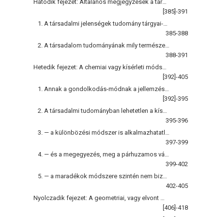
Hatodik fejezet: Általános megjegyzések a társadalmi tudományról
[385]-391
1. A társadalmi jelenségek tudomány tárgyai-e?
385-388
2. A társadalom tudományának mily természetűnek kell lennie?
388-391
Hetedik fejezet: A chemiai vagy kísérleti módszerről a társadalmi tudományban
[392]-405
1. Annak a gondolkodás-módnak a jellemzése, a mely egyenkénti tapasztalatokból politikai tanokat vezet le
[392]-395
2. A társadalmi tudományban lehetetlen a kísérletezés
395-396
3. — a különbözési módszer is alkalmazhatatlan
397-399
4. — és a megegyezés, meg a párhuzamos változatok módszerei sem bizonyító erejűek
399-402
5. — a maradékok módszere szintén nem bizonyító erejű s előfeltétele a deductio
402-405
Nyolczadik fejezet: A geometriai, vagy elvont módszerről
[406]-418