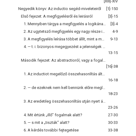
[XIII]-XIV
Negyedik könyv: Az inductio segéd-miveleteiről
[1]-150
Első fejezet: A megfigyelésről és leirásról
[3]-15
1. Mennyiben tárgya a megfigyelés a logikának?
[3]-4
2. Az ugytetsző megfigyelés egy nagy része igazában következtetés
4-9
3. A megfigyelés leírása többet állít, mint a mennyi a megfigyelésben foglaltatik
9-13
4. — t. i. bizonyos megegyezést a jelenségek közt; s a jelenségeknek az ilyen megegyezés megállapítására szolgáló öszszehasonlitása már inductiohoz vezető előlépcsőzet
13-15
Második fejezet: Az abstractioról, vagy a fogalmak alkotásáról
[16]-38
1. Az inductiot megelőző összehasonlítás általános fogalmakat tesz föl
16-18
2. — de ezeknek nem kell bennünk előre meglétezniök
18-23
3. Az eredetileg összehasonlítás utján nyert általános fogalom viszont maga az összehasonlítás typusa
23-26
4. Mit értünk „illő” fogalmak alatt?
27-30
5. — s mit a „tiszták” alatt?
30-33
6. A kérdés további fejtegetése
33-38