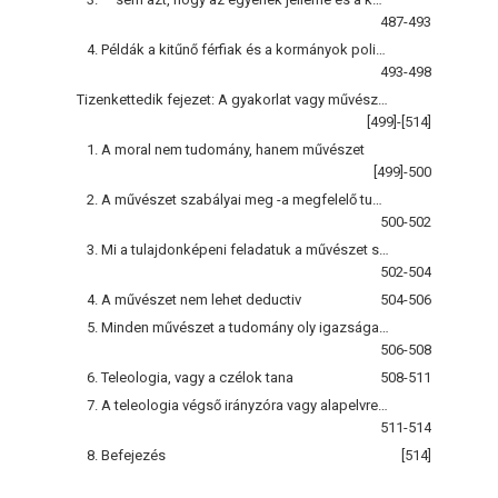
487-493
4. Példák a kitűnő férfiak és a kormányok politikájának történelmi jelentőségére
493-498
Tizenkettedik fejezet: A gyakorlat vagy művészet logikájáról, ideértve az erkölcsiséget és politikát
[499]-[514]
1. A moral nem tudomány, hanem művészet
[499]-500
2. A művészet szabályai meg -a megfelelő tudomány tantételei közötti viszony
500-502
3. Mi a tulajdonképeni feladatuk a művészet szabályainak?
502-504
4. A művészet nem lehet deductiv
504-506
5. Minden művészet a tudomány oly igazságaiból áll, a melyek bizonyos gyakorlati czélra szolgáló rendbe vannak sorakoztatva
506-508
6. Teleologia, vagy a czélok tana
508-511
7. A teleologia végső irányzóra vagy alapelvre szorul
511-514
8. Befejezés
[514]