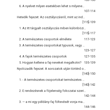
6. A nyelvet milyen esetekben lehet s milyenekben nem lehet gépszerüleg használni?
107-114
Hetedik fejezet: Az osztályozásról, mint az inductio segédlöjéröl
[115]-139
1. Az itt tárgyalt osztályozás miben különbözik az elnevezés útján történő osztályozástól?
[115]-117
2. A természetes csoportok elmélete
117-123
3. A természetes csoportokat typusok, vagy pedig meghatározások szerint állapíthatni meg?
123-127
4. A fajok természetes csoportok
127-135
5. Hogyan kellene a faj-neveket megalkotni?
135-139
Nyolczadik fejezet: A sorozatok utján történő osztályozásról
[140]-150
1. - A természetes csoportokat természetes sorozatba kell rendezni
[140]-142
2. E rendezésnek a föjelenség fokozatai szerint kellene történnie
142-144
3. — a mi egy példány-faj föltevését vonja maga után
144-146