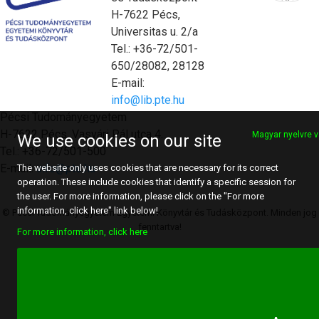
H-7622 Pécs,
Universitas u. 2/a
Tel.: +36-72/501-
650/28082, 28128
E-mail:
info@lib.pte.hu
Pécsi Tudományegyetem
H-7622 Pécs, Vasvári Pál utca 4.
Magyar nyelvre v
We use cookies on our site
Tel.: +36-72/501-500
E-mail:
info@pte.hu
The website only uses cookies that are necessary for its correct
operation. These include cookies that identify a specific session for
the user. For more information, please click on the "For more
information, click here" link below!
© Pécsi Tudományegyetem Egyetemi Könyvtár és Tudásközpont. Minden jog
fenntartva!
For more information, click here