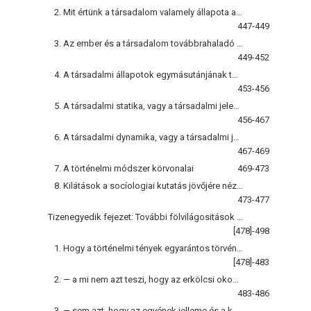
2. Mit értünk a társadalom valamely állapota alatt
447-449
3. Az ember és a társadalom továbbrahaladó volta
449-452
4. A társadalmi állapotok egymásutánjának törvényeit csak is a fordított rend szerint haladó deductiv módszer utján lehet megállapítani
453-456
5. A társadalmi statika, vagy a társadalmi jelenségek együttlétezéseinek tudománya
456-467
6. A társadalmi dynamika, vagy a társadalmi jelenségek egymásutánjainak tudománya
467-469
7. A történelmi módszer körvonalai
469-473
8. Kilátások a socíologiai kutatás jövőjére nézve
473-477
Tizenegyedik fejezet: További fölvilágositások a történelem tudományáról
[478]-498
1. Hogy a történelmi tények egyarántos törvények alatt állanak, bizonyítja a statistika
[478]-483
2. — a mi nem azt teszi, hogy az erkölcsi okok jelentéktelenek
483-486
3. — sem azt, hogy az egyének jelleme és a kormányok tettei hatástalanok