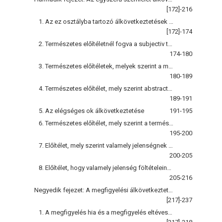
[172]-216
1. Az ez osztályba tartozó álkövetkeztetések jellemvonásai
[172]-174
2. Természetes előítéletnél fogva a subjectiv törvényeket objectivekül tekintik, mint közkeletű babonák példái bizonyítják
174-180
3. Természetes előítéletek, melyek szerint a miket együtt gondolunk, együtt is kell létezniük s a mi megfoghatatlan, nem is igaz
180-189
4. Természetes előítélet, mely szerint abstractioknak való létet tulajdonítanak
189-191
5. Az elégséges ok álkövetkeztetése
191-195
6. Természetes előítélet, mely szerint a természet különbözőségei megfelelnek a nyelv megkülönböztetéseinek
195-200
7. Előítélet, mely szerint valamely jelenségnek nem lehet több egy okánál
200-205
8. Előítélet, hogy valamely jelenség föltételeinek hasonlitniok kell e jelenséghez
205-216
Negyedik fejezet: A megfigyelési álkövetkeztetések
[217]-237
1. A megfigyelés hia és a megfigyelés eltévesztése