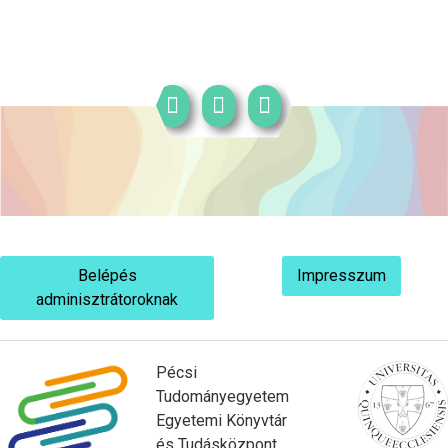
Belépés
Impresszum
adminisztrátoroknak
Pécsi
Tudományegyetem
Egyetemi Könyvtár
és Tudásközpont