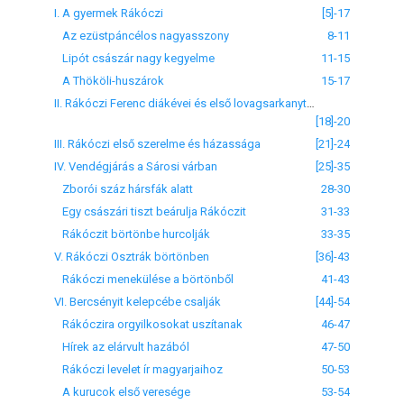
I. A gyermek Rákóczi
[5]-17
Az ezüstpáncélos nagyasszony
8-11
Lipót császár nagy kegyelme
11-15
A Thököli-huszárok
15-17
II. Rákóczi Ferenc diákévei és első lovagsarkanytyúja
[18]-20
III. Rákóczi első szerelme és házassága
[21]-24
IV. Vendégjárás a Sárosi várban
[25]-35
Zborói száz hársfák alatt
28-30
Egy császári tiszt beárulja Rákóczit
31-33
Rákóczit börtönbe hurcolják
33-35
V. Rákóczi Osztrák börtönben
[36]-43
Rákóczi menekülése a börtönből
41-43
VI. Bercsényit kelepcébe csalják
[44]-54
Rákóczira orgyilkosokat uszítanak
46-47
Hírek az elárvult hazából
47-50
Rákóczi levelet ír magyarjaihoz
50-53
A kurucok első veresége
53-54