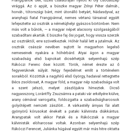
Frangipánok deli, tüzes családfáján nyílott ki oly csodaszép
virággá. Az ö apját, a büszke magyar Zrínyi Péter dalmát-,
horvát-, tótországi bánt, mint útonálló betyárt, Nádasdyval, az
aranyhajú fiatal Frangipánnal, nemes vértanú társaival együtt
lefejeztette az osztrák a németújhelyi gyászos börtönben. Nem
más volt a bűnök, — a magyar népet alacsony szolgaságából
szabadítani akarták. E büszke faj ősi jogait, hogy vissza szerzik
az osztráktól, erre szövetkeztek. Hóhér halál lett a jutalmuk. Az
osztrák császár nevében sujtott le magyarhon legelső
nemeseinek nyakára a hóhérbárd. Atyai ágon a magyar
szabadság első bajnokait dicsérhetjük selyemhajú szép
Rákóczi Ferenc ősei között. Török, német érezte az ő
fegyverüknek súlyát. Négy fejedelmet említ a történelem
soraikból. Közöttük a nagyhírű első György, hadaival rettegtette
Bécs zsoldosait, A magyar föld, a magyar nép szabadsága volt
a szent jelszó, melyet zászlójukra hímeztek. Dicső
nagyasszony, Lorántffy Zsuzsámra a pataki vár erkélyére kiülve,
arany cérnával varrogatta, foldozgatta a szabadságharcosok
golyótépett nemzeti zászlóit... A várkastély árnyas fái alatt
gyönyörű kórusokat énekelt a pataki kálvinista diákkántus.
Aranypatak volt akkor Patak és a Rákócziak a magyar
kálvinisták elöharcosai voltak. Azonban selyemhajú szép
Rákóczi Ferencet, Juliánka húgával együtt már más hitre oktatta