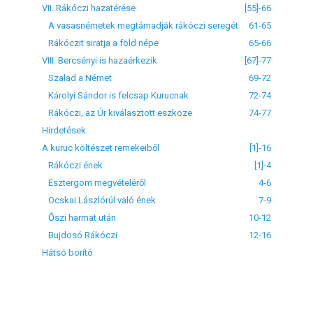
VII. Rákóczi hazatérése
[55]-66
A vasasnémetek megtámadják rákóczi seregét
61-65
Rákóczit siratja a föld népe
65-66
VIII. Bercsényi is hazaérkezik
[67]-77
Szalad a Német
69-72
Károlyi Sándor is felcsap Kurucnak
72-74
Rákóczi, az Úr kiválasztott eszköze
74-77
Hirdetések
A kuruc költészet remekeiből
[1]-16
Rákóczi ének
[1]-4
Esztergom megvételéről
4-6
Ocskai Lászlórúl való ének
7-9
Őszi harmat után
10-12
Bujdosó Rákóczi
12-16
Hátsó borító