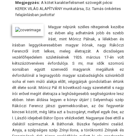
Megjegyzés:
A kötet karakterfelismert szövegét pécsi
KEREK VILÁG ALAPÍTVÁNY munkatársa, Sz. Tamás önkéntes
felajánlásban javította!
Magyar népünk széles rétegeinek kezébe
ez évben alig adhatnánk jobb és szebb
írást, mint Móricz Pálnak, a lélekben és
írásban leggyökeresebben magyar írónak, nagy Rákóczi
Ferencről írott lelkes, meleg életrajzát. A dicsőséges
vezérlőfejedelem születésének 1926. március 17-én volt
kétszázötvenéves évfordulója. S mi, mai idők szomorú
sorsában együtt szenvedő magyarok megállunk ez
évfordulónál a legnagyobb magyar szabadsághős szívünkből
soha el nem múló alakja előtt, végigjárjuk gondolatban értünk
élt élete sorát. Móricz Pál itt következő nagy szeretettél s nagy
írói erővel megírt életrajza a leghűségesebb segítségünkre lesz
ebben. Isten áldása legyen e könyv útján! | Selyemhajú szép
Rákóczi Ferencz játszi gyermekkorában, az ősi fegyvertár
kincsei között, még látta azt a buzogányt, mellyel egyik őse, az
I. László idejebeli Bátor Opos vitézkedett. Nagyanyai ősei ettől a
daliától származtak. A Báthoriak. Büszke fejedelmi család.
Anyja, a szépséges szép Zrínyi Ilona, a törökrontó Zrínyiek és