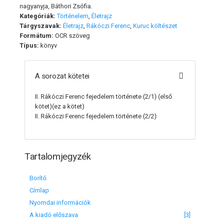
nagyanyja, Báthori Zsófia.
Kategóriák:
Történelem
,
Életrajz
Tárgyszavak:
Életrajz
,
Rákóczi Ferenc
,
Kuruc költészet
Formátum:
OCR szöveg
Típus:
könyv
A sorozat kötetei
II. Rákóczi Ferenc fejedelem története (2/1)
(első
kötet)(ez a kötet)
II. Rákóczi Ferenc fejedelem története (2/2)
Tartalomjegyzék
Borító
Címlap
Nyomdai információk
A kiadó előszava
[3]