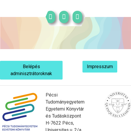
Belépés
Impresszum
adminisztrátoroknak
Pécsi
Tudományegyetem
Egyetemi Könyvtár
és Tudásközpont
H-7622 Pécs,
Universitas u. 2/a