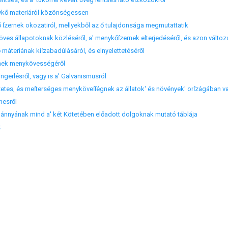
enykő materiáról közönségessen
ő ſzernek okozatiról, mellyekből az ő tulajdonsága megmutattatik
öves állapotoknak közléséről, a' menykőſzernek elterjedéséről, és azon változ
ő máteriának kiſzabadúlásáról, és elnyelettetéséről
őnek menykövességéről
ingerlésről, vagy is a' Galvanismusról
ſzetes, és meſterséges menyköveſſégnek az állatok' és növények' orſzágában v
nesről
ánnyának mind a' két Kötetében előadott dolgoknak mutató táblája
k