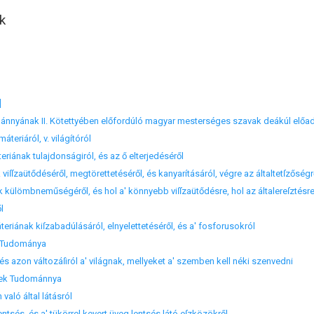
k
]
ánnyának II. Kötettyében előfordúló magyar mesterséges szavak deákúl előa
máteriáról, v. világítóról
teriának tulajdonságiról, és az ő elterjedéséről
k viſſzaütődéséről, megtörettetéséről, és kanyarításáról, végre az általtetſzőségr
nak külömbneműségéről, és hol a' könnyebb viſſzaütődésre, hol az általereſztésr
l
áteriának kiſzabadúlásáról, elnyelettetéséről, és a' fosforusokról
ás Tudománya
, és azon változáſiról a' világnak, mellyeket a' szemben kell néki szenvedni
knek Tudománnya
 való által látásról
entsés, és a' tükörrel kevert üveg lentsés látó eſzközökről