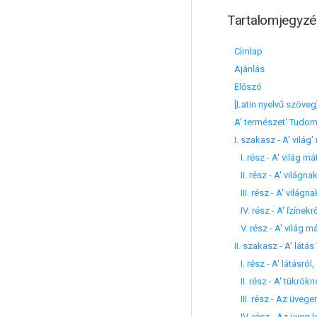
Tartalomjegyzé
Címlap
Ajánlás
Előszó
[Latin nyelvű szöveg
A' természet' Tudom
I. szakasz - A' világ' 
I. rész - A' világ má
II. rész - A' világna
III. rész - A' világ
IV. rész - A' ſzínekrő
V. rész - A' világ m
II. szakasz - A' lát
I. rész - A' látásról
II. rész - A' tükrö
III. rész - Az üvegen
IV. rész - Az üveg l