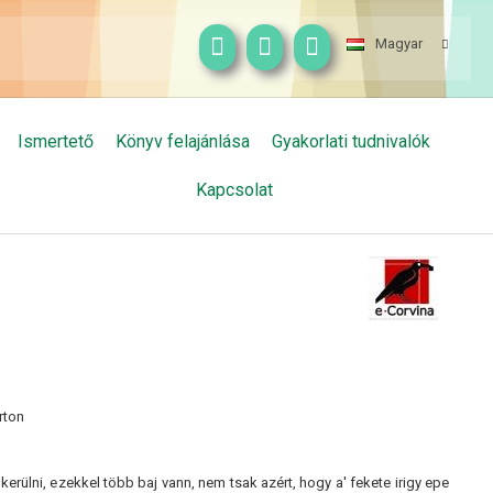
Magyar
Ismertető
Könyv felajánlása
Gyakorlati tudnivalók
Kapcsolat
rton
rülni, ezekkel több baj vann, nem tsak azért, hogy a' fekete irigy epe