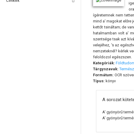
Címkék
ig
or
ígéretemnek nem tettem
mind a' magokat előre j
kettőt tsináltam; de va
hatalmamban volt a' m
szentsége tsak azt kívá
velejéhez, 's az egész
nemzeteknél? kérlek ve
feloldozol egészszen.
Kategóriák:
Földtudo
Tárgyszavak:
Termész
Formátum:
OCR szöve
Típus:
könyv
A sorozat kötete
A' gyönyörű termé
A' gyönyörű termé