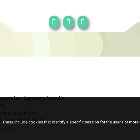
yegyetem Egyetemi Könyvtár
nt
niversitas u. 2/a
501-650/28082, 28128
 These include cookies that identify a specific session for the user. For more i
.pte.hu