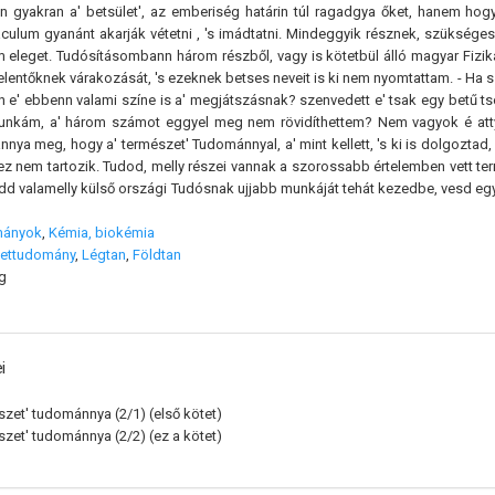
en gyakran a' betsület', az emberiség határin túl ragadgya őket, hanem hog
aculum gyanánt akarják vétetni , 's imádtatni. Mindeggyik résznek, szükség
 eleget. Tudósításombann három részből, vagy is kötetbül álló magyar Fiziká
elentőknek várakozását, 's ezeknek betses neveit is ki nem nyomtattam. - Ha 
nn e' ebbenn valami színe is a' megjátszásnak? szenvedett e' tsak egy betű tso
unkám, a' három számot eggyel meg nem rövidíthettem? Nem vagyok é att
nnya meg, hogy a' természet' Tudománnyal, a' mint kellett, 's ki is dolgoztad
hez nem tartozik. Tudod, melly részei vannak a szorossabb értelemben vett t
dd valamelly külső országi Tudósnak ujjabb munkáját tehát kezedbe, vesd egy
mányok
,
Kémia, biokémia
ettudomány
,
Légtan
,
Földtan
g
i
szet' tudománnya (2/1)
(első kötet)
szet' tudománnya (2/2)
(ez a kötet)