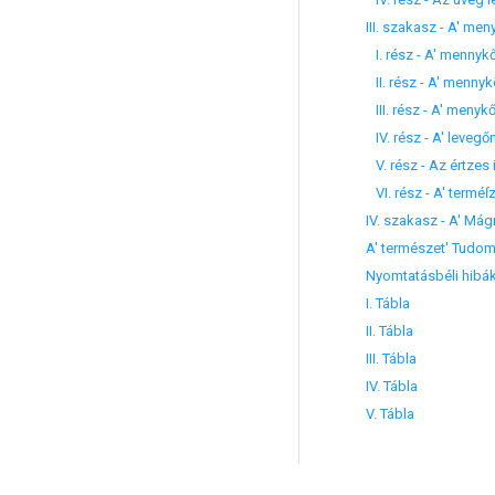
III. szakasz - A' m
I. rész - A' mennyk
II. rész - A' mennyk
III. rész - A' menyk
IV. rész - A' leveg
V. rész - Az értzes 
VI. rész - A' termé
IV. szakasz - A' Mág
A' természet' Tudom
Nyomtatásbéli hibá
I. Tábla
II. Tábla
III. Tábla
IV. Tábla
V. Tábla