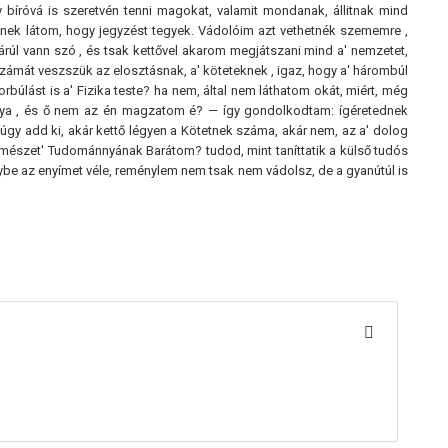
y bíróvá is szeretvén tenni magokat, valamit mondanak, állitnak mind
esnek látom, hogy jegyzést tegyek. Vádolóim azt vethetnék szememre ,
rúl vann szó , és tsak kettővel akarom megjátszani mind a' nemzetet,
számát veszszük az elosztásnak, a' köteteknek , igaz, hogy a' hárombúl
rbúlást is a' Fizika teste? ha nem, által nem láthatom okát, miért, még
ya , és ő nem az én magzatom é? — így gondolkodtam: ígéretednek
, úgy add ki, akár kettő légyen a Kötetnek száma, akár nem, az a' dolog
ermészet' Tudománnyának Barátom? tudod, mint taníttatik a külső tudós
be az enyímet véle, reménylem nem tsak nem vádolsz, de a gyanútúl is