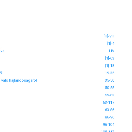
[III]-VIII
[1]-4
dva
I-IV
[1]-63
[1]-18
ől
19-35
e való hajlandóságáról
35-50
50-58
59-63
63-117
63-86
86-96
96-104
105-117