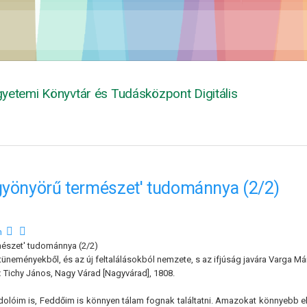
yetemi Könyvtár és Tudásközpont Digitális
gyönyörű természet' tudománnya (2/2)
n
mészet' tudománnya (2/2)
üneményekből, és az új feltalálásokból nemzete, s az ifjúság javára Varga Má
:
Tichy János, Nagy Várad [Nagyvárad], 1808.
olóim is, Feddőim is könnyen tálam fognak találtatni. Amazokat könnyebb elke