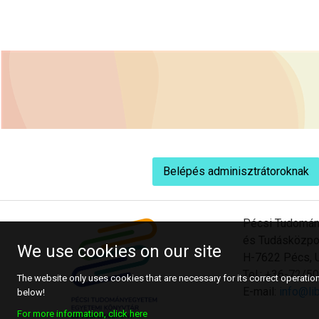
Belépés adminisztrátoroknak
Pécsi Tudomán
és Tudásközpo
We use cookies on our site
H-7622 Pécs, U
Tel.: +36-72/
The website only uses cookies that are necessary for its correct operation.
E-mail:
info@lib
below!
For more information, click here