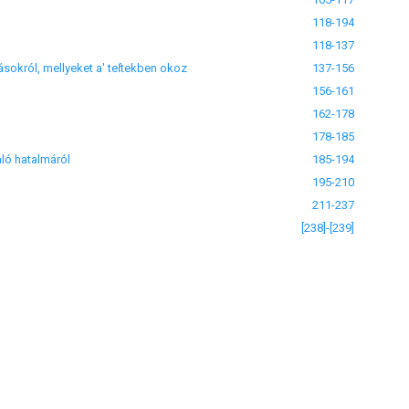
118-194
118-137
ásokról, mellyeket a' teſtekben okoz
137-156
156-161
162-178
178-185
aló hatalmáról
185-194
195-210
211-237
[238]-[239]