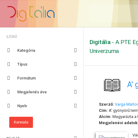
SZŰRŐ
Digitália
- A PTE Eg
Univerzuma
Kategória
Típus
Formátum
A' 
Megjelenés éve
Szerző:
Varga Márto
Nyelv
Cím:
A' gyönyörű ter
Alcím:
Magyarázta a t
Megjelenési adatok
Vád