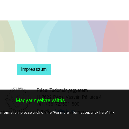
Impresszum
Pécsi Tudományegyetem
H-7622 Pécs, Vasvári Pál utca 4.
Magyar nyelvre váltás
Tel.: +36-72/501-500
E-mail:
info@pte.hu
nformation, please click on the "For more information, click here" link