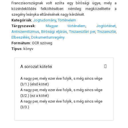
Francziaországnak volt azóta egy bírósági ügye, mely a
közérdeklődés felköltésében némileg megközelítette a
szegény leányka eltűnésének nagy kérdését.
Kategóriák:
Jogtudomány
,
Történelem
Tárgyszavak:
Magyar történelem
,
Jogtörténet
,
Antiszemitizmus
,
Bírósági eljárás
,
Tiszaeszlári per
,
Tiszaeszlár
,
Elbeszélés
,
Dokumentumregény
Formátum:
OCR szöveg
Típus:
könyv
A sorozat kötetei
A nagy per, mely ezer éve folyik, s még sincs vége
(3/1.)
(első kötet)
A nagy per, mely ezer éve folyik, s még sincs vége
(3/2.)
(ez a kötet)
A nagy per, mely ezer éve folyik, s még sincs vége
(3/3.)