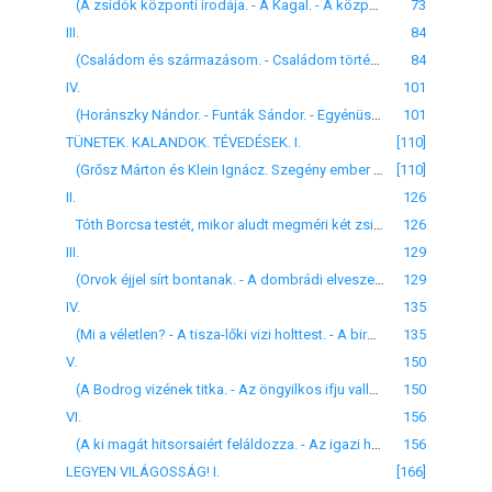
(A zsidók központi irodája. - A Kagal. - A központi iroda megkér: vizsgáljam meg Sraf Móriczot. - Megvizsgálom. Tünődöm: elfogjam-e a védői tisztét?)
73
III.
84
(Családom és származásom. - Családom története. - Politikai multam és szerepem. - Aggodalmaim. - Éjjeli tanácskozás. - Előrelátásom.)
84
IV.
101
(Horánszky Nándor. - Funták Sándor. - Egyénüségük. - Az ügyvédi díj kérdés. - A kit a közvélemény üldöz.)
101
TÜNETEK. KALANDOK. TÉVEDÉSEK. I.
[110]
(Grősz Márton és Klein Ignácz. Szegény ember alibije. - Grősz és Klein alibije. - A lovak szine magyar nyelven . - A sárga ló meg a fekete. - Lichtmann az ügyes.)
[110]
II.
126
Tóth Borcsa testét, mikor aludt megméri két zsidó. - A vizsgálóbiró napokig vizsgálja az esetet. - Kisül, hogy az egész dolgot ugy álmodta Tóth Borcsa.
126
III.
129
(Orvok éjjel sírt bontanak. - A dombrádi elveszett lány. - Rosenberg Herman Eszter kutató buzgalma. - Hosszu fogsága.)
129
IV.
135
(Mi a véletlen? - A tisza-lőki vizi holttest. - A biró és szakértő tévedései. - A csongrádi vizi holttest, a kinek nincs feje. - A hirlapok kimondják: ez a Solymosi Eszter. - Egy tokaji lakosnak elszökik a szolgálója. - Az eszlári zsidópap virágoskertje. - Az abauji zsidó szövetség hottestet szerezni. - A hernád-németi titok.)
135
V.
150
(A Bodrog vizének titka. - Az öngyilkos ifju vallomása. - A regény tetszik a közönségnek. - Az egész pajkos koholmánynak bizonyult.)
150
VI.
156
(A ki magát hitsorsaiért feláldozza. - Az igazi hős. - Lelkének hányódása. - Elszántsága. - A biróságnál jelentkezik. - Nem hisznek neki. - Földönfutóvá lesz mikor kiszabadul.)
156
LEGYEN VILÁGOSSÁG! I.
[166]