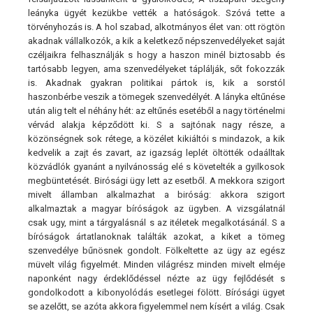
leányka ügyét kezükbe vették a hatóságok. Szóvá tette a
törvényhozás is. A hol szabad, alkotmányos élet van: ott rögtön
akadnak vállalkozók, a kik a keletkező népszenvedélyeket saját
czéljaikra felhasználják s hogy a haszon minél biztosabb és
tartósabb legyen, ama szenvedélyeket táplálják, sőt fokozzák
is. Akadnak gyakran politikai pártok is, kik a sorstól
haszonbérbe veszik a tömegek szenvedélyét. A lányka eltűnése
után alig telt el néhány hét: az eltűnés esetéből a nagy történelmi
vérvád alakja képződött ki. S a sajtónak nagy része, a
közönségnek sok rétege, a közélet kikiáltói s mindazok, a kik
kedvelik a zajt és zavart, az igazság leplét öltötték odaálltak
közvádlók gyanánt a nyilvánosság elé s követelték a gyilkosok
megbüntetését. Birósági ügy lett az esetből. A mekkora szigort
mivelt államban alkalmazhat a biróság: akkora szigort
alkalmaztak a magyar bíróságok az ügyben. A vizsgálatnál
csak ugy, mint a tárgyalásnál s az itéletek megalkotásánál. S a
bíróságok ártatlanoknak találták azokat, a kiket a tömeg
szenvedélye bűnösnek gondolt. Fölkeltette az ügy az egész
müvelt világ figyelmét. Minden világrész minden mivelt elméje
naponként nagy érdeklődéssel nézte az ügy fejlődését s
gondolkodott a kibonyolódás esetlegei fölött. Bírósági ügyet
se azelőtt, se azóta akkora figyelemmel nem kísért a világ. Csak