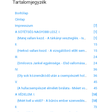
Tartalomjegyzék
Borítólap
Címlap
Impresszum
[7]
A SÖTÉTSÉG NAGYOBB LESZ. I.
[1]
(Matej vallani kezd. - A tárkányi veszteglés. - Ismeretlen zsidó holttestet hurczol a vizben. - Megegyeznek Herksóval a holttestszállitásra. - A tokaji intézkedések. - Felöltöztetik Tisza-Ladánynál a holttestet. - Matej egyéb kijelentései.)
[1]
II.
15
(Herksó vallani kezd. - A vizsgálóbiró előtt semmit se tud, a csendbiztos kezén mindent tud. - Matejjal egyezően beszél. - A vizsgálóbiró és társai hittek-e a hullacsempészetben?
15
III.
24
(Smilovics Jankel egyénisége. - Első vallomása. - Lassanként elhatározza, hogy ő is vall. - Nyiregyházán bevallja a hullacsempészet regényes történetét. - Uj adatokat hoz szinre. - A holttest különös szaga. - Vallomása ellenkezik Matejjal és Herskóval, de Tisza-Lőkön összeegyezteti ezekkel vallomását.)
24
IV.
36
(Oly sok közreműködő után a csempészett holttest eredetét könnyű kipuhatolni.- Még se tudják kipuhatolni.- A zsidók szentül hiszik a hullacsempészést. - A börtön magánya.- Rózenberg. - Smilovics levelet ír a börtönben Rozenbergnek.)
36
V.
45
(A hullacsempészet elméleti birálata.- Miéert volt a holttest annyi kézen? - A falevéllel bedugott orr érez-e szagot? - Miért biztak mindent véletlenre? - Miként erősitették a holttestet a tutajra?)
45
A VÉDELEM. I.
[58]
(Miért kell a védő? - A bűnös ember szenvedése. - Heumann Ignácz ügyvéd. Egyénisége. - Az ügyvéd és a közvélemény. - A fiskális, az advokátusz, a prokátor a mezei ügyvéd. - Heumann erélye csökken. - Felesége.)
[58]
II.
73