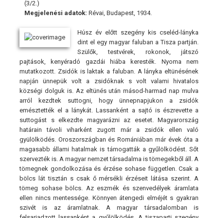
(3/2.)
Megjelenési adatok:
Révai, Budapest, 1934.
Húsz év előtt szegény kis cseléd-lányka
dint el egy magyar faluban a Tisza partján.
Szülők, testvérek, rokonok, játszó
pajtások, kenyéradó gazdái hiába keresték. Nyoma nem
mutatkozott. Zsidók is laktak a faluban. A lányka eltünésének
napján ünnepük volt a zsidóknak s volt valami hivatalos
községi dolguk is. Az eltünés után másod-harmad nap mulva
arról kezdtek suttogni, hogy ünnepnapjukon a zsidók
emésztették el a lánykát. Lassanként a sajtó is észrevette a
suttogást s elkezdte magyarázni az esetet. Magyarország
határain távoli viharként zugott már a zsidók ellen való
gyülölködés. Oroszországban és Romániában már évek óta a
magasabb állami hatalmak is támogatták a gyűlölködést. Sőt
szervezték is. A magyar nemzet társadalma is tömegekből áll. A
tömegnek gondolkozása és érzése sohase független. Csak a
bölcs lát tisztán s csak ő mérsékli érzéseit látása szerint. A
tömeg sohase bölcs. Az eszmék és szenvedélyek áramlata
ellen nincs mentessége. Könnyen átengedi elméjét s gyakran
szivét is az áramlatnak. A magyar társadalomban is
felsarjadzott lassanként a gyűlölködés, A tiszaparti szegény