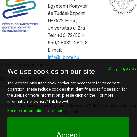
Egyetemi Könyvtár
és Tudásközpont
H-7622 Pécs,
Universitas u. 2/a
Tel.: +36-72/501-
650/28082, 28128
E-mail:
info@lib.pte.hu
Pécsi Tudományegyetem
Magyar nyelvre v
We use cookies on our site
H-7622 Pécs, Vasvári Pál utca 4.
Tel.: +36-72/501-500
The website only uses cookies that are necessary for its correct
E-mail:
info@pte.hu
operation. These include cookies that identify a specific session for
the user. For more information, please click on the "For more
information, click here" link below!
© Pécsi Tudományegyetem Egyetemi Könyvtár és Tudásközpont. Minden jog
For more information, click here
fenntartva!
Accept