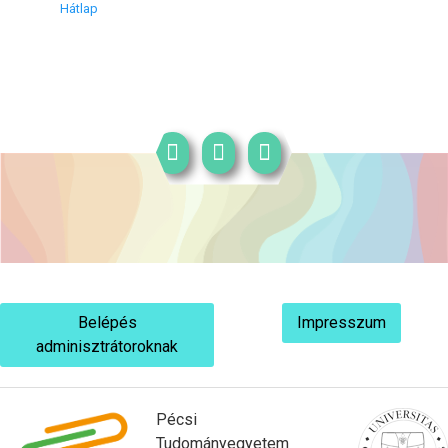
Hátlap
Belépés
Impresszum
adminisztrátoroknak
Pécsi
Tudományegyetem