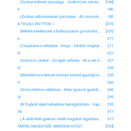
(Zurányi Kálmán tanusága. - Szakolczai Julcsa biztosan fölismeri solymosi Esztert. - A biróság mulasztása. - Kozma Sándor főügyész. - A jóhiszemű tanu, mint hamis tanu. - Mit vétett a biróság a mulasztással?)
[166]
II.
182
(Zurányi vallomásának igazolása. - Az orvosok is beismernek valamit. - Súlyos mulasztásuk. - A szakértő sohase vallja be, hogy valamihez nem ért. - Szakolczai Julcsa az itélőbiróság előtt. - A hazugság. - Olajos Bálintné és Solymosi Gáborné igazolják a tehéntaposást. - Szücs János paraszt, a remek tanu.)
182
A TISZA-LÖKI TITOK. I.
[201]
(Miként keletkezett a hullausztatás gondolata. - A tutajosoknak Tisza-Lökre hurczolása. - Vay György csendbiztos. - Ösei és jelleme.)
[201]
II.
211
(Csopkanics vallatása. - Kinjai. - Inkább meghal, mintsem hazudjék. - A reszkető Matej mindent bevall, ahogy kivánják. - Szabolcsi Miska szerepe. - Hosszas vonakodás után Herskó is mindent vall.)
211
III.
227
Smilovics Jankel. - Az éjjeli vallatás. - Mi a rab éjszakája? - Smilovics vall. - Utóbb vallomását visszavonja. - A hullacsempészet meséjének keletkezése. - Smilovics lelkének mélységei. - Leonidás és Zrinyi más mint Smilovics. - Szegény ember ne legyen hős.)
227
IV.
245
(Mendelovics Niszen könnyü szerrel igazolja magát. - Fogel Amsel és tanui. - Vallatása. - A tyukól. - Az egyiptomi haramadik és negyedik csapás. - Fogel inkább meghal, semmint vallomást tegyen. - A pandur lova elött. - A sötét börtön.)
245
V.
266
(Grósz Márton vallatása. - Klein Ignácot gyötrik, sanyargatják. - Solymosi Eszter ruhájának kérdése. - A községi biró Buchtánét akarja a vádba keverni. - Grószberg Leóné. - Cseres Andrásné jelleme. - Tanuságtételének részletei.)
266
VI.
295
(A foglyok éjjeli behajtása Nyiregyházára. - Vajjon valósággal megtörténtek-e a gyötrő, sanyargató vallatások? - Matej, Csepkanics és Herksó panasza a kinzatások miatt. - Matej csodálatos visszesése. - Bünös tagadása. - Mit ér az eskű?)
295
VII.
317
( A vádlottak gyakran védik magukat tagadással. - Gyakran panaszkodnak, hogy kinozták őket. - Van-e joguk a tagadáshoz? - Meddig terjed önvédelmi joguk? - Karanczai fogházőr, Róka és Kazimir pandurok eskü alatt bizonyitják a tisza-löki sanyargatások valóságát. - Vay György csendbiztos tagadja. -A bizonyságok mérlege.)
317
TARTALOMJEGYZÉK. MÁSODIK KÖTET.
[330]