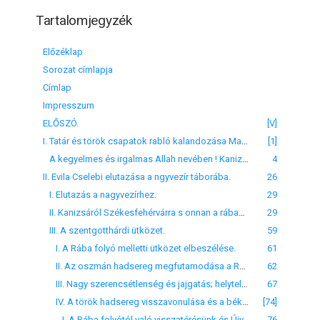
Tartalomjegyzék
Előzéklap
Sorozat címlapja
Címlap
Impresszum
ELŐSZÓ.
[V]
I. Tatár és török csapatok rabló kalandozása Magyarországban és Ausztriában.
[1]
A kegyelmes és irgalmas Allah nevében ! Kanizsa vára alól 1) Alamánország, Horvátország, Szlavonia, Magyarország és Mekemoria 2) vilájetek3) feldulására menetelünk. Alkalmi kaszide: 4)
4
II. Evila Cselebi elutazása a ngyvezír táborába.
26
I. Elutazás a nagyvezírhez.
29
II. Kanizsáról Székesfehérvárra s onnan a rábaparti ütközetre menetelünk.
29
III. A szentgotthárdi ütközet.
59
I. A Rába folyó melletti ütközet elbeszélése.
61
II. Az oszmán hadsereg megfutamodása a Rába partján.
62
III. Nagy szerencsétlenség és jajgatás; helytelen intézkedés és az iszlám sereg megfutamodása.
67
IV. A török hadsereg visszavonulása és a békekötés.
[74]
I. A Rába folyótól való visszatérésünk és Újvár segítségére menetelünk.
76