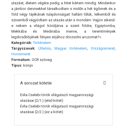
utazást, életem végére pedig a hitet kértem mindig. Mindenkor
a jámbor dervisekkel társalkodtam s midőn a hét égővnek és a
föld négy tájékának tulajdonságait hallám tőlük, lelkemből és
szivemből vágyódtam az utazás után s mondám: Vajjon sikerül-
e nekem a világot körüljárva a szent földre, Egyiptomba,
Mekkába és Medinába menve, a teremtmények
legdicsőbbjének fényes sírjához dörzsölni arczomat?«
Kategóriák:
Történelem
Tárgyszavak:
Útleírás
,
Magyar történelem
,
Országismeret
,
Honismeret
Formátum:
OCR szöveg
Típus:
könyv
A sorozat kötetei
Evlia Cselebi török világutazó magyarországi
utazásai (2/1.)
(első kötet)
Evlia Cselebi török világutazó magyarországi
utazásai (2/2.)
(ez a kötet)