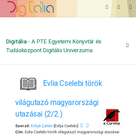
Digitália
- A PTE Egyetemi Könyvtár és
Tudásközpont Digitális Univerzuma
Evlia Cselebi török
világutazó magyarországi
utazásai (2/2.)
Szerző:
Evliyā Çelebi
[Evlija Cselebi]
Cím:
Evlia Cselebi török világutazó magyarországi utazásai