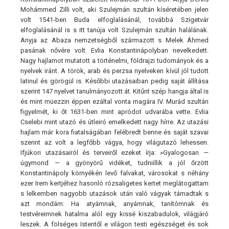
Mohámmed Zilli volt, aki Szulejmán szultán kíséretében jelen
volt 1541-ben Buda elfoglalásánál, továbbá Szigetvár
elfoglalásánál is s itt tanúja volt Szulejmán szultán halálának.
Anyja az Abaza nemzetségből származott s Melek Áhmed
pasának nővére volt. Evlia Konstantinápolyban nevelkedett.
Nagy hajlamot mutatott a történelmi, földrajzi tudományok és a
nyelvek iránt. A török, arab és perzsa nyelveken kívül jól tudott
latinul és görögül is. Későbbi utazásaiban pedig saját állítása
szerint 147 nyelvet tanulmányozott át. Kitűnt szép hangja által is
és mint müezzin éppen ezáltal vonta magára IV. Murád szultán
figyelmét, ki őt 1631-ben mint apródot udvarába vette. Evlia
Cselebi mint utazó és útleiró emelkedett nagy hírre. Az utazási
hajlam már kora fiatalságában felébredt benne és saját szavai
szerint az volt a legfőbb vágya, hogy világutazó lehessen.
Ifjúkori utazásairól és terveiről ezeket írja: »Gyalogosan —
úgymond — a gyönyörű vidéket, tudniillik a jól őrzött
Konstantinápoly környékén levő falvakat, városokat s néhány
ezer Irem kertjéhez hasonló rózsaligetes kertet meglátogattam
s lelkemben nagyobb utazások után való vágyak támadtak s
azt mondám: Ha atyámnak, anyámnak, tanítómnak és
testvéreimnek hatalma alól egy kissé kiszabadulok, világjáró
leszek. A fölséges Istentől e világon testi egészséget és sok