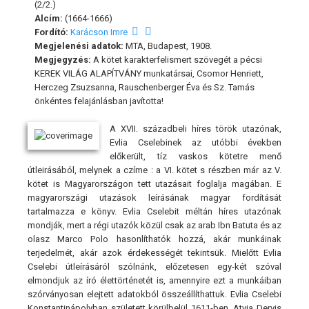
(2/2.)
Alcím:
(1664-1666)
Fordító:
Karácson Imre
Megjelenési adatok:
MTA, Budapest, 1908.
Megjegyzés:
A kötet karakterfelismert szövegét a pécsi
KEREK VILÁG ALAPÍTVÁNY munkatársai, Csomor Henriett,
Herczeg Zsuzsanna, Rauschenberger Éva és Sz. Tamás
önkéntes felajánlásban javította!
A XVII. századbeli híres török utazónak,
Evlia Cselebinek az utóbbi években
előkerült, tíz vaskos kötetre menő
útleirásából, melynek a czíme : a VI. kötet s részben már az V.
kötet is Magyarországon tett utazásait foglalja magában. E
magyarországi utazások leírásának magyar fordítását
tartalmazza e könyv. Evlia Cselebit méltán híres utazónak
mondják, mert a régi utazók közül csak az arab Ibn Batuta és az
olasz Marco Polo hasonlíthatók hozzá, akár munkáinak
terjedelmét, akár azok érdekességét tekintsük. Mielőtt Evlia
Cselebi útleírásáról szólnánk, előzetesen egy-két szóval
elmondjuk az író élettörténetét is, amennyire ezt a munkáiban
szórványosan elejtett adatokból összeállíthattuk. Evlia Cselebi
Konstantinápolyban született körülbelül 1611-ben. Atyja Dervis