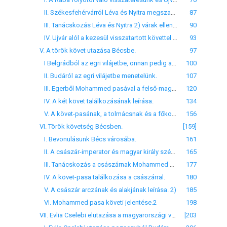
II. Székesfehérvárról Léva és Nyitra megszabadítására menetelünk.
87
III. Tanácskozás Léva és Nyitra 2) várak ellen indítandó hadjáratról.
90
IV. Ujvár alól a kezesül visszatartott követtel együtt Belgrádba visszatérésünket s az útba eső állomáshelyeket adja elő e fejezet.
93
V. A török követ utazása Bécsbe.
97
I Belgrádból az egri vilájetbe, onnan pedig a német királyhoz menetelünk.
100
II. Budáról az egri vilájetbe menetelünk.
107
III. Egerből Mohammed pasával a felső-magyrországi várakba menetelünk.
120
IV. A két követ találkozásának leírása.
134
V. A követ-pasának, a tolmácsnak és a főkomiszárnak vitatkozása.
156
VI. Török követség Bécsben.
[159]
I. Bevonulásunk Bécs városába.
161
II. A császár-imperator és magyar király székhelyének, Bécs várának leírása.
165
III. Tanácskozás a császárnak Mohammed pasával leendő találkozásáról.
177
IV. A követ-pasa találkozása a császárral.
180
V. A császár arczának és alakjának leírása. 2)
185
VI. Mohammed pasa követi jelentése.2
198
VII. Evlia Cselebi elutazása a magyarországi várak felülvizsgálására.
[203