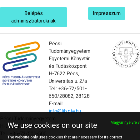
Belépés
Impresszum
adminisztrátoroknak
Pécsi
Tudományegyetem
Egyetemi Könyvtár
és Tudásközpont
H-7622 Pécs,
Universitas u. 2/a
Tel.: +36-72/501-
650/28082, 28128
E-mail:
info@lib.pte.hu
Pécsi Tudományegyetem
Magyar nyelvre v
We use cookies on our site
H-7622 Pécs, Vasvári Pál utca 4.
Tel.: +36-72/501-500
The website only uses cookies that are necessary for its correct