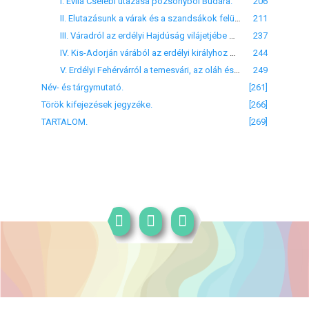
I. Evlia Cselebi utazása pozsonyból Budára.
206
II. Elutazásunk a várak és a szandsákok felülvizsgálatára.
211
III. Váradról az erdélyi Hajdúság vilájetjébe menetelünk.
237
IV. Kis-Adorján várából az erdélyi királyhoz menetelünket adja elő a fejezet.
244
V. Erdélyi Fehérvárról a temesvári, az oláh és a moldvai vilájetekbe menetelünk.
249
Név- és tárgymutató.
[261]
Török kifejezések jegyzéke.
[266]
TARTALOM.
[269]