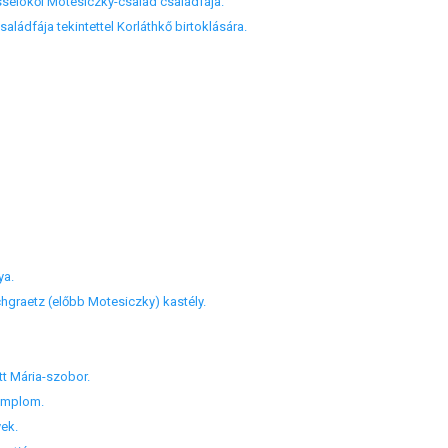
selókői Motesiczky-család családfája.
ládfája tekintettel Korláthkő birtoklására.
ya.
graetz (előbb Motesiczky) kastély.
t Mária-szobor.
emplom.
ek.