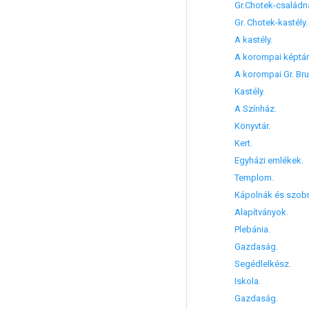
Gr.Chotek-családna
Gr. Chotek-kastély.
A kastély.
A korompai képtár
A korompai Gr. Bruns
Kastély.
A Színház.
Könyvtár.
Kert.
Egyházi emlékek.
Templom.
Kápolnák és szobr
Alapítványok.
Plebánia.
Gazdaság.
Segédlelkész.
Iskola.
Gazdaság.