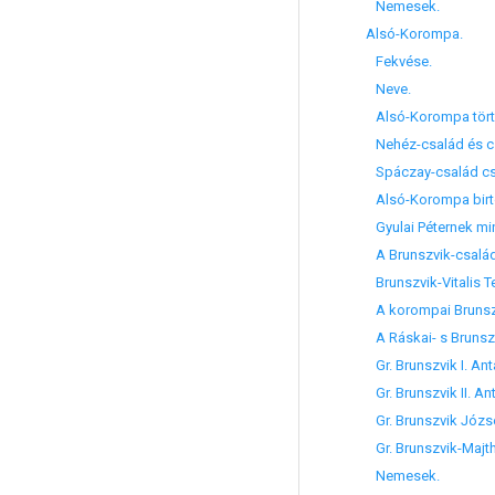
Nemesek.
Alsó-Korompa.
Fekvése.
Neve.
Alsó-Korompa törté
Nehéz-család és cs
Spáczay-család csa
Alsó-Korompa birtok
Gyulai Péternek mi
A Brunszvik-csalá
Brunszvik-Vitalis Te
A korompai Brunszv
A Ráskai- s Brunsz
Gr. Brunszvik I. Anta
Gr. Brunszvik II. Ant
Gr. Brunszvik Józs
Gr. Brunszvik-Majth
Nemesek.