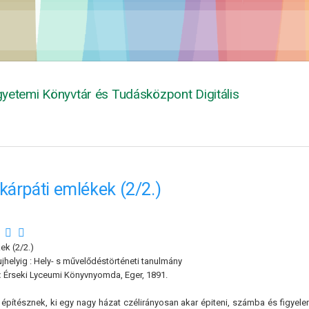
yetemi Könyvtár és Tudásközpont Digitális
kárpáti emlékek (2/2.)
l
ek (2/2.)
jhelyig : Hely- s művelődéstörténeti tanulmány
:
Érseki Lyceumi Könyvnyomda, Eger, 1891.
 építésznek, ki egy nagy házat czélirányosan akar épiteni, számba és figyel