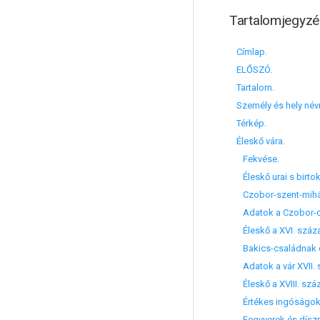
Tartalomjegyzé
Címlap.
ELŐSZÓ.
Tartalom.
Személy és hely név
Térkép.
Éleskő vára.
Fekvése.
Éleskő urai s birtok
Czobor-szent-mihál
Adatok a Czobor-csa
Éleskő a XVI. száz
Bakics-családnak c
Adatok a vár XVII. 
Éleskő a XVIII. szá
Értékes ingóságok
Fegyverek és díszr