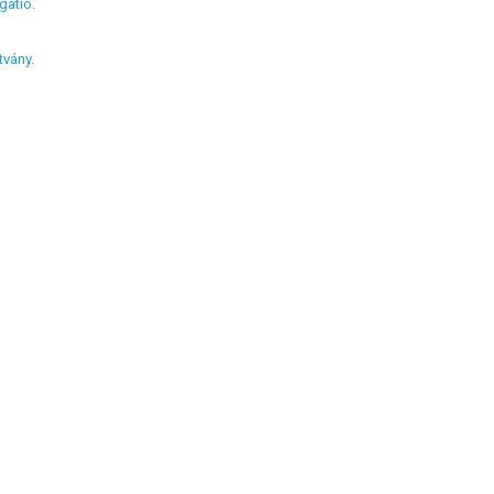
gatió.
vány.