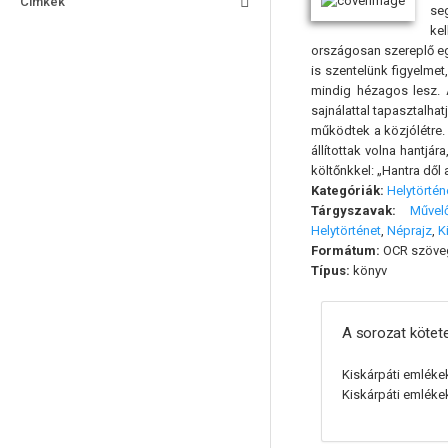
Címkék
seg
ke
országosan szereplő eg
is szentelünk figyelmet
mindig hézagos lesz. À
sajnálattal tapasztalh
működtek a közjólétre.
állítottak volna hantjá
költőnkkel: „Hantra dől 
Kategóriák:
Helytörtén
Tárgyszavak:
Művel
Helytörténet
,
Néprajz
,
K
Formátum:
OCR szöve
Típus:
könyv
A sorozat kötete
Kiskárpáti emlékek
Kiskárpáti emlékek