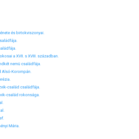
nete és birtokviszonyai.
aládfája.
ládfája.
osai a XVII. s XVIII. században.
ndkét nemü családfája.
d Alsó-Korompán.
rézia.
ik-család családfája.
vik-család rokonsága.
l.
al.
ef.
ényi Mária.