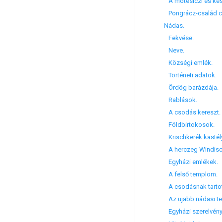
A motesiczi és kes
Pongrácz-család csa
Nádas.
Fekvése.
Neve.
Községi emlék.
Történeti adatok.
Ördög barázdája.
Rablások.
A csodás kereszt.
Földbirtokosok.
Krischkerék kastél
A herczeg Windisch
Egyházi emlékek.
A felső templom.
A csodásnak tartot
Az ujabb nádasi t
Egyházi szerelvény