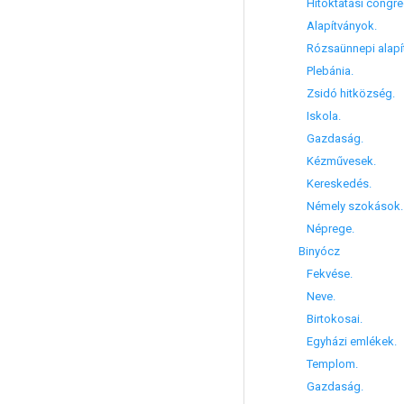
Hitoktatási congre
Alapítványok.
Rózsaünnepi alapít
Plebánia.
Zsidó hitközség.
Iskola.
Gazdaság.
Kézművesek.
Kereskedés.
Némely szokások.
Néprege.
Binyócz
Fekvése.
Neve.
Birtokosai.
Egyházi emlékek.
Templom.
Gazdaság.