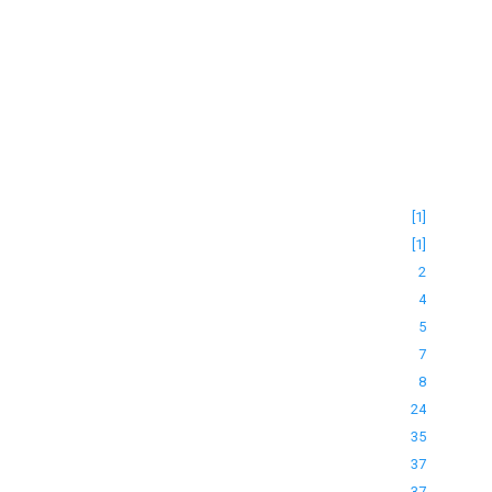
[1]
[1]
2
4
5
7
8
24
35
37
37