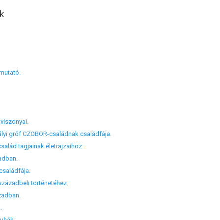
k
mutató.
viszonyai.
yi gróf CZOBOR-családnak családfája.
lád tagjainak életrajzaihoz.
adban.
saládfája.
századbeli történetéhez.
zadban.
.
uhák.