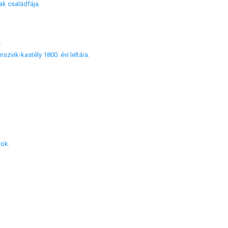
k családfája.
.
zvik-kastély 1800. évi leltára.
ok.