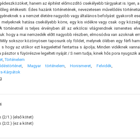
édeszközöket, hanem az építést előmozdító csekélyebb tárgyakat is. Igen, a
llőleg értékesiti. Édes hazánk történetének, nevezetesen művelődés történe
yéneknek s a nemzet életére nagyobb vagy általános befolyást gyakorolt e
, melyeknek hatása csekélyebb körre, egy kis vidékre vagy csak ogy községre 
 történetnél is teljes érvényben áll az erkölcsi világrendnek ismeretes elv
atjuk: hogy a mai nemzedék előtt nagyobb részben, elmosódva van azoknak em
 Mily sokszor közönyösen taposunk oly földet, melynek ölében egy férfi hamv
ra, s hogy az utókor ezt kegyelettel fentartsa s ápolja; Minden vidéknek va
a pásztor s füyörészve legelteti nyáját / S nem tudja, kinek hős pora nyugszik a
et
,
Történelem
ődéstörténet
,
Magyar történelem
,
Honismeret
,
Felvidék
,
is-Kárpátok
g
i
 (2/1.)
(első kötet)
 (2/2.)
(ez a kötet)