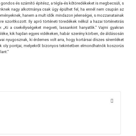
 gondos és számító épitész, a tégla-és kőtöredékeket is megbecsüli, s
tünknek nagy alkotmánya csak úgy épülhet fel, ha ennél nem csupán az
seményeknek, hanem a mult idők mindazon jelenségei, s mozzanatainak
szorítkozott. Ily apró történeti töredékek nélkül a hazai történetirás
e: „Ki a csekélységeket megveti, lassankint hanyatlik.” Vajmi gyakran
léke, kik hajdan egyes vidékeken, habár szerény körben, de áldásosán
ai nyugosznak, ki érdemes volt arra, hogy kortársai díszes síremléket
nnak oly pontjai, melyekről bizonyos tekintetben elmondhatnók koszorús
lant."