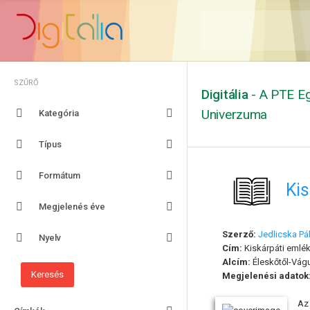
SZŰRŐ
Digitália
- A PTE Eg
Univerzuma
Kategória
Típus
Formátum
Kis
Megjelenés éve
Szerző:
Jedlicska Pá
Nyelv
Cím:
Kiskárpáti emlék
Alcím:
Éleskőtől-Vágu
Megjelenési adatok
Az