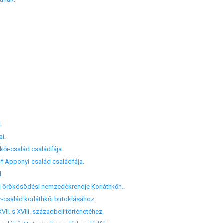
.
i.
ői-család családfája.
 Apponyi-család családfája.
.
örökösödési nemzedékrendje Korláthkőn..
család korláthkői birtoklásához.
I. s XVIII. századbeli történetéhez.