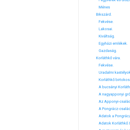
Ménes
Bikszárd.
Fekvése.
Lakosai.
Kiváltság.
Egyházi emlékek.
Gazdaság.
Korláthkő vára.
Fekvése.
Uradalmi kastélyok
Korláthkő birtokosa
A bucsányi Korláthk
A nagyapponyi gróf
Az Apponyi-család
A Pongrácz-család 
Adatok a Pongrácz-
Adatok Korláthkő XVI