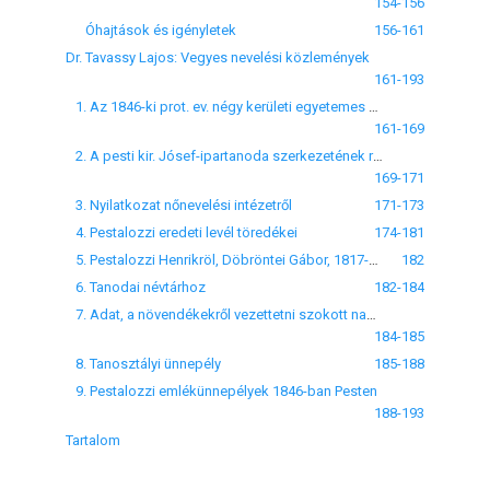
154-156
Óhajtások és igényletek
156-161
Dr. Tavassy Lajos: Vegyes nevelési közlemények
161-193
1. Az 1846-ki prot. ev. négy kerületi egyetemes gyűlésnek az oskolákra vonatkozó jegyzőkönyvei pontjai és határozatai
161-169
2. A pesti kir. Jósef-ipartanoda szerkezetének rövid vázlata
169-171
3. Nyilatkozat nőnevelési intézetről
171-173
4. Pestalozzi eredeti levél töredékei
174-181
5. Pestalozzi Henrikröl, Döbröntei Gábor, 1817-ben
182
6. Tanodai névtárhoz
182-184
7. Adat, a növendékekről vezettetni szokott naplóhoz
184-185
8. Tanosztályi ünnepély
185-188
9. Pestalozzi emlékünnepélyek 1846-ban Pesten
188-193
Tartalom