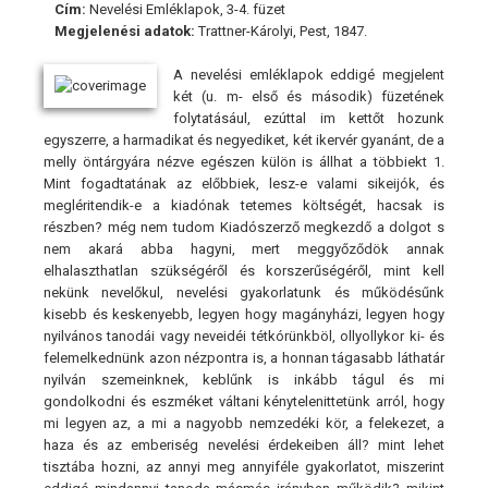
Cím:
Nevelési Emléklapok, 3-4. füzet
Megjelenési adatok:
Trattner-Károlyi, Pest, 1847.
A nevelési emléklapok eddigé megjelent
két (u. m- első és második) füzetének
folytatásául, ezúttal im kettőt hozunk
egyszerre, a harmadikat és negyediket, két ikervér gyanánt, de a
melly öntárgyára nézve egészen külön is állhat a többiekt 1.
Mint fogadtatának az előbbiek, lesz-e valami sikeijók, és
megléritendik-e a kiadónak tetemes költségét, hacsak is
részben? még nem tudom Kiadószerző megkezdő a dolgot s
nem akará abba hagyni, mert meggyőződök annak
elhalaszthatlan szükségéről és korszerűségéről, mint kell
nekünk nevelőkul, nevelési gyakorlatunk és működésűnk
kisebb és keskenyebb, legyen hogy magányházi, legyen hogy
nyilvános tanodái vagy neveidéi tétkórünkböl, ollyollykor ki- és
felemelkednünk azon nézpontra is, a honnan tágasabb láthatár
nyilván szemeinknek, keblűnk is inkább tágul és mi
gondolkodni és eszméket váltani kénytelenittetünk arról, hogy
mi legyen az, a mi a nagyobb nemzedéki kör, a felekezet, a
haza és az emberiség nevelési érdekeiben áll? mint lehet
tisztába hozni, az annyi meg annyiféle gyakorlatot, miszerint