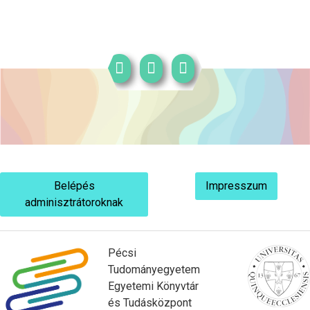
Belépés
Impresszum
adminisztrátoroknak
Pécsi
Tudományegyetem
Egyetemi Könyvtár
és Tudásközpont