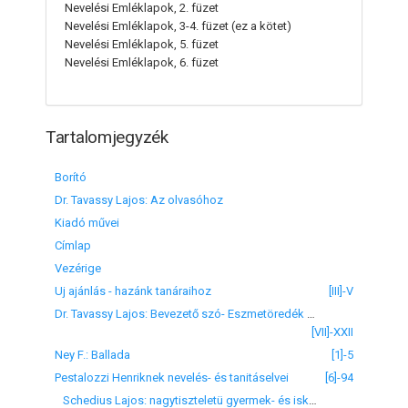
Nevelési Emléklapok, 2. füzet
Nevelési Emléklapok, 3-4. füzet
(ez a kötet)
Nevelési Emléklapok, 5. füzet
Nevelési Emléklapok, 6. füzet
Tartalomjegyzék
Borító
Dr. Tavassy Lajos: Az olvasóhoz
Kiadó művei
Címlap
Vezérige
Uj ajánlás - hazánk tanáraihoz
[III]-V
Dr. Tavassy Lajos: Bevezető szó- Eszmetöredék a népnyomor- és népnevelésről
[VII]-XXII
Ney F.: Ballada
[1]-5
Pestalozzi Henriknek nevelés- és tanitáselvei
[6]-94
Schedius Lajos: nagytiszteletü gyermek- és iskolabarátok!