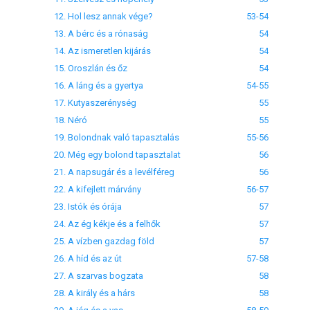
12. Hol lesz annak vége?
53-54
13. A bérc és a rónaság
54
14. Az ismeretlen kijárás
54
15. Oroszlán és őz
54
16. A láng és a gyertya
54-55
17. Kutyaszerénység
55
18. Néró
55
19. Bolondnak való tapasztalás
55-56
20. Még egy bolond tapasztalat
56
21. A napsugár és a levélféreg
56
22. A kifejlett márvány
56-57
23. Istók és órája
57
24. Az ég kékje és a felhők
57
25. A vízben gazdag föld
57
26. A híd és az út
57-58
27. A szarvas bogzata
58
28. A király és a hárs
58