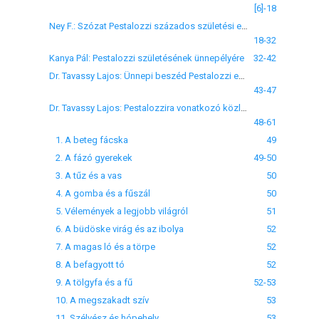
[6]-18
Ney F.: Szózat Pestalozzi százados születési emlékünnepélyére
18-32
Kanya Pál: Pestalozzi születésének ünnepélyére
32-42
Dr. Tavassy Lajos: Ünnepi beszéd Pestalozzi emlékünnepélyén
43-47
Dr. Tavassy Lajos: Pestalozzira vonatkozó közlemények
48-61
1. A beteg fácska
49
2. A fázó gyerekek
49-50
3. A tűz és a vas
50
4. A gomba és a fűszál
50
5. Vélemények a legjobb világról
51
6. A büdöske virág és az ibolya
52
7. A magas ló és a törpe
52
8. A befagyott tó
52
9. A tölgyfa és a fű
52-53
10. A megszakadt szív
53
11. Szélvész és hópehely
53