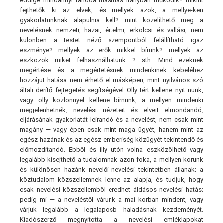
eddigé mindannyi tanoda másmás irányban működik? mikint
fejthetők ki az elvek, és mellyek azok, a mellye-ken
gyakorlatunknak alapulnia kell? mint közelíthető meg a
nevelésnek nemzeti, hazai, értelmi, erkölcsi és vallási, nem
különben a testet néző szempontból felállítható igaz
eszménye? mellyek az erők mikkel bírunk? mellyek az
eszközök miket felhasználhatunk ? sth. Mind ezeknek
megértése és a megértetésnek mindenkinek kebeléhez
hozzájut hatása nem érhető el másképen, mint nyilvános szó
általi derítő fejtegetés segítségével Olly tért kellene nyit nunk,
vagy olly közlönnyel kellene bírnunk, a mellyen mindenki
megjelenhetnék, nevelési nézeteit és elveit elmondandó,
eljárásának gyakorlatát leírandó és a nevelést, nem csak mint
magány — vagy épen csak mint maga ügyét, hanem mint az
egész hazának és az egész emberiség közügyét tekintendő és
előmozdítandó. Ebből és illy utón volna eszközölhető vagy
legalább kisejthető a tudalomnak azon foka, a mellyen korunk
és különösen hazánk nevelői nevelési tekintetben állanak; a
köztudalom közszellemnek lenne az alapja, és tudjuk, hogy
csak nevelési közszellemböl eredhet áldásos nevelési hatás;
pedig mi — a neveléstől várunk a mai korban mindent, vagy
várjuk legalább a legalaposb haladásnak kezdeményét.
Kiadószerző megnyitotta a nevelési emléklapokat