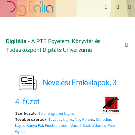
Digitália
- A PTE Egyetemi Könyvtár és
Tudásközpont Digitális Univerzuma
Nevelési Emléklapok, 3-
4. füzet
Szerkesztő:
Teichengräber Lajos
További szerzők:
Tavassy Lajos
;
Ney Ferenc
;
Schedius
Lajos
;
Kanya Pál
;
Fischer Jósef
;
Váradi Szabó János
;
Petz
Gyula