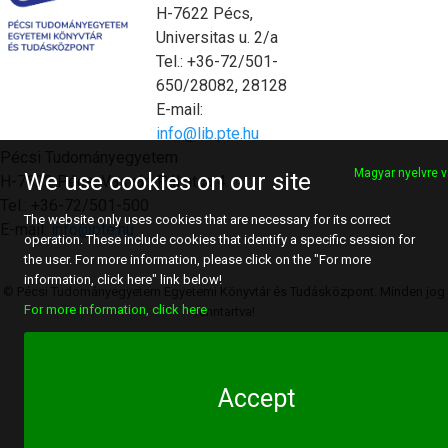
H-7622 Pécs,
Universitas u. 2/a
Tel.: +36-72/501-
650/28082, 28128
E-mail:
info@lib.pte.hu
Pécsi Tudományegyetem
Magyar nyelvre v
We use cookies on our site
H-7622 Pécs, Vasvári Pál utca 4.
Tel.: +36-72/501-500
The website only uses cookies that are necessary for its correct
E-mail:
info@pte.hu
operation. These include cookies that identify a specific session for
the user. For more information, please click on the "For more
information, click here" link below!
© Pécsi Tudományegyetem Egyetemi Könyvtár és Tudásközpont. Minden jog
For more information, click here
fenntartva!
Accept