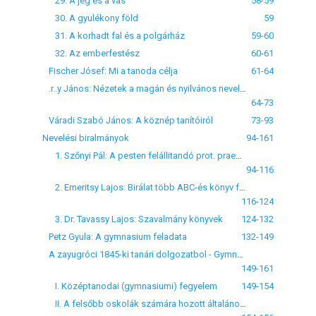
29. A jég és a vas
58-59
30. A gyulékony föld
59
31. A korhadt fal és a polgárház
59-60
32. Az emberfestész
60-61
Fischer Jósef: Mi a tanoda célja
61-64
.r..y János: Nézetek a magán és nyilvános nevelés körül
64-73
Váradi Szabó János: A köznép tanítóiról
73-93
Nevelési biralmányok
94-161
1. Szőnyi Pál: A pesten felállitandó prot. praeparandia terve
94-116
2. Emeritsy Lajos: Birálat több ABC-és könyv felett
116-124
3. Dr. Tavassy Lajos: Szavalmány könyvek
124-132
Petz Gyula: A gymnasium feladata
132-149
A zayugróci 1845-ki tanári dolgozatbol - Gymnasialis és lycealis fegyelmi szabályok és törvények tervezete
149-161
I. Középtanodai (gymnasiumi) fegyelem
149-154
II. A felsőbb oskolák számára hozott általános törvények