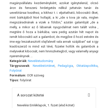
magányvállalatu kezdeményként, azokat igénytelenül, olcsó
áron és fenszerü hirdetgetés nélkül juttatván tanár- és
uevelötársai kezéhez, a kikhez t. i. eljuttatható; kibocsátó őket,
mint bárkájából Noé hollaját, a ki „ide s tova jár vala, miglen
megszáradnának a vizek a földön," azután galambját „de a
melly, a mikor az ő lábainak nyugodalmat nem talált volna ,
megtére ő hoza a bárkába; vara pedig azután hét napot és
ismét kibocsátó azt a galambot, és megjőve ő hozó estvére és
ime egy leszakasztott olajfalevél vala annak szájában" sat s igy
kiadószerző is mind ezt tévé, füzetei hollók és galambok a
melyiveket kibocsát, nem hirviszketegböl, vagy valamelly anyagi
nyereménynek ...
Kategóriák:
Neveléstudomány
Tárgyszavak:
Neveléstörténet
,
Pedagógia
,
Oktatáspolitika
,
Folyóirat
Formátum:
OCR szöveg
Típus:
folyóirat
A sorozat kötetei
Nevelési Emléklapok, 1. füzet
(első kötet)