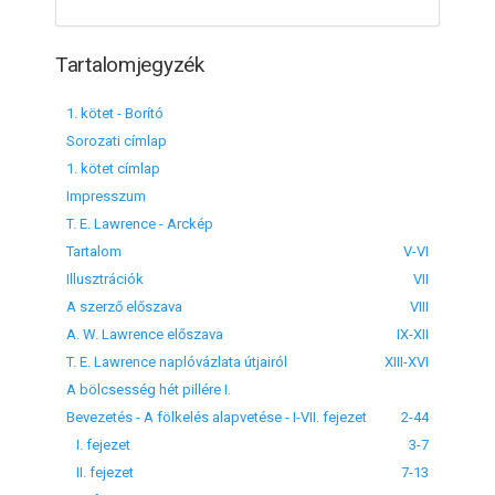
Tartalomjegyzék
1. kötet - Borító
Sorozati címlap
1. kötet címlap
Impresszum
T. E. Lawrence - Arckép
Tartalom
V-VI
Illusztrációk
VII
A szerző előszava
VIII
A. W. Lawrence előszava
IX-XII
T. E. Lawrence naplóvázlata útjairól
XIII-XVI
A bölcsesség hét pillére I.
Bevezetés - A fölkelés alapvetése - I-VII. fejezet
2-44
I. fejezet
3-7
II. fejezet
7-13