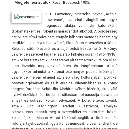
Megjelenési adatok:
Révai, Budapest, 1935.
T. E. Lawrence, ismertebb nevén „Arábiai
Lawrence”, az első világháború egyik
legendás alakja volt, aki katonaként,
diplomataként és íróként is maradandót alkotott. A bölcsesség
hét pillére című műve nem csupán háborús memoár, hanem egy
rendkívül személyes hangvételű, filozofikus elbeszélés a Közel-
Kelet sorsdöntő éveiről és a saját belső küzdelmeiről. A könyv
Lawrence szerepét tárja fel az arab felkelés során (1916–1918),
amikor brit tisztként kulcsszerepet játszott a török uralom elleni
arab lázadás megszervezésében és irányításában. A mű
ugyanakkor túlmutat a katonai események puszta krónikáján:
Lawrence mélyen elmerül az arab világ kultúrájában, politikai
összefüggéseiben és saját erkölcsi dilemmáiban is. A könyv
magyar fordítása Schöpflin Aladár nevéhez fűződik, aki kiváló
nyelvi érzékkel és irodalmi stílusban tolmácsolja Lawrence
árnyalt és sokszor költői nyelvezetét. A kötet értékét tovább
emelik Eric Kennington eredeti illusztrációi, amelyek
plasztikusan jelenítik meg a szereplőket és a korabeli közel-
keleti tájakat. Maurer Alfréd térképei segítik a történelmi és
földrajzi tájékozódást, így a könyv nemcsak olvasmányként, de