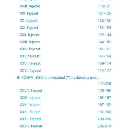
XVIII. fejezet
115-121
XIX. fejezet
121-126
XX. fejezet
126-133
XXI. fejezet
133-139
XXII. fejezet
139-144
XXIII. fejezet
144-152
XXIV. fejezet
152-161
XXV. fejezet
161-168
XXVI. fejezet
169-174
XXVII. fejezet
174-177
III. KÖNYV - Kitérés a vasútnál (Támadások a medinai vonal ellen) XXVIII-XXXVIII. fejezet
177-258
XXVIII. fejezet
178-183
XXIX. fejezet
183-187
XXX. fejezet
187-192
XXXI. fejezet
192-200
XXXII. fejezet
200-206
XXXIII. fejezet
206-219