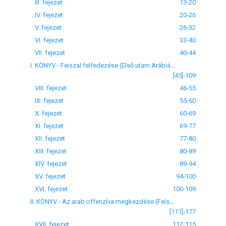
III. fejezet
13-20
IV. fejezet
20-26
V. fejezet
26-32
VI. fejezet
33-40
VII. fejezet
40-44
I. KÖNYV - Feiszal felfedezése (Első utam Arábiába) VIII-XVI. fejezet
[45]-109
VIII. fejezet
46-55
IX. fejezet
55-60
X. fejezet
60-69
XI. fejezet
69-77
XII. fejezet
77-80
XIII. fejezet
80-89
XIV. fejezet
89-94
XV. fejezet
94-100
XVI. fejezet
100-109
II. KÖNYV - Az arab offenzíva megkezdése (Feiszal első előnyomulása észak felé) XVII-XXVII. fejezet
[111]-177
XVII. fejezet
112-115