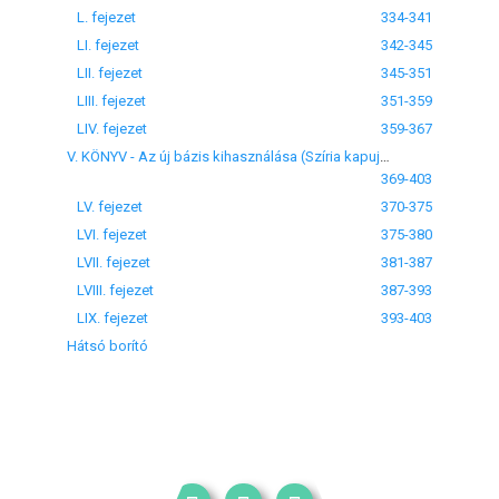
L. fejezet
334-341
LI. fejezet
342-345
LII. fejezet
345-351
LIII. fejezet
351-359
LIV. fejezet
359-367
V. KÖNYV - Az új bázis kihasználása (Szíria kapujában) LV-LIX. fejezet
369-403
LV. fejezet
370-375
LVI. fejezet
375-380
LVII. fejezet
381-387
LVIII. fejezet
387-393
LIX. fejezet
393-403
Hátsó borító