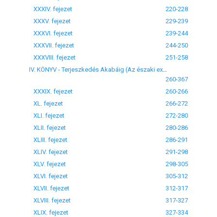
XXXIV. fejezet
220-228
XXXV. fejezet
229-239
XXXVI. fejezet
239-244
XXXVII. fejezet
244-250
XXXVIII. fejezet
251-258
IV. KÖNYV - Terjeszkedés Akabáig (Az északi expedíció) XXXIX-LIV. fejezet
260-367
XXXIX. fejezet
260-266
XL. fejezet
266-272
XLI. fejezet
272-280
XLII. fejezet
280-286
XLIII. fejezet
286-291
XLIV. fejezet
291-298
XLV. fejezet
298-305
XLVI. fejezet
305-312
XLVII. fejezet
312-317
XLVIII. fejezet
317-327
XLIX. fejezet
327-334