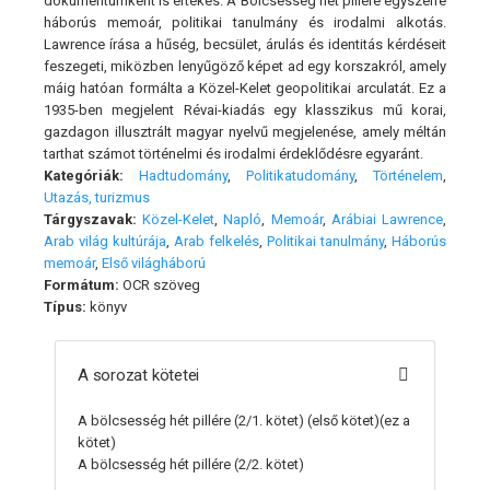
dokumentumként is értékes. A Bölcsesség hét pillére egyszerre
háborús memoár, politikai tanulmány és irodalmi alkotás.
Lawrence írása a hűség, becsület, árulás és identitás kérdéseit
feszegeti, miközben lenyűgöző képet ad egy korszakról, amely
máig hatóan formálta a Közel-Kelet geopolitikai arculatát. Ez a
1935-ben megjelent Révai-kiadás egy klasszikus mű korai,
gazdagon illusztrált magyar nyelvű megjelenése, amely méltán
tarthat számot történelmi és irodalmi érdeklődésre egyaránt.
Kategóriák:
Hadtudomány
,
Politikatudomány
,
Történelem
,
Utazás, turizmus
Tárgyszavak:
Közel-Kelet
,
Napló
,
Memoár
,
Arábiai Lawrence
,
Arab világ kultúrája
,
Arab felkelés
,
Politikai tanulmány
,
Háborús
memoár
,
Első világháború
Formátum:
OCR szöveg
Típus:
könyv
A sorozat kötetei
A bölcsesség hét pillére (2/1. kötet)
(első kötet)(ez a
kötet)
A bölcsesség hét pillére (2/2. kötet)