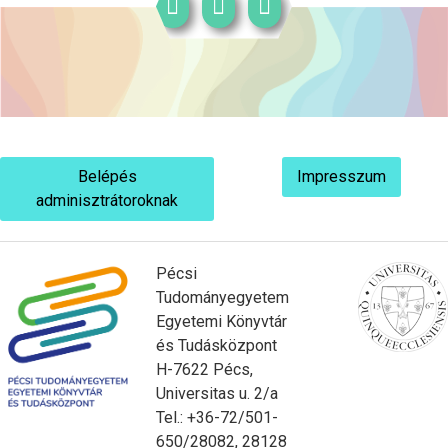
Belépés
Impresszum
adminisztrátoroknak
Pécsi
Tudományegyetem
Egyetemi Könyvtár
és Tudásközpont
H-7622 Pécs,
Universitas u. 2/a
Tel.: +36-72/501-
650/28082, 28128