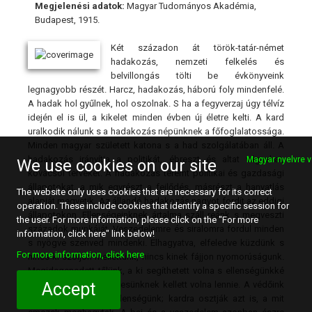
Megjelenési adatok:
Magyar Tudományos Akadémia,
Budapest, 1915.
Két századon át török-tatár-német
hadakozás, nemzeti felkelés és
belvillongás tölti be évkönyveink
legnagyobb részét. Harcz, hadakozás, háború foly mindenfelé.
A hadak hol gyűlnek, hol oszolnak. S ha a fegyverzaj úgy télvíz
idején el is ül, a kikelet minden évben új életre kelti. A kard
uralkodik nálunk s a hadakozás népünknek a főfoglalatossága.
Minden magyar született katona s a had szolgálatában áll. A
hadakozás irányítja a politikát, ébreszt és altat vágyakat,
Magyar nyelvre v
We use cookies on our site
kovácsol terveket. A hadakozás teremt politikai és gazdasági
állapotokat, a mik egyrészt a fejlődés, másrészt a hanyatlás
The website only uses cookies that are necessary for its correct
alapját megvetik. Az állandó hadakozás nagyot fordít az eddigi
operation. These include cookies that identify a specific session for
állapotokon. Ellenségeinknek ártalma száll reánk s megveszti
the user. For more information, please click on the "For more
századok munkáját. Veszedelemre és siralomra fordul minden
information, click here" link below!
s nyögve szenved mindenki. Elhagyatva, elfeledve küzdünk s
For more information, click here
nincs ki szóljon mellettünk, nincs kinek fájjon nyomorúságunk.
Megidegenedett tőlünk, a ki segíthetett volna s ellenségünkké
lön, a kinek szövetségesünknek kellett volna lennie. A védőink
Accept
is olyanok, mint az ellenségünk; kardra osztják azt is, a mit