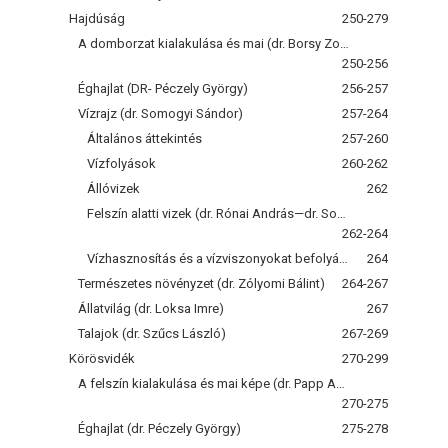
Hajdúság
250-279
A domborzat kialakulása és mai (dr. Borsy Zoltán)
250-256
Éghajlat (DR- Péczely György)
256-257
Vízrajz (dr. Somogyi Sándor)
257-264
Általános áttekintés
257-260
Vízfolyások
260-262
Állóvizek
262
Felszín alatti vizek (dr. Rónai András—dr. Somogyi Sándor)
262-264
Vízhasznosítás és a vízviszonyokat befolyásoló társadalmi beavatkozások
264
Természetes növényzet (dr. Zólyomi Bálint)
264-267
Állatvilág (dr. Loksa Imre)
267
Talajok (dr. Szűcs László)
267-269
Körösvidék
270-299
A felszín kialakulása és mai képe (dr. Papp Antal)
270-275
Éghajlat (dr. Péczely György)
275-278