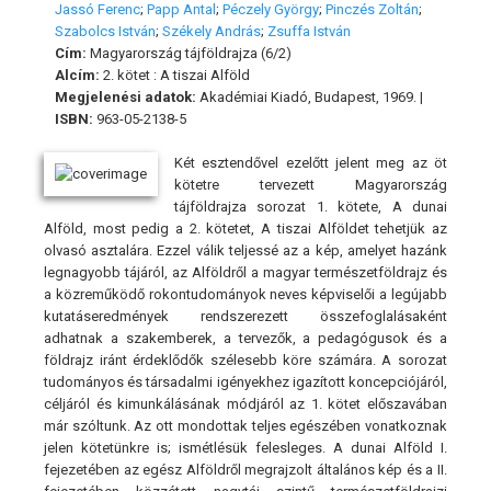
Jassó Ferenc
;
Papp Antal
;
Péczely György
;
Pinczés Zoltán
;
Szabolcs István
;
Székely András
;
Zsuffa István
Cím:
Magyarország tájföldrajza (6/2)
Alcím:
2. kötet : A tiszai Alföld
Megjelenési adatok:
Akadémiai Kiadó, Budapest, 1969. |
ISBN:
963-05-2138-5
Két esztendővel ezelőtt jelent meg az öt
kötetre tervezett Magyarország
tájföldrajza sorozat 1. kötete, A dunai
Alföld, most pedig a 2. kötetet, A tiszai Alföldet tehetjük az
olvasó asztalára. Ezzel válik teljessé az a kép, amelyet hazánk
legnagyobb tájáról, az Alföldről a magyar természetföldrajz és
a közreműködő rokontudományok neves képviselői a legújabb
kutatáseredmények rendszerezett összefoglalásaként
adhatnak a szakemberek, a tervezők, a pedagógusok és a
földrajz iránt érdeklődők szélesebb köre számára. A sorozat
tudományos és társadalmi igényekhez igazított koncepciójáról,
céljáról és kimunkálásának módjáról az 1. kötet előszavában
már szóltunk. Az ott mondottak teljes egészében vonatkoznak
jelen kötetünkre is; ismétlésük felesleges. A dunai Alföld I.
fejezetében az egész Alföldről megrajzolt általános kép és a II.