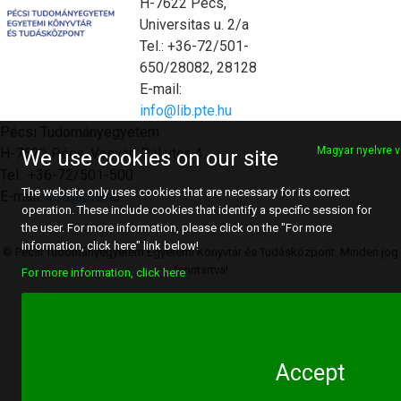
H-7622 Pécs,
Universitas u. 2/a
Tel.: +36-72/501-
650/28082, 28128
E-mail:
info@lib.pte.hu
Pécsi Tudományegyetem
Magyar nyelvre v
H-7622 Pécs, Vasvári Pál utca 4.
We use cookies on our site
Tel.: +36-72/501-500
The website only uses cookies that are necessary for its correct
E-mail:
info@pte.hu
operation. These include cookies that identify a specific session for
the user. For more information, please click on the "For more
information, click here" link below!
© Pécsi Tudományegyetem Egyetemi Könyvtár és Tudásközpont. Minden jog
fenntartva!
For more information, click here
Accept