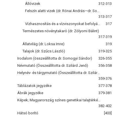
Állóvizek
312-313
Felszín alatti vizek (dr. Rónai András—dr. Somogyi Sándor)
313-317
Vízhasznosítás és a vízviszonyokat befolyásoló társadalmi beavatkozások
317
Természetes növénytakaró (dr. Zólyomi Bálint)
317-319
Állatvilág (dr. Loksa Imre)
319
Talajok (dr. Szűcs László)
319-325
Irodalom (összeállította dr. Somogyi Sándor)
326-355
Névmutató (Összeállította dr. Szilárd Jenő)
356-358
Helynév- és tárgymutató (Összeállította dr. Szilárd Jenő)
359-376
Táblázatok jegyzéke
377-378
Ábrák jegyzéke
379-381
Képek; Magyarország színes genetikai talajtérképe
382-402
Hátsó borító
[403]