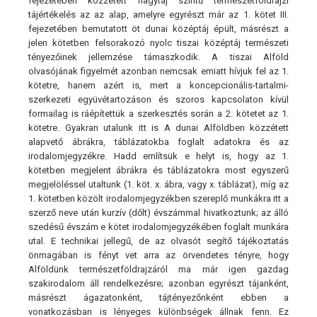
fejezetében közzétett nagytáj szintű természetföldrajzi
tájértékelés az az alap, amelyre egyrészt már az 1. kötet III.
fejezetében bemutatott öt dunai középtáj épült, másrészt a
jelen kötetben felsorakozó nyolc tiszai középtáj természeti
tényezőinek jellemzése támaszkodik. A tiszai Alföld
olvasójának figyelmét azonban nemcsak emiatt hívjuk fel az 1.
kötetre, hanem azért is, mert a koncepcionális-tartalmi-
szerkezeti együvétartozáson és szoros kapcsolaton kívül
formailag is ráépítettük a szerkesztés során a 2. kötetet az 1.
kötetre. Gyakran utalunk itt is A dunai Alföldben közzétett
alapvető ábrákra, táblázatokba foglalt adatokra és az
irodalomjegyzékre. Hadd említsük e helyt is, hogy az 1.
kötetben megjelent ábrákra és táblázatokra most egyszerű
megjelöléssel utaltunk (1. köt. x. ábra, vagy x. táblázat), míg az
1. kötetben közölt irodalomjegyzékben szereplő munkákra itt a
szerző neve után kurzív (dőlt) évszámmal hivatkoztunk; az álló
szedésű évszám e kötet irodalomjegyzékében foglalt munkára
utal. E technikai jellegű, de az olvasót segítő tájékoztatás
önmagában is fényt vet arra az örvendetes tényre, hogy
Alföldünk természetföldrajzáról ma már igen gazdag
szakirodalom áll rendelkezésre; azonban egyrészt tájanként,
másrészt ágazatonként, tájtényezőnként ebben a
vonatkozásban is lényeges különbségek állnak fenn. Ez