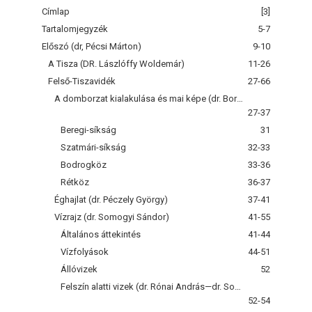
Címlap
[3]
Tartalomjegyzék
5-7
Előszó (dr, Pécsi Márton)
9-10
A Tisza (DR. Lászlóffy Woldemár)
11-26
Felső-Tiszavidék
27-66
A domborzat kialakulása és mai képe (dr. Borsy Zoltán)
27-37
Beregi-síkság
31
Szatmári-síkság
32-33
Bodrogköz
33-36
Rétköz
36-37
Éghajlat (dr. Péczely György)
37-41
Vízrajz (dr. Somogyi Sándor)
41-55
Általános áttekintés
41-44
Vízfolyások
44-51
Állóvizek
52
Felszín alatti vizek (dr. Rónai András—dr. Somogyi Sándor)
52-54