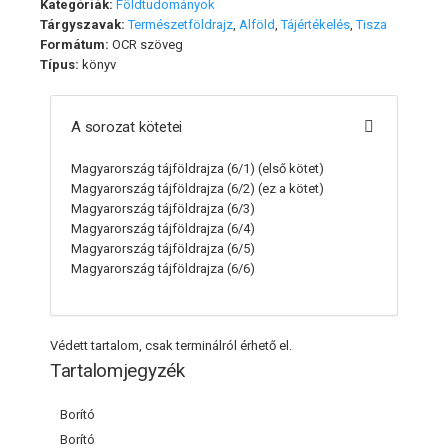
Kategóriák:
Földtudományok
Tárgyszavak:
Természetföldrajz
,
Alföld
,
Tájértékelés
,
Tisza
Formátum:
OCR szöveg
Típus:
könyv
A sorozat kötetei
Magyarország tájföldrajza (6/1)
(első kötet)
Magyarország tájföldrajza (6/2)
(ez a kötet)
Magyarország tájföldrajza (6/3)
Magyarország tájföldrajza (6/4)
Magyarország tájföldrajza (6/5)
Magyarország tájföldrajza (6/6)
Védett tartalom, csak terminálról érhető el.
Tartalomjegyzék
Borító
Borító