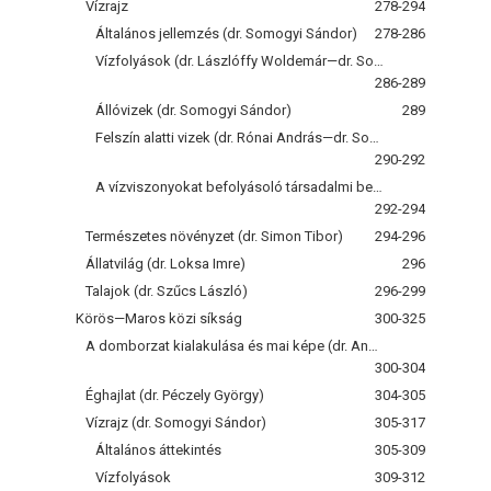
Vízrajz
278-294
Általános jellemzés (dr. Somogyi Sándor)
278-286
Vízfolyások (dr. Lászlóffy Woldemár—dr. Somogyi Sándor)
286-289
Állóvizek (dr. Somogyi Sándor)
289
Felszín alatti vizek (dr. Rónai András—dr. Somogyi Sándor)
290-292
A vízviszonyokat befolyásoló társadalmi beavatkozások (dr. Somogyi Sándor)
292-294
Természetes növényzet (dr. Simon Tibor)
294-296
Állatvilág (dr. Loksa Imre)
296
Talajok (dr. Szűcs László)
296-299
Körös—Maros közi síkság
300-325
A domborzat kialakulása és mai képe (dr. Andó Mihály)
300-304
Éghajlat (dr. Péczely György)
304-305
Vízrajz (dr. Somogyi Sándor)
305-317
Általános áttekintés
305-309
Vízfolyások
309-312