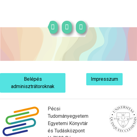
Belépés
Impresszum
adminisztrátoroknak
Pécsi
Tudományegyetem
Egyetemi Könyvtár
és Tudásközpont