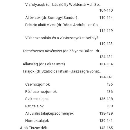
Vízfolyások (dr. Lászlóffy Woldemár—dr. Somogyi Sándor)
104-110
Állóvizek (dr. Somogyi Sándor)
110-114
Felszín alatti vizek (dr. Rónai András—dr. Somogyi Sándor)
114-119
Vízhasznosítás és a vízviszonyokat befolyásoló társadalmi beavatkozások (dr. Somogyi Sándor)
119-123
Természetes növényzet (dr. Zólyomi Bálint—dr. Simon Tibor)
124-131
Állatvilág (dr. Loksa Imre)
131-134
Talajok (dr. Szabolcs István—Jászságra vonatkozóan közrem. dr. Jassó Ferenc)
134-141
Csernozjomok
136
Réti csernozjomok
136
Szikes talajok
136-138
Réti talajok
138
Alluviális talajképződmények
138-139
Homoktalajok
139-141
Alsó-Tiszavidék
142-165