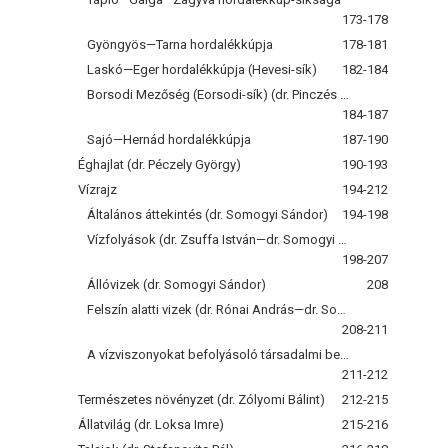
173-178
Gyöngyös—Tarna hordalékkúpja
178-181
Laskó—Eger hordalékkúpja (Hevesi-sík)
182-184
Borsodi Mezőség (Eorsodi-sík) (dr. Pinczés Zoltán)
184-187
Sajó—Hernád hordalékkúpja
187-190
Éghajlat (dr. Péczely György)
190-193
Vízrajz
194-212
Általános áttekintés (dr. Somogyi Sándor)
194-198
Vízfolyások (dr. Zsuffa István—dr. Somogyi Sándor)
198-207
Állóvizek (dr. Somogyi Sándor)
208
Felszín alatti vizek (dr. Rónai András—dr. Somogyi Sándor)
208-211
A vízviszonyokat befolyásoló társadalmi beavatkozások (dr. Somogyi Sándor)
211-212
Természetes növényzet (dr. Zólyomi Bálint)
212-215
Állatvilág (dr. Loksa Imre)
215-216