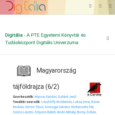
Digitália
- A PTE Egyetemi Könyvtár és
Tudásközpont Digitális Univerzuma
Magyarország
tájföldrajza (6/2)
Szerkesztők:
Marosi Sándor
;
Szilárd Jenő
További szerzők:
Lászlóffy Woldemár
;
Loksa Imre
;
Rónai
András
;
Simon Tibor
;
Somogyi Sándor
;
Stefanovits Pál
;
Szűcs László
;
Zólyomi Bálint
;
Andó Mihály
;
Borsy Zoltán
;