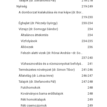
Talajok (dr. Stefanovits Pál)
216-218
Nyírség
219-249
A domborzat kialakulása és mai képe (dr. Borsy Zoltán)
219-230
Éghajlat (dr. Péczely György)
230-234
Vízrajz (dr. Somogyi Sándor)
234
Általános áttekintés
234
Vízfolyások
234-235
Állóvizek
236
Felszín alatti vizek (dr. Rónai András—dr. Somogyi Sándor)
237-240
Vízhasznosítás és a vízviszonyokat befolyásoló társadalmi beavatkozások
241
Természetes növényzet (dr. Simon Tibor)
241-246
Állatvilág (dr. Loksa Imre)
246-247
Talajok (dr. Stefanovits Pál)
247-248
Futóhomokok
248
Kovárványos barna erdőtalajok
248
Réti homoktalajok
249
Réti csernozjomok
249