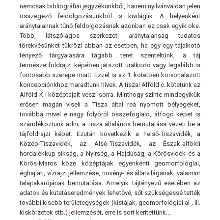
nemcsak bibliográfiai jegyzékünkből, hanem nyilvánvalóan jelen
összegező feldolgozásunkból is kiviláglik. A helyenként
aránytalannak tűnő feldolgozásnak azonban ez csak egyik oka.
Több, látszólagos szerkezeti aránytalanság tudatos
törekvésünket tükrözi abban az esetben, ha egy-egy tájalkotó
tényező tárgyalására tágabb teret szenteltünk, a táj
természetföldrajzi képében játszott uralkodó vagy legalább is
fontosabb szerepe miatt. Ezzel is az 1. kötetben körvonalazott
koncepciónkhoz maradtunk hívek. A tiszai Alföld c. kötetünk az
Alföld K-i középtájait veszi sorra. Minthogy szinte mindegyikük
erősen magán viseli a Tisza által reá nyomott bélyegeket,
továbbá mivel e nagy folyóról összefoglaló, átfogó képet is
szándékoztunk adni, a Tisza általános bemutatása vezeti be a
tájföldrajzi képet. Ezután következik a Felső-Tiszavidék, a
Közép-Tiszavidék, az Alsó-Tiszavidék, az Észak-alföldi
hordalékkúp-síkság, a Nyírség, a Hajdúság, a Körösvidék és a
Körös-Maros köze középtájak egyenkénti geomorfológiai,
éghajlati, vízrajzi jellemzése, növény- és állatvilágának, valamint
talajtakarójának bemutatása. Amelyik tájtényező esetében az
adatok és kutatáseredmények lehetővé, sőt szükségessé tették
további kisebb területegységek (kistájak, geomorfológiai al-, ill.
kiskörzetek stb.) jellemzését, erre is sort kerítettünk...