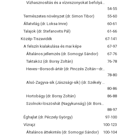
Vízhasznosítás és a vízviszonyokat befolyásoló társadalmi beavatkozások
54-55
Természetes növényzet (dr. Simon Tibor)
55-60
Állatvilág (dr. Loksa Imre)
60-61
Talajok (dr. Stefanovits Pál)
61-66
Közép-Tiszavidék
67-141
A felszín kialakulása és mai képe
67-97
Általános jellemzés (dr. Somogyi Sándor)
67-76
Taktaköz (dr. Borsy Zoltán)
76-78
Heves—Borsodi-ártér (dr. Pinczés Zoltán—dr. Székely András)
78-80
Alsó-Zagyva-sík (Jászsági-sík) (dr. Székely András)
80-86
Hortobágy (dr. Borsy Zoltán)
86-88
Szolnoki-löszöshát (Nagykunság) (dr. Borsy Zoltán)
88-97
Éghajlat (dr. Péczely György)
97-100
Vízrajz
100-123
Általános áttekintés (dr. Somogyi Sándor)
100-104