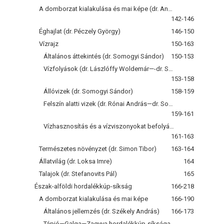
A domborzat kialakulása és mai képe (dr. Andó Mihály)
142-146
Éghajlat (dr. Péczely György)
146-150
Vízrajz
150-163
Általános áttekintés (dr. Somogyi Sándor)
150-153
Vízfolyások (dr. Lászlóffy Woldemár—-dr. Somogyi Sándor)
153-158
Állóvizek (dr. Somogyi Sándor)
158-159
Felszín alatti vizek (dr. Rónai András—dr. Somogyi Sándor)
159-161
Vízhasznosítás és a vízviszonyokat befolyásoló társadalmi beavatkozások (dr. Somogyi Sándor)
161-163
Természetes növényzet (dr. Simon Tibor)
163-164
Állatvilág (dr. Loksa Imre)
164
Talajok (dr. Stefanovits Pál)
165
Észak-alföldi hordalékkúp-síkság
166-218
A domborzat kialakulása és mai képe
166-190
Általános jellemzés (dr. Székely András)
166-173
Tápió—Galga—Zagyva hordalékkúp-síksága