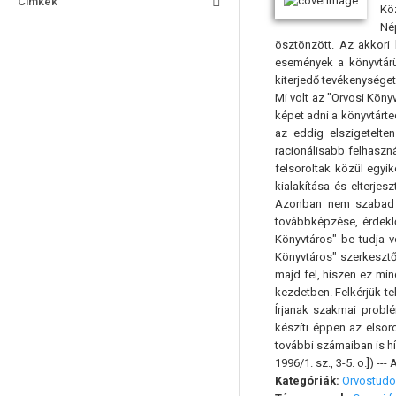
Címkék
Kö
Né
ösztönzött. Az akkori 
események a könyvtárü
kiterjedő tevékenységet 
Mi volt az "Orvosi Köny
képet adni a könyvtárte
az eddig elszigetelte
racionálisabb felhaszná
felsoroltak közül egyi
kialakítása és elterje
Azonban nem szabad e
továbbképzése, érdekl
Könyvtáros" be tudja 
Könyvtáros" szerkesztő
majd fel, hiszen ez mi
kezdetben. Felkérjük te
Írjanak szakmai probl
készíti éppen az elsor
további számaiban is hí
1996/1. sz., 3-5. o.]) 
Kategóriák:
Orvostud