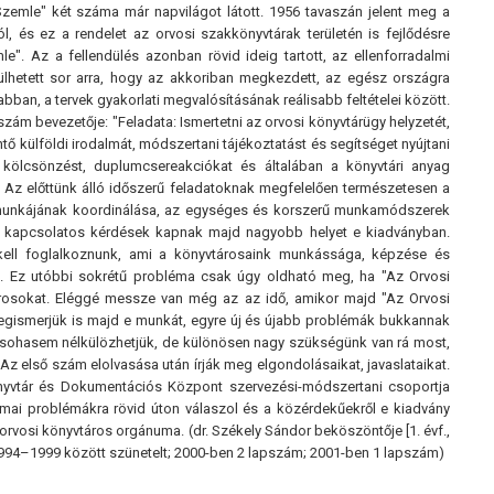
zemle" két száma már napvilágot látott. 1956 tavaszán jelent meg a
 és ez a rendelet az orvosi szakkönyvtárak területén is fejlődésre
e". Az a fellendülés azonban rövid ideig tartott, az ellenforradalmi
ülhetett sor arra, hogy az akkoriban megkezdett, az egész országra
tabban, a tervek gyakorlati megvalósításának reálisabb feltételei között.
zám bevezetője: "Feladata: Ismertetni az orvosi könyvtárügy helyzetét,
ő külföldi irodalmát, módszertani tájékoztatást és segítséget nyújtani
 kölcsönzést, duplumcsereakciókat és általában a könyvtári anyag
uk. Az előttünk álló időszerű feladatoknak megfelelően természetesen a
zat munkájának koordinálása, az egységes és korszerű munkamódszerek
val kapcsolatos kérdések kapnak majd nagyobb helyet e kiadványban.
ell foglalkoznunk, ami a könyvtárosaink munkássága, képzése és
. Ez utóbbi sokrétű probléma csak úgy oldható meg, ha "Az Orvosi
rosokat. Eléggé messze van még az az idő, amikor majd "Az Orvosi
megismerjük is majd e munkát, egyre új és újabb problémák bukkannak
 sohasem nélkülözhetjük, de különösen nagy szükségünk van rá most,
z első szám elolvasása után írják meg elgondolásaikat, javaslataikat.
önyvtár és Dokumentációs Központ szervezési-módszertani csoportja
kmai problémákra rövid úton válaszol és a közérdekűekről e kiadvány
orvosi könyvtáros orgánuma. (dr. Székely Sándor beköszöntője [1. évf.,
; 1994–1999 között szünetelt; 2000-ben 2 lapszám; 2001-ben 1 lapszám)