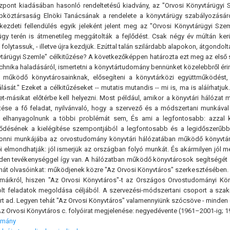
zpont kiadásában hasonló rendeltetésű kiadvány, az "Orvosi Könyvtárügyi S
pköztársaság Elnöki Tanácsának a rendelete a könyvtárügy szabályozásáról,
kezdeti fellendülés egyik jeleként jelent meg az "Orvosi Könyvtárügyi Szeml
gy terén is átmenetileg meggátolták a fejlődést. Csak négy év múltán ker
folytassuk, - illetve újra kezdjük. Ezúttal talán szilárdabb alapokon, átgondol
vtárügyi Szemle" célkitűzése? A következőképpen határozta ezt meg az első s
chnika haladásáról, ismertetni a könyvtártudomány bennünket közelebbről érint
n működő könyvtárosainknak, elősegíteni a könyvtárközi együttműködést,
lását." Ezeket a célkitűzéseket -- mutatis mutandis -- mi is, ma is aláírhatj
ket-másikat előtérbe kell helyezni. Most például, amikor a könyvtári háló
sztése a fő feladat, nyilvánvaló, hogy a szervező és a módszertani munká
lhanyagolnunk a többi problémát sem, És ami a legfontosabb: azzal k
ődésének a kielégítése szempontjából a legfontosabb és a legidőszerűbb
vonni munkájába az orvostudomány könyvtári hálózatában működő könyvtá
i elmondhatják: jól ismerjük az országban folyó munkát. És akármilyen jól 
nden tevékenységgel így van. A hálózatban működő könyvtárosok segítségét
hát olvasóinkat: működjenek közre "Az Orvosi Könyvtáros" szerkesztésében. A
émáikról, hiszen "Az Orvosi Könyvtáros"-t az Országos Orvostudományi K
olt feladatok megoldása céljából. A szervezési-módszertani csoport a sza
rt ad. Legyen tehát "Az Orvosi Könyvtáros" valamennyiünk szócsöve - minden 
--- Az Orvosi Könyvtáros c. folyóirat megjelenése: negyedévente (1961–2001-ig
omány