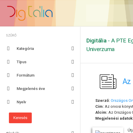
SZŰRŐ
Digitália
- A PTE Eg
Univerzuma
Kategória
Típus
Formátum
Az 
Megjelenés éve
Szerző:
Országos Or
Nyelv
Cím:
Az orvosi könyv
Alcím:
Az Országos O
Megjelenési adatok
Út