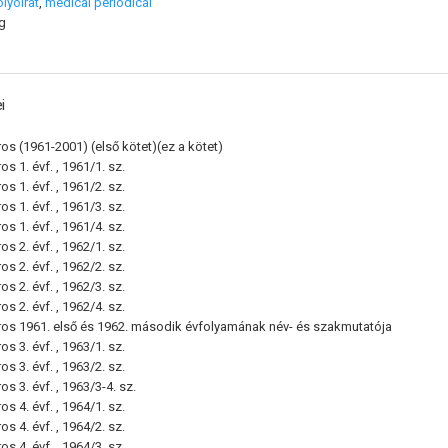
olyóirat
,
medical periodical
g
i
ros (1961-2001)
(első kötet)(ez a kötet)
s 1. évf. , 1961/1. sz.
s 1. évf. , 1961/2. sz.
s 1. évf. , 1961/3. sz.
s 1. évf. , 1961/4. sz.
s 2. évf. , 1962/1. sz.
s 2. évf. , 1962/2. sz.
s 2. évf. , 1962/3. sz.
s 2. évf. , 1962/4. sz.
ros 1961. első és 1962. második évfolyamának név- és szakmutatója
s 3. évf. , 1963/1. sz.
s 3. évf. , 1963/2. sz.
s 3. évf. , 1963/3-4. sz.
s 4. évf. , 1964/1. sz.
s 4. évf. , 1964/2. sz.
s 4. évf. , 1964/3. sz.