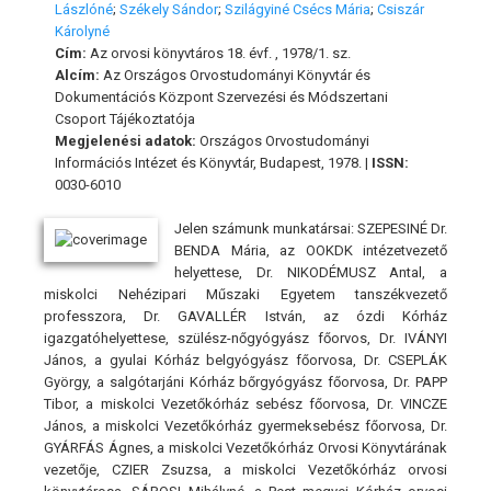
Lászlóné
;
Székely Sándor
;
Szilágyiné Csécs Mária
;
Csiszár
Károlyné
Cím:
Az orvosi könyvtáros 18. évf. , 1978/1. sz.
Alcím:
Az Országos Orvostudományi Könyvtár és
Dokumentációs Központ Szervezési és Módszertani
Csoport Tájékoztatója
Megjelenési adatok:
Országos Orvostudományi
Információs Intézet és Könyvtár, Budapest, 1978. |
ISSN:
0030-6010
Jelen számunk munkatársai: SZEPESINÉ Dr.
BENDA Mária, az OOKDK intézetvezető
helyettese, Dr. NIKODÉMUSZ Antal, a
miskolci Nehézipari Műszaki Egyetem tanszékvezető
professzora, Dr. GAVALLÉR István, az ózdi Kórház
igazgatóhelyettese, szülész-nőgyógyász főorvos, Dr. IVÁNYI
János, a gyulai Kórház belgyógyász főorvosa, Dr. CSEPLÁK
György, a salgótarjáni Kórház bőrgyógyász főorvosa, Dr. PAPP
Tibor, a miskolci Vezetőkórház sebész főorvosa, Dr. VINCZE
János, a miskolci Vezetőkórház gyermeksebész főorvosa, Dr.
GYÁRFÁS Ágnes, a miskolci Vezetőkórház Orvosi Könyvtárának
vezetője, CZIER Zsuzsa, a miskolci Vezetőkórház orvosi