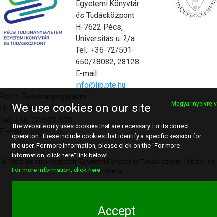
Egyetemi Könyvtár
és Tudásközpont
H-7622 Pécs,
Universitas u. 2/a
Tel.: +36-72/501-
650/28082, 28128
E-mail:
info@lib.pte.hu
Pécsi Tudományegyetem
Magyar nyelvre v
We use cookies on our site
H-7622 Pécs, Vasvári Pál utca 4.
Tel.: +36-72/501-500
The website only uses cookies that are necessary for its correct
E-mail:
info@pte.hu
operation. These include cookies that identify a specific session for
the user. For more information, please click on the "For more
information, click here" link below!
© Pécsi Tudományegyetem Egyetemi Könyvtár és Tudásközpont. Minden jog
For more information, click here
fenntartva!
Accept