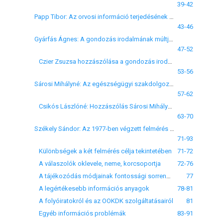
39-42
Papp Tibor: Az orvosi információ terjedésének növekvő ás csökkenő szakaszai
43-46
Gyárfás Ágnes: A gondozás irodalmának múltja Magyarországon
47-52
Czier Zsuzsa hozzászólása a gondozás irodalmának múltja Magyarországon című előadáshoz
53-56
Sárosi Mihályné: Az egészségügyi szakdolgozóképzés könyvtári vonatkozásai
57-62
Csikós Lászlóné: Hozzászólás Sárosi Mihályné: Az egészségügyi szakdolgozóképzés könyvtári vonatkozásai c. előadásához
63-70
Székely Sándor: Az 1977-ben végzett felmérés az orvostudományi információt felhasználók információs igényeiről
71-93
Különbségek a két felmérés célja tekintetében
71-72
A válaszolók oklevele, neme, korcsoportja
72-76
A tájékozódás módjainak fontossági sorrendje
77
A legértékesebb információs anyagok
78-81
A folyóiratokról és az OOKDK szolgáltatásairól
81
Egyéb információs problémák
83-91