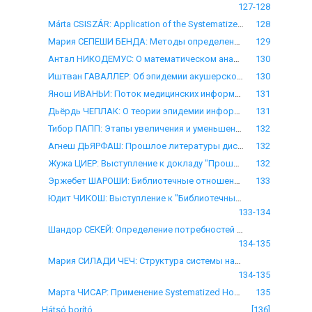
127-128
Márta CSISZÁR: Application of the Systematized Nomenclature of Pathology at a Department of Pathology
128
Мария СЕПЕШИ БЕНДА: Методы определения распространения мыслей
129
Антал НИКОДЕМУС: О математическом анализе распространения информаций
130
Иштван ГАВАЛЛЕР: Об эпидемии акушерско-гинекологических сообщений
130
Янош ИВАНЬИ: Поток медицинских информаций
131
Дьёрдь ЧЕПЛАК: О теории эпидемии информаций
131
Тибор ПАПП: Этапы увеличения и уменьшения распространения медицинской информации
132
Агнеш ДЬЯРФАШ: Прошлое литературы диспансеризации в Венгрии
132
Жужа ЦИEР: Выступление к докладу "Прошлое литературы диспансеризации в Венгрии"
132
Эржебет ШАРОШИ: Библиотечные отношения подготовки средних медицинских кадров
133
Юдит ЧИКОШ: Выступление к "Библиотечные отношения подготовки средних медицинских кадров
133-134
Шандор СЕКЕЙ: Определение потребностей в информации пользующих медицинскими информациями, проведенное в 1977 году
134-135
Мария СИЛАДИ ЧЕЧ: Структура системы научно-технической информации Советского Союза и направление развития
134-135
Марта ЧИСАР: Применение Systematized Homenolature of Pathology в качестве тезауруса для систематизации материала Патологического Отделения
135
Hátsó borító
[136]