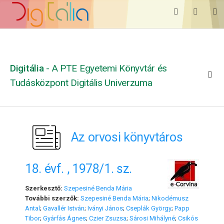
Digitália
- A PTE Egyetemi Könyvtár és
Tudásközpont Digitális Univerzuma
Az orvosi könyvtáros
18. évf. , 1978/1. sz.
Szerkesztő:
Szepesiné Benda Mária
További szerzők:
Szepesiné Benda Mária
;
Nikodémusz
Antal
;
Gavallér István
;
Iványi János
;
Cseplák György
;
Papp
Tibor
;
Gyárfás Ágnes
;
Czier Zsuzsa
;
Sárosi Mihályné
;
Csikós