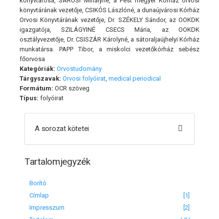
könyvtárosa, SÁROSI Mihályné, a Pest megyei Kórház orvosi
könyvtárának vezetője, CSIKÓS Lászlóné, a dunaújvárosi Kórház
Orvosi Könyvtárának vezetője, Dr. SZÉKELY Sándor, az OOKDK
igazgatója, SZILÁGYINÉ CSECS Mária, az OOKDK
osztályvezetője, Dr. CSISZÁR Károlyné, a sátoraljaújhelyi Kórház
munkatársa. PAPP Tibor, a miskolci vezetőkórház sebész
főorvosa
Kategóriák:
Orvostudomány
Tárgyszavak:
Orvosi folyóirat
,
medical periodical
Formátum:
OCR szöveg
Típus:
folyóirat
A sorozat kötetei
Tartalomjegyzék
Borító
Címlap
[1]
Impresszum
[2]