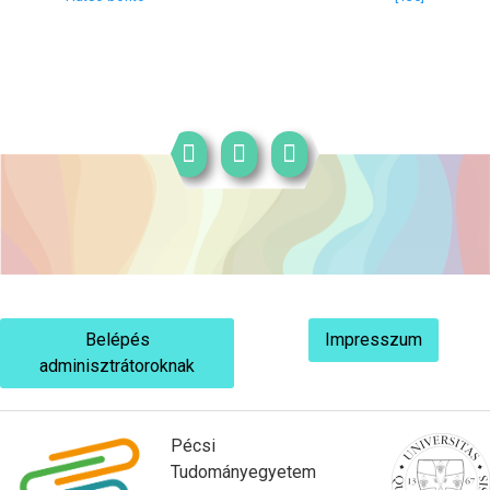
Belépés
Impresszum
adminisztrátoroknak
Pécsi
Tudományegyetem