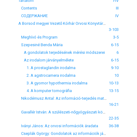
Tartalom
I-IV
Contents
III
СОДЕРЖАНИЕ
IV
A Borsod megyei Vezető Kórhár Orvosi Könyvtára és az Országos Orvostudományi Könyvtár és Dokumentációs központ 6. Tájértekezlete
3-103
Meghívó és Program
3-5
Szepesiné Benda Mária
6-15
A gondolatok terjedésének mérési módszerei
6
Az irodalom járványelmélete
6-15
1. A prostaglandin irodalma
9-10
2. A agstrocamera irodalma
10
3. A gyomor hypothermia irodalma
10-13
4. A komputer tomográfia
13-15
Nikodémusz Antal: Az információ-terjedés matematikai analíziséről
16-21
Gavallér István: A szülészeti-nőgyógyászati közlemények "járványáról"
22-35
Iványi János: Az orvosi információk áradata
36-38
Cseplák György: Gondolatok az információk járványelméletéről