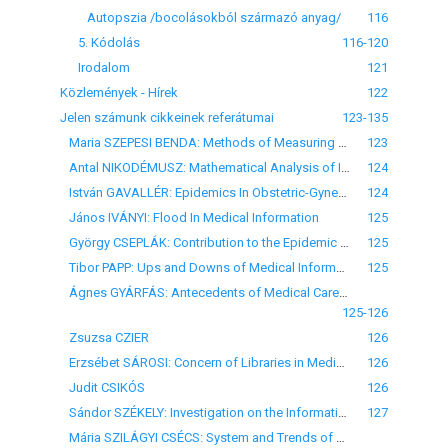
Autopszia /bocolásokból származó anyag/
116
5. Kódolás
116-120
Irodalom
121
Közlemények - Hírek
122
Jelen számunk cikkeinek referátumai
123-135
Maria SZEPESI ВЕNDА: Methods of Measuring Spread of Idea
123
Antal NIKODÉMUSZ: Mathematical Analysis of Information Spread
124
István GAVALLÉR: Epidemics In Obstetric-Gynecological Literature
124
János IVÁNYI: Flood In Medical Information
125
György CSEPLÁK: Contribution to the Epidemic Theory of Information
125
Tibor PAPP: Ups and Downs of Medical Information Spread
125
Ágnes GYÁRFÁS: Antecedents of Medical Care Publications in Hungary
125-126
Zsuzsa CZIER
126
Erzsébet SÁROSI: Concern of Libraries in Medical Technician Training
126
Judit CSIKÓS
126
Sándor SZÉKELY: Investigation on the Information Requirement of Users /1977/
127
Mária SZILÁGYI CSÉCS: System and Trends of Scientific-Technical Information in the Soviet Union