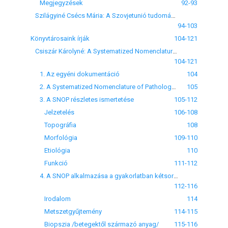
Megjegyzések
92-93
Szilágyiné Csécs Mária: A Szovjetunió tudományos-műszaki információs rendszerének felépítése és fejlődési tendenciája
94-103
Könyvtárosaink írják
104-121
Csiszár Károlyné: A Systematized Nomenclature of Pathology alkalmazása tezauruszként egy Pathologiai Osztály anyagának rendszerezésére
104-121
1. Az egyéni dokumentáció
104
2. A Systematized Nomenclature of Pathology c. kiadvány /SNOP/, mint az egyéni dokumentáció segédeszköze
105
3. A SNOP részletes ismertetése
105-112
Jelzetelés
106-108
Topográfia
108
Morfológia
109-110
Etiológia
110
Funkció
111-112
4. А SNОР alkalmazása a gyakorlatban kétsoros peremlyukkártyára való feldolgozás
112-116
Irodalom
114
Metszetgyűjtemény
114-115
Biopszia /betegektől származó anyag/
115-116