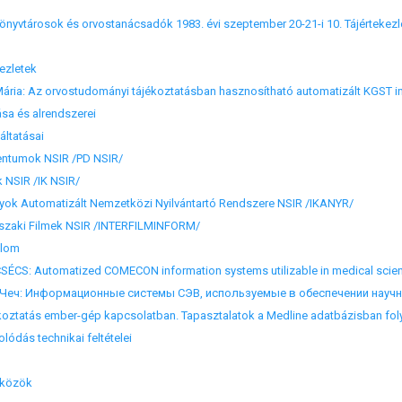
önyvtárosok és orvostanácsadók 1983. évi szeptember 20-21-i 10. Tájértekezl
kezletek
ária: Az orvostudományi tájékoztatásban hasznosítható automatizált KGST i
a és alrendszerei
ltatásai
tumok NSIR /PD NSIR/
NSIR /IK NSIR/
k Automatizált Nemzetközi Nyilvántartó Rendszere NSIR /IKANYR/
ki Filmek NSIR /INTERFILMINFORM/
alom
CS: Automatized COMECON information systems utilizable in medical scien
ч: Информационные системы СЭВ, используемые в обеспечении науч
oztatás ember-gép kapcsolatban. Tapasztalatok a Medline adatbázisban foly
dás technikai feltételei
közök