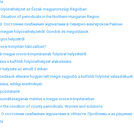
ta
olyóirathelyzet az Észak-magyarországi Régióban
uation of periodicals in the Northern-Hungarian Region
остояние снабжения журналами в Северно-венгерском Районе
megyei folyóirathelyzetről. Gondok és megoldások
os helyzetről
vosi könyvtári hálózatban?
egye orvosi könyvtárainak folyóirat helyzetéről
a a külföldi folyóirathelyzet alakulására
helyzete az elmúlt 3 évben
ások ellenére hogyan lett mégis nagyobb a külföldi folyóirat választékunk
ása, eddigi eredményei
pcsolataink
sználtáságának mérése a megye orvosi könyvtáraiban
he conditon of county periodicals. Worries and solutions
 состоянии снабжения журналами в области. Проблемы и их решение
ta