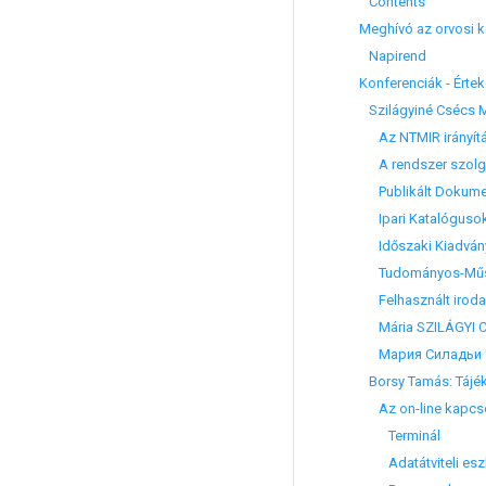
Contents
Meghívó az orvosi k
Napirend
Konferenciák - Érte
Szilágyiné Csécs M
Az NTMIR irányítás
A rendszer szolgá
Publikált Dokumen
Ipari Katalógusok 
Időszaki Kiadványo
Tudományos-Műsza
Felhasznált irod
Mária SZILÁGYI CSÉ
Мария Силадьи Че
Borsy Tamás: Tájék
Az on-line kapcsoló
Terminál
Adatátviteli esz