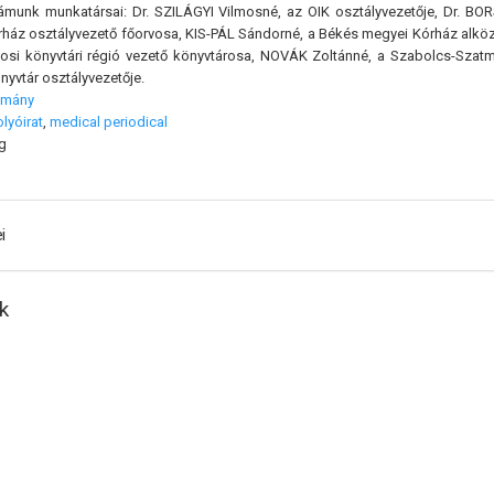
ámunk munkatársai: Dr. SZILÁGYI Vilmosné, az OIK osztályvezetője, Dr. BOR
rház osztályvezető főorvosa, KIS-PÁL Sándorné, a Békés megyei Kórház alk
vosi könyvtári régió vezető könyvtárosa, NOVÁK Zoltánné, a Szabolcs-Sza
yvtár osztályvezetője.
omány
olyóirat
,
medical periodical
g
i
k