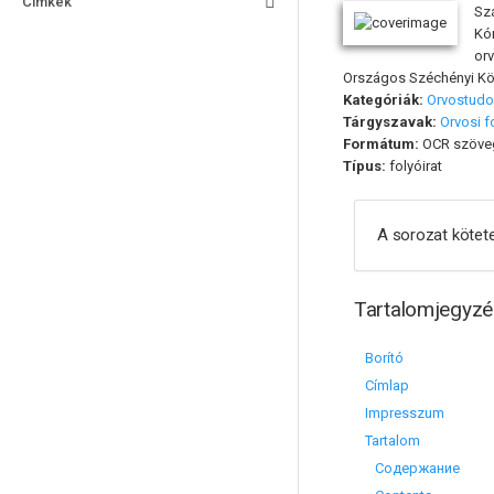
Címkék
Sz
Kó
or
Országos Széchényi Kön
Kategóriák:
Orvostud
Tárgyszavak:
Orvosi f
Formátum:
OCR szöve
Típus:
folyóirat
A sorozat kötete
Tartalomjegyzé
Borító
Címlap
Impresszum
Tartalom
Содержание