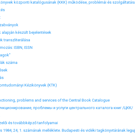
önyvek központi katalógusának (KKK) működése, problémái és szolgáltatás
tés
t
szabványok
lapján készült bejelentések
 transzliterálása
zás: ISBN, ISSN
agok"
ák száma
ések
ás
omtudományi Kézikönyvek (KTK)
oning, problems and services of the Central Book Catalogue
ционирование, проблемы и услуги центрального каталога книг /ЦКК/
k
elői és továbbképző tanfolyamai
s 1984, 24, 1. számának melléklete. Budapesti és vidéki tagkönyvtárának legu