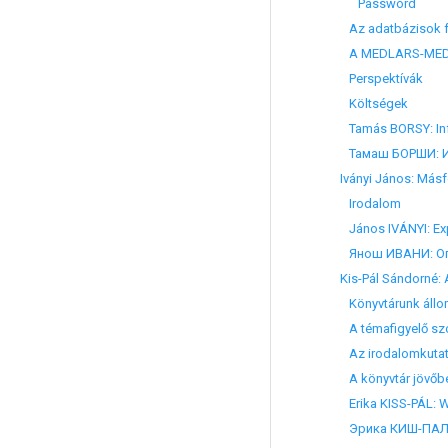
Password
Az adatbázisok fe
A MEDLARS-MEDLI
Perspektívák
Költségek
Tamás BORSY: Inform
Iványi János: Másfé
Irodalom
János IVÁNYI: Exper
Янош ИВАНИ: Опыт
Kis-Pál Sándorné: A
Könyvtárunk állom
A témafigyelő szol
Az irodalomkutat
A könyvtár jövőbeli
Erika KISS-PÁL: Wor
Эрика КИШ-ПАЛ: Р