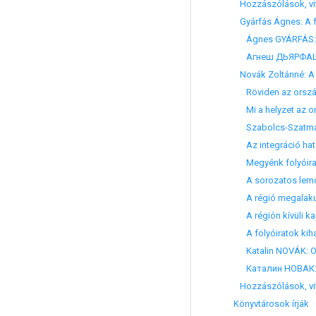
Hozzászólások, vi
Gyárfás Ágnes: A f
Ágnes GYÁRFÁS: Sit
Агнеш ДЬЯРФАШ: С
Novák Zoltánné: A 
Röviden az ország
Mi a helyzet az or
Szabolcs-Szatmár m
Az integráció hatás
Megyénk folyóirat 
A sorozatos lemond
A régió megalakul
A régión kívüli ka
A folyóiratok kiha
Katalin NOVÁK: On t
Каталин НОВАК: О
Hozzászólások, vi
Könyvtárosok írják