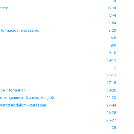
III
etére
IV-VI
V-VI
3-84
nformációs rendszerek
3-23
6-8
8-9
9-10
10-11
11
11-17
17-18
ce information
18-20
но-медицинской информацией
21-23
tatott irodalomkutatásban
24-44
26-28
26-27
28