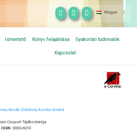
Magyar
Ismertető
Könyv felajánlása
Gyakorlati tudnivalók
Kapcsolat
gnes
;
Novák Zoltánné
;
Kondor Imréné
ni Csoport Tájékoztatója
|
ISSN:
0030-6010