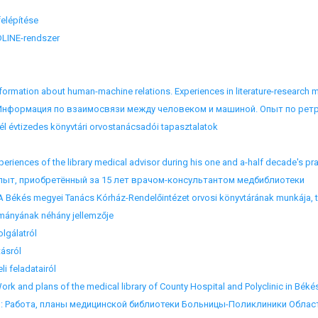
lépítése
NE-rendszer
ation about human-machine relations. Experiences in literature-research m
l évtizedes könyvtári orvostanácsadói tapasztalatok
iences of the library medical advisor during his one and a-half decade's pra
, приобретённый за 15 лет врачом-консультантом медбиблиотеки
 Békés megyei Tanács Kórház-Rendelőintézet orvosi könyvtárának munkája, t
ányának néhány jellemzője
gálatról
ásról
 feladatairól
k and plans of the medical library of County Hospital and Polyclinic in Béké
абота, планы медицинской библиотеки Больницы-Поликлиники Област