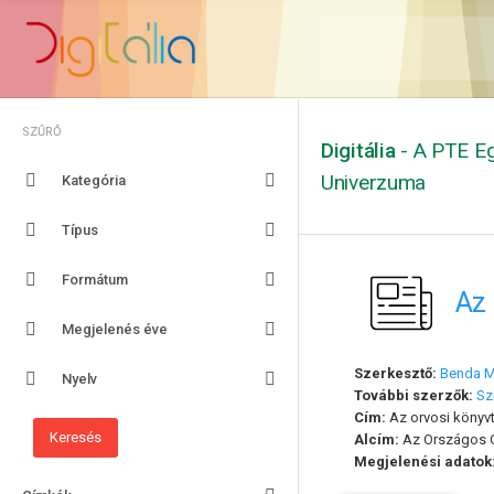
SZŰRŐ
Digitália
- A PTE Eg
Univerzuma
Kategória
Típus
Formátum
Az 
Megjelenés éve
Szerkesztő:
Benda M
Nyelv
További szerzők:
Sz
Cím:
Az orvosi könyvtá
Alcím:
Az Országos O
Megjelenési adatok