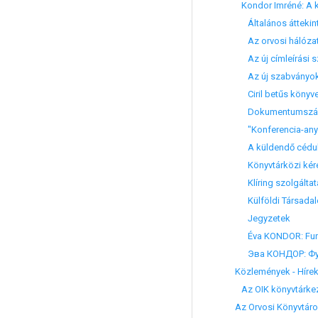
Kondor Imréné: A k
Általános áttekin
Az orvosi hálóza
Az új címleírási 
Az új szabványok a
Ciril betűs könyvek
Dokumentumszámo
"Konferencia-any
A küldendő cédul
Könyvtárközi kér
Klíring szolgáltat
Külföldi Társadal
Jegyzetek
Éva KONDOR: Functi
Эва КОНДОР: Функ
Közlemények - Híre
Az OIK könyvtárkez
Az Orvosi Könyvtáro