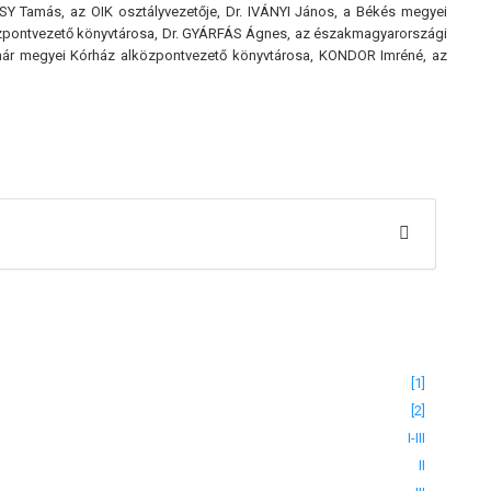
SY Tamás, az OIK osztályvezetője, Dr. IVÁNYI János, a Békés megyei
özpontvezető könyvtárosa, Dr. GYÁRFÁS Ágnes, az északmagyarországi
tmár megyei Kórház alközpontvezető könyvtárosa, KONDOR Imréné, az
[1]
[2]
I-III
II