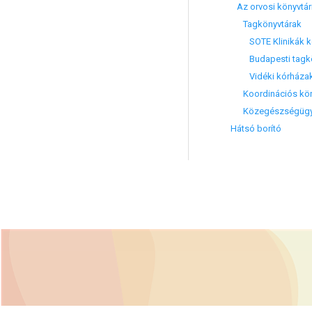
Az orvosi könyvtári
Tagkönyvtárak
SOTE Klinikák kö
Budapesti tagkö
Vidéki kórházak 
Koordinációs körh
Közegészségügyi é
Hátsó borító