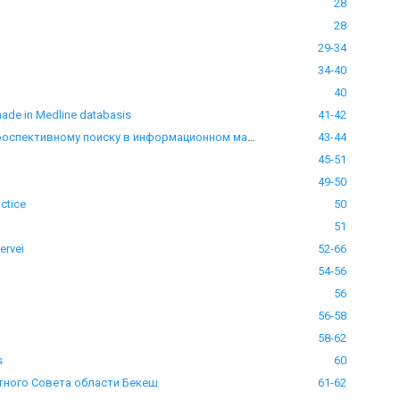
28
28
29-34
34-40
40
ade in Medline databasis
41-42
Тамаш БОРШИ: Информация по взаимосвязи между человеком и машиной. Опыт по ретроспективному поиску в информационном массиве Медлайн
43-44
45-51
49-50
ctice
50
51
ervei
52-66
54-56
56
56-58
58-62
s
60
ного Совета области Бекеш
61-62