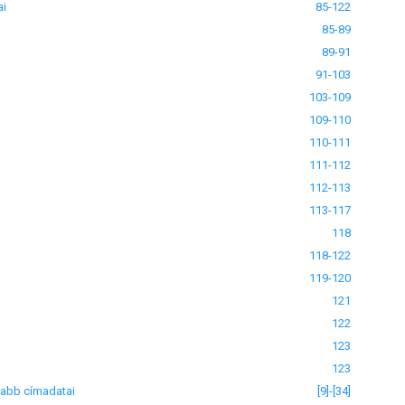
ai
85-122
85-89
89-91
91-103
103-109
109-110
110-111
111-112
112-113
113-117
118
118-122
119-120
121
122
123
123
jabb címadatai
[9]-[34]