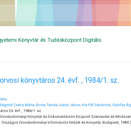
yetemi Könyvtár és Tudásközpont Digitális
orvosi könyvtáros 24. évf. , 1984/1. sz.
ária
ilágyiné Csécs Mária
;
Borsy Tamás
;
Iványi János
;
Kis-Pál Sándorné
;
Gyárfás Á
ros 24. évf. , 1984/1. sz.
rvostudományi Könyvtár és Dokumentációs Központ Szervezési és Módszerta
:
Országos Orvostudományi Információs Intézet és Könyvtár, Budapest, 1984. 