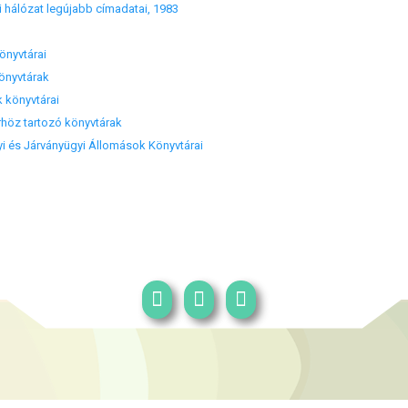
 hálózat legújabb címadatai, 1983
nyvtárai
nyvtárak
könyvtárai
öz tartozó könyvtárak
s Járványügyi Állomások Könyvtárai