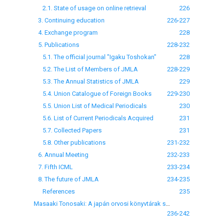
2.1. State of usage on online retrieval
226
3. Continuing education
226-227
4. Exchange program
228
5. Publications
228-232
5.1. The official journal "Igaku Toshokan"
228
5.2. The List of Members of JMLA
228-229
5.3. The Annual Statistics of JMLA
229
5.4. Union Catalogue of Foreign Books
229-230
5.5. Union List of Medical Periodicals
230
5.6. List of Current Periodicals Acquired
231
5.7. Collected Papers
231
5.8. Other publications
231-232
6. Annual Meeting
232-233
7. Fifth ICML
233-234
8. The future of JMLA
234-235
References
235
Masaaki Tonosaki: A japán orvosi könyvtárak szövetségének működése
236-242