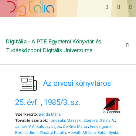
Digitália
- A PTE Egyetemi Könyvtár és
Tudásközpont Digitális Univerzuma
Az orvosi könyvtáros
25. évf. , 1985/3. sz.
Szerkesztő:
Benda Mária
További szerzők:
Tonosaki, Masaaki
;
Szerova, Galina A.
;
Jarnov, V.V.
;
Kálóczy Lajos
;
De Rivo Márta
;
Freisingerné
Bodnár Judit
;
Zimányi Katalin
;
Horváth Attiláné
;
Batári Gyula