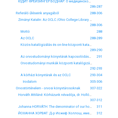
ЮДИТ ФРЕЙЗИНГЕР БОДНАР: О медицинской библиотеке Областной больницы обл. Хайду-Бихар
286-287
Referáló űléseink anyagából
288-306
Zimányi Katalin: Az OCLC /Ohio College Library Center/ számítógépes információs hálózatához kapcsolódó orvostudományi könyvtárak tapasztalatairól
288-306
Mottó
288
Az OCLC
288-289
Közös katalógizálás és on-line központi katalógus az OCLC-ben
289-290
Az orvostudományi könyvtárak kapcsolódása az OCLC hálózathoz
291
Orvostudományi munkák központi katalógizálása az NLC/SUNY/OCLC közös katalógizáló rendszerben
292-293
A kórházi könyvtárak és az OCLC
293-304
Irodalom
305-306
Orvostörténelem - orvosi könyvtárosoknak
307-322
Horváth Attiláné: Kórházunk névadója, dr. Hollós József
307-312
Johanna HORVÁTH: The denominator of our hospital - dr. József Hollós
311
ЙОХАННА ХОРВАТ: Д-р Иожеф Холлош, именем которого названа наша больница
312