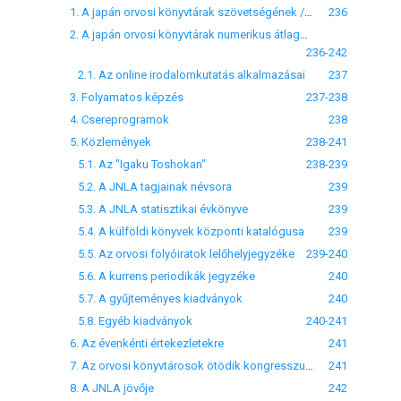
1. A japán orvosi könyvtárak szövetségének /JMLA/ története
236
2. A japán orvosi könyvtárak numerikus átlagadatai
236-242
2.1. Az online irodalomkutatás alkalmazásai
237
3. Folyamatos képzés
237-238
4. Csereprogramok
238
5. Közlemények
238-241
5.1. Az "Igaku Toshokan"
238-239
5.2. A JNLA tagjainak névsora
239
5.3. A JNLA statisztikai évkönyve
239
5.4. A külföldi könyvek központi katalógusa
239
5.5. Az orvosi folyóiratok lelőhelyjegyzéke
239-240
5.6. A kurrens periodikák jegyzéke
240
5.7. A gyűjteményes kiadványok
240
5.8. Egyéb kiadványok
240-241
6. Az évenkénti értekezletekre
241
7. Az orvosi könyvtárosok ötödik kongresszusáról
241
8. A JNLA jövője
242