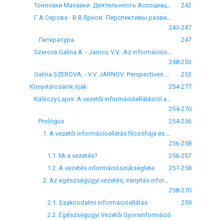
Тоносаки Масааки: Деятельность Ассоциации японских медицинских библиотек
242
Г.А.Сepoвa - В.В.Ярнов: Перспективы развития информационной сети социалистических стран
243-247
Литература
247
Szerova Galina A. - Jarnov, V.V.: Az információs hálózat fejlődési perspektívái a szocialista országokban
248-253
Galina SZEROVA. - V.V. JARNOV: Perspectives of the development of the socialist countries' information network
253
Könyvtárosaink írják
254-277
Kálóczy Lajos: A vezetői információellátásról az Egészségügyi Vezetői Gyorsinformáció kapcsán
254-270
Prológus
254-256
1. A vezetői információellátás filozófiája és problematikája
256-258
1.1. Mi a vezetés?
256-257
1.2. A vezetés információszükséglete
257-258
2. Az egészségügyi vezetés, irányítás információigénye
258-270
2.1. Szakirodalmi információellátás
259
2.2. Egészségügyi Vezetői Gyorsinformáció