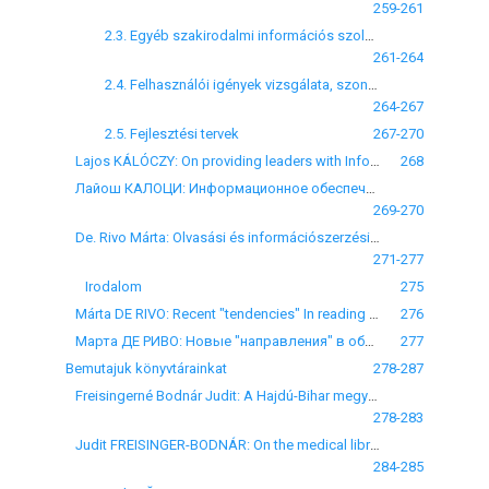
259-261
2.3. Egyéb szakirodalmi információs szolgáltatások
261-264
2.4. Felhasználói igények vizsgálata, szondázása
264-267
2.5. Fejlesztési tervek
267-270
Lajos KÁLÓCZY: On providing leaders with Information In connection with Quick Information for Medical Leaders
268
Лайош КАЛОЦИ: Информационное обеспечение руководящих кадров на опыте издания "Экспресс - информации для руководителей здравоохранения"
269-270
De. Rivo Márta: Olvasási és információszerzési szokások új "irányvonalai" a tudományos kutatással foglalkozók körében
271-277
Irodalom
275
Márta DE RIVO: Recent "tendencies" In reading and information collecting habits among scientific researchers
276
Марта ДЕ РИВО: Новые "направления" в обычаях чтения и приобретения информации среди научных исследователей
277
Bemutajuk könyvtárainkat
278-287
Freisingerné Bodnár Judit: A Hajdú-Bihar megyei Kórház-Rendelőintézet orvosi könyvtáráról
278-283
Judit FREISINGER-BODNÁR: On the medical library of the Hospital-Polyclinic of County Hajdu-Bihar
284-285