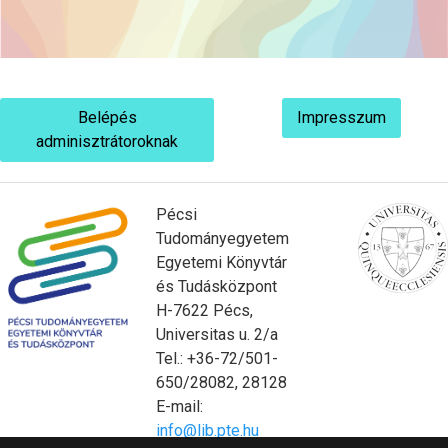
Belépés
Impresszum
adminisztrátoroknak
Pécsi
Tudományegyetem
Egyetemi Könyvtár
és Tudásközpont
H-7622 Pécs,
Universitas u. 2/a
Tel.: +36-72/501-
650/28082, 28128
E-mail:
info@lib.pte.hu