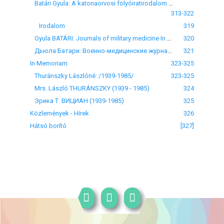
Batári Gyula: A katonaorvosi folyóiratirodalom Magyarországon az első világháború elött
313-322
Irodalom
319
Gyula BATÁRI: Journals of military medicine In Hungary before World War I.
320
Дьюла Батари: Военно-медицинские журналы в Венгрии до первой мировой войны
321
In Memoriam
323-325
Thuránszky Lászlóné: /1939-1985/
323-325
Mrs. László THURÁNSZKY (1939 - 1985)
324
Эрика Т. ВИЦИАН (1939-1985)
325
Közlemények - Hírek
326
Hátsó borító
[327]