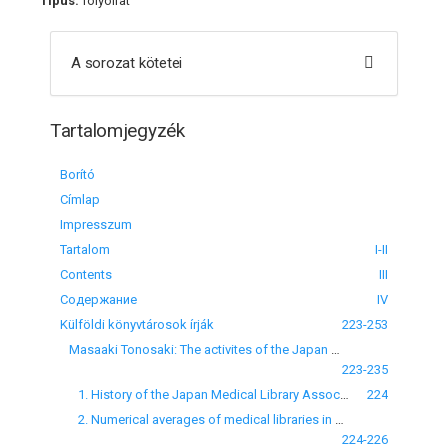
Típus:
folyóirat
A sorozat kötetei
Tartalomjegyzék
Borító
Címlap
Impresszum
Tartalom
I-II
Contents
III
Содержание
IV
Külföldi könyvtárosok írják
223-253
Masaaki Tonosaki: The activites of the Japan Medical Library Association
223-235
1. History of the Japan Medical Library Association
224
2. Numerical averages of medical libraries in Japan
224-226