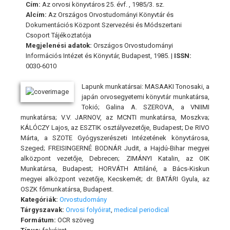
Cím:
Az orvosi könyvtáros 25. évf. , 1985/3. sz.
Alcím:
Az Országos Orvostudományi Könyvtár és
Dokumentációs Központ Szervezési és Módszertani
Csoport Tájékoztatója
Megjelenési adatok:
Országos Orvostudományi
Információs Intézet és Könyvtár, Budapest, 1985. |
ISSN:
0030-6010
Lapunk munkatársai: MASAAKI Tonosaki, a
japán orvosegyetemi könyvtár munkatársa,
Tokió; Galina A. SZEROVA, a VNIIMI
munkatársa; V.V. JARNOV, az MCNTI munkatársa, Moszkva;
KÁLÓCZY Lajos, az ESZTIK osztályvezetője, Budapest; De RIVO
Márta, a SZOTE Gyógyszerészeti Intézetének könyvtárosa,
Szeged; FREISINGERNÉ BODNÁR Judit, a Hajdú-Bihar megyei
alközpont vezetője, Debrecen; ZIMÁNYI Katalin, az OIK
Munkatársa, Budapest; HORVÁTH Attiláné, a Bács-Kiskun
megyei alközpont vezetője, Kecskemét; dr. BATÁRI Gyula, az
OSZK főmunkatársa, Budapest.
Kategóriák:
Orvostudomány
Tárgyszavak:
Orvosi folyóirat
,
medical periodical
Formátum:
OCR szöveg