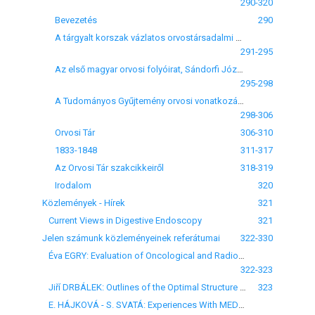
290-320
Bevezetés
290
A tárgyalt korszak vázlatos orvostársadalmi korrajza /1803-1867/
291-295
Az első magyar orvosi folyóirat, Sándorfi József Orvosi és Gazdasági Tudósítások-ja
295-298
A Tudományos Gyűjtemény orvosi vonatkozásai
298-306
Orvosi Tár
306-310
1833-1848
311-317
Az Orvosi Tár szakcikkeiről
318-319
Irodalom
320
Közlemények - Hírek
321
Current Views in Digestive Endoscopy
321
Jelen számunk közleményeinek referátumai
322-330
Éva EGRY: Evaluation of Oncological and Radiological Periodicals With Special Reference to Hungarian Acquisitions
322-323
Jiří DRBÁLEK: Outlines of the Optimal Structure of Contents Table in Scientific Journals
323
E. HÁJKOVÁ - S. SVATÁ: Experiences With MEDLINE Computer Retrieval