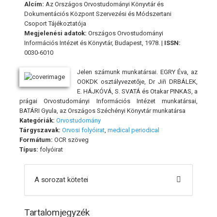
Alcím:
Az Országos Orvostudományi Könyvtár és
Dokumentációs Központ Szervezési és Módszertani
Csoport Tájékoztatója
Megjelenési adatok:
Országos Orvostudományi
Információs Intézet és Könyvtár, Budapest, 1978. |
ISSN:
0030-6010
Jelen számunk munkatársai. EGRY Éva, az
OOKDK osztályvezetője, Dr Jiři DRBÁLEK,
E. HÁJKÓVÁ, S. SVATÁ és Otakar PINKAS, a
prágai Orvostudományi Információs Intézet munkatársai,
BATÁRI Gyula, az Országos Széchényi Könyvtár munkatársa
Kategóriák:
Orvostudomány
Tárgyszavak:
Orvosi folyóirat
,
medical periodical
Formátum:
OCR szöveg
Típus:
folyóirat
A sorozat kötetei
Tartalomjegyzék