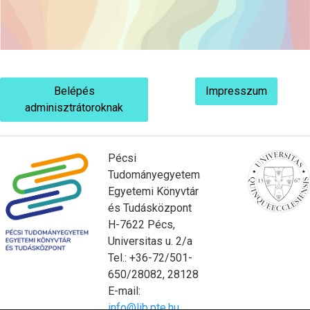
Belépés
Impresszum
adminisztrátoroknak
Pécsi
Tudományegyetem
Egyetemi Könyvtár
és Tudásközpont
H-7622 Pécs,
Universitas u. 2/a
Tel.: +36-72/501-
650/28082, 28128
E-mail:
info@lib.pte.hu