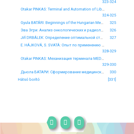
323-324
Otakar PINKAS: Terminal and Automation of Library Work at the Central Medical Library of Warsaw
324-325
Gyula BATÁRI: Beginnings of the Hungarian Medical Press
325
Эва Эгри: Анализ онкологических и радиологических журналов о точки зрения развития библиотечного фонда в Венгрии
326
Jiří DRBÁLEK: Определение оптимальной структуры страницы-содержания в научных журналах
327
Е. HÁJKOVÁ, S. SVATÁ: Опыт по применению механизированных ретроспективных поисков литературы MEDLINE
328-329
Otakar PINKAS: Механизация терминала MEDLINE и библиотечной работы в варшавской Главной Медицинской Библиотеке
329-330
Дьюла БАТАРИ: Сформирование медицинской печати в Венгрии
330
Hátsó borító
[331]