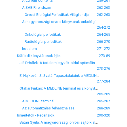
A Current Contents
259-261
A SABIR rendszer
262-263
Orvosi-Biológiai Periodikák Világfondja
262-263
A magyarországi orvosi könyvtárak onkológiai és radiológiai folyóirat állománya
264-272
Onkológiai periodikák
264-265
Radiológiai periodikák
266-270
Irodalom
271-272
Külföldi könyvtárosok írják
273-89
Jiři Drbálek: A tartalomjegyzék-oldal optimális szerkezetének meghatározása tudományos folyóiratban
273-276
E. Hájková - S. Svatá: Tapasztalataink a MEDLINE gépi recherchekkel
277-284
Otakar Pinkas: A MEDLINE terminál és a könyvtári munka gépiesítése a varsói Országos Orvostudományi Könyvtárban
285-289
A MEDLINE terminál
285-287
Az automatizálás felhasználása
288-289
Ismertetők - Recenziók
290-320
Batári Gyula: A magyarországi orvosi sajtó kialakulása