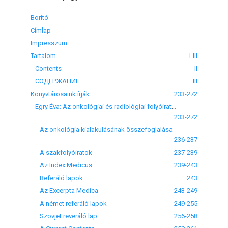
Borító
Címlap
Impresszum
Tartalom
I-III
Contents
II
СОДЕРЖАНИЕ
III
Könyvtárosaink írják
233-272
Egry Éva: Az onkológiai és radiológiai folyóiratok értékelő vizsgálata a hazai állomány fejlesztése szempontjából
233-272
Az onkológia kialakulásának összefoglalása
236-237
A szakfolyóiratok
237-239
Az Index Medicus
239-243
Referáló lapok
243
Az Excerpta Medica
243-249
A német referáló lapok
249-255
Szovjet reveráló lap
256-258