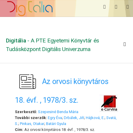
Digitália
- A PTE Egyetemi Könyvtár és
Tudásközpont Digitális Univerzuma
Az orvosi könyvtáros
18. évf. , 1978/3. sz.
Szerkesztő:
Szepesiné Benda Mária
További szerzők:
Egry Éva
;
Drbálek, Jiři
;
Hájková, E.
;
Svatá,
S.
;
Pinkas, Otakar
;
Batári Gyula
Cím:
Az orvosi könyvtáros 18. évf. , 1978/3. sz.