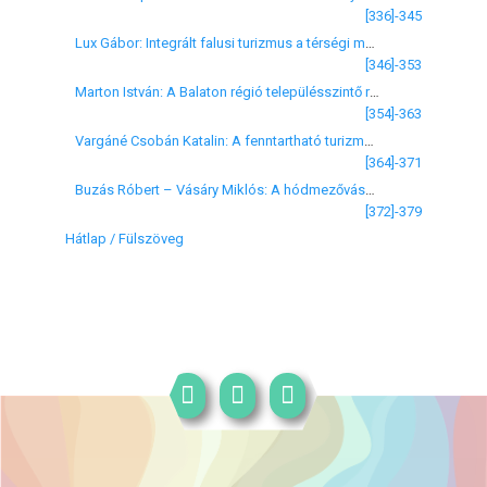
[336]-345
Lux Gábor: Integrált falusi turizmus a térségi marketingben
[346]-353
Marton István: A Balaton régió településszintő regionális elemzése
[354]-363
Vargáné Csobán Katalin: A fenntartható turizmus és a Local Agenda 21
[364]-371
Buzás Róbert – Vásáry Miklós: A hódmezővásárhelyi kistérség bemutatása Magyarország statisztikai kistérségeinek rendszerében
[372]-379
Hátlap / Fülszöveg