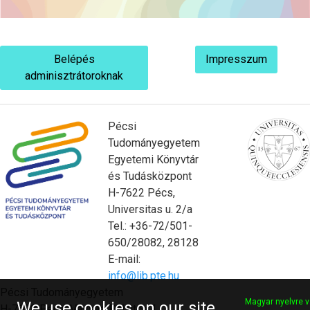
Belépés
Impresszum
adminisztrátoroknak
Pécsi
Tudományegyetem
Egyetemi Könyvtár
és Tudásközpont
H-7622 Pécs,
Universitas u. 2/a
Tel.: +36-72/501-
650/28082, 28128
E-mail:
info@lib.pte.hu
Pécsi Tudományegyetem
Magyar nyelvre v
We use cookies on our site
H-7622 Pécs, Vasvári Pál utca 4.