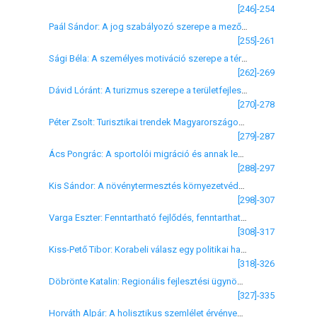
[246]-254
Paál Sándor: A jog szabályozó szerepe a mezőgazdasági vízgazdálkodásban: a víz mint a biológiai produkció alapja
[255]-261
Sági Béla: A személyes motiváció szerepe a térségfejlesztésben
[262]-269
Dávid Lóránt: A turizmus szerepe a területfejlesztésben és a regionális versenyképesség növelésében
[270]-278
Péter Zsolt: Turisztikai trendek Magyarországon a 90-es évek közepétől, különös tekintettel az Észak-magyarországi régióban bekövetkezett változásokra
[279]-287
Ács Pongrác: A sportolói migráció és annak lehetőségei az EU-csatlakozásunk tükrében
[288]-297
Kis Sándor: A növénytermesztés környezetvédelmi feladatai
[298]-307
Varga Eszter: Fenntartható fejlődés, fenntartható vidékfejlesztés
[308]-317
Kiss-Pető Tibor: Korabeli válasz egy politikai határ következményeire a Felső-Bácskában – Jánoshalma gyümölcspiaca
[318]-326
Döbrönte Katalin: Regionális fejlesztési ügynökségek a Visegrádi országokban – A regionális fejlesztés katalizátorai?
[327]-335
Horváth Alpár: A holisztikus szemlélet érvényesítése a turizmus területi tervezésében