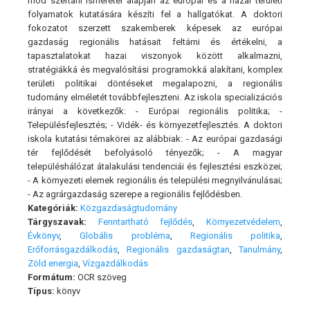
mód­ szertani ismeretei alapján az európai és a hazai területi
folya­matok kutatására készíti fel a hallgatókat. A doktori
fokozatot szerzett szakemberek képesek az európai
gazdaság regionális hatásait feltárni és értékelni, a
tapasztalatokat hazai viszonyok között alkalmazni,
stratégiákká és megvalósítási programokká alakítani, komplex
területi politikai döntéseket megalapozni, a regionális
tudomány elméletét továbbfejleszteni. Az iskola specializációs
irányai a következők: - Európai regionális politika; -
Településfejlesztés; - Vidék- és környezetfejlesztés. A doktori
iskola kutatási témakörei az alábbiak: - Az európai gazdasági
tér fejlődését befolyásoló tényezők; - A magyar
településhálózat átalakulási tendenciái és fejlesztési eszközei;
- A környezeti elemek regionális és települési megnyil­vánulásai;
- Az agrárgazdaság szerepe a regionális fejlődésben.
Kategóriák:
Közgazdaságtudomány
Tárgyszavak:
Fenntartható fejlődés
,
Környezetvédelem
,
Évkönyv
,
Globális probléma
,
Regionális politika
,
Erőforrásgazdálkodás
,
Regionális gazdaságtan
,
Tanulmány
,
Zöld energia
,
Vízgazdálkodás
Formátum:
OCR szöveg
Típus:
könyv