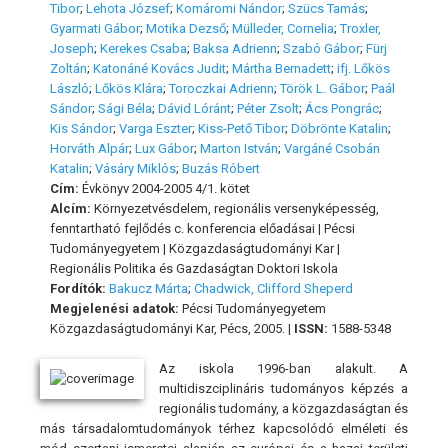
Tibor
;
Lehota József
;
Komáromi Nándor
;
Szücs Tamás
;
Gyarmati Gábor
;
Motika Dezső
;
Mülleder, Cornelia
;
Troxler,
Joseph
;
Kerekes Csaba
;
Baksa Adrienn
;
Szabó Gábor
;
Fürj
Zoltán
;
Katonáné Kovács Judit
;
Mártha Bernadett
;
ifj. Lőkös
László
;
Lőkös Klára
;
Toroczkai Adrienn
;
Török L. Gábor
;
Paál
Sándor
;
Sági Béla
;
Dávid Lóránt
;
Péter Zsolt
;
Ács Pongrác
;
Kis Sándor
;
Varga Eszter
;
Kiss-Pető Tibor
;
Döbrönte Katalin
;
Horváth Alpár
;
Lux Gábor
;
Marton István
;
Vargáné Csobán
Katalin
;
Vásáry Miklós
;
Buzás Róbert
Cím:
Évkönyv 2004-2005 4/1. kötet
Alcím:
Környezetvésdelem, regionális versenyképesség,
fenntartható fejlődés c. konferencia előadásai | Pécsi
Tudományegyetem | Közgazdaságtudományi Kar |
Regionális Politika és Gazdaságtan Doktori Iskola
Fordítók:
Bakucz Márta
;
Chadwick, Clifford Sheperd
Megjelenési adatok:
Pécsi Tudományegyetem
Közgazdaságtudományi Kar, Pécs, 2005. |
ISSN:
1588-5348
Az iskola 1996-ban alakult. A
multidiszciplináris tudományos képzés a
regionális tudomány, a közgazdaságtan és
más társadalomtudományok térhez kapcsolódó elméleti és