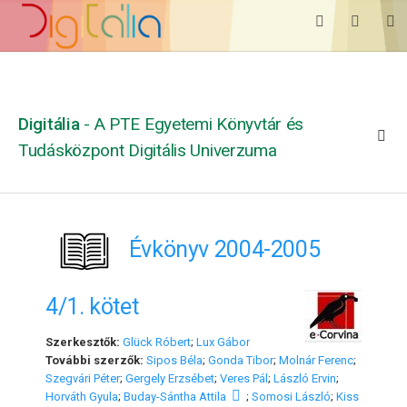
Digitália
- A PTE Egyetemi Könyvtár és
Tudásközpont Digitális Univerzuma
Évkönyv 2004-2005
4/1. kötet
Szerkesztők:
Glück Róbert
;
Lux Gábor
További szerzők:
Sipos Béla
;
Gonda Tibor
;
Molnár Ferenc
;
Szegvári Péter
;
Gergely Erzsébet
;
Veres Pál
;
László Ervin
;
Horváth Gyula
;
Buday-Sántha Attila
;
Somosi László
;
Kiss