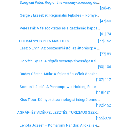
Szegvári Péter: Regionális versenyképesség és fenntartható fejlődés a területfejlesztési politika irányait kijelölő új országos területfejlesztési koncepcióban
[28]-45
Gergely Erzsébet: Regionális fejlődés – környezetpolitikai szemmel
[47]-60
Veres Pál: A felsőoktatás és a gazdaság kapcsolata a Magyar Universitas Program és az új felsőoktatási törvény fényében
[61]-74
TUDOMÁNYOS PLENÁRIS ÜLÉS
[77]-152
László Ervin: Az összeomlástól az áttörésig: A fölemelkedés forgatókönyve
[77]-89
Horváth Gyula: A régiók versenyképessége Kelet-Közép-Európában
[90]-106
Buday-Sántha Attila: A fejlesztési célok összhangja, a gondok eredete
[107]-117
Somosi László: A Pannonpower Holding Rt. technológiai és környezetvédelmi innovációja
[118]-131
Kiss Tibor: Környezettechnológiai integrátormodell, mint egy lehetséges megoldás a közszféra versenyképességének fokozására
[132]-152
AGRÁR- ÉS VIDÉKFEJLESZTÉS, TURIZMUS SZEKCIÓ
[155]-379
Lehota József – Komáromi Nándor: A lokális és regionális klaszterek kialakulásának feltételei és a versenyképesség a magyar borszektorban