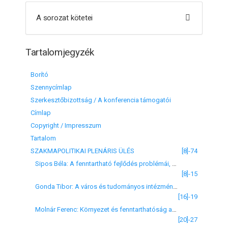
A sorozat kötetei
Tartalomjegyzék
Borító
Szennycímlap
Szerkesztőbizottság / A konferencia támogatói
Címlap
Copyright / Impresszum
Tartalom
SZAKMAPOLITIKAI PLENÁRIS ÜLÉS
[8]-74
Sipos Béla: A fenntartható fejlődés problémái, figyelembe véve a világmodelleket
[8]-15
Gonda Tibor: A város és tudományos intézményeinek együttműködése
[16]-19
Molnár Ferenc: Környezet és fenntarthatóság az országos fejlesztéspolitikai koncepcióban
[20]-27