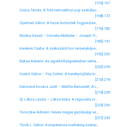
[155]-167
Szücs Tamás: A föld nemzetközi jogi szabályozásának tapasztalatai
[168]-172
Gyarmati Gábor: A hazai biolisztek fogyasztásának időbeli és területi sajátosságai
[176]-182
Motika Dezső – Cornelia Mülleder – Joseph Troxler: A modern technológiák alkalmazásának vizsgálata alsó-ausztriai és burgenlandi közepes nagyságú tehenészetekben
[183]-191
Kerekes Csaba: A szekszárdi bor versenyképességének fenntartható fejlődési lehetőségei, különös tekintettel a szinergikus hatásokra
[192]-202
Baksa Adrienn: Az agrárköltségvetésben várható változások 2007-2013 között, különös tekintettel a mezőgazdasági termelőkre
[203]-209
Szabó Gábor – Fürj Zoltán: A berettyóújfalui kistérség felzárkóztatásának egyes főbb kérdései
[210]-218
Katonáné Kovács Judit – Mártha Bernadett: A LEADER típusú vidékfejlesztési támogatások lehetőségei és akadályai Magyarországon
[219]-228
ifj. Lőkös László – Lőkös Klára: A regionális munkanélküliség kistérségi differenciálódásának vizsgálata a 2003. évi T-STAR adatbázis alapján
[229]-236
Toroczkai Adrienn: Heves megye gazdasági versenyképessége, kistérségei potenciális kitörési lehetőségeinek tükrében
[237]-245
Török L. Gábor: Kompetencia marketing szempontok a kistérségi fejlesztési stratégiában (szobi statisztikai kistérség – Ipoly-völgy)