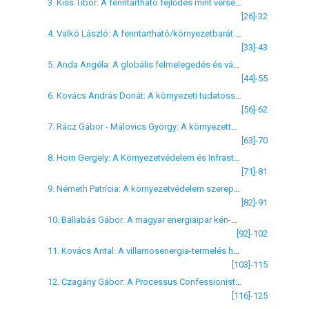
3. Kiss Tibor: A fenntartható fejlődés mint versenyképességet befolyásoló tényező
[26]-32
4. Valkó László: A fenntartható/környezetbarát fogyasztást támogató eszközök-módszerek
[33]-43
5. Anda Angéla: A globális felmelegedés és várható mezőgazdasági következményei, különös tekintettel a növénytermesztésre
[44]-55
6. Kovács András Donát: A környezeti tudatosság szerepe a Duna-Tiszta közi Homokhátság környezeti konfliktusainak megoldásában
[56]-62
7. Rácz Gábor - Málovics György: A környezettudatos vállalatirányítás alkalmazásának vizsgálata
[63]-70
8. Horn Gergely: A Környezetvédelem és Infrastruktúra Operatív Program megvalósításának első tapasztalatai
[71]-81
9. Németh Patrícia: A környezetvédelem szerepe a versenyképességben
[82]-91
10. Ballabás Gábor: A magyar energiaipar kén-dioxid-kibocsátásainak változása a nemzetközi elvárások tükrében, és az ezzel kapcsolatos környezetvédelmi beruházások gyakorlati példái
[92]-102
11. Kovács Antal: A villamosenergia-termelés helyzete Magyarországon a fenntartható fejlődés tükrében
[103]-115
12. Czagány Gábor: A Processus Confessionistól a Status Confessionisig: A magyarországi keresztény felekezetek szerepe egy globalizálódó társadalomban
[116]-125