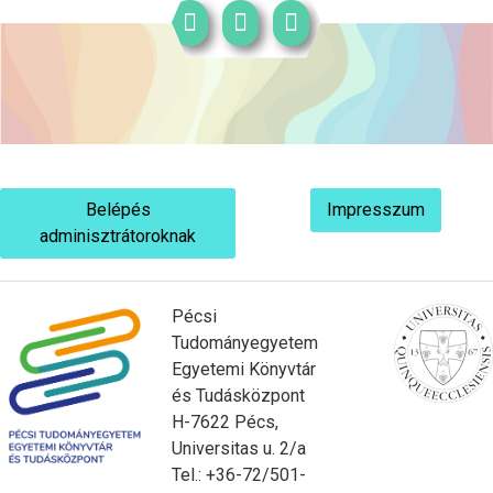
Belépés
Impresszum
adminisztrátoroknak
Pécsi
Tudományegyetem
Egyetemi Könyvtár
és Tudásközpont
H-7622 Pécs,
Universitas u. 2/a
Tel.: +36-72/501-