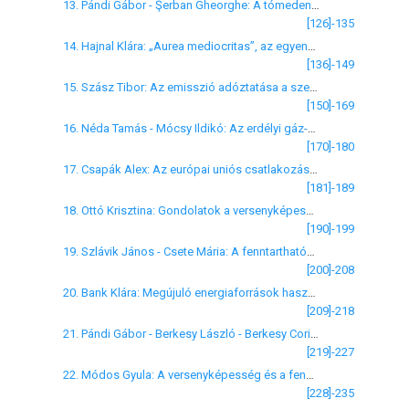
13. Pándi Gábor - Şerban Gheorghe: A tómedencék dinamikájának környezeti hatásai természetes és antropikus rendszerekben
[126]-135
14. Hajnal Klára: „Aurea mediocritas”, az egyensúlykeresés útjai a fenntartható fejlődés elméleti kérdései
[136]-149
15. Szász Tibor: Az emisszió adóztatása a szennyező anyagok kölcsönhatása esetén
[150]-169
16. Néda Tamás - Mócsy Ildikó: Az erdélyi gáz-gőzölgők radioaktivitása és hasznosításuk lehetőségei
[170]-180
17. Csapák Alex: Az európai uniós csatlakozás és a hazai települési szennyvízgazdálkodás
[181]-189
18. Ottó Krisztina: Gondolatok a versenyképességről a hazai hulladékgazdálkodás tükrében
[190]-199
19. Szlávik János - Csete Mária: A fenntarthatóság szerepe a régiók versenyképességében
[200]-208
20. Bank Klára: Megújuló energiaforrások használatának főbb társadalmigazdasági jellemzői a Dél-Dunántúlon
[209]-218
21. Pándi Gábor - Berkesy László - Berkesy Corina - Vigh Melinda: Nézőpontok a vízgazdálkodás környezeti hatásairól
[219]-227
22. Módos Gyula: A versenyképesség és a fenntarthatóság összefüggései a mezőgazdaságban
[228]-235