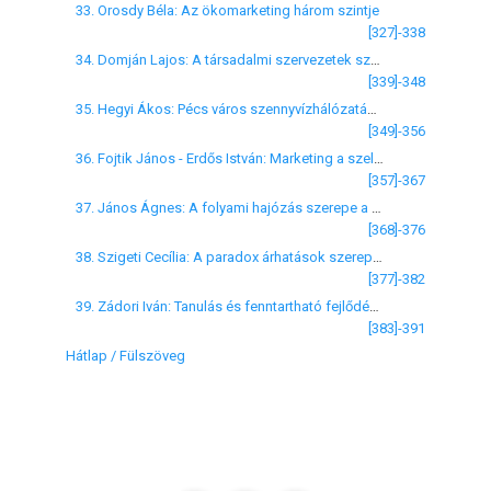
33. Orosdy Béla: Az ökomarketing három szintje
[327]-338
34. Domján Lajos: A társadalmi szervezetek szerepe a Bakony-ér kistérség környezetvédelmében
[339]-348
35. Hegyi Ákos: Pécs város szennyvízhálózatának bővítése és ivóvízbázisának védelme az európai unió ISPA előcsatlakozási alap segítségével
[349]-356
36. Fojtik János - Erdős István: Marketing a szelektív hulladékgyűjtésben - nemzetközi példák
[357]-367
37. János Ágnes: A folyami hajózás szerepe a multimodális szállítmányozásban
[368]-376
38. Szigeti Cecília: A paradox árhatások szerepe a környezetvédelmi adók alkalmazásánál
[377]-382
39. Zádori Iván: Tanulás és fenntartható fejlődés: Az első környezeti nevelési programoktól az ENSZ-nevelés a fenntartható fejlődésért évtizedéig
[383]-391
Hátlap / Fülszöveg