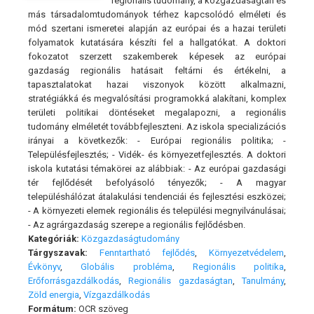
regionális tudomány, a közgazdaságtan és
más társadalomtudományok térhez kapcsolódó elméleti és
mód­ szertani ismeretei alapján az európai és a hazai területi
folya­matok kutatására készíti fel a hallgatókat. A doktori
fokozatot szerzett szakemberek képesek az európai
gazdaság regionális hatásait feltárni és értékelni, a
tapasztalatokat hazai viszonyok között alkalmazni,
stratégiákká és megvalósítási programokká alakítani, komplex
területi politikai döntéseket megalapozni, a regionális
tudomány elméletét továbbfejleszteni. Az iskola specializációs
irányai a következők: - Európai regionális politika; -
Településfejlesztés; - Vidék- és környezetfejlesztés. A doktori
iskola kutatási témakörei az alábbiak: - Az európai gazdasági
tér fejlődését befolyásoló tényezők; - A magyar
településhálózat átalakulási tendenciái és fejlesztési eszközei;
- A környezeti elemek regionális és települési megnyil­vánulásai;
- Az agrárgazdaság szerepe a regionális fejlődésben.
Kategóriák:
Közgazdaságtudomány
Tárgyszavak:
Fenntartható fejlődés
,
Környezetvédelem
,
Évkönyv
,
Globális probléma
,
Regionális politika
,
Erőforrásgazdálkodás
,
Regionális gazdaságtan
,
Tanulmány
,
Zöld energia
,
Vízgazdálkodás
Formátum:
OCR szöveg