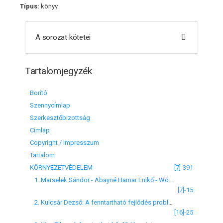
Típus:
könyv
A sorozat kötetei
Tartalomjegyzék
Borító
Szennycímlap
Szerkesztőbizottság
Címlap
Copyright / Impresszum
Tartalom
KÖRNYEZETVÉDELEM
[7]-391
1. Marselek Sándor - Abayné Hamar Enikő - Wölcz Andrea: A fenntartható fejlődés lehetőségei, feladatai, eszközrendszere és javasolható indikátorai
[7]-15
2. Kulcsár Dezső: A fenntartható fejlődés problémája a múltban és napjainkban
[16]-25