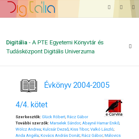
Digitália
- A PTE Egyetemi Könyvtár és
Tudásközpont Digitális Univerzuma
Évkönyv 2004-2005
4/4. kötet
Szerkesztők:
Glück Róbert
;
Rácz Gábor
További szerzők:
Marselek Sándor
;
Abayné Hamar Enikő
;
Wölcz Andrea
;
Kulcsár Dezső
;
Kiss Tibor
;
Valkó László
;
Anda Angéla
;
Kovács András Donát
;
Rácz Gábor
;
Málovics