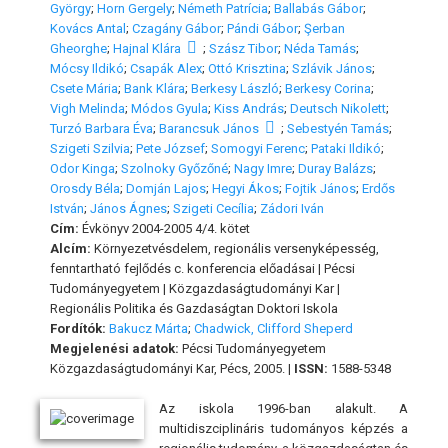
György
;
Horn Gergely
;
Németh Patrícia
;
Ballabás Gábor
;
Kovács Antal
;
Czagány Gábor
;
Pándi Gábor
;
Şerban
Gheorghe
;
Hajnal Klára
;
Szász Tibor
;
Néda Tamás
;
Mócsy Ildikó
;
Csapák Alex
;
Ottó Krisztina
;
Szlávik János
;
Csete Mária
;
Bank Klára
;
Berkesy László
;
Berkesy Corina
;
Vigh Melinda
;
Módos Gyula
;
Kiss András
;
Deutsch Nikolett
;
Turzó Barbara Éva
;
Barancsuk János
;
Sebestyén Tamás
;
Szigeti Szilvia
;
Pete József
;
Somogyi Ferenc
;
Pataki Ildikó
;
Odor Kinga
;
Szolnoky Győzőné
;
Nagy Imre
;
Duray Balázs
;
Orosdy Béla
;
Domján Lajos
;
Hegyi Ákos
;
Fojtik János
;
Erdős
István
;
János Ágnes
;
Szigeti Cecília
;
Zádori Iván
Cím:
Évkönyv 2004-2005 4/4. kötet
Alcím:
Környezetvésdelem, regionális versenyképesség,
fenntartható fejlődés c. konferencia előadásai | Pécsi
Tudományegyetem | Közgazdaságtudományi Kar |
Regionális Politika és Gazdaságtan Doktori Iskola
Fordítók:
Bakucz Márta
;
Chadwick, Clifford Sheperd
Megjelenési adatok:
Pécsi Tudományegyetem
Közgazdaságtudományi Kar, Pécs, 2005. |
ISSN:
1588-5348
Az iskola 1996-ban alakult. A
multidiszciplináris tudományos képzés a