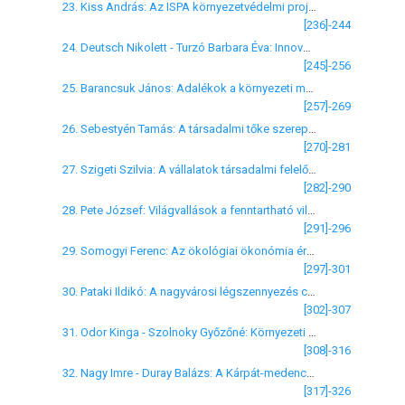
23. Kiss András: Az ISPA környezetvédelmi projektek végrehajtásának tapasztalatai
[236]-244
24. Deutsch Nikolett - Turzó Barbara Éva: Innováció, tudásmenedzsment és a környezettudatos gazdálkodás
[245]-256
25. Barancsuk János: Adalékok a környezeti magatartás befolyásolásának Coase-féle modelljéhez
[257]-269
26. Sebestyén Tamás: A társadalmi tőke szerepe a fenntartható fejlődésben
[270]-281
27. Szigeti Szilvia: A vállalatok társadalmi felelőssége a fenntartható fejlődés és az érintettek nézőpontjából
[282]-290
28. Pete József: Világvallások a fenntartható világban
[291]-296
29. Somogyi Ferenc: Az ökológiai ökonómia értékbázisa
[297]-301
30. Pataki Ildikó: A nagyvárosi légszennyezés csökkentési lehetőségeinek feltárása
[302]-307
31. Odor Kinga - Szolnoky Győzőné: Környezeti jövőképek és az NVT
[308]-316
32. Nagy Imre - Duray Balázs: A Kárpát-medence környezetpolitikája és környezetvédelmi intézményrendszere
[317]-326