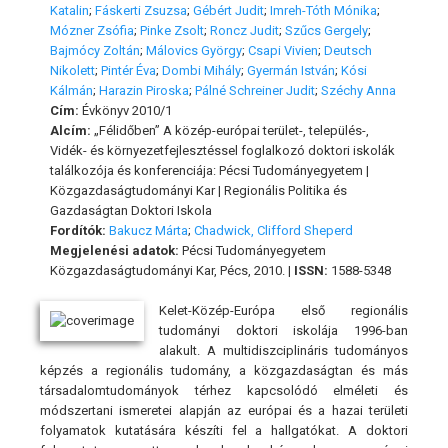
Katalin
;
Fáskerti Zsuzsa
;
Gébért Judit
;
Imreh-Tóth Mónika
;
Mózner Zsófia
;
Pinke Zsolt
;
Roncz Judit
;
Szűcs Gergely
;
Bajmócy Zoltán
;
Málovics György
;
Csapi Vivien
;
Deutsch
Nikolett
;
Pintér Éva
;
Dombi Mihály
;
Gyermán István
;
Kósi
Kálmán
;
Harazin Piroska
;
Pálné Schreiner Judit
;
Széchy Anna
Cím:
Évkönyv 2010/1
Alcím:
„Félidőben” A közép-európai terület-, település-,
Vidék- és környezetfejlesztéssel foglalkozó doktori iskolák
találkozója és konferenciája: Pécsi Tudományegyetem |
Közgazdaságtudományi Kar | Regionális Politika és
Gazdaságtan Doktori Iskola
Fordítók:
Bakucz Márta
;
Chadwick, Clifford Sheperd
Megjelenési adatok:
Pécsi Tudományegyetem
Közgazdaságtudományi Kar, Pécs, 2010. |
ISSN:
1588-5348
Kelet-Közép-Európa első regionális
tudományi doktori iskolá­ja 1996-ban
alakult. A multidiszciplináris tudományos
kép­zés a regionális tudomány, a közgazdaságtan és más
társada­lomtudományok térhez kapcsolódó elméleti és
módszertani ismeretei alapján az európai és a hazai területi
folyamatok kutatására készíti fel a hallgatókat. A doktori