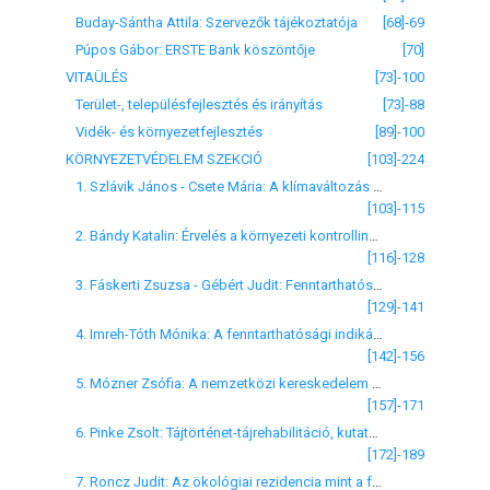
Buday-Sántha Attila: Szervezők tájékoztatója
[68]-69
Púpos Gábor: ERSTE Bank köszöntője
[70]
VITAÜLÉS
[73]-100
Terület-, településfejlesztés és irányítás
[73]-88
Vidék- és környezetfejlesztés
[89]-100
KÖRNYEZETVÉDELEM SZEKCIÓ
[103]-224
1. Szlávik János - Csete Mária: A klímaváltozás hatása a természeti értékekre alapozott turizmusra
[103]-115
2. Bándy Katalin: Érvelés a környezeti kontrolling minél szélesebb körben való elterjesztéséről
[116]-128
3. Fáskerti Zsuzsa - Gébért Judit: Fenntarthatóság mint jelenbeli jólét elemzése kistérségi szinten
[129]-141
4. Imreh-Tóth Mónika: A fenntarthatósági indikátorok lehetséges megközelítései és kritériumai
[142]-156
5. Mózner Zsófia: A nemzetközi kereskedelem környezeti hatásainak vizsgálata a karbonlábnyom segítségével
[157]-171
6. Pinke Zsolt: Tájtörténet-tájrehabilitáció, kutatástervezés
[172]-189
7. Roncz Judit: Az ökológiai rezidencia mint a fenntarthatóság környezeti pillérésének értékelési alapja