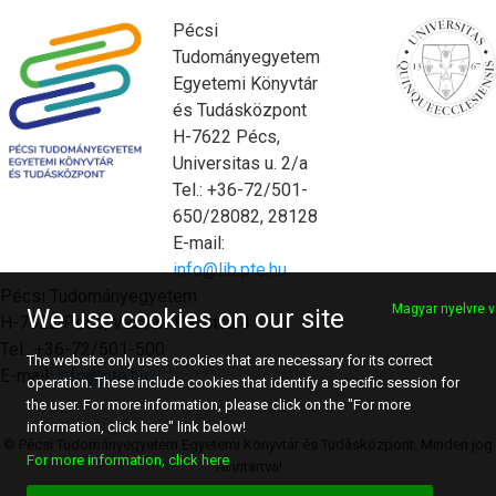
Pécsi
Tudományegyetem
Egyetemi Könyvtár
és Tudásközpont
H-7622 Pécs,
Universitas u. 2/a
Tel.: +36-72/501-
650/28082, 28128
E-mail:
info@lib.pte.hu
Pécsi Tudományegyetem
Magyar nyelvre v
We use cookies on our site
H-7622 Pécs, Vasvári Pál utca 4.
Tel.: +36-72/501-500
The website only uses cookies that are necessary for its correct
E-mail:
info@pte.hu
operation. These include cookies that identify a specific session for
the user. For more information, please click on the "For more
information, click here" link below!
© Pécsi Tudományegyetem Egyetemi Könyvtár és Tudásközpont. Minden jog
For more information, click here
fenntartva!