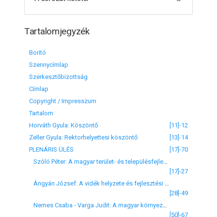
Tartalomjegyzék
Borító
Szennycímlap
Szerkesztőbizottság
Címlap
Copyright / Impresszum
Tartalom
Horváth Gyula: Köszöntő
[11]-12
Zeller Gyula: Rektorhelyettesi köszöntő
[13]-14
PLENÁRIS ÜLÉS
[17]-70
Szóló Péter: A magyar terület- és településfejlesztés helyzete és legfontosabb feladatai
[17]-27
Ángyán József: A vidék helyzete és fejlesztési feladatai
[28]-49
Nemes Csaba - Varga Judit: A magyar környezetvédelem helyzete és fejlesztési lehetőségei
[50]-67