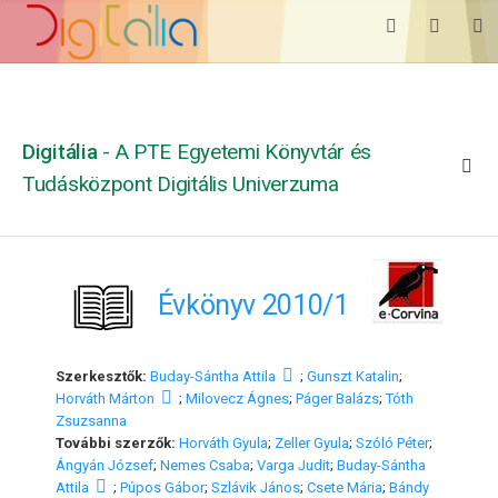
Digitália
- A PTE Egyetemi Könyvtár és
Tudásközpont Digitális Univerzuma
Évkönyv 2010/1
Szerkesztők:
Buday-Sántha Attila
;
Gunszt Katalin
;
Horváth Márton
;
Milovecz Ágnes
;
Páger Balázs
;
Tóth
Zsuzsanna
További szerzők:
Horváth Gyula
;
Zeller Gyula
;
Szóló Péter
;
Ángyán József
;
Nemes Csaba
;
Varga Judit
;
Buday-Sántha
Attila
;
Púpos Gábor
;
Szlávik János
;
Csete Mária
;
Bándy