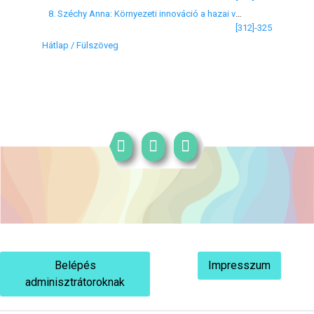
8. Széchy Anna: Környezeti innováció a hazai vegyiparban
[312]-325
Hátlap / Fülszöveg
Belépés
Impresszum
adminisztrátoroknak