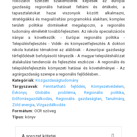
fokozatot szer­zett szakemberek képesek az európai
gazdaság regionális ha­tásait feltárni és értékelni, a
tapasztalatokat hazai viszonyok között alkalmazni,
stratégiákká és megvalósítási programokká alakítani, komplex
területi politikai döntéseket megalapozni, a regionális
tudomány elméletét továbbfejleszteni. Az iskola specializációs
irányai a következők: - Európai regionális politika -
Településfejlesztés - Vidék- és környezetfejlesztés A doktori
iskola kutatási témakörei az alábbiak: - Azeurópai gazdasági
térfejlődését befolyásoló tényezők - A magyar településhálózat
átalakulási tendenciái és fejlesztési eszközei - A regionális és
településfejlesztés környezeti hatásai és követelményei - Az
agrárgazdaság szerepe a regionális fejlődésben...
Kategóriák:
Közgazdaságtudomány
Tárgyszavak:
Fenntartható fejlődés
,
Környezetvédelem
,
Évkönyv
,
Globális probléma
,
Regionális politika
,
Erőforrásgazdálkodás
,
Regionális gazdaságtan
,
Tanulmány
,
Zöld energia
,
Vízgazdálkodás
Formátum:
OCR szöveg
Típus:
könyv
A sorozat kötetei