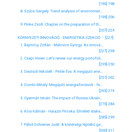
[190]-198
8. Szűcs Gergely: Trend analysis of environmental effects of Hungarian patents between 1990-2006
[199]-206
9. Pinke Zsolt: Chapter on the preparation of the area planning program titled floodplain rehabilitation model in Hortobágy-Sárrét
[207]-224
KÖRNYEZETI INNOVÁCIÓ - ENERGETIKA SZEKCIÓ
[227]-
1. Bajmócy Zoltán - Málovics György: Az innovációs teljesítmény környezeti hatásainak összefüggésrendszere
[227]-238
2. Csapi Vivien: Let’s renew our energy portofolio!
[239]-250
3. Deutsch Nikolett - Pintér Éva: A megújuló energiahordozókra épülő villamosenergia-termelési technológiák versenyképességét befolyásoló tényezők
[251]-262
4. Dombi Mihály: Megújuló energiaforrások - fenntarthatok és "fenntarthatóbbak”
[263]-274
5. Gyermán István: The impact of Russia-Ukraine GAS dispute in SEE region
[275]-284
6. Kósi Kálmán - Harazin Piroska: Elméleti stakeholder-koncepciók a gyakorlatorientált ISO 26000-es szabványtervezetben
[285]-299
7. Pálné Schreiner Judit: A kistérségi léptékű geotermikus energiahasznosítási, fejlesztési projektek támogatási formái
[300]-311