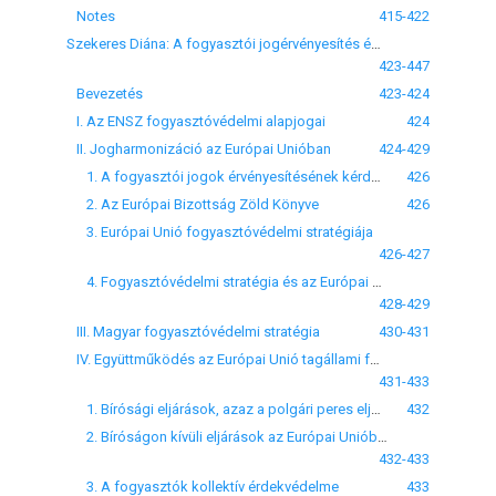
Notes
415-422
Szekeres Diána: A fogyasztói jogérvényesítés és a fogyasztóvédelem extrajudiciális eszközei
423-447
Bevezetés
423-424
I. Az ENSZ fogyasztóvédelmi alapjogai
424
II. Jogharmonizáció az Európai Unióban
424-429
1. A fogyasztói jogok érvényesítésének kérdése az Európai Közösségben
426
2. Az Európai Bizottság Zöld Könyve
426
3. Európai Unió fogyasztóvédelmi stratégiája
426-427
4. Fogyasztóvédelmi stratégia és az Európai Unió fogyasztóvédelmi stratégiája
428-429
III. Magyar fogyasztóvédelmi stratégia
430-431
IV. Együttműködés az Európai Unió tagállami fogyasztóvédelmi hatóságai között
431-433
1. Bírósági eljárások, azaz a polgári peres eljárások rendszere az Európai Unióban
432
2. Bíróságon kívüli eljárások az Európai Unióban
432-433
3. A fogyasztók kollektív érdekvédelme
433