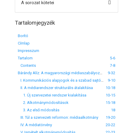
A sorozat kötetei
Tartalomjegyzék
Borító
Címlap
Impresszum
Tartalom
5-6
Contents
7-8
Bárándy Alíz: A magyarországi médiaszabályozás újrastrukturálása a kormányváltás után
9-32
I. Kommunikációs alapjogok és a szabad sajtó összefüggései
9-10
II. A médiarendszer strukturális átalakítása
10-18
1. Új szervezetei rendszer kialakítása
10-15
2. Alkotmánymódosítások
15-18
3. Az első módosítás
18
III. Túl a szervezeti reformon: médiaalkotmány
19-20
IV. A médiatörvény
20-22
V. Ismételt alkotmánymódosítás
22-23