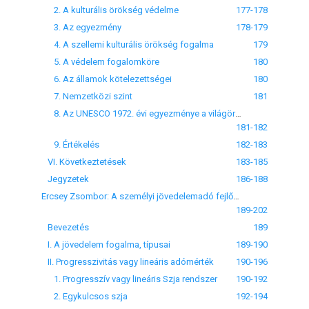
2. A kulturális örökség védelme
177-178
3. Az egyezmény
178-179
4. A szellemi kulturális örökség fogalma
179
5. A védelem fogalomköre
180
6. Az államok kötelezettségei
180
7. Nemzetközi szint
181
8. Az UNESCO 1972. évi egyezménye a világörökségről
181-182
9. Értékelés
182-183
VI. Következtetések
183-185
Jegyzetek
186-188
Ercsey Zsombor: A személyi jövedelemadó fejlődési irányai
189-202
Bevezetés
189
I. A jövedelem fogalma, típusai
189-190
II. Progresszivitás vagy lineáris adómérték
190-196
1. Progresszív vagy lineáris Szja rendszer
190-192
2. Egykulcsos szja
192-194