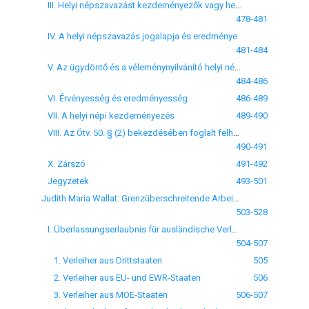
III. Helyi népszavazást kezdeményezők vagy helyi népi kezdeményezésre jogosultak köre
478-481
IV. A helyi népszavazás jogalapja és eredménye
481-484
V. Az ügydöntő és a véleménynyilvánító helyi népszavazás
484-486
VI. Érvényesség és eredményesség
486-489
VII. A helyi népi kezdeményezés
489-490
VIII. Az Ötv. 50. § (2) bekezdésében foglalt felhatalmazás alapján megalkotott önkormányzati rendelet
490-491
X. Zárszó
491-492
Jegyzetek
493-501
Judith Maria Wallat: Grenzüberschreitende Arbeitnehmerüberlassung in der EU unter besonderer Berücksichtigung der Überlassung aus MOE-Staaten in die Bundesrepublik Deutschland
503-528
I. Überlassungserlaubnis für ausländische Verleihunternehmen
504-507
1. Verleiher aus Drittstaaten
505
2. Verleiher aus EU- und EWR-Staaten
506
3. Verleiher aus MOE-Staaten
506-507