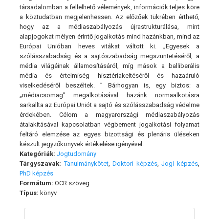
társadalomban a fellelhető vélemények, információk teljes köre
a köztudatban megjelenhessen. Az előzőek tükrében érthető,
hogy az a médiaszabályozás újrastrukturálása, mint
alapjogokat mélyen érintő jogalkotás mind hazánkban, mind az
Európai Unióban heves vitákat váltott ki. „Egyesek a
szólásszabadság és a sajtószabadság megszüntetéséről, a
média világéinak államosításáról, míg mások a balliberális
média és értelmiség hisztériakeltéséről és hazaáruló
viselkedéséről beszéltek. ” Bárhogyan is, egy biztos: a
„médiacsomag” megalkotásával hazánk normaalkotásra
sarkallta az Európai Uniót a sajtó és szólásszabadság védelme
érdekében. Célom a magyarországi médiaszabályozás
átalakításával kapcsolatban végbement jogalkotási folyamat
feltáró elemzése az egyes bizottsági és plenáris üléseken
készült jegyzőkönyvek értékelése igényével.
Kategóriák:
Jogtudomány
Tárgyszavak:
Tanulmánykötet
,
Doktori képzés
,
Jogi képzés
,
PhD képzés
Formátum:
OCR szöveg
Típus:
könyv