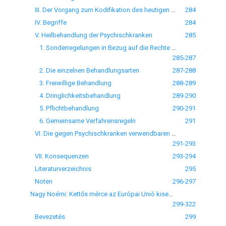
III. Der Vorgang zum Kodifikation des heutigen GwGs
284
IV. Begriffe
284
V. Heilbehandlung der Psychischkranken
285
1. Sonderregelungen in Bezug auf die Rechte der Psychischkranken
285-287
2. Die einzelnen Behandlungsarten
287-288
3. Freiwillige Behandlung
288-289
4. Dringlichkeitsbehandlung
289-290
5. Pflichtbehandlung
290-291
6. Gemeinsame Verfahrensregeln
291
VI. Die gegen Psychischkranken verwendbaren Zwangsmitteln und -maßnahmen
291-293
VII. Konsequenzen
293-294
Literaturverzeichnis
295
Noten
296-297
Nagy Noémi: Kettős mérce az Európai Unió kisebbségvédelmi politikájában
299-322
Bevezetés
299