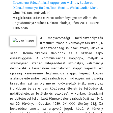
Zsuzsanna
;
Rácz Attila
;
Szappanyos Melinda
;
Szekeres
Diána
;
Szemenyei Balázs
;
Tábit Renáta
;
Wallat, Judith Maria
Cím:
PhD tanulmányok 10.
Megjelenési adatok:
Pécsi Tudományegyetem Állam- és
Jogtudományi Karának Doktori Iskolája, Pécs, 2011. |
ISSN:
1785-5535
A magyarországi médiaszabályozás
újrastrukturálása a kormányváltás után. „A
sajtószabadság is csak azoké, akiké a
sajtó. I.Kommunikációs alapjogok és a szabad sajtó
összefüggései. A kommunikációs alapjogok, melyek a
személyiség szabad kifejeződését szolgálják, valamennyi
demokratikus társadalom meghatározó alapját képezik. Az
igazság keresésének legitimációs alapját képező közlés
általános értelemben vett szabadsága mind egyéni, mind pedig
társadalmi szinten oly mélyen gyökeredző érték, amely „az
individuum és az emberi közösség létének és fejlődésének
nélkülözhetetlen feltétele és eszköze”. A konkrét társadalmi
rendeltetéssel felruházott tömegközlés szabadságát az 1949.
évi XX törvényt módosító, 1989. évi XXXI. törvény 61.§ (2)
bekezdése emelte az alapvető jogok közé. A törvény