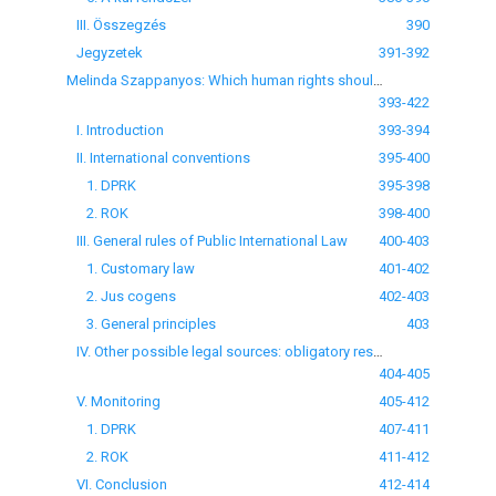
III. Összegzés
390
Jegyzetek
391-392
Melinda Szappanyos: Which human rights should be respected on the Korean peninsula?
393-422
I. Introduction
393-394
II. International conventions
395-400
1. DPRK
395-398
2. ROK
398-400
III. General rules of Public International Law
400-403
1. Customary law
401-402
2. Jus cogens
402-403
3. General principles
403
IV. Other possible legal sources: obligatory resolutions of the Security Council of the United Nations and the resolutions of the General Assembly
404-405
V. Monitoring
405-412
1. DPRK
407-411
2. ROK
411-412
VI. Conclusion
412-414