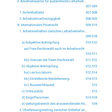
II. Arbeitserlaubnis für ausländische Leiharbeitnehmer
507-509
1. Aufenthaltstite
507-508
2. Arbeitnehmerfreizügigkeit
508-509
III. Internationales Privatrecht
509-519
1. Arbeitsverhältnis zwischen Leiharbeitnehmer und Verleiher
509-518
a) Subjektive Anknüpfung
510-512
aa) Freie Rechtswahl auch im Arbeitsrecht
510-511
bb) Grenzen der freien Rechtswahl
511-512
b) Objektive Anknüpfung
512-515
ba) Lex loci laboris
512-514
bb) Einstellende Niederlassung
514-515
bc) Ausweichklausel
515
c) Ordre public
515
d) Eingriffsnormen
515-518
e) Geltungsbereich des anzuwendenden Rechts
518
2. Überlassungsvertrag zwischen Entleiher und Verleiher