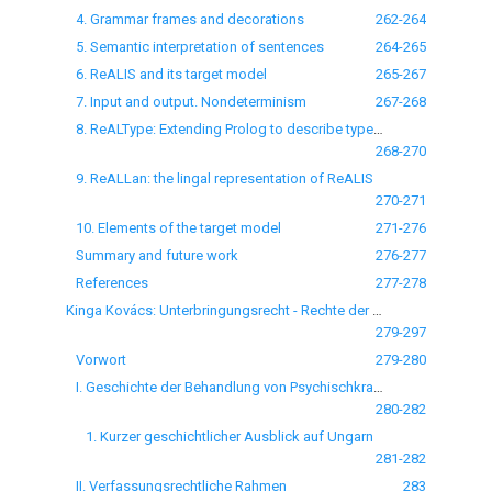
4. Grammar frames and decorations
262-264
5. Semantic interpretation of sentences
264-265
6. ReALIS and its target model
265-267
7. Input and output. Nondeterminism
267-268
8. ReALType: Extending Prolog to describe type hierarchies
268-270
9. ReALLan: the lingal representation of ReALIS
270-271
10. Elements of the target model
271-276
Summary and future work
276-277
References
277-278
Kinga Kovács: Unterbringungsrecht - Rechte der Psychischkranken
279-297
Vorwort
279-280
I. Geschichte der Behandlung von Psychischkranken
280-282
1. Kurzer geschichtlicher Ausblick auf Ungarn
281-282
II. Verfassungsrechtliche Rahmen
283