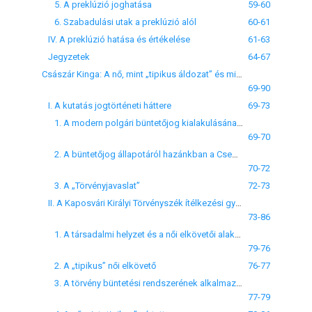
5. A preklúzió joghatása
59-60
6. Szabadulási utak a preklúzió alól
60-61
IV. A preklúzió hatása és értékelése
61-63
Jegyzetek
64-67
Császár Kinga: A nő, mint „tipikus áldozat” és mint „tipikus tettes”
69-90
I. A kutatás jogtörténeti háttere
69-73
1. A modern polgári büntetőjog kialakulásának nyugat-európai előzményei
69-70
2. A büntetőjog állapotáról hazánkban a Csemegi-kódex alkotása előtt
70-72
3. A „Törvényjavaslat”
72-73
II. A Kaposvári Királyi Törvényszék ítélkezési gyakorlata 1880 és 1904 között
73-86
1. A társadalmi helyzet és a női elkövetői alakzatok összefüggései
79-76
2. A „tipikus” női elkövető
76-77
3. A törvény büntetési rendszerének alkalmazása
77-79