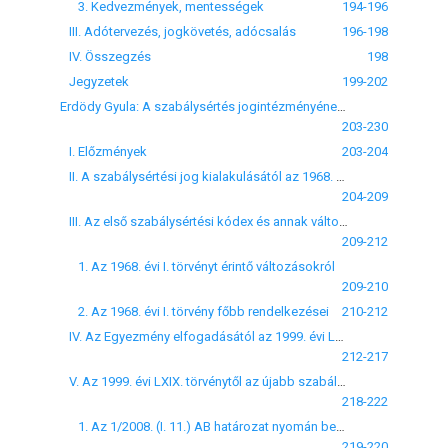
3. Kedvezmények, mentességek
194-196
III. Adótervezés, jogkövetés, adócsalás
196-198
IV. Összegzés
198
Jegyzetek
199-202
Erdödy Gyula: A szabálysértés jogintézményének alakulása Magyarországon
203-230
I. Előzmények
203-204
II. A szabálysértési jog kialakulásától az 1968. évi I. törvény megalkotásáig
204-209
III. Az első szabálysértési kódex és annak változásai az Egyezmény elfogadásáig
209-212
1. Az 1968. évi I. törvényt érintő változásokról
209-210
2. Az 1968. évi I. törvény főbb rendelkezései
210-212
IV. Az Egyezmény elfogadásától az 1999. évi LXIX. törvényig
212-217
V. Az 1999. évi LXIX. törvénytől az újabb szabálysértési törvény tervezetéig
218-222
1. Az 1/2008. (I. 11.) AB határozat nyomán bekövetkezett módosulásokról
219-220