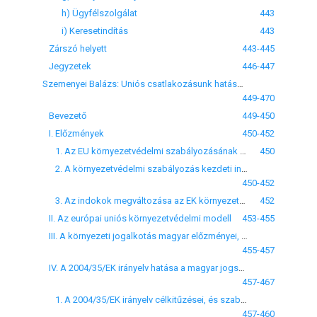
h) Ügyfélszolgálat
443
i) Keresetindítás
443
Zárszó helyett
443-445
Jegyzetek
446-447
Szemenyei Balázs: Uniós csatlakozásunk hatása a magyar kömyezetjogi felelősség szabályozására
449-470
Bevezető
449-450
I. Előzmények
450-452
1. Az EU környezetvédelmi szabályozásának kezdeti indokai, az indokok megváltozása
450
2. A környezetvédelmi szabályozás kezdeti indoka: az áruk szabad mozgását elősegítő tényező
450-452
3. Az indokok megváltozása az EK környezetvédelmi szabályozásában
452
II. Az európai uniós környezetvédelmi modell
453-455
III. A környezeti jogalkotás magyar előzményei, különös tekintettel a környezetjogi felelősségre
455-457
IV. A 2004/35/EK irányelv hatása a magyar jogszabályokra
457-467
1. A 2004/35/EK irányelv célkitűzései, és szabályozásának alapja a preambulum tükrében
457-460