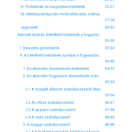
VI. Problémák és megoldási kísérletek
23-27
VII. Médiaszabályozás módosítás után, indítványok az Alkotmánybíróság előtt
27-28
Jegyzetek
29-32
Bencsik András: Békéltető testületek a fogyasztói jogérvényesítében
33-50
I. Bevezető gondolatok
33-34
II. A békéltető testületek szerepe a fogyasztóvédelemben
34-46
1. Az alternatív vitarendezés értékelése
34-35
2. Az alternatív fogyasztói vitarendezés más államok szabályozásában
35-39
2.1 A vizsgált államok szabályozásáról általában
35-36
2.2 Az olasz szabályozásról
36-37
2.3 A spanyol szabályozásról
37-38
2.4 A svéd szabályozásról
38-39
3. A magyar szabályozásról
40-46
3.1 A békéltető testületek felállítása Magyarországon