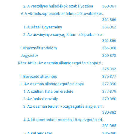
2. A veszélyes hulladékok szabályozása
358-361
V. A vörösiszap esetében felmerülő további kérdések
361-366
1. A Bázeli Egyezmény
361-362
2. Az ásványinyersanyag-kitermelő iparban keletkező hulladék
362-366
Felhasznált irodalom
366-368
Jegyzetek
369-373
Rácz Attila: Az oszmán államigazgatás alapjai és kiépülése a korai oszmán korban
375-392
I. Bevezető áttekintés
375-377
II. Az oszmán államigazgatás alapjai
377-390
1. A szultáni hatalom eredete
377-379
2. Az ’askerí osztály
379-380
3. Az oszmán területi közigazgatás alapja, a timar rendszer
380-382
4. A központosított oszmán közigazgatás adminisztratív eszköze, a defter
383-385
5. A kul rendszer
386-390