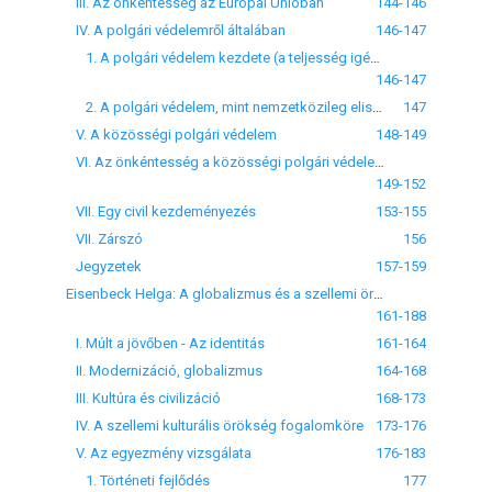
III. Az önkéntesség az Európai Unióban
144-146
IV. A polgári védelemről általában
146-147
1. A polgári védelem kezdete (a teljesség igénye nélkül)
146-147
2. A polgári védelem, mint nemzetközileg elismert szervezet, feladat- és intézkedési rendszer
147
V. A közösségi polgári védelem
148-149
VI. Az önkéntesség a közösségi polgári védelem területén
149-152
VII. Egy civil kezdeményezés
153-155
VII. Zárszó
156
Jegyzetek
157-159
Eisenbeck Helga: A globalizmus és a szellemi örökség relációja
161-188
I. Múlt a jövőben - Az identitás
161-164
II. Modernizáció, globalizmus
164-168
III. Kultúra és civilizáció
168-173
IV. A szellemi kulturális örökség fogalomköre
173-176
V. Az egyezmény vizsgálata
176-183
1. Történeti fejlődés
177