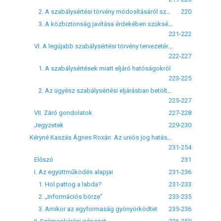
2. A szabálysértési törvény módosításáról szóló 2009. évi CXXXVI. törvényről
220
3. A közbiztonság javítása érdekében szükséges egyes törvénymódosításokról szóló 2010. évi LXXXVI. törvény rendelkezéseiről
221-222
VI. A legújabb szabálysértési törvény tervezetéről
222-227
1. A szabálysértések miatt eljáró hatóságokról
223-225
2. Az ügyész szabálysértési eljárásban betöltött szerepéről
225-227
VII. Záró gondolatok
227-228
Jegyzetek
229-230
Kéryné Kaszás Ágnes Roxán: Az uniós jog hatása a hazai kartellfelderítésre
231-254
Előszó
231
I. Az együttműködés alapjai
231-236
1. Hol pattog a labda?
231-233
2. „Információs börze”
233-235
3. Amikor az egyformaság gyönyörködtet
235-236