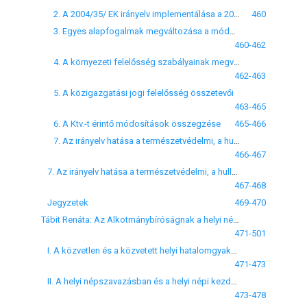
2. A 2004/35/ EK irányelv implementálása a 2007. évi XXIX. törvénnyel
460
3. Egyes alapfogalmak megváltozása a módosító törvényt követően
460-462
4. A környezeti felelősség szabályainak megváltozása a 2007. évi XXIX. törvényt követően
462-463
5. A közigazgatási jogi felelősség összetevői
463-465
6. A Ktv.-t érintő módosítások összegzése
465-466
7. Az irányelv hatása a természetvédelmi, a hulladékgazdálkodási és a vízgazdálkodási törvényre
466-467
7. Az irányelv hatása a természetvédelmi, a hulladékgazdálkodási és a vízgazdálkodási törvényre
467-468
Jegyzetek
469-470
Tábit Renáta: Az Alkotmánybíróságnak a helyi népszavazásra és a helyi népi kezdeményezésre vonatkozó döntéseiről
471-501
I. A közvetlen és a közvetett helyi hatalomgyakorlásról
471-473
II. A helyi népszavazásban és a helyi népi kezdeményezésben részvételre jogosultak köre
473-478