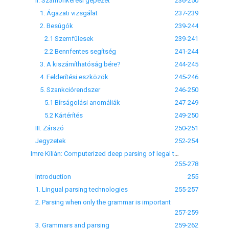
II. Számonkérési gépezet
236-250
1. Ágazati vizsgálat
237-239
2. Besúgók
239-244
2.1 Szemfülesek
239-241
2.2 Bennfentes segítség
241-244
3. A kiszámíthatóság bére?
244-245
4. Felderítési eszközök
245-246
5. Szankciórendszer
246-250
5.1 Bírságolási anomáliák
247-249
5.2 Kártérítés
249-250
III. Zárszó
250-251
Jegyzetek
252-254
Imre Kilián: Computerized deep parsing of legal texts
255-278
Introduction
255
1. Lingual parsing technologies
255-257
2. Parsing when only the grammar is important
257-259
3. Grammars and parsing
259-262