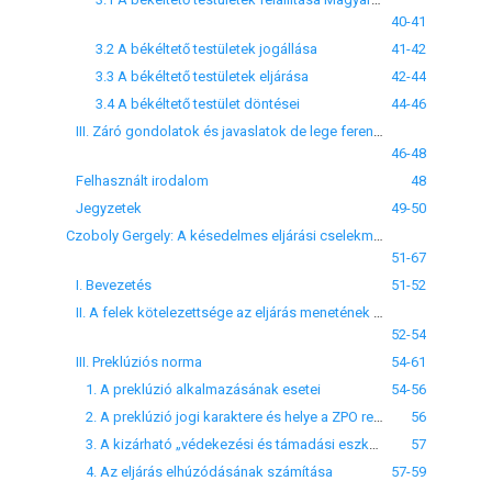
40-41
3.2 A békéltető testületek jogállása
41-42
3.3 A békéltető testületek eljárása
42-44
3.4 A békéltető testület döntései
44-46
III. Záró gondolatok és javaslatok de lege ferenda
46-48
Felhasznált irodalom
48
Jegyzetek
49-50
Czoboly Gergely: A késedelmes eljárási cselekmények szankcionálása - Preklúziós rendelkezések a német polgári perrendtartás 1976. évi novellájában
51-67
I. Bevezetés
51-52
II. A felek kötelezettsége az eljárás menetének elősegítésére
52-54
III. Preklúziós norma
54-61
1. A preklúzió alkalmazásának esetei
54-56
2. A preklúzió jogi karaktere és helye a ZPO rendszerében
56
3. A kizárható „védekezési és támadási eszközök”
57
4. Az eljárás elhúzódásának számítása
57-59