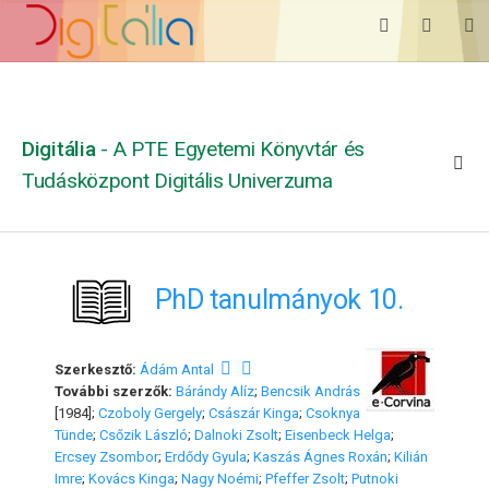
Digitália
- A PTE Egyetemi Könyvtár és
Tudásközpont Digitális Univerzuma
PhD tanulmányok 10.
Szerkesztő:
Ádám Antal
További szerzők:
Bárándy Alíz
;
Bencsik András
[1984];
Czoboly Gergely
;
Császár Kinga
;
Csoknya
Tünde
;
Csőzik László
;
Dalnoki Zsolt
;
Eisenbeck Helga
;
Ercsey Zsombor
;
Erdődy Gyula
;
Kaszás Ágnes Roxán
;
Kilián
Imre
;
Kovács Kinga
;
Nagy Noémi
;
Pfeffer Zsolt
;
Putnoki