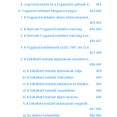
4. Jogi tanácsadás és a fogyasztói igények érvényesítését segítő eszközök
433
V. Fogyasztóvédelem Magyarországon
434-443
1. A fogyasztóvédelem állami intézményrendszerének szerepvállalásáról
434-435
2. A Nemzeti Fogyasztóvédelmi Hatóság
435-436
3. A Nemzeti Fogyasztóvédelmi Hatóság szervezete
436-437
4. A fogyasztóvédelemről szóló 1997. évi CLV. törvény
437-438
5. A békéltető testület eljárásának részletes bemutatása
438-443
a) A békéltető testület eljárásának célja
439
b) A békéltető testület működése
439
c) A békéltető testület hatásköre és illetékessége
439
d) A békéltető testület összetétele
440
e) A békéltető testület eljáró tanácsa
440
f) A békéltető testület eljárásának megindítása és lefolytatása
441-442
g) Az eljárás befejezése
442-443