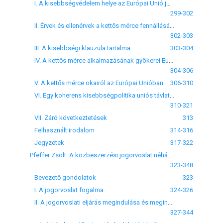
I. A kisebbségvédelem helye az Európai Unió jogában
299-302
II. Érvek és ellenérvek a kettős mérce fennállását illetően
302-303
III. A kisebbségi klauzula tartalma
303-304
IV. A kettős mérce alkalmazásának gyökerei Európában
304-306
V. A kettős mérce okairól az Európai Unióban
306-310
VI. Egy koherens kisebbségpolitika uniós távlatai
310-321
VII. Záró következtetések
313
Felhasznált irodalom
314-316
Jegyzetek
317-322
Pfeffer Zsolt: A közbeszerzési jogorvoslat néhány alapvető kérdése a joggyakorlat tükrében
323-348
Bevezető gondolatok
323
I. A jogorvoslat fogalma
324-326
II. A jogorvoslati eljárás megindulása és megindítása: a kérelemre induló eljárás néhány alapvető problémája
327-344