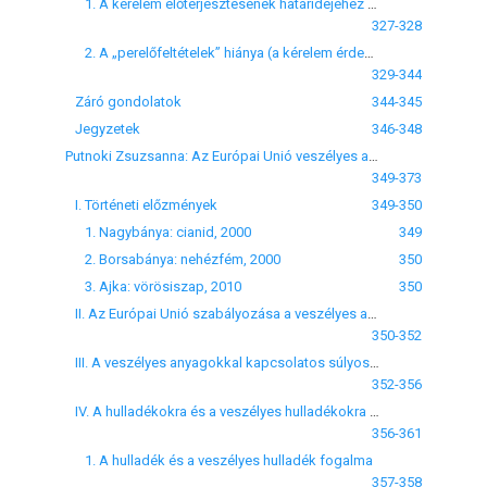
1. A kérelem előterjesztésének határidejéhez kapcsolódó általános kérdések
327-328
2. A „perelőfeltételek” hiánya (a kérelem érdemi vizsgálat nélküli elutasítása)
329-344
Záró gondolatok
344-345
Jegyzetek
346-348
Putnoki Zsuzsanna: Az Európai Unió veszélyes anyagokat használó ipari létesítményekre, és ipari létesítmények veszélyes hulladékaira vonatkozó szabályozási területei a tiszai cianid-katasztrófa és az ajkai vörösiszap-ömlés tükrében
349-373
I. Történeti előzmények
349-350
1. Nagybánya: cianid, 2000
349
2. Borsabánya: nehézfém, 2000
350
3. Ajka: vörösiszap, 2010
350
II. Az Európai Unió szabályozása a veszélyes anyagokat a rendeltetésszerű működés során használó ipari létesítmények esetében
350-352
III. A veszélyes anyagokkal kapcsolatos súlyos balesetek megelőzésére vonatkozó eu-s szabályok elemzése
352-356
IV. A hulladékokra és a veszélyes hulladékokra vonatkozó szabályozás
356-361
1. A hulladék és a veszélyes hulladék fogalma
357-358