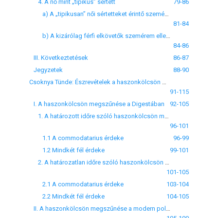
4. A nő mint „tipikus” sértett
79-86
a) A „tipikusan” női sértetteket érintő szemérem elleni és a testi épség elleni bűncselekményekkel szembeni ítélkezési gyakorlat összehasonlítása
81-84
b) A kizárólag férfi elkövetők szemérem elleni és a nők által elkövetett vagyon elleni bűncselekmények büntetési gyakorlata
84-86
III. Következtetések
86-87
Jegyzetek
88-90
Csoknya Tünde: Észrevételek a haszonkölcsön megszűnéséről egy paulusi Digesta-fragmentum alapján (Paul. D. 13.6.17.3)
91-115
I. A haszonkölcsön megszűnése a Digestában
92-105
1. A határozott időre szóló haszonkölcsön megszűnése
96-101
1.1 A commodatarius érdeke
96-99
1.2 Mindkét fél érdeke
99-101
2. A határozatlan időre szóló haszonkölcsön megszűnése
101-105
2.1 A commodatarius érdeke
103-104
2.2 Mindkét fél érdeke
104-105
II. A haszonkölcsön megszűnése a modern polgári törvénykönyvekben