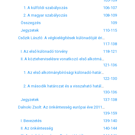
105-109
1. A külföldi szabályozás
106-107
2. A magyar szabályozás
108-109
Összegzés
109
Jegyzetek
110-115
Csőzik László: A végkielégítések különadóját érintő országgyűlési és alkotmánybírósági döntésekről
117-138
I. Az első különadó törvény
118-121
II. A közteherviselésre vonatkozó első alkotmánymódosítás
121-136
1. Az első alkotmánybírósági különadó-határozat
122-130
2. A második határozat és a visszaható hatály tilalma
130-136
Jegyzetek
137-138
Dalnoki Zsolt: Az önkéntesség európai éve 2011 és egy civil kezdeményezés a közösségi polgári védelem területén
139-159
I. Bevezetés
139-140
II. Az önkéntesség
140-144