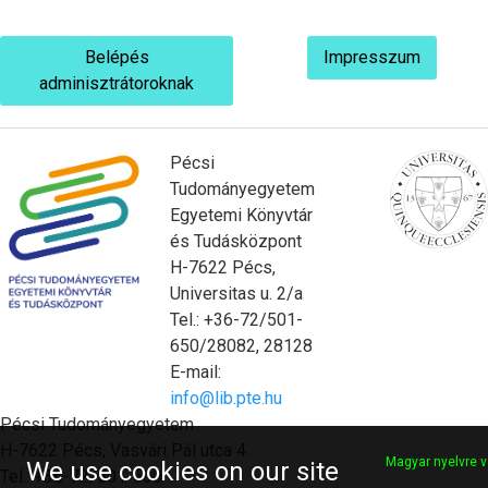
Belépés
Impresszum
adminisztrátoroknak
Pécsi
Tudományegyetem
Egyetemi Könyvtár
és Tudásközpont
H-7622 Pécs,
Universitas u. 2/a
Tel.: +36-72/501-
650/28082, 28128
E-mail:
info@lib.pte.hu
Pécsi Tudományegyetem
H-7622 Pécs, Vasvári Pál utca 4.
Magyar nyelvre v
We use cookies on our site
Tel.: +36-72/501-500