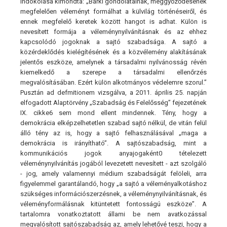
indokolása kimondta: „Bárki gondolatainak, meggyőződésének
megfelelően véleményt formálhat a külvilág történéseiről, és
ennek megfelelő keretek között hangot is adhat. Külön is
nevesített formája a véleménynyilvánításnak és az ehhez
kapcsolódó jogoknak a sajtó szabadsága. A sajtó a
közérdeklődés kielégítésének és a közvélemény alakításának
jelentős eszköze, amelynek a társadalmi nyilvánosság révén
kiemelkedő a szerepe a társadalmi ellenőrzés
megvalósításában. Ezért külön alkotmányos védelemre szorul.”
Pusztán ad defmitionem vizsgálva, a 2011. április 25. napján
elfogadott Alaptörvény „Szabadság és Felelősség” fejezetének
IX. cikke6 sem mond ellent mindennek. Tény, hogy a
demokrácia elképzelhetetlen szabad sajtó nélkül, de vitán felül
álló tény az is, hogy a sajtó felhasználásával „maga a
demokrácia is irányítható”. A sajtószabadság, mint a
kommunikációs jogok anyajogaként0 tételezett
véleménynyilvánítás jogából levezetett nevesített - azt szolgáló
- jog, amely valamennyi médium szabadságát felöleli, arra
figyelemmel garantálandó, hogy „a sajtó a véleményalkotáshoz
szükséges információszerzésnek, a véleménynyilvánításnak, és
véleményformálásnak kitüntetett fontosságú eszköze”. A
tartalomra vonatkoztatott állami be nem avatkozással
megvalósított sajtószabadság az, amely lehetővé teszi, hogy a