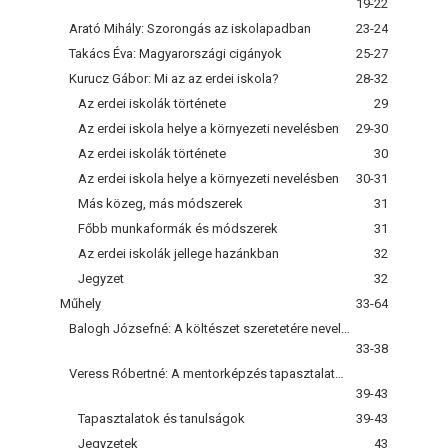
19-22
Arató Mihály: Szorongás az iskolapadban
23-24
Takács Éva: Magyarországi cigányok
25-27
Kurucz Gábor: Mi az az erdei iskola?
28-32
Az erdei iskolák története
29
Az erdei iskola helye a környezeti nevelésben
29-30
Az erdei iskolák története
30
Az erdei iskola helye a környezeti nevelésben
30-31
Más közeg, más módszerek
31
Főbb munkaformák és módszerek
31
Az erdei iskolák jellege hazánkban
32
Jegyzet
32
Műhely
33-64
Balogh Józsefné: A költészet szeretetére nevelés eredményessége (egy felmérés tapasztalatai)
33-38
Veress Róbertné: A mentorképzés tapasztalatai, tanulságai egy matematikaoktató szemével
39-43
Tapasztalatok és tanulságok
39-43
Jegyzetek
43