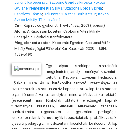
Jenőné Kertesei Éva
;
Szabóné Gondos Piroska
;
Fekete
Gyuláné
;
Nemesné Kis Szilvia
;
Szabóné Boros Szilvia
;
Barkóczy László
;
Deli István
;
Balátiné Soth Katalin
;
Kékes
Szabó Mihály
;
Tóth Istvánné
Cím:
Képzés és gyakorlat, 1. évf., 1. sz., 2003 (február)
Alcím:
A Kaposvári Egyetem Csokonai Vitéz Mihály
Pedagógiai Főiskolai Kar folyóirata
Megjelenési adatok:
Kaposvári Egyetem Csokonai Vitéz
Mihály Pedagógiai Főiskolai Kar, Kaposvár, 2003. |
ISSN:
1589-519X
Egy olyan szaklapot szeretnénk
megjelentetni, amely - reményeink szerint -
betölti a Kaposvári Egyetem Pedagógiai
Főiskolai Kara és a hatókörébe tartozó intézmények és
szakemberek közötti intenzív kapcsolatot. A lap fokozatosan
olyan fórummá válhat, amelyben mind a főiskolai kar oktatói
(esetenként más főiskolák oktatói) lehetőséget kapnak
tudományos kutatásaik, elméleti feltevéseik, tanácsaik
publikálására. Ugyanakkor a gyakorlati pedagógiai
szakembereknek is mód nyílik tapasztalataik, próbálkozásaik,
újszerű pedagógiai, módszertani kísérleteik közlésére. A lap