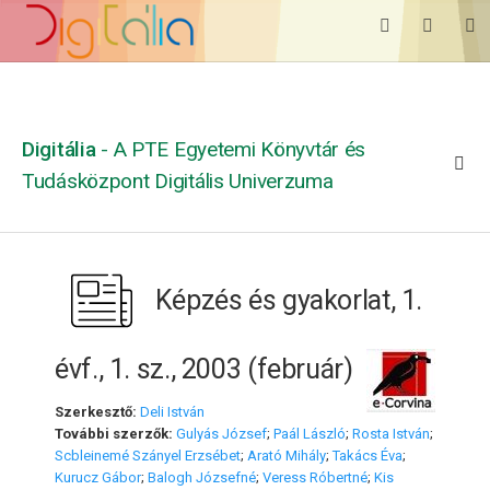
Digitália
- A PTE Egyetemi Könyvtár és
Tudásközpont Digitális Univerzuma
Képzés és gyakorlat, 1.
évf., 1. sz., 2003 (február)
Szerkesztő:
Deli István
További szerzők:
Gulyás József
;
Paál László
;
Rosta István
;
Scbleinemé Szányel Erzsébet
;
Arató Mihály
;
Takács Éva
;
Kurucz Gábor
;
Balogh Józsefné
;
Veress Róbertné
;
Kis