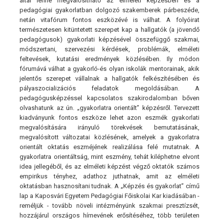
által lenne megvalósítható az elméleti képzésben és a
pedagógiai gyakorlatban dolgozó szakemberek párbeszéde,
netán vitafórum fontos eszközévé is válhat. A folyóirat
természetesen kitüntetett szerepet kap a hallgatók (a jövendő
pedagógusok) gyakorlati képzésével összefüggő szakmai,
módszertani, szervezési kérdések, problémák, elméleti
feltevések, kutatási eredmények közlésében. Ily módon
fórumává válhat a gyakorló-és olyan iskolák mentorainak, akik
jelentős szerepet vállalnak a hallgatók felkészítésében és
pályaszocializációs feladatok megoldásában. A
pedagógusképzéssel kapcsolatos szakirodalomban bőven
olvashatunk az ún. „gyakorlatra orientált” képzésről. Tervezett
kiadványunk fontos eszköze lehet azon eszmék gyakorlati
megvalósítására irányuló törekvések bemutatásának,
megvalósított változatai közlésének, amelyek a gyakorlatra
orientált oktatás eszméjének realizálása felé mutatnak. A
gyakorlatra orientáltság, mint eszmény, tehát kiléphetne elvont
idea jellegéből, és az elméleti képzést végző oktatók számos
empirikus tényhez, adathoz juthatnak, amit az elméleti
oktatásban hasznosítani tudnak. A „Képzés és gyakorlat” című
lap a Kaposvári Egyetem Pedagógiai Főiskolai Kar kiadásában -
reméljük - tovább növeli intézményünk szakmai presztízsét,
hozzájárul országos hírnevének erősítéséhez, több területen