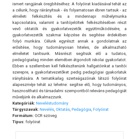
ismert rangjának öregbítéséhez. A folyóirat kiadásával tehát az
a célunk, hogy ráirányítsuk - és folyamatosan ébren tartsuk - az
elméleti felkészítés és a mindennapi műhelymunka
kapcsolatára, valamint a tanítójelöltek felkészítésében részt
vevő oktatók és gyakorlatvezetők együttműködésére, a
gyakorlatvezetők szakmai képzése és segítése érdekében
folyó munkára. Célunk egyrészt annak a gondolatnak az
erősítése, hogy tudományosan hiteles, de alkalmazható
elméletet tanítsunk. Másrészt segítsük elő a tudatos,
pedagógiailag minden elemében átgondolt iskolai gyakorlatot.
Ebben a szellemben kell felkészítenünk hallgatóinkat a tanítói
szerepre, a gyakorlatvezetőket pedig pedagógiai gyakorlatuk
irányítására. A tematikailag szerteágazónak látszó folyóirat
alapeszméje tehát az lehetne: segítse elő, hogy tudományos,
hasznosítható és társadalmi szempontból releváns pedagógiát
műveljünk és alkalmazzunk.
Kategóriák:
Neveléstudomány
Tárgyszavak:
Nevelés
,
Oktatás
,
Pedagógia
,
Folyóirat
Formátum:
OCR szöveg
Típus:
folyóirat