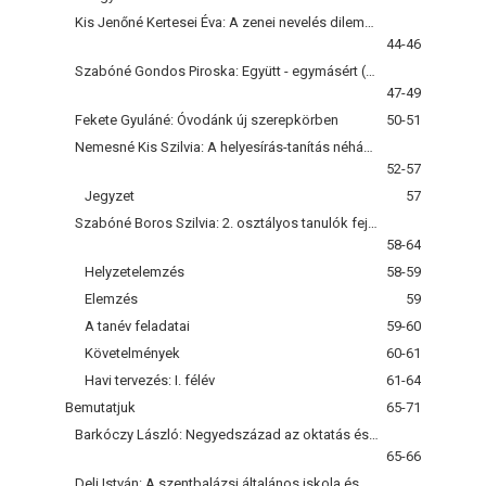
Kis Jenőné Kertesei Éva: A zenei nevelés dilemmái
44-46
Szabóné Gondos Piroska: Együtt - egymásért (Az óvodapedagógus-képzés és az óvodai nevelés)
47-49
Fekete Gyuláné: Óvodánk új szerepkörben
50-51
Nemesné Kis Szilvia: A helyesírás-tanítás néhány kérdésfelvetése
52-57
Jegyzet
57
Szabóné Boros Szilvia: 2. osztályos tanulók fejlesztését célzó munkaterv
58-64
Helyzetelemzés
58-59
Elemzés
59
A tanév feladatai
59-60
Követelmények
60-61
Havi tervezés: I. félév
61-64
Bemutatjuk
65-71
Barkóczy László: Negyedszázad az oktatás és kutatás szolgálatában (beszélgetés Rosta István főiskolai tanárral, tudománytörténésszel)
65-66
Deli István: A szentbalázsi általános iskola és óvoda környezete és belső világa (interjú Gelencsér István Árpáddal)