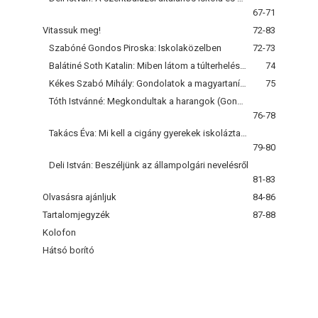
67-71
Vitassuk meg!
72-83
Szabóné Gondos Piroska: Iskolaközelben
72-73
Balátiné Soth Katalin: Miben látom a túlterhelést az alsó tagozaton?
74
Kékes Szabó Mihály: Gondolatok a magyartanítás helyzetéről
75
Tóth Istvánné: Megkondultak a harangok (Gondolatok arról, hogy drámai helyzet van-e az iskolában az olvasástanítás területén)
76-78
Takács Éva: Mi kell a cigány gyerekek iskoláztatásához? - Szemlélet, pénz, pedagógus, családi háttér?
79-80
Deli István: Beszéljünk az állampolgári nevelésről
81-83
Olvasásra ajánljuk
84-86
Tartalomjegyzék
87-88
Kolofon
Hátsó borító