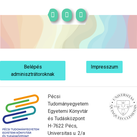
Belépés
Impresszum
adminisztrátoroknak
Pécsi
Tudományegyetem
Egyetemi Könyvtár
és Tudásközpont
H-7622 Pécs,
Universitas u. 2/a