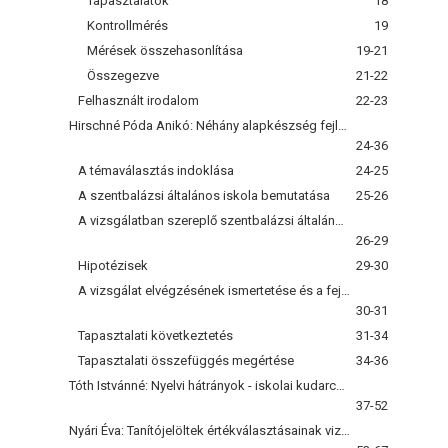
Tapasztalatok
18
Kontrollmérés
19
Mérések összehasonlítása
19-21
Összegezve
21-22
Felhasznált irodalom
22-23
Hirschné Póda Anikó: Néhány alapkészség fejlesztési célú vizsgálata az iskolába kerülő tanulóknál
24-36
A témaválasztás indoklása
24-25
A szentbalázsi általános iskola bemutatása
25-26
A vizsgálatban szereplő szentbalázsi általános iskola tanulóinak a szociális helyzete
26-29
Hipotézisek
29-30
A vizsgálat elvégzésének ismertetése és a fejlesztés során alkalmazott módszerek
30-31
Tapasztalati következtetés
31-34
Tapasztalati összefüggés megértése
34-36
Tóth Istvánné: Nyelvi hátrányok - iskolai kudarcok II.
37-52
Nyári Éva: Tanítójelöltek értékválasztásainak vizsgálata a kaposvári főiskolán