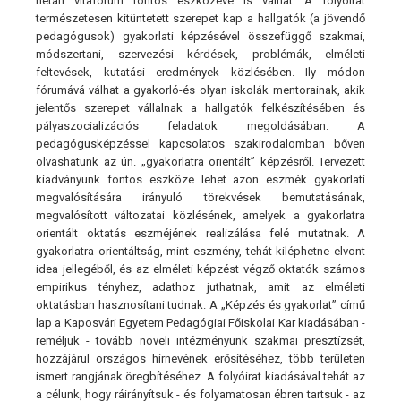
netán vitafórum fontos eszközévé is válhat. A folyóirat
természetesen kitüntetett szerepet kap a hallgatók (a jövendő
pedagógusok) gyakorlati képzésével összefüggő szakmai,
módszertani, szervezési kérdések, problémák, elméleti
feltevések, kutatási eredmények közlésében. Ily módon
fórumává válhat a gyakorló-és olyan iskolák mentorainak, akik
jelentős szerepet vállalnak a hallgatók felkészítésében és
pályaszocializációs feladatok megoldásában. A
pedagógusképzéssel kapcsolatos szakirodalomban bőven
olvashatunk az ún. „gyakorlatra orientált” képzésről. Tervezett
kiadványunk fontos eszköze lehet azon eszmék gyakorlati
megvalósítására irányuló törekvések bemutatásának,
megvalósított változatai közlésének, amelyek a gyakorlatra
orientált oktatás eszméjének realizálása felé mutatnak. A
gyakorlatra orientáltság, mint eszmény, tehát kiléphetne elvont
idea jellegéből, és az elméleti képzést végző oktatók számos
empirikus tényhez, adathoz juthatnak, amit az elméleti
oktatásban hasznosítani tudnak. A „Képzés és gyakorlat” című
lap a Kaposvári Egyetem Pedagógiai Főiskolai Kar kiadásában -
reméljük - tovább növeli intézményünk szakmai presztízsét,
hozzájárul országos hírnevének erősítéséhez, több területen
ismert rangjának öregbítéséhez. A folyóirat kiadásával tehát az
a célunk, hogy ráirányítsuk - és folyamatosan ébren tartsuk - az