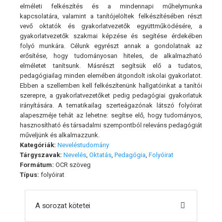
elméleti felkészítés és a mindennapi műhelymunka
kapcsolatára, valamint a tanítójelöltek felkészítésében részt
vevő oktatók és gyakorlatvezetők együttműködésére, a
gyakorlatvezetők szakmai képzése és segítése érdekében
folyó munkára. Célunk egyrészt annak a gondolatnak az
erősítése, hogy tudományosan hiteles, de alkalmazható
elméletet tanítsunk. Másrészt segítsük elő a tudatos,
pedagógiailag minden elemében átgondolt iskolai gyakorlatot.
Ebben a szellemben kell felkészítenünk hallgatóinkat a tanítói
szerepre, a gyakorlatvezetőket pedig pedagógiai gyakorlatuk
irányítására. A tematikailag szerteágazónak látszó folyóirat
alapeszméje tehát az lehetne: segítse elő, hogy tudományos,
hasznosítható és társadalmi szempontból releváns pedagógiát
műveljünk és alkalmazzunk.
Kategóriák:
Neveléstudomány
Tárgyszavak:
Nevelés
,
Oktatás
,
Pedagógia
,
Folyóirat
Formátum:
OCR szöveg
Típus:
folyóirat
A sorozat kötetei