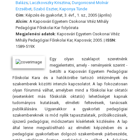
Balázs
;
Laczkovszky Krisztina
;
Durgonicsné Molnár
Erzsébet
;
Szabó Eszter
;
Kaponya Tünde
Cím:
Képzés és gyakorlat, 3. évf., 1. sz., 2005 (április)
Alcím:
A Kaposvári Egyetem Csokonai Vitéz Mihály
Pedagógiai Főiskolai Kar folyóirata
Megjelenési adatok:
Kaposvári Egyetem Csokonai Vitéz
Mihály Pedagógiai Főiskolai Kar, Kaposvár, 2005. |
ISSN:
1589-519X
Egy olyan szaklapot szeretnénk
megjelentetni, amely - reményeink szerint -
betölti a Kaposvári Egyetem Pedagógiai
Főiskolai Kara és a hatókörébe tartozó intézmények és
szakemberek közötti intenzív kapcsolatot. A lap fokozatosan
olyan fórummá válhat, amelyben mind a főiskolai kar oktatói
(esetenként más főiskolák oktatói) lehetőséget kapnak
tudományos kutatásaik, elméleti feltevéseik, tanácsaik
publikálására. Ugyanakkor a gyakorlati pedagógiai
szakembereknek is mód nyílik tapasztalataik, próbálkozásaik,
újszerű pedagógiai, módszertani kísérleteik közlésére. A lap
által lenne megvalósítható az elméleti képzésben és a
pedagógiai gyakorlatban dolgozó szakemberek párbeszéde,