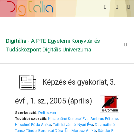
Digitália
- A PTE Egyetemi Könyvtár és
Tudásközpont Digitális Univerzuma
Képzés és gyakorlat, 3.
évf., 1. sz., 2005 (április)
Szerkesztő:
Deli István
További szerzők:
Kis Jenőné Kenesei Éva
;
Ambrus Péterné
;
Hirschné Póda Anikó
;
Tóth Istvánné
;
Nyári Éva
;
Duzmathné
Tancz Tünde
;
Boronkai Dóra
;
Mórocz Anikó
;
Sándor P.