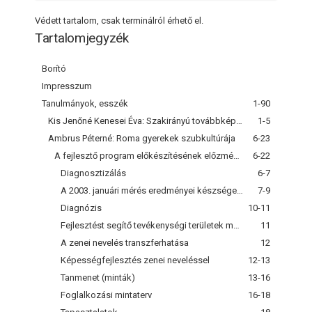
Védett tartalom, csak terminálról érhető el.
Tartalomjegyzék
Borító
Impresszum
Tanulmányok, esszék
1-90
Kis Jenőné Kenesei Éva: Szakirányú továbbképzési szakok a Kaposvári Egyetem Csokonai Vitéz Mihály Pedagógiai Főiskolai Karán
1-5
Ambrus Péterné: Roma gyerekek szubkultúrája
6-23
A fejlesztő program előkészítésének előzményei
6-22
Diagnosztizálás
6-7
A 2003. januári mérés eredményei készségenként
7-9
Diagnózis
10-11
Fejlesztést segítő tevékenységi területek meghatározása
11
A zenei nevelés transzferhatása
12
Képességfejlesztés zenei neveléssel
12-13
Tanmenet (minták)
13-16
Foglalkozási mintaterv
16-18