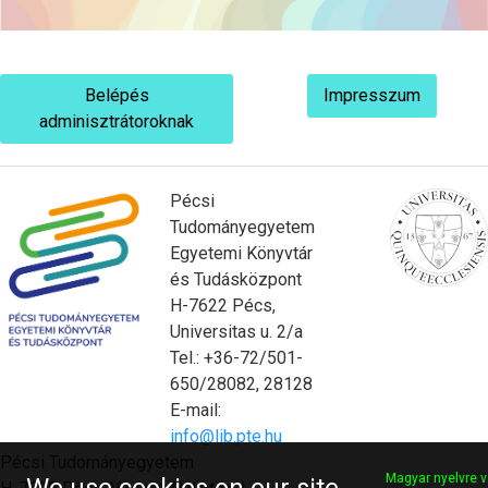
Belépés
Impresszum
adminisztrátoroknak
Pécsi
Tudományegyetem
Egyetemi Könyvtár
és Tudásközpont
H-7622 Pécs,
Universitas u. 2/a
Tel.: +36-72/501-
650/28082, 28128
E-mail:
info@lib.pte.hu
Pécsi Tudományegyetem
Magyar nyelvre v