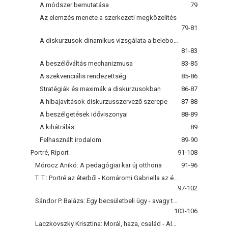
A módszer bemutatása
79
Az elemzés menete a szerkezeti megközelítés
79-81
A diskurzusok dinamikus vizsgálata a belebonyolódás
81-83
A beszélőváltás mechanizmusa
83-85
A szekvenciális rendezettség
85-86
Stratégiák és maximák a diskurzusokban
86-87
A hibajavítások diskurzusszervező szerepe
87-88
A beszélgetések időviszonyai
88-89
A kihátrálás
89
Felhasznált irodalom
89-90
Portré, Riport
91-108
Mórocz Anikó: A pedagógiai kar új otthona
91-96
T. T.: Portré az éterből - Komáromi Gabriella az életről, az írásról, az írás életéről
97-102
Sándor P. Balázs: Egy becsületbeli ügy - avagy tanítók egy új korban
103-106
Laczkovszky Krisztina: Morál, haza, család - Alkalmi diskurzus Ranschburg Jenővel