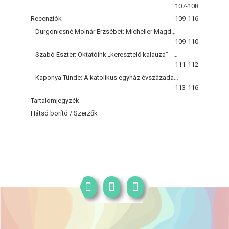
107-108
Recenziók
109-116
Durgonicsné Molnár Erzsébet: Micheller Magdolna: Tehetség és lehetőség
109-110
Szabó Eszter: Oktatóink „keresztelő kalauza” - A nevek históriája
111-112
Kaponya Tünde: A katolikus egyház évszázadai - Hittudományi és társadalomtudományi tanulmányok
113-116
Tartalomjegyzék
Hátsó borító / Szerzők