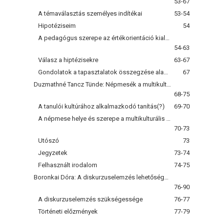
53-67
A témaválasztás személyes indítékai
53-54
Hipotéziseim
54
A pedagógus szerepe az értékorientáció kialakulásában az értékszocializáció folyamán
54-63
Válasz a hiptézisekre
63-67
Gondolatok a tapasztalatok összegzése alapján
67
Duzmathné Tancz Tünde: Népmesék a multikulturális nevelésben
68-75
A tanulói kultúrához alkalmazkodó tanítás(?)
69-70
A népmese helye és szerepe a multikulturális nevelésben
70-73
Utószó
73
Jegyzetek
73-74
Felhasznált irodalom
74-75
Boronkai Dóra: A diskurzuselemzés lehetőségei a mindennapi nyelvhasználat vizsgálatában
76-90
A diskurzuselemzés szükségessége
76-77
Történeti előzmények
77-79