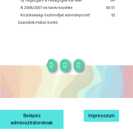
Új főigazgató a Pedagógiai Kar élén
50-
A 2006/2007-es tanév kezdete
50-51
Köztársasági ösztöndíjat adományozott
52
Szerzőink/Hátsó borító
Belépés
Impresszum
adminisztrátoroknak