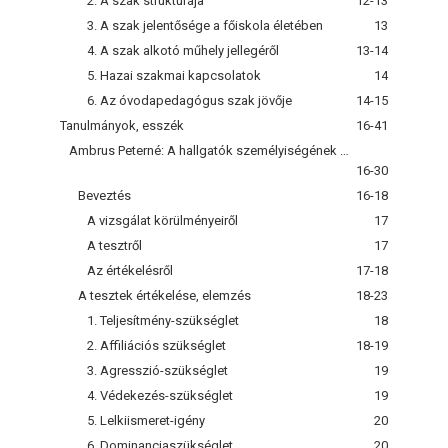
2. A szak struktúrája
12-13
3. A szak jelentősége a főiskola életében
13
4. A szak alkotó műhely jellegéről
13-14
5. Hazai szakmai kapcsolatok
14
6. Az óvodapedagógus szak jövője
14-15
Tanulmányok, esszék
16-41
Ambrus Peterné: A hallgatók személyiségének mozgatóerői
16-30
Beveztés
16-18
A vizsgálat körülményeiről
17
A tesztről
17
Az értékelésről
17-18
A tesztek értékelése, elemzés
18-23
1. Teljesítmény-szükséglet
18
2. Affiliációs szükséglet
18-19
3. Agresszió-szükséglet
19
4. Védekezés-szükséglet
19
5. Lelkiismeret-igény
20
6. Dominanciaszükséglet
20