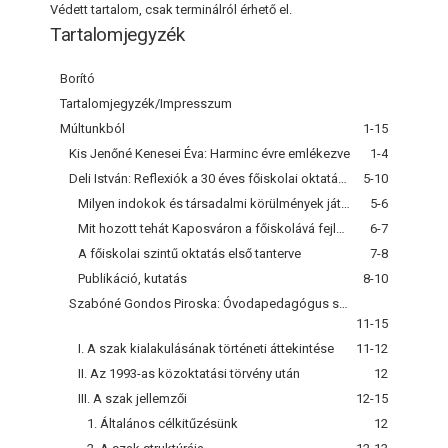
Védett tartalom, csak terminálról érhető el.
Tartalomjegyzék
Borító
Tartalomjegyzék/Impresszum
Múltunkból
1-15
Kis Jenőné Kenesei Éva: Harminc évre emlékezve
1-4
Deli István: Reflexiók a 30 éves főiskolai oktatás ürügyén
5-10
Milyen indokok és társadalmi körülmények játszottak közre a főiskolai szintű tanítóképzés megteremtéséhez?
5-6
Mit hozott tehát Kaposváron a főiskolává fejlesztés?
6-7
A főiskolai szintű oktatás első tanterve
7-8
Publikáció, kutatás
8-10
Szabóné Gondos Piroska: Óvodapedagógus szak a pedagógiai főiskolán
11-15
I. A szak kialakulásának történeti áttekintése
11-12
II. Az 1993-as közoktatási törvény után
12
III. A szak jellemzői
12-15
1. Általános célkitűzésünk
12