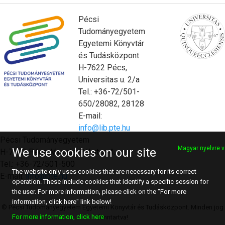
Pécsi
Tudományegyetem
Egyetemi Könyvtár
és Tudásközpont
H-7622 Pécs,
Universitas u. 2/a
Tel.: +36-72/501-
650/28082, 28128
E-mail:
info@lib.pte.hu
Pécsi Tudományegyetem
Magyar nyelvre v
We use cookies on our site
H-7622 Pécs, Vasvári Pál utca 4.
Tel.: +36-72/501-500
The website only uses cookies that are necessary for its correct
E-mail:
info@pte.hu
operation. These include cookies that identify a specific session for
the user. For more information, please click on the "For more
information, click here" link below!
© Pécsi Tudományegyetem Egyetemi Könyvtár és Tudásközpont. Minden jog
For more information, click here
fenntartva!