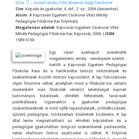
Dóra
;
József István
;
Tóth Istvánné
;
Nagy Sándorné
Cím:
Képzés és gyakorlat, 4. évf., 2. sz., 2006 (december)
Alcím:
A Kaposvári Egyetem Csokonai Vitéz Mihály
Pedagógiai Főiskolai Kar folyóirata
Megjelenési adatok:
Kaposvári Egyetem Csokonai Vitéz
Mihály Pedagógiai Főiskolai Kar, Kaposvár, 2006. |
ISSN:
1589-519X
Egy olyan szaklapot szeretnénk
megjelentetni, amely - reményeink szerint -
betölti a Kaposvári Egyetem Pedagógiai
Főiskolai Kara és a hatókörébe tartozó intézmények és
szakemberek közötti intenzív kapcsolatot. A lap fokozatosan
olyan fórummá válhat, amelyben mind a főiskolai kar oktatói
(esetenként más főiskolák oktatói) lehetőséget kapnak
tudományos kutatásaik, elméleti feltevéseik, tanácsaik
publikálására. Ugyanakkor a gyakorlati pedagógiai
szakembereknek is mód nyílik tapasztalataik, próbálkozásaik,
újszerű pedagógiai, módszertani kísérleteik közlésére. A lap
által lenne megvalósítható az elméleti képzésben és a
pedagógiai gyakorlatban dolgozó szakemberek párbeszéde,
netán vitafórum fontos eszközévé is válhat. A folyóirat