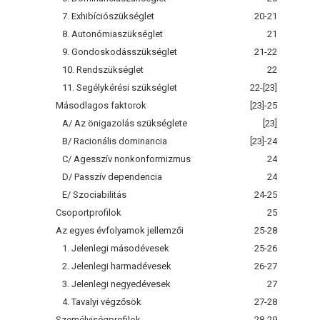
7. Exhibíciószükséglet
20-21
8. Autonómiaszükséglet
21
9. Gondoskodásszükséglet
21-22
10. Rendszükséglet
22
11. Segélykérési szükséglet
22-[23]
Másodlagos faktorok
[23]-25
A/ Az önigazolás szükséglete
[23]
B/ Racionális dominancia
[23]-24
C/ Agesszív nonkonformizmus
24
D/ Passzív dependencia
24
E/ Szociabilitás
24-25
Csoportprofilok
25
Az egyes évfolyamok jellemzői
25-28
1. Jelenlegi másodévesek
25-26
2. Jelenlegi harmadévesek
26-27
3. Jelenlegi negyedévesek
27
4. Tavalyi végzősök
27-28
Személyiségprofilok
28-29