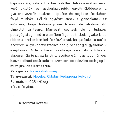
kapcsolatára, valamint a tanítójelöltek felkészítésében részt
vevő oktatók és gyakorlatvezetők együttműködésére, a
gyakorlatvezetők szakmai képzése és segítése érdekében
folyó munkára. Célunk egyrészt annak a gondolatnak az
erősítése, hogy tudományosan hiteles, de alkalmazható
elméletet tanítsunk. Másrészt segítsük elő a tudatos,
pedagógiailag minden elemében átgondolt iskolai gyakorlatot.
Ebben a szellemben kell felkészítenünk hallgatóinkat a tanítói
szerepre, a gyakorlatvezetőket pedig pedagógiai gyakorlatuk
irányítására. A tematikailag szerteágazónak látszó folyóirat
alapeszméje tehát az lehetne: segítse elő, hogy tudományos,
hasznosítható és társadalmi szempontból releváns pedagógiát
műveljünk és alkalmazzunk.
Kategóriák:
Neveléstudomány
Tárgyszavak:
Nevelés
,
Oktatás
,
Pedagógia
,
Folyóirat
Formátum:
OCR szöveg
Típus:
folyóirat
A sorozat kötetei