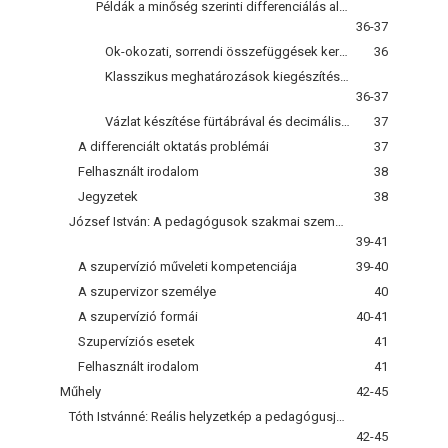
Példák a minőség szerinti differenciálás alkalmazására
36-37
Ok-okozati, sorrendi összefüggések keresése mondatok és bekezdések között
36
Klasszikus meghatározások kiegészítése és készítése
36-37
Vázlat készítése fürtábrával és decimális módszerrel
37
A differenciált oktatás problémái
37
Felhasznált irodalom
38
Jegyzetek
38
József István: A pedagógusok szakmai személyiségének újszerű fejlesztési lehetősége: a szupervízió
39-41
A szupervízió műveleti kompetenciája
39-40
A szupervizor személye
40
A szupervízió formái
40-41
Szupervíziós esetek
41
Felhasznált irodalom
41
Műhely
42-45
Tóth Istvánné: Reális helyzetkép a pedagógusjelöltek nyelvi alkalmasságáról - 2006
42-45