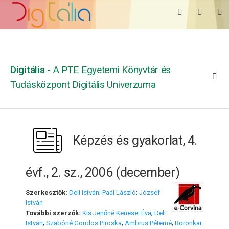
Digitália
- A PTE Egyetemi Könyvtár és
Tudásközpont Digitális Univerzuma
Képzés és gyakorlat, 4.
évf., 2. sz., 2006 (december)
Szerkesztők:
Deli István
;
Paál László
;
József
István
További szerzők:
Kis Jenőné Kenesei Éva
;
Deli
István
;
Szabóné Gondos Piroska
;
Ambrus Péterné
;
Boronkai