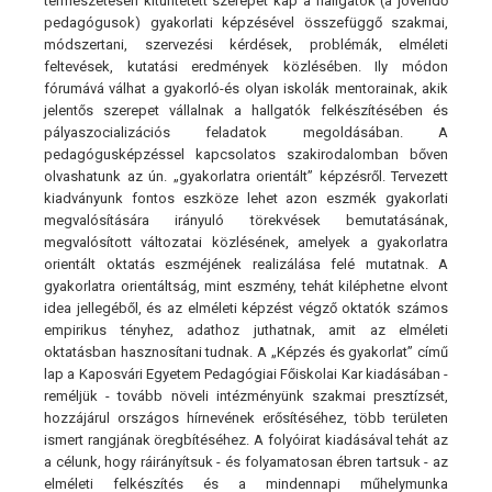
természetesen kitüntetett szerepet kap a hallgatók (a jövendő
pedagógusok) gyakorlati képzésével összefüggő szakmai,
módszertani, szervezési kérdések, problémák, elméleti
feltevések, kutatási eredmények közlésében. Ily módon
fórumává válhat a gyakorló-és olyan iskolák mentorainak, akik
jelentős szerepet vállalnak a hallgatók felkészítésében és
pályaszocializációs feladatok megoldásában. A
pedagógusképzéssel kapcsolatos szakirodalomban bőven
olvashatunk az ún. „gyakorlatra orientált” képzésről. Tervezett
kiadványunk fontos eszköze lehet azon eszmék gyakorlati
megvalósítására irányuló törekvések bemutatásának,
megvalósított változatai közlésének, amelyek a gyakorlatra
orientált oktatás eszméjének realizálása felé mutatnak. A
gyakorlatra orientáltság, mint eszmény, tehát kiléphetne elvont
idea jellegéből, és az elméleti képzést végző oktatók számos
empirikus tényhez, adathoz juthatnak, amit az elméleti
oktatásban hasznosítani tudnak. A „Képzés és gyakorlat” című
lap a Kaposvári Egyetem Pedagógiai Főiskolai Kar kiadásában -
reméljük - tovább növeli intézményünk szakmai presztízsét,
hozzájárul országos hírnevének erősítéséhez, több területen
ismert rangjának öregbítéséhez. A folyóirat kiadásával tehát az
a célunk, hogy ráirányítsuk - és folyamatosan ébren tartsuk - az
elméleti felkészítés és a mindennapi műhelymunka