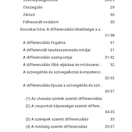
Összegzés
29
Zárszó
30
Felhasznált irodalom
30
Boronkai Dóra: A differenciálás lehetőségei a szövegértés-szövegalkotás kompetenciaterületén
31-38
A differenciálás fogalma
31
A differenciált tanulásszervezés módjai
31
A differenciálás szempontjai
31-32
A differenciálás főbb eljárásai és módszerei-a kooperatív tanulás
32
A szövegértés és szövegalkotás kompetenciaterület
32-33
A differenciálás típusai a szövegértés és szövegalkotás fejlesztésében
33-37
(1) Az olvasási szintek szerinti differenciálás
(2) A csoportok képességei szerinti differenciálás
34-35
(3) A szerepek szerinti differenciálás
35
(4) A minőség szerinti differenciálás
35-37