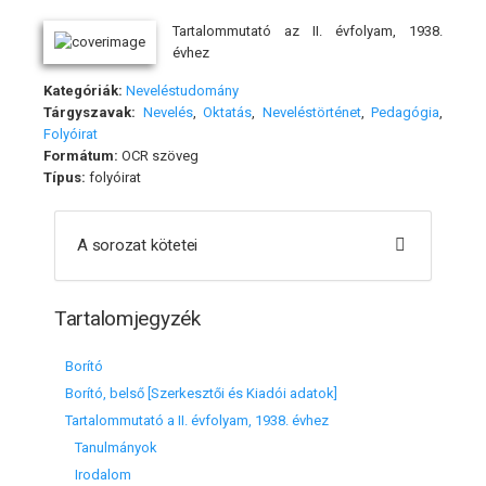
Tartalommutató az II. évfolyam, 1938.
évhez
Kategóriák:
Neveléstudomány
Tárgyszavak:
Nevelés
,
Oktatás
,
Neveléstörténet
,
Pedagógia
,
Folyóirat
Formátum:
OCR szöveg
Típus:
folyóirat
A sorozat kötetei
Tartalomjegyzék
Borító
Borító, belső [Szerkesztői és Kiadói adatok]
Tartalommutató a II. évfolyam, 1938. évhez
Tanulmányok
Irodalom