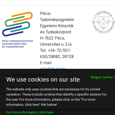
Pécsi
Tudományegyetem
Egyetemi Könyvtár
és Tudásközpont
H-7622 Pécs,
Universitas u. 2/a
Tel.: +36-72/501-
650/28082, 28128
E-mail:
info@lib.pte.hu
Pécsi Tudományegyetem
Magyar nyelvre v
We use cookies on our site
H-7622 Pécs, Vasvári Pál utca 4.
Tel.: +36-72/501-500
The website only uses cookies that are necessary for its correct
E-mail:
info@pte.hu
operation. These include cookies that identify a specific session for
the user. For more information, please click on the "For more
information, click here" link below!
© Pécsi Tudományegyetem Egyetemi Könyvtár és Tudásközpont. Minden jog
For more information, click here
fenntartva!