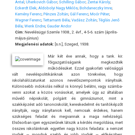
Antal
;
Uherkovich Gábor
;
Schilling Gábor
;
Zentai Károly
;
Eckerdt Elek
;
Aldobolyi Nagy Miklós
;
Bohdaneczky Imre
;
Kemény Ferenc
;
Pénzes Zoltán
;
Gál Ferenc
;
Moór Péter
;
Wagner Ferenc
;
Tettamanti Béla
;
Vadász Zoltán
;
Téglás Jenő
Béla
;
Wenk Endre
;
Gauder Andor
Cím:
Nevelésügyi Szemle 1938., 2. évf., 4-5-6. szám (április-
május-június)
Megjelenési adatok:
[s.n.], Szeged, 1938.
Már két éve annak, hogy a tank. kir.
főigazgatóságaink megkezdték
működésüket. Ezzel gyakorlati valósággá
vált neveléspolitikánknak azon törekvése, hogy
iskolahálózatunkat azonos nevelőszempontok irányítsák.
Különösebb indokolás nélkül is könnyű belátni, vagy számba-
venni azokat a közös vonásokat, amelyek úgy az általában
művelő népiskolát, polgárit és gimnáziumot, mint a
szakképzést adó tanonciskolát, kereskedelmit és tanítóképzőt
irányítják, vagy irányítaniok kell, nemcsak érdekes, hanem
szükséges feladat és megvannak a maga nehézségű.
Elsősorban igen egyszerűnek látszik a kérdés megoldása, mert
összes iskoláinknak egyetlen nagy közös feladata: a nemzet
jövőjét — mondjuk szebb és jobb jövőjét — előkészíteni.