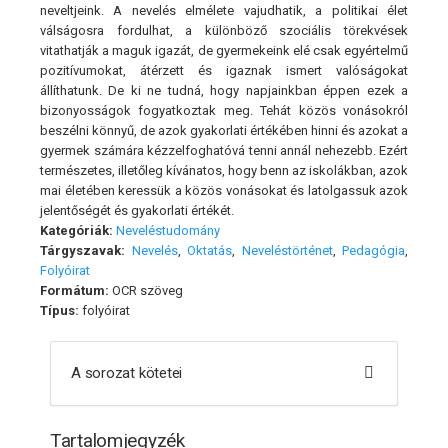
neveltjeink. A nevelés elmélete vajudhatik, a politikai élet
válságosra fordulhat, a különböző szociális törekvések
vitathatják a maguk igazát, de gyermekeink elé csak egyértelmű
pozitívumokat, átérzett és igaznak ismert valóságokat
állíthatunk. De ki ne tudná, hogy napjainkban éppen ezek a
bizonyosságok fogyatkoztak meg. Tehát közös vonásokról
beszélni könnyű, de azok gyakorlati értékében hinni és azokat a
gyermek számára kézzelfoghatóvá tenni annál nehezebb. Ezért
természetes, illetőleg kívánatos, hogy benn az iskolákban, azok
mai életében keressük a közös vonásokat és latolgassuk azok
jelentőségét és gyakorlati értékét.
Kategóriák:
Neveléstudomány
Tárgyszavak:
Nevelés
,
Oktatás
,
Neveléstörténet
,
Pedagógia
,
Folyóirat
Formátum:
OCR szöveg
Típus:
folyóirat
A sorozat kötetei
Tartalomjegyzék