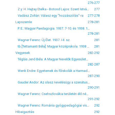
276-277
Z y: H. Hajtay Etelka - Botond Lajos: Szent István ünneplése. Szindarab elemi isk. gyermekek részére 1 felv., 3 képben (Magyar Ünnep kiadása)
277
Vadász Zoltán: Válasz egy "hozzászólás"-ra
277-278
Lapszemle
278-281
P. E.: Magyar Paedagogia. 1937. 7-10. és 1938. 1-4. sz.
278-281
Wagner Ferenc: Új Élet. 1937. I-II. sz.
281
tb.[Tettamanti Béla]: Magyar középiskola. 1938 2. sz.
281
Vegyesek
282-292
Téglás Jenő Béla: A Magyar Nevelők Egyesületének beszámolója
282-287
Wenk Endre: Egyetemek és főiskolák a Harmadik Birodalomban
287-290
Gauder Andor: Az olasz nevelésügy a szenátus előtt
290-291
Wagner Ferenc: Csehszlovákia területén élő népkisebbségünk
291-292
Wagner Ferenc: Románia gyógypedagógiai viszonyai
292
Hibaigazitás
292