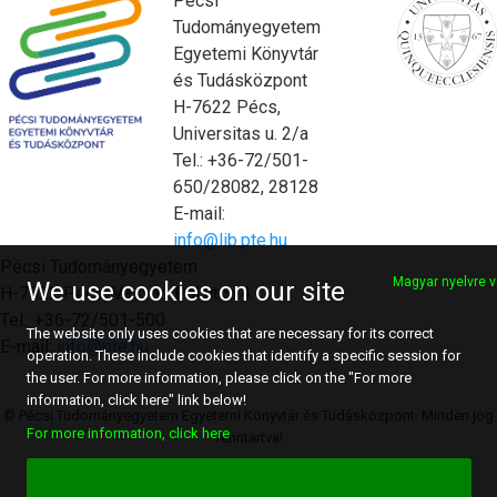
Pécsi
Tudományegyetem
Egyetemi Könyvtár
és Tudásközpont
H-7622 Pécs,
Universitas u. 2/a
Tel.: +36-72/501-
650/28082, 28128
E-mail:
info@lib.pte.hu
Pécsi Tudományegyetem
Magyar nyelvre v
We use cookies on our site
H-7622 Pécs, Vasvári Pál utca 4.
Tel.: +36-72/501-500
The website only uses cookies that are necessary for its correct
E-mail:
info@pte.hu
operation. These include cookies that identify a specific session for
the user. For more information, please click on the "For more
information, click here" link below!
© Pécsi Tudományegyetem Egyetemi Könyvtár és Tudásközpont. Minden jog
For more information, click here
fenntartva!