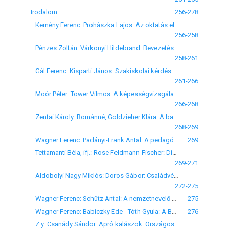
Irodalom
256-278
Kemény Ferenc: Prohászka Lajos: Az oktatás elmélete. Pedagógiai szakkönyvek 2/a. kötet, Országos Középiskolai Tanáregyesület, Budapest, 1937, 244 l.
256-258
Pénzes Zoltán: Várkonyi Hildebrand: Bevezetés a neveléslélektanba. Pedagógiai szakkönyvek 2/b. kötet, Országos Középiskolai Tanáregyesület, Budapest, 1937, és Az alaki képzés és átvitel kérdése. Kath. Középiskolai Tanáregyesület Pedagógiai Könyvtára, VIII. kötet, Budapest, 1938.
258-261
Gál Ferenc: Kisparti János: Szakiskolai kérdések a szegedi tankerület szakiskolai igazgatóinak értekezletén. Szegedi Tankerület közleményei 4. sz., Szeged, 1938
261-266
Moór Péter: Tower Vilmos: A képességvizsgálat a katolikus világnézet szempontjából. Budapest, 1938, 14 l.
266-268
Zentai Károly: Románné, Goldzieher Klára: A balkezesség. Örökléstudományi füzetek, 1. sz., Budapest, 1938, 64 o.
268-269
Wagner Ferenc: Padányi-Frank Antal: A pedagógia válsága és a jövő útja. Szent István Akadémia Hittudomány-Bölcseleti Osztályának Felolvasásai, III. kötet, 2. sz., Budapest, 1938, 22 l.
269
Tettamanti Béla, ifj.: Rose Feldmann-Fischer: Die Wertung des Rechenunterrichtes in der Geschichte der Rechenmetodik unter besonderer Berücksichtigung des 19. Jahrhundertes. Budapest, 1937, 171 o.
269-271
Aldobolyi Nagy Miklós: Doros Gábor: Családvédelem, küzdelem a születéscsökkenés ellen. Magyar Családvédelmi Szövettség, Budapest, 1938, 160 o.
272-275
Wagner Ferenc: Schütz Antal: A nemzetnevelő Pázmány. Budapest, 1938, 21 l.
275
Wagner Ferenc: Babiczky Ede - Tóth Gyula: A Botond Bajtársi Egyesület Évkönyve I. 1921/22-1936/37. Szeged, 1938, 104 l.
276
Z y: Csanády Sándor: Apró kalászok. Országos Gárdonyi Társ., Budapest, 1933, 159 o.