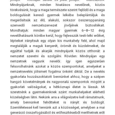
Mindnyájunknak, minden hivatásos nevelőnek, közös
törekvésünk, hogy a maga természete szerint fejlődő és a maga
boldogulását kereső gyermek lelkébe beleplántáljuk és
megerősítsük az élő, alakuló, sokszor összeroppanásig
szenvedő nemzetszervezet jövőjének biztosítékait.
Mondhatjuk: minden magyar gyermek 6—8—12 évig
nevelőhatásunk körébe kerül, hogy fejlesszük testi-lelki erőiket,
lépteiket irányítsuk egy olyan kis munkahely felé, ahol majd
megtalálják a maguk kenyerét, örömét és küzdelmeiket, de
egyúttal tudják és akarják mindnyájunk közös otthonát: a
nemzetet szeretni és szolgálni. Röviden: Mindnyájan egy
nemzetnek vagyunk nevelői. így igen egyszerűen
felsorolhatnánk azokat a közös szempontokat, amelyeket a
nemzetnevelés jólismert fogalma önként diktál. De a nevelés
gyakorlata hozzászoktatott bennünket ahhoz, hogy a szépen
hangzó követelmények és nagyvonalú szempontok mögött a
gyakorlati valóságokat, a hétköznapi életet is lássuk. Mi
szeretnénk a gyermekeinknek szánt munkahelyeket elérhető
közelségben látni. Nekünk arra a világnézetre kell rámutatnunk,
amely bennünket felnőtteket is irányít és boldogít.
Szemléletessé kell tennünk azt a közösséget, amelyben a mai
generáció összefogásából és erőfeszítéseiből meríthetnek erőt