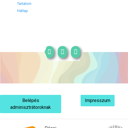
Tartalom
Hátlap
Belépés
Impresszum
adminisztrátoroknak