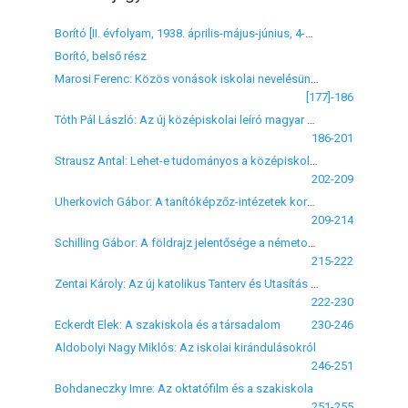
Borító [II. évfolyam, 1938. április-május-június, 4-5-6. szám]
Borító, belső rész
Marosi Ferenc: Közös vonások iskolai nevelésünkben
[177]-186
Tóth Pál László: Az új középiskolai leíró magyar nyelvtan elé
186-201
Strausz Antal: Lehet-e tudományos a középiskolai matematika oktatás?
202-209
Uherkovich Gábor: A tanítóképzőz-intézetek korszerű biológiai oktatásáról
209-214
Schilling Gábor: A földrajz jelentősége a németországi tanárképzésben és a hazai polgáriiskolai földrajztanárképzés
215-222
Zentai Károly: Az új katolikus Tanterv és Utasítás módszeres elvei
222-230
Eckerdt Elek: A szakiskola és a társadalom
230-246
Aldobolyi Nagy Miklós: Az iskolai kirándulásokról
246-251
Bohdaneczky Imre: Az oktatófilm és a szakiskola
251-255