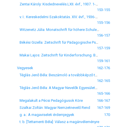
Zentai Károly: Kisdednevelés.LXII. évf., 1937. 1-12. sz.
153-155
v. I.: Kereskedelmi Szakoktatás. XIV. évf., 1936-37, 5-10. sz.
155-156
Witzenetz Júlia: Monatschrift für höhere Schulen. Berlin, 1937, Band 36. Heft 1-4.
156-157
Békési Gizella: Zeitschrift für Pädagogische Psychologie und Jugendkunde. 38. évf., 3-10. sz.
157-159
Makai Lajos: Zeitschrift für Kinderforschung. Bd. 46. 1937. 3., 4. sz.
159-161
Vegyesek
162-176
Téglás Jenő Béla: Beszámoló a továbbképző tanfolyamról
162-165
Téglás Jenő Béla: A Magyar Nevelők Egyesületének megalakulása.
165-166
Megalakult a Pécsi Pedagógusok Köre
166-167
Szalkai Zoltán: Magyar Nemzetnevelő Rend
167-169
g. a.: A magaviseleti érdemjegyek
170
t. b. [Tettamenti Béla]: Válasz a magánvéleményre