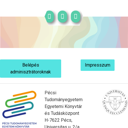
Belépés
Impresszum
adminisztrátoroknak
Pécsi
Tudományegyetem
Egyetemi Könyvtár
és Tudásközpont
H-7622 Pécs,
Universitas u. 2/a