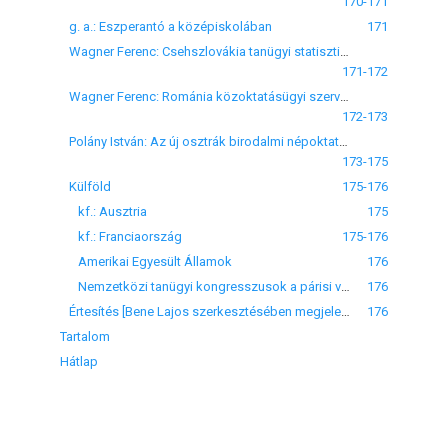
170-171
g. a.: Eszperantó a középiskolában
171
Wagner Ferenc: Csehszlovákia tanügyi statisztikája
171-172
Wagner Ferenc: Románia közoktatásügyi szervezete
172-173
Polány István: Az új osztrák birodalmi népoktatásügyi törvény Burgenland részére
173-175
Külföld
175-176
kf.: Ausztria
175
kf.: Franciaország
175-176
Amerikai Egyesült Államok
176
Nemzetközi tanügyi kongresszusok a párisi világkiállítással kapcsolatban
176
Értesítés [Bene Lajos szerkesztésében megjelenő "Magyar Tanítók Évkönyve 1938-39. évre]
176
Tartalom
Hátlap