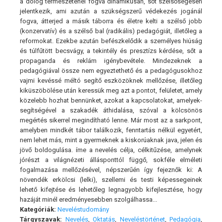
a dolog természeténél fogva dinamikusan, sőt szélsőségesen
jelentkezik, ami azután a szükségszerű védekezés jogánál
fogva, átterjed a másik táborra és életre kelti a szélső jobb
(konzervatív) és a szélső bal (radikális) pedagógiát, illetőleg a
reformokat. Ezekbe azután befészkelődik a személyes hiúság
és túlfűtött becsvágy, a tekintély és presztízs kérdése, sőt a
propaganda és reklám igénybevétele. Mindezeknek a
pedagógiával össze nem egyeztethető és a pedagógusokhoz
vajmi kevéssé méltó segítő eszközöknek mellőzése, illetőleg
kiküszöbölése után keressük meg azt a pontot, felületet, amely
közelebb hozhat bennünket, azokat a kapcsolatokat, amelyek-
segítségével a szakadék áthidalása, szóval a kölcsönös
megértés sikerrel megindítható lenne. Már most az a sarkpont,
amelyben mindkét tábor találkozik, fenntartás nélkül egyetért,
nem lehet más, mint a gyermeknek a kiskorúaknak java, jelen és
jövő boldogulása. íme a nevelés célja, célkitűzése, amelynek
jórészt a világnézeti állásponttól függő, sokféle elméleti
fogalmazása mellőzésével, népszerűén így fejeznők ki: A
növendék erkölcsi (lelki), szellemi és testi képessegeinek
lehető kifejtése és lehetőleg legnagyobb kifejlesztése, hogy
hazáját minél eredményesebben szolgálhassa...
Kategóriák:
Neveléstudomány
Tárgyszavak:
Nevelés
,
Oktatás
,
Neveléstörténet
,
Pedagógia
,