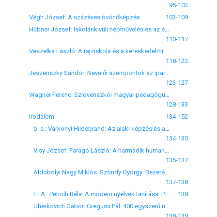
95-103
Végh József: A százéves óvónőképzés
103-109
Hübner József: Iskolánkivüli népművelés és az érzelmi élet nemesítése
110-117
Veszelka László: A rajziskola és a kereskedelmi szaknevelés a XVIII. század végén
118-123
Jeszenszky Sándor: Nevelői szempontok az iparostanonc képzésben
123-127
Wagner Ferenc: Szlovenszkói magyar pedagógusok
128-133
Irodalom
134-152
b. e.: Várkonyi Hildebrand: Az alaki képzés és az átvitel kérdése. Pedagógiai Könyvtár VIII. kötet, Budapest, Stephaneum, 1938, 99 o.
134-135
Visy József: Faragó László: A harmadik humanizmus és a Harmadik Birodalom. Apollo Könyvtár 2. sz., Budapest, 1935, 112 o.
135-137
Aldobolyi Nagy Miklós: Szondy György: Bezerédj Amália. A debreceni Tisza István Tudományos Társaság kiadványa. Debrecen, 1937, 20 o.
137-138
H. A.: Petrich Béla: A modern nyelvek tanítása. Pedagógiai szakkönyvek 5., Országos Középiskolai Tanáregyesület, Budapest, 1937. 96 o.
138
Uherkovich Gábor: Greguss Pál: 400 egyszerű növényélettani kísérlet. Árpád Nyomda, Szeged, 1936, 141 l.
138-139