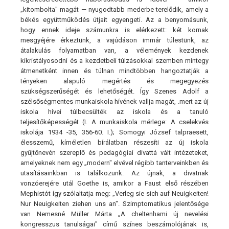
„kitombolta" magát — nyugodtabb mederbe terelődik, amely a
békés együttműködés útjait egyengeti. Az a benyomásunk,
hogy ennek ideje számunkra is elérkezett: két kornak
mesgyéjére érkeztünk, a vajúdáson immár túlestünk, az
átalakulás folyamatban van, a vélemények kezdenek
kikristályosodni és a kezdetbeli túlzásokkal szemben mintegy
átmenetként innen és túlnan mindtöbben hangoztatják a
tényeken alapuló megértés és megegyezés
szükségszerűségét és lehetőségét. Így Szenes Adolf a
szélsőségmentes munkaiskola hívének vallja magát, .mert az új
iskola hívei túlbecsülték az iskola és a tanuló
teljesítőképességét (I. A munkaiskola mérlege: A cselekvés
iskolája 1934 -35, 356-60. I.); Somogyi József talpraesett,
élesszemű, kíméletlen bírálatban részesíti az új iskola
gyűjtőnevén szereplő és pedagógiai divattá vált intézeteket,
amelyeknek nem egy „modern" elvével régibb tanterveinkben és
utasításainkban is találkozunk. Az újnak, a divatnak
vonzóerejére utál Goethe is, amikor a Faust első részében
Mephistót így szólaltatja meg: „Verleg sie sich auf Neuigkeiten!
Nur Neuigkeiten ziehen uns an". Szimptomatikus jelentősége
van Nemesné Müller Márta „A cheltenhami új nevelési
kongresszus tanulságai" című színes beszámolójának is,