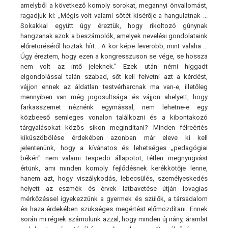
amelyből a következő komoly sorokat, megannyi önvallomást,
ragadjuk ki: „Mégis volt valami sötét kísérője a hangulatnak ...
Sokakkal együtt úgy éreztük, hogy rikoltozó gúnynak
hangzanak azok a beszámolók, amelyek nevelési gondolataink
előretöréséről hoztak hírt... A kor képe leveröbb, mint valaha ...
Úgy éreztem, hogy ezen a kongresszuson se vége, se hossza
nem volt az intő jeleknek." Ezek után némi higgadt
elgondolással talán szabad, sőt kell felvetni azt a kérdést,
vájjon ennek az áldatlan testvérharcnak ma van-e, illetőleg
mennyiben van még jogosultsága és vájjon ahelyett, hogy
farkasszemet néznénk egymással, nem lehetne-e egy
közbeeső semleges vonalon találkozni és a kibontakozó
tárgyalásokat közös síkon megindítani? Minden félreértés
kiküszöbölése érdekében azonban már eleve ki kell
jelentenünk, hogy a kívánatos és lehetséges „pedagógiai
békén" nem valami tespedö állapotot, tétlen megnyugvást
értünk, ami minden komoly fejlődésnek kerékkötője lenne,
hanem azt, hogy viszálykodás, lebecsülés, személyeskedés
helyett az eszmék és érvek latbavetése útján lovagias
mérkőzéssel igyekezzünk a gyermek és szülők, a társadalom
és haza érdekében szükséges megértést előmozdítani. Ennek
során mi régiek számolunk azzal, hogy minden új irány, áramlat