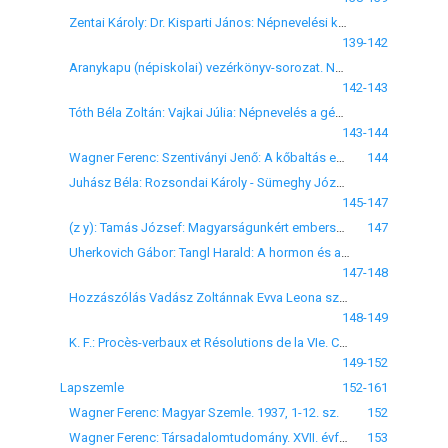
Zentai Károly: Dr. Kisparti János: Népnevelési kérdések. Szeged, 1937, 158 l.
139-142
Aranykapu (népiskolai) vezérkönyv-sorozat. Néptanítók Pedagógiai Kiskönyvtára Kiadóhivatala, Sárospatak
142-143
Tóth Béla Zoltán: Vajkai Júlia: Népnevelés a gép századában. Studium
143-144
Wagner Ferenc: Szentiványi Jenő: A kőbaltás ember.VI. évf., Könyvbarátok Kis Könyvei 2. sz., Kir. Egyetemi Nyomda, Budapest, é. n. (1937) 229 l.
144
Juhász Béla: Rozsondai Károly - Sümeghy József: Sopronbánfalva. Falutanulmány és községrajz, Sopron, 1937, 180 l.
145-147
(z y): Tamás József: Magyarságunkért emberségünkért. Kaposvár, 1937. 40 o.
147
Uherkovich Gábor: Tangl Harald: A hormon és az ember. Franklin Társulat, Budapest, 1937. 178 l.
147-148
Hozzászólás Vadász Zoltánnak Evva Leona számolási vezérkönyvéről írt bírálatához
148-149
K. F.: Procès-verbaux et Résolutions de la VIe. Conférence Internationale de l'instruction publique. Bureau International d'Éducation, 58., Genève, 1937, 128 l.
149-152
Lapszemle
152-161
Wagner Ferenc: Magyar Szemle. 1937, 1-12. sz.
152
Wagner Ferenc: Társadalomtudomány. XVII. évf., 1937, 1-2. és 3-5. sz.
153