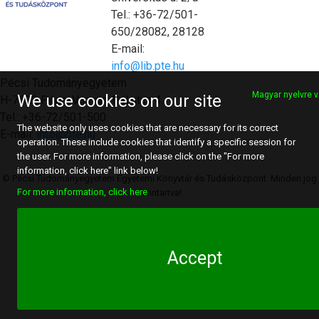
Tel.: +36-72/501-
650/28082, 28128
E-mail:
info@lib.pte.hu
Pécsi Tudományegyetem
Magyar nyelvre v
We use cookies on our site
H-7622 Pécs, Vasvári Pál utca 4.
Tel.: +36-72/501-500
The website only uses cookies that are necessary for its correct
E-mail:
info@pte.hu
operation. These include cookies that identify a specific session for
the user. For more information, please click on the "For more
information, click here" link below!
© Pécsi Tudományegyetem Egyetemi Könyvtár és Tudásközpont. Minden jog
For more information, click here
fenntartva!
Accept