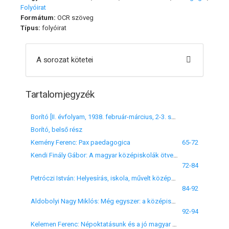
Folyóirat
Formátum:
OCR szöveg
Típus:
folyóirat
A sorozat kötetei
Tartalomjegyzék
Borító [II. évfolyam, 1938. február-március, 2-3. szám]
Borító, belső rész
Kemény Ferenc: Pax paedagogica
65-72
Kendi Finály Gábor: A magyar középiskolák ötvenéves statisztikája. (2. közlemény)
72-84
Petróczi István: Helyesírás, iskola, művelt középosztály
84-92
Aldobolyi Nagy Miklós: Még egyszer: a középiskolai szociális nevelésről. (Gyakorlati szociális nevelés)
92-94
Kelemen Ferenc: Népoktatásunk és a jó magyar könyv sorsa