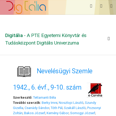
Digitália
- A PTE Egyetemi Könyvtár és
Tudásközpont Digitális Univerzuma
Nevelésügyi Szemle
1942., 6. évf., 9-10. szám
Szerkesztő:
Tettamanti Béla
További szerzők:
Berky Imre
;
Noszlopi László
;
Szundy
Gizella
;
Csanády Sándor
;
Tóth Pál
;
Szakáll László
;
Pozsonyi
Zoltán
;
Bakos József
;
Kemény Gábor
;
Somogyi József
;