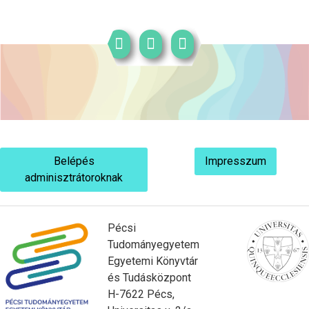
Belépés
Impresszum
adminisztrátoroknak
Pécsi
Tudományegyetem
Egyetemi Könyvtár
és Tudásközpont
H-7622 Pécs,