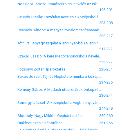
Noszlopi László: Hivatáserkölcsi nevelés az iskolában
196-203
Szundy Gizella: Esztétikai nevelés a középiskolában
203-208
Csanády Sándor: A magyar irodalom tanításának válsága (I. A szombathelyi szakértekezlet)
208-217
Tóth Pál: Anyagvizsgálat a latin nyelvből (A latin nyelvtan)
217-222
Szakáll László: A kereskedő tanonciskola nevelésügyi rendszerünkben
222-227
Pozsonyi Zoltán: Iparoktatás
228-234
Bakos József: Táj- és Népkutató munka a középiskolákban (Vázlat a táji nevelés problémájához)
234-236
Kemény Gábor: A Madách-utcai diákok önképzőköre
236-244
Somogyi József: A középiskolai végbizonyítványok viszonylagos értéke
244-249
Aldobolyi Nagy Miklós: Gépírástanítás
250-260
Diáklevelezés a háborúban
261-266