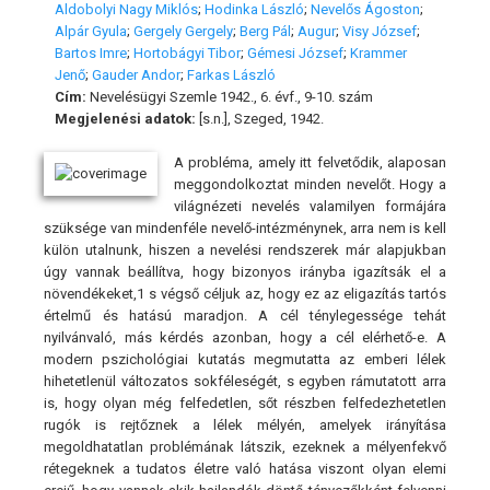
Aldobolyi Nagy Miklós
;
Hodinka László
;
Nevelős Ágoston
;
Alpár Gyula
;
Gergely Gergely
;
Berg Pál
;
Augur
;
Visy József
;
Bartos Imre
;
Hortobágyi Tibor
;
Gémesi József
;
Krammer
Jenő
;
Gauder Andor
;
Farkas László
Cím:
Nevelésügyi Szemle 1942., 6. évf., 9-10. szám
Megjelenési adatok:
[s.n.], Szeged, 1942.
A probléma, amely itt felvetődik, alaposan
meggondolkoztat minden nevelőt. Hogy a
világnézeti nevelés valamilyen formájára
szüksége van mindenféle nevelő-intézménynek, arra nem is kell
külön utalnunk, hiszen a nevelési rendszerek már alapjukban
úgy vannak beállítva, hogy bizonyos irányba igazítsák el a
növendékeket,1 s végső céljuk az, hogy ez az eligazítás tartós
értelmű és hatású maradjon. A cél ténylegessége tehát
nyilvánvaló, más kérdés azonban, hogy a cél elérhető-e. A
modern pszichológiai kutatás megmutatta az emberi lélek
hihetetlenül változatos sokféleségét, s egyben rámutatott arra
is, hogy olyan még felfedetlen, sőt részben felfedezhetetlen
rugók is rejtőznek a lélek mélyén, amelyek irányítása
megoldhatatlan problémának látszik, ezeknek a mélyenfekvő
rétegeknek a tudatos életre való hatása viszont olyan elemi