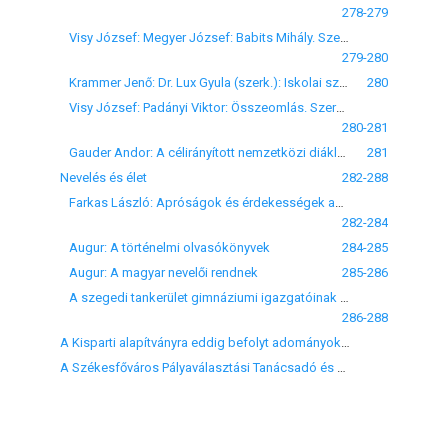
278-279
Visy József: Megyer József: Babits Mihály. Szeged, 1942, 45 o.
279-280
Krammer Jenő: Dr. Lux Gyula (szerk.): Iskolai szakkifejezések magyar-német szótára. Királyi Magyar Egyetemi Nyomda, Budapest, 1942
280
Visy József: Padányi Viktor: Összeomlás. Szerzői kiadás, 1941, 325 o.
280-281
Gauder Andor: A célirányított nemzetközi diáklevelezés
281
Nevelés és élet
282-288
Farkas László: Apróságok és érdekességek az 1941-42. tanévi gimnáziumi Évkönyvekben
282-284
Augur: A történelmi olvasókönyvek
284-285
Augur: A magyar nevelői rendnek
285-286
A szegedi tankerület gimnáziumi igazgatóinak és tanulmányai felügyelőinek kétnapos értekezlete
286-288
A Kisparti alapítványra eddig befolyt adományok (a beérkezés sorrendjében)
A Székesfőváros Pályaválasztási Tanácsadó és Képességvizsgáló Intézet felkérte