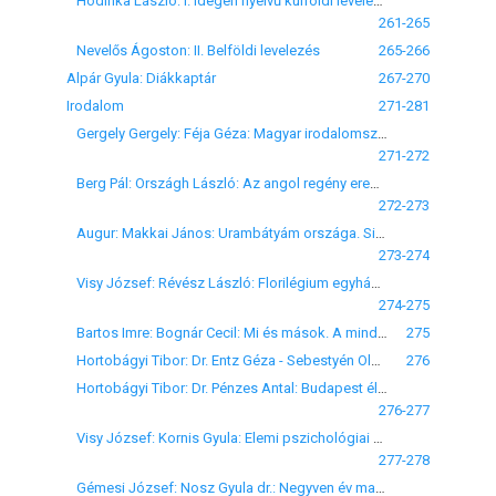
Hodinka László: I. Idegen nyelvű külföldi levelezés)
261-265
Nevelős Ágoston: II. Belföldi levelezés
265-266
Alpár Gyula: Diákkaptár
267-270
Irodalom
271-281
Gergely Gergely: Féja Géza: Magyar irodalomszemlélet. Magyar Élet, 1942, 102 l.
271-272
Berg Pál: Országh László: Az angol regény eredete. Minerva könyvtár 60., Danubia, Budapest, 1941, 133 l.
272-273
Augur: Makkai János: Urambátyám országa. Singer és Wolfner, 1942, 239 o.
273-274
Visy József: Révész László: Florilégium egyházi és klasszikus írók gondolataiból I-II. kötet. Egyházmegyei Könyvnyomda, Veszprém, 1941, 446+331 o.
274-275
Bartos Imre: Bognár Cecil: Mi és mások. A mindennapi élet lélektana. 1941, 349 l.
275
Hortobágyi Tibor: Dr. Entz Géza - Sebestyén Olga: A Balaton élete. Királyi Magyar Természettudományi Társulat, Budapest, 1942, VIII+366 o.
276
Hortobágyi Tibor: Dr. Pénzes Antal: Budapest élővilága. Királyi Magyar Természettudományi Társulat, Budapest, XX+236 o.
276-277
Visy József: Kornis Gyula: Elemi pszichológiai kísérletek. franklin, Budapest, 1942, 78 o.
277-278
Gémesi József: Nosz Gyula dr.: Negyven év magasfokú gyorsíróversenyei és beszédíró-gyorsírói hivatás. Szerzői kiadás, Budapest, 1942, 195 o.