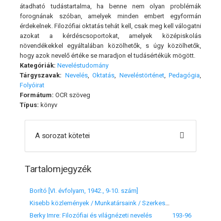
átadható tudástartalma, ha benne nem olyan problémák
forognának szóban, amelyek minden embert egyformán
érdekelnek. Filozófiai oktatás tehát kell, csak meg kell válogatni
azokat a kérdéscsoportokat, amelyek középiskolás
növendékekkel egyáltalában közölhetők, s úgy közölhetők,
hogy azok nevelő értéke se maradjon el tudásértékük mögött.
Kategóriák:
Neveléstudomány
Tárgyszavak:
Nevelés
,
Oktatás
,
Neveléstörténet
,
Pedagógia
,
Folyóirat
Formátum:
OCR szöveg
Típus:
könyv
A sorozat kötetei
Tartalomjegyzék
Borító [VI. évfolyam, 1942., 9-10. szám]
Kisebb közlemények / Munkatársaink / Szerkesztőségi közlemény
Berky Imre: Filozófiai és világnézeti nevelés
193-96