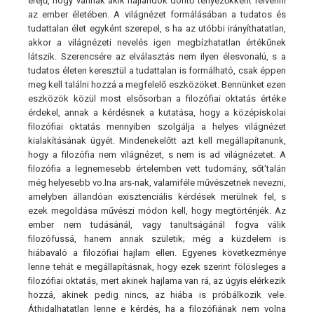
erejű, hogy vannak akik hajlandók döntő tényezőkként felvenni
az ember életében. A világnézet formálásában a tudatos és
tudattalan élet egyként szerepel, s ha az utóbbi irányíthatatlan,
akkor a világnézeti nevelés igen megbízhatatlan értékűnek
látszik. Szerencsére az elválasztás nem ilyen élesvonalú, s a
tudatos életen keresztül a tudattalan is formálható, csak éppen
meg kell találni hozzá a megfelelő eszközöket. Bennünket ezen
eszközök közül most elsősorban a filozófiai oktatás értéke
érdekel, annak a kérdésnek a kutatása, hogy a középiskolai
filozófiai oktatás mennyiben szolgálja a helyes világnézet
kialakításának ügyét. Mindenekelőtt azt kell megállapítanunk,
hogy a filozófia nem világnézet, s nem is ad világnézetet. A
filozófia a legnemesebb értelemben vett tudomány, sőt'talán
még helyesebb vo.lna ars-nak, valamiféle művészetnek nevezni,
amelyben állandóan exisztenciális kérdések merülnek fel, s
ezek megoldása művészi módon kell, hogy megtörténjék. Az
ember nem tudásánál, vagy tanultságánál fogva válik
filozófussá, hanem annak születik; még a küzdelem is
hiábavaló a filozófiai hajlam ellen. Egyenes következménye
lenne tehát e megállapításnak, hogy ezek szerint fölösleges a
filozófiai oktatás, mert akinek hajlama van rá, az úgyis elérkezik
hozzá, akinek pedig nincs, az hiába is próbálkozik vele.
Áthidalhatatlan lenne e kérdés, ha a filozófiának nem volna