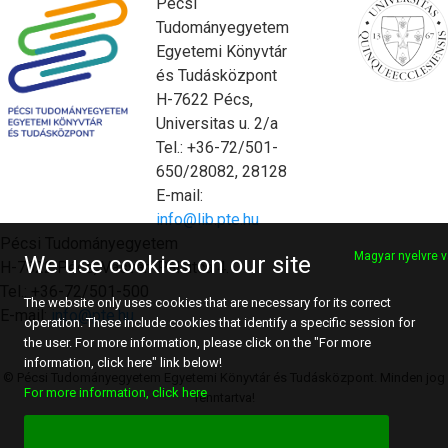
Pécsi
Tudományegyetem
Egyetemi Könyvtár
és Tudásközpont
H-7622 Pécs,
Universitas u. 2/a
Tel.: +36-72/501-
650/28082, 28128
E-mail:
info@lib.pte.hu
Pécsi Tudományegyetem
Magyar nyelvre v
We use cookies on our site
H-7622 Pécs, Vasvári Pál utca 4.
Tel.: +36-72/501-500
The website only uses cookies that are necessary for its correct
E-mail:
info@pte.hu
operation. These include cookies that identify a specific session for
the user. For more information, please click on the "For more
information, click here" link below!
© Pécsi Tudományegyetem Egyetemi Könyvtár és Tudásközpont. Minden jog
For more information, click here
fenntartva!