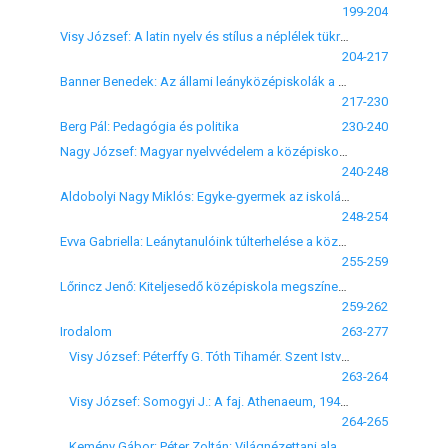
199-204
Visy József: A latin nyelv és stílus a néplélek tükrében
204-217
Banner Benedek: Az állami leányközépiskolák a számok tükrében
217-230
Berg Pál: Pedagógia és politika
230-240
Nagy József: Magyar nyelvvédelem a középiskolában
240-248
Aldobolyi Nagy Miklós: Egyke-gyermek az iskolában
248-254
Evva Gabriella: Leánytanulóink túlterhelése a középiskolákban
255-259
Lőrincz Jenő: Kiteljesedő középiskola megszínesedett tanárság
259-262
Irodalom
263-277
Visy József: Péterffy G. Tóth Tihamér. Szent István Társ. Budapest, 1940, 154 o.
263-264
Visy József: Somogyi J.: A faj. Athenaeum, 1940, 275 o.
264-265
Kemény Gábor: Péter Zoltán: Világnézettani alapvetés. Szerzői kiadás, Debrecen, 1939.