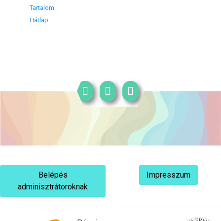
Tartalom
Hátlap
Belépés
Impresszum
adminisztrátoroknak