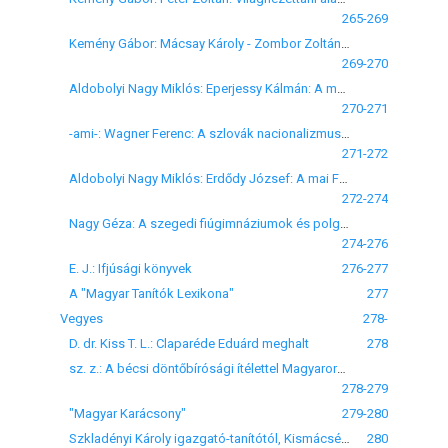
265-269
Kemény Gábor: Mácsay Károly - Zombor Zoltán: Az ember lelki világa (Nevelési ismeretek). A Liceum és leányliceum III. osztálya számára. Franklin Társ., Budapest, 1940.
269-270
Aldobolyi Nagy Miklós: Eperjessy Kálmán: A magyar falu településtörténete. Budapest, 1940, 79 o.
270-271
-ami-: Wagner Ferenc: A szlovák nacionalizmus első korszaka. A m. kir. Ferenc József Tudományegyetem magyar történelmi intézetének dolgozatai, 1. sz., Budapest, 1940, 59 o.
271-272
Aldobolyi Nagy Miklós: Erdődy József: A mai Finnország (Épülő ország). Magyar Téka, 160 o.
272-274
Nagy Géza: A szegedi fiúgimnáziumok és polgári iskolák évkönyveinek egybevetése
274-276
E. J.: Ifjúsági könyvek
276-277
A "Magyar Tanítók Lexikona"
277
Vegyes
278-
D. dr. Kiss T. L.: Claparéde Eduárd meghalt
278
sz. z.: A bécsi döntőbírósági ítélettel Magyarországhoz került és Romániában maradt felekezeti magyar iskolák száma
278-279
"Magyar Karácsony"
279-280
Szkladényi Károly igazgató-tanítótól, Kismácsédról
280