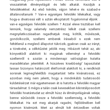
visszatértek élményvilágát és lelki alkatát. Kezdjük a
felvidékiekkel. Az első kérdés, vájjon lehet-e és szabad-e
általánosítanunk ? Van-e egységes felvidéki lélekalkat, vagy
hogy-a divatossá vált s aztán elkoptatott fogalommal éljünk: .
van-e egységes felvidéki szellem ? Azzal eleve tisztában kell
lennünk, hogy valamely nemzetrész lelkét csak szellemi
megnyilatkozásaiban ragadhatjuk meg, költők, művészek,
gondolkozók, szellemi emberek írásaiból s ezek nem
feltétlenül a meglevő állapotot tükrözik; gyakran csak az irányt,
a törekvést, a célkitűzést jelölik meg. Hibázott tehát az, aki
könyvekből alakított ki magának véleményt a felvidéki
szellemről s azután a mindennapi valóságban kutatta
maradéktalan jelenlétét. A húszéves kisebbségi' tapasztalat
lassan bizonyos határozott életformát alakított ki, a rendkívüli
sorsnak legmegfelelőbb magatartást tette kívánatossá, ez
azonban még nem jelenti, hogy a mindinkább tudatosodó
küldetésérzet már egyetemesen át is hatotta a felvidéki magyar
társadalmat. S mégis a talán csak kevesekben kikristályosodott
felvidéki hivatástudat az elmúlt húsz év élményvilágának veleje,
benne sűrűsödik össze a felvidéki szellemiség, a felvidéki
lélekalkat. Ha ezt meg akarjuk ragadni, fejlődésében kell
nyomon kísérnünk. Mert az elmúlt két évtizedben voltak