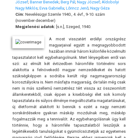
József
;
Banner Benedek
;
Berg Pál
;
Nagy József
;
Aldobolyi
Nagy Miklós
;
Evva Gabriella
;
Lőrincz Jenő
;
Nagy Géza
Cím:
Nevelésügyi Szemle 1940., 4. évf., 9-10. szám
(november-december)
Megjelenési adatok:
[s.n.], Szeged, 1940.
A most visszatért erdélyi országrész
magyarjaival együtt a megnagyobbodott
hazában immár három különféle közelmulti
tapasztalatot kell egybehangolnunk. Mert lényegében erről van
szó: az elmúlt két évtizedben háromféle történelmi sors
alakította a felnövekedő magyar nemzedékeket és hatott
szükségképpen a sodrába került régi nagymagyarországi
korosztályokra is. Nem másfajta magyarság, de talán még csak
nem is más szellemű nemzetrész tért vissza az összeomlott
államkeretekből, csak éppen a kisebbségi élet sok komoly
tapasztalata és súlyos élménye megváltoztatta magatartásukat,
új életformát alakított ki bennük s ezért a nagy nemzeti
sorskérdésekre gyakran máskép mozdulnak meg, máskép
fogalmazzák meg a tennivalót. Az egybehangolásnak úgy kell
történnie, hogy a háromféle tapasztalatból leszűrjük a
legértékesebb tanulságokat s gyümölcsöztetjük az egyetemes
magyarság jövő fejlődésére. Persze ehhez ismernünk kell a