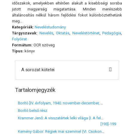
időszakok, amelyekben eltérően alakult a kisebbségi sorsba
jutott magyarság magatartása. Minden merészebb
általánosítás nélkül három fejlődési fokot különböztethetünk
meg...
Kategóriák:
Neveléstudomány
Tárgyszavak:
Nevelés
,
Oktatás
,
Neveléstörténet
,
Pedagógia
,
Folyóirat
Formátum:
OCR szöveg
Típus:
könyv
A sorozat kötetei
Tartalomjegyzék
Borító [IV. évfolyam, 1940. november-december, 9-10. szám]
Borító belső rész
Krammer Jenő: A visszatértek lelki világa (I. A felvidékiek)
[193]-199
Kemény Gábor: Régiek mai szemmel (VI. Csokonai)