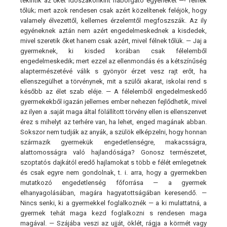
tekintik az őket idöszakonkint háborgató egyéneket —- félnek
tőlük; mert azok rendesen csak azért közelítenek feléjök, hogy
valamely élvezettől, kellemes érzelemtől megfoszszák. Az ily
egyéneknek aztán nem azért engedelmeskednek a kisdedek,
mivel szeretik őket hanem csak azért, mivel félnek tőlük. — Jaj a
gyermeknek, ki kisded korában csak félelemből
engedelmeskedik; mert ezzel az ellenmondás és a kétszínűség
alaptermészetévé válik s gyönyör érzet vesz rajt erőt, ha
ellenszegülhet a törvénynek, mit a szülői akarat, iskolai rend s
később az élet szab eléje. — A félelemből engedelmeskedő
gyermekekből igazán jellemes ember nehezen fejlődhetik, mivel
az ilyen a .saját maga által fölállított törvény ellen is ellenszenvet
érez s mihelyt az terhére van, ha lehet, enged magának abban.
Sokszor nem tudják az anyák, a szülök elképzelni, hogy honnan
származik gyermekük engedetlenségre, makacsságra,
alattomosságra való hajlandósága? Gonosz természetet,
szoptatós dajkától eredő hajlamokat s több e félét emlegetnek
és csak egyre nem gondolnak, t. i. arra, hogy a gyermekben
mutatkozó engedetlenség főforrása — a gyermek
elhanyagolásában, magára hagyatottságában keresendő. —
Nincs senki, ki a gyermekkel foglalkoznék — a ki mulattatná, a
gyermek tehát maga kezd foglalkozni s rendesen maga
magával. — Szájába veszi az ujját, öklét, rágja a körmét vagy