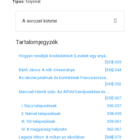
Típus:
folyóirat
A sorozat kötetei
Tartalomjegyzék
Hogyan neveljük kisdedeinket (Levelek egy anyához) Ötödik levél
[329]-335
Bánfi János: A nők olvasmánya
[336]-344
Az iskolai jutalmak és büntetések Francziaországban
[345]-352
Marczali Henrik után: Az Alföld benépesítése és a Magyarság gyarapodása a múlt században
[353]-367
I. Rácz telepedések
356-357
II. Német telepedések
358-359
III. Tót telepedések
359-361
IV. A magyarság helyzete
362-367
Legeza Viktor: A műtan az iskolában
[368]-373