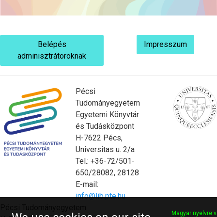
Belépés
Impresszum
adminisztrátoroknak
Pécsi
Tudományegyetem
Egyetemi Könyvtár
és Tudásközpont
H-7622 Pécs,
Universitas u. 2/a
Tel.: +36-72/501-
650/28082, 28128
E-mail:
info@lib.pte.hu
Pécsi Tudományegyetem
Magyar nyelvre v