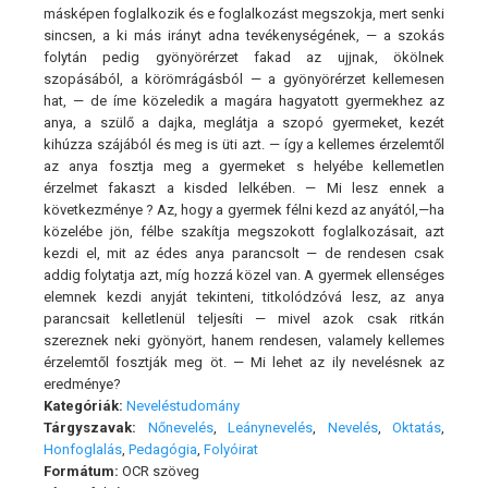
másképen foglalkozik és e foglalkozást megszokja, mert senki
sincsen, a ki más irányt adna tevékenységének, — a szokás
folytán pedig gyönyörérzet fakad az ujjnak, ökölnek
szopásából, a körömrágásból — a gyönyörérzet kellemesen
hat, — de íme közeledik a magára hagyatott gyermekhez az
anya, a szülő a dajka, meglátja a szopó gyermeket, kezét
kihúzza szájából és meg is üti azt. — így a kellemes érzelemtől
az anya fosztja meg a gyermeket s helyébe kellemetlen
érzelmet fakaszt a kisded lelkében. — Mi lesz ennek a
következménye ? Az, hogy a gyermek félni kezd az anyától,—ha
közelébe jön, félbe szakítja megszokott foglalkozásait, azt
kezdi el, mit az édes anya parancsolt — de rendesen csak
addig folytatja azt, míg hozzá közel van. A gyermek ellenséges
elemnek kezdi anyját tekinteni, titkolódzóvá lesz, az anya
parancsait kelletlenül teljesíti — mivel azok csak ritkán
szereznek neki gyönyört, hanem rendesen, valamely kellemes
érzelemtől fosztják meg öt. — Mi lehet az ily nevelésnek az
eredménye?
Kategóriák:
Neveléstudomány
Tárgyszavak:
Nőnevelés
,
Leánynevelés
,
Nevelés
,
Oktatás
,
Honfoglalás
,
Pedagógia
,
Folyóirat
Formátum:
OCR szöveg