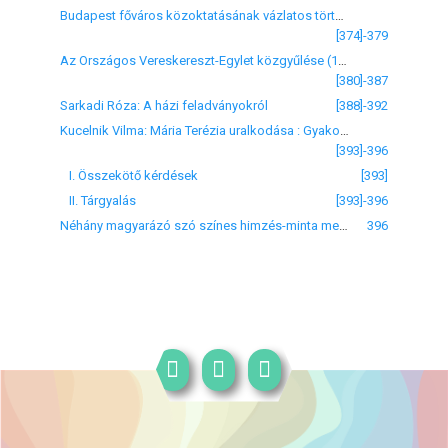
Budapest főváros közoktatásának vázlatos története 1868-tól 1881-ig
[374]-379
Az Országos Vereskereszt-Egylet közgyűlése (1882. május 16-án)
[380]-387
Sarkadi Róza: A házi feladványokról
[388]-392
Kucelnik Vilma: Mária Terézia uralkodása : Gyakorlati tanítás az elemi iskola VI. osztályában
[393]-396
I. Összekötő kérdések
[393]
II. Tárgyalás
[393]-396
Néhány magyarázó szó színes himzés-minta mellékletünkhöz (IX. és X. tábla)
396