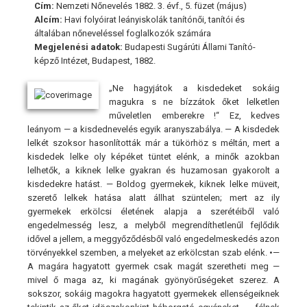
Cím:
Nemzeti Nőnevelés 1882. 3. évf., 5. füzet (május)
Alcím:
Havi folyóirat leányiskolák tanítónői, tanítói és
általában nőneveléssel foglalkozók számára
Megjelenési adatok:
Budapesti Sugárúti Állami Tanító-
képző Intézet, Budapest, 1882.
„Ne hagyjátok a kisdedeket sokáig
magukra s ne bízzátok őket lelketlen
műveletlen emberekre !“ Ez, kedves
leányom — a kisdednevelés egyik aranyszabálya. — A kisdedek
lelkét szoksor hasonlították már a tükörhöz s méltán, mert a
kisdedek lelke oly képéket tüntet elénk, a minők azokban
lelhetők, a kiknek lelke gyakran és huzamosan gyakorolt a
kisdedekre hatást. — Boldog gyermekek, kiknek lelke müveit,
szerető lelkek hatása alatt állhat szüntelen; mert az ily
gyermekek erkölcsi életének alapja a szerétéiből való
engedelmesség lesz, a melyből megrendíthetlenűl fejlődik
idővel a jellem, a meggyőződésből való engedelmeskedés azon
törvényekkel szemben, a melyeket az erkölcstan szab elénk. •—
A magára hagyatott gyermek csak magát szeretheti meg —
mivel ő maga az, ki magának gyönyörűségeket szerez. A
sokszor, sokáig magokra hagyatott gyermekek ellenségeiknek