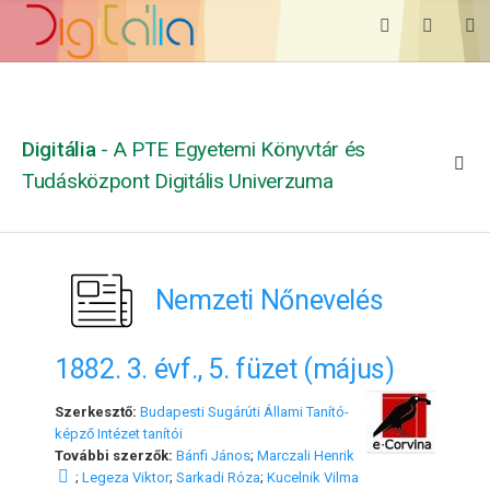
Digitália
- A PTE Egyetemi Könyvtár és
Tudásközpont Digitális Univerzuma
Nemzeti Nőnevelés
1882. 3. évf., 5. füzet (május)
Szerkesztő:
Budapesti Sugárúti Állami Tanító-
képző Intézet tanítói
További szerzők:
Bánfi János
;
Marczali Henrik
;
Legeza Viktor
;
Sarkadi Róza
;
Kucelnik Vilma