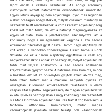
rokonszenvezik, nem fogják rossz néven venni, ha egy pár
lapot ennek a czélnak szentelünk. Az eddigi eredmény
viszonyaink között határozottan örvendetesnek mondható.
Egyesületünk anyagilag nem egyenrangú ugyan más régebben
alakult országos nőegyletekkel, melyek csaknem mindannyian
százezrek felett rendelkeznek, a vörös kereszt egyesület pedig
közel két millió felett, de ezt a hátrányt megmagyarázza az
egyesület fiatal kora s jelentékenyen ellensúlyozza az a
körülmény, hogy a mi egyesületünk vagyona a szó szoros
értelmében fillérekből gyűlt össze. Három nagy alapítványunk
volt eddig: a védnöknö föherczegnöé, Hirsch báróé s Rock
Szilárdé, de ez a három alapítvány együttvéve is csak egy
negyedrészét alkotja annak az összegnek, melyet egyesületünk
több mint 30,000 adakozótól a szó szoros értelmében
krajczárokban gyűjtött össze. A hatvanas évek kora óta, midőn
a hazafias érzület az ön-kénytes gyűjtök ezreit alkotta meg,
több Ízben történt már a mienknél nagyobb gyűjtés az
országban, különösen emlékszobrok felállítására s elemi
csapás által sújtottak segélyezésére, de magán egyesületet 20
év óta ily lelkes pártfogásban a nagy közönség nem részesített
s a Mária Dorothea egyesület nem üres frázist fog bevé-setni a
tanítónők otthonának homlokzatára, midőn magas
védnöknőjének javaslata szerint felíratja oda: «Tanítónőinek