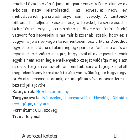
emelte közadakozás útján a magyar nemzet.» De eltekintve az
erkölcsi nagy jelentőségtől, az egyesület négy évi
működésének pénzeredménye sem csekély. A tanítónők
otthona, ha teljesen készen lesz, a telekkel, felszereléssel s
bekerítéssel együtt, kerekszámban ötvenezer forint értékű
vagyont fog képviselni s ma már biztosnak látszik, hogy ez a
vagyon a jelen év végén tehermentesen lesz a Mária Dorothea
egyesület tulajdona s talán még egy pár ezer forint marad is az
egyesület pénztárában. Igaz, hogy ezáltal az egyesület csak
egyik s nem épen legjelentékenyebb czélját valósítja meg s azt
is csak félig, mivel az otthon fenntartására a tagdíjak mellett
még jelentékeny kamatozó tökére van szükség, de hogy négy-
öt év alatt ennyire jutottunk, ez magában véve is örvendetes s
biztató jel a jövőre.
Kategóriák:
Neveléstudomány
Tárgyszavak:
Nőnevelés
,
Leánynevelés
,
Nevelés
,
Oktatás
,
Pedagógia
,
Folyóirat
Formátum:
OCR szöveg
Típus:
folyóirat
A sorozat kötetei