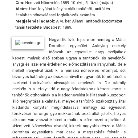
Cím:
Nemzeti Nőnevelés 1889. 10. évf., 5. füzet (május)
Alcím:
Havi folyóirat leányiskolák tanítónői, tanítói és
általában nőneveléssel foglalkozók számára
Megjelenési adatok:
A VI. ker. Állami Tanítónőképzőintézet
tanári testülete, Budapest, 1889.
Negyedik évét fejezte be nemrég a Mária
Dorothea egyesület. Aránylag csekély
időszak az egyesület nagy czéljaihoz
képest, melyek első sorban ugyan a tanítónők és nevelőnők
anyagi és szellemi érdekeinek előmozdítására irányulnak, de e
mellett irányelvül tűzik ki a nemzeti nőnevelés reformját, sőt
bizonyos határokig az összes művelt magyar nők tömörítését s
szellemi törekvéseik niveaujának emelését is. De bármily
csekély is a lefolyt idő e nagy feladatokhoz képest, most a
tanítónők otthonának s a kisdednevelési kiállításnak küszöbön
álló megnyitása alkalmával, melyek a tanítónői szakosztály által
kiadandó könyvtár megindulásával mintegy az egyesület
törekvései forrongó gyermekkorának bezárultát jelölik, helyes
alkalom van visszatekinteni a múltra s előre nézni a jövőbe. A
«Nem-zeti Nőnevelés» olvasói, kiknek nagyobb része a Mária
Dorothea egyesülettel már csak a megszokás folytán is