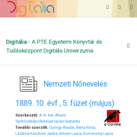
Digitália
- A PTE Egyetemi Könyvtár és
Tudásközpont Digitális Univerzuma
Nemzeti Nőnevelés
1889. 10. évf., 5. füzet (május)
Szerkesztő:
A VI. ker. Állami
Tanítónőképzőintézet tanári testülete
További szerzők:
György Aladár
;
Berta Ilona
;
Lázárné Kasztner Janka
;
Binder Laura
;
Komáromy Lajos