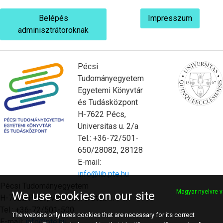
Belépés
Impresszum
adminisztrátoroknak
Pécsi
Tudományegyetem
Egyetemi Könyvtár
és Tudásközpont
H-7622 Pécs,
Universitas u. 2/a
Tel.: +36-72/501-
650/28082, 28128
E-mail:
info@lib.pte.hu
Pécsi Tudományegyetem
Magyar nyelvre v
We use cookies on our site
H-7622 Pécs, Vasvári Pál utca 4.
Tel.: +36-72/501-500
The website only uses cookies that are necessary for its correct
E-mail:
info@pte.hu