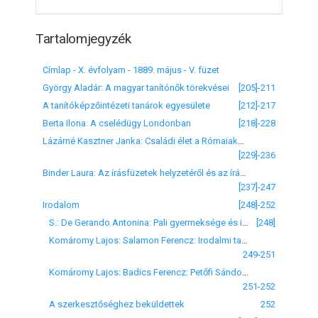
Tartalomjegyzék
Címlap - X. évfolyam - 1889. május - V. füzet
György Aladár: A magyar tanítónők törekvései
[205]-211
A tanítóképzőintézeti tanárok egyesülete
[212]-217
Berta Ilona: A cselédügy Londonban
[218]-228
Lázárné Kasztner Janka: Családi élet a Rómaiaknál (Befejező közlemény)
[229]-236
Binder Laura: Az írásfüzetek helyzetéről és az írásvonalak irányáról (Dr. Schubert Pál, nünbergi szemorvos értekezése)
[237]-247
Irodalom
[248]-252
S.: De Gerando Antonina: Pali gyermeksége és ifjúsága. Méhner Vilmos, Budapest
[248]
Komáromy Lajos: Salamon Ferencz: Irodalmi tanulmányok I-II. kötet. Kisfaludy-Társaság, Budapest, Franklin-Társulat, 1889
249-251
Komáromy Lajos: Badics Ferencz: Petőfi Sándor válogatott költeményei. Athenaeum, Budapest, 1888
251-252
A szerkesztőséghez beküldettek
252