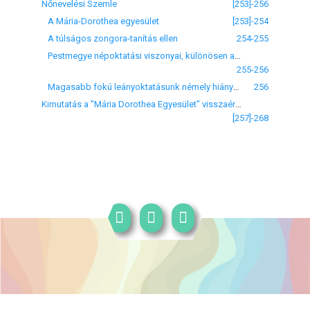
Nőnevelési Szemle
[253]-256
A Mária-Dorothea egyesület
[253]-254
A túlságos zongora-tanítás ellen
254-255
Pestmegye népoktatási viszonyai, különösen a leányok iskolázása
255-256
Magasabb fokú leányoktatásunk némely hiányairól
256
Kimutatás a "Mária Dorothea Egyesület" visszaérkezett gyüjtőíveiről (Tizenötödik közlemény)
[257]-268