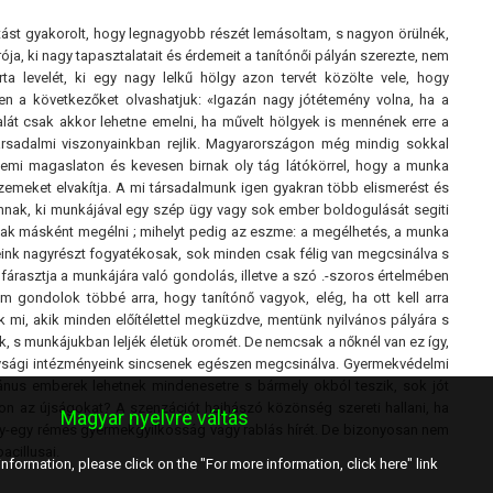
tást gyakorolt, hogy legnagyobb részét lemásoltam, s nagyon örülnék,
ja, ki nagy tapasztalatait és érdemeit a tanítónői pályán szerezte, nem
ta levelét, ki egy nagy lelkű hölgy azon tervét közölte vele, hogy
n a következőket olvashatjuk: «Igazán nagy jótétemény volna, ha a
lát csak akkor lehetne emelni, ha művelt hölgyek is mennének erre a
rsadalmi viszonyainkban rejlik. Magyarországon még mindig sokkal
emi magaslaton és kevesen birnak oly tág látókörrel, hogy a munka
szemeket elvakítja. A mi társadalmunk igen gyakran több el ismerést és
 annak, ki munkájával egy szép ügy vagy sok ember boldogulását segiti
nak másként megélni ; mihelyt pedig az eszme: a megélhetés, a munka
yeink nagyrészt fogyatékosak, sok minden csak félig van megcsinálva s
fárasztja a munkájára való gondolás, illetve a szó .-szoros értelmében
m gondolok többé arra, hogy tanítónő vagyok, elég, ha ott kell arra
mi, akik minden előítélettel megküzdve, mentünk nyilvános pályára s
k, s munkájukban leljék életük oromét. De nemcsak a nőknél van ez így,
konysági intézményeink sincsenek egészen megcsinálva. Gyermekvédelmi
nus emberek lehetnek mindenesetre s bármely okból teszik, sok jót
on az újságokat? A szenzációt hajhászó közönség szereti hallani, ha
Magyar nyelvre váltás
egy-egy rémes gyermekgyilkosság vagy rablás hírét. De bizonyosan nem
acillusai.
nformation, please click on the "For more information, click here" link