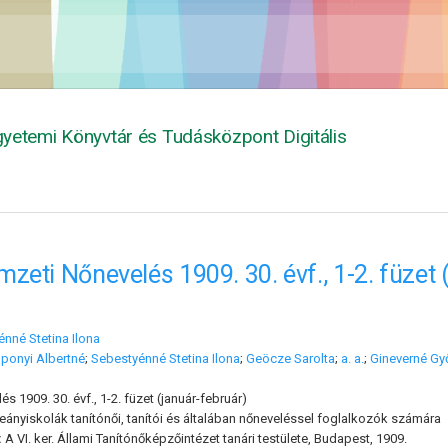
yetemi Könyvtár és Tudásközpont Digitális
zeti Nőnevelés 1909. 30. évf., 1-2. füzet 
nné Stetina Ilona
ponyi Albertné
;
Sebestyénné Stetina Ilona
;
Geöcze Sarolta
;
a. a.
;
Gineverné Győ
 1909. 30. évf., 1-2. füzet (január-február)
leányiskolák tanítónői, tanítói és általában nőneveléssel foglalkozók számára
:
A VI. ker. Állami Tanítónőképzőintézet tanári testülete, Budapest, 1909.