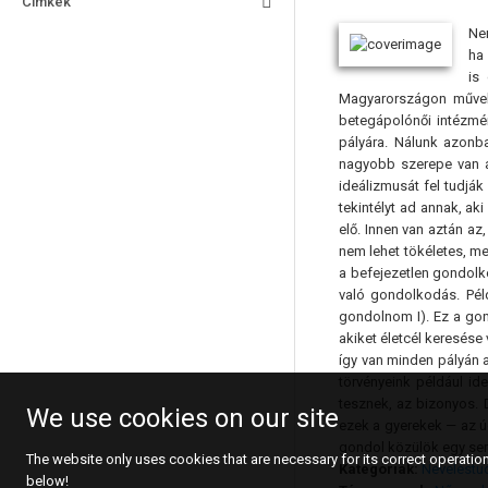
Címkék
Ne
ha 
is
Magyarországon művelt
betegápolónői intézmén
pályára. Nálunk azonb
nagyobb szerepe van a
ideálizmusát fel tudják
tekintélyt ad annak, ak
elő. Innen van aztán a
nem lehet tökéletes, me
a befejezetlen gondolko
való gondolkodás. Péld
gondolnom I). Ez a gon
akiket életcél keresése
így van minden pályán 
törvényeink például i
tesznek, az bizonyos. 
We use cookies on our site
ezek a gyerekek — az ú
gondol közülök egy sem 
The website only uses cookies that are necessary for its correct operation.
Kategóriák:
Nevelést
below!