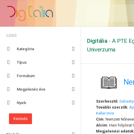
SZŰRŐ
Digitália
- A PTE Eg
Univerzuma
Kategória
Típus
Formátum
Nem
Megjelenés éve
Szerkesztő:
Sebestyé
Nyelv
További szerzők:
Ap
Keller Imre
Cím:
Nemzeti Nőnevelés
Alcím:
Havi folyóirat 
Megjelenési adatok