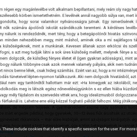
m régen egy magánlevélbe volt alkalmam bepillantani, mely reám oly nagy ha
szélesebb körben ismertethetném. E levélnek annál nagyobb súlya van, mert író
 gondolta, hogy sorai valamikor nyilvánosságra jutnak. Egy ismerősének ír
 nők számára ápolónői iskolát szándékozik teremteni. A kérdéses levélbe
y nálunk is rendeződnék, mert tény, hogy a betegápolónői hivatás színvona
an minden nehezebben megy, mint máshol, aminek oka a mi sajátlagos tá
 külsőségeknek, mint a munkának. Kevesen állanak azon erkölcsi és szell
 fogni, s azt meg tudják látni a sok üres külsőség mellett, melynek fénye a 
i nem dolgozik, de külsőleg fényes életet él (igen gyakran adósságra), mint
z, bogy nálunk többnyire csak azok mennek valamely pályára, akik nem tudná
rt nincs benne lélek, csak hideg számítás. Ezért van az, hogy a mi intézmén
dás tüneteivel lépten-nyomon találkozunk. Aki nem dolgozik hivatásból, azt 
ául nem egy tanítónőtől hallottam már ezt: »Ha kimegyek az iskolából, ne
dolkodás meg is látszik egész nőnevelésügyünkön s ez ellen hiába küzdünk 
 vagy mély fájdalom és szenvedés vittek arra, hogy idealizmusból dolgozzana
a férfiaknál is. Lehetne erre elég kézzel fogható példát felhozni. Még jóté
deálisak, de mégsem teljesek. A gyermekvédelmi eszme nagy szónokai humá
De mért engedik például, hogy gyerekek, 10—12 éves fiúk árusítsák az utcák
gynevezett rikkancsok — már előre kiabálják, amint az újságot kínálgatják. 
arra, hogy amint a test betegségeinek, úgy a lélek betegségeinek is vannak b
 These include cookies that identify a specific session for the user. For more i
udomány