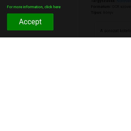
Tárgyszavak:
Nőnevel
Formátum:
OCR szöve
For more information, click here
Típus:
könyv
Accept
A sorozat kötete
Tartalomjegyzé
Gr. Apponyi Albertné
Sebestyénné Stetina
Geőcze Sarolta: A l
a. a.: György Aladár
Gineverné Győry Ilon
Hollós Károly: Rajzt
Tocsek Helén: Goeth
IV. Orestes megvál
Dr. Székely György: 
Relkovics Mita: A po