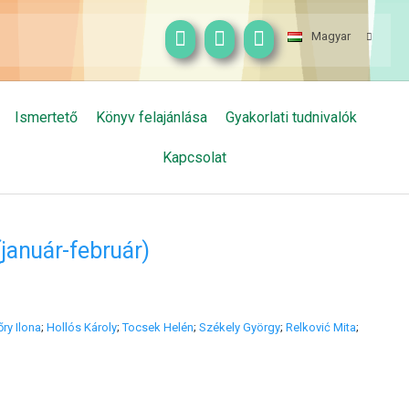
Magyar
Ismertető
Könyv felajánlása
Gyakorlati tudnivalók
Kapcsolat
(január-február)
ry Ilona
;
Hollós Károly
;
Tocsek Helén
;
Székely György
;
Relković Mita
;