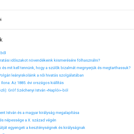
i
k
tből
iratási időszakot növendékeink kiismerésére fölhasználni?
nk és mit kell tennünk, hogy a szülők bizalmát megnyerjük és megtarthassuk?
 Polgári leányiskoláink a női hivatás szolgálatában
Ilona: Az 1885. évi országos kiállítás
li): Gróf Széchenyi István «Naplói»-ból
ent István és a magyar királyság megalapítása
 és népessége a X. század végén
tját egyengeti a keszténységnek és királyságnak