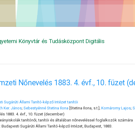
yetemi Könyvtár és Tudásközpont Digitális
zeti Nőnevelés 1883. 4. évf., 10. füzet (
i Sugárúti Állami Tanító-képző Intézet tanítói
th Ker. János
;
Sebestyénné Stetina Ilona
[Stetina Ilona, s.t.];
Komáromy Lajos
;
S
s 1883. 4. évf., 10. füzet (december)
leányiskolák tanítónői, tanítói és általában nőneveléssel foglalkozók számára
:
Budapesti Sugárúti Állami Tanító-képző Intézet, Budapest, 1883.