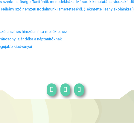
s szerkesztősége: Tanítónők menedékháza. Második kimutatás a visszaküldöt
: Néhány szó nemzeti irodalmunk ismertetéséről. (Tekintettel leányiskoláinkra.)
zó a színes hímzésminta-melléklethez
karáncsonyi ajándéka a néptanítóknak
legújabb kiadványai