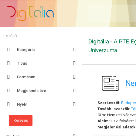
SZŰRŐ
Digitália
- A PTE Eg
Univerzuma
Kategória
Típus
Formátum
Nem
Megjelenés éve
Szerkesztő:
Budapest
Nyelv
További szerzők:
Tó
Cím:
Nemzeti Nőnevelé
Alcím:
Havi folyóirat 
Megjelenési adatok