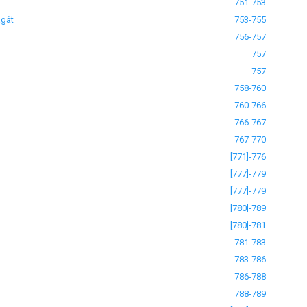
751-753
agát
753-755
756-757
757
757
758-760
760-766
766-767
767-770
[771]-776
[777]-779
[777]-779
[780]-789
[780]-781
781-783
783-786
786-788
788-789