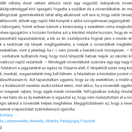
előtt néhány évvel vettem először részt egy nagyobb leányiskola növen
akképzettséggel bíró igazgató fogadta a szülőket és a növendékeket; én meg
llingóztak gyermekeikkel; tehát elég alkalmunk volt arra is, hogy velök tár
eltávozott, elővett egy napló-féle könyvet s abba szorgalmasan jegyezgetett.
háborgatni, holott erősen bántott a kíváncsiság s szerettem volna megtudni
kedves igazgatóm s hozzám fordulva azt a kérdést intézte hozzám, hogy én 
szerezhető tapasztalatokat, a kik az én osztályomba fognak járni s miután é
ik a tanítónak oly tények megfigyelésére, a melyek a növendékek megítél
ly esetekben, mint a jelenlegi; ha t. i. nem jönnek a beiratkozok tömegesen. —
 vonhatunk tudhatnók meg, hogy minő tényezők hatnak reájok az iskolán kí
atkozó napló vezetését. — Mindegyik növendékünk számára egy-egy nagy íve
 folytatom a jegyzeteket az egész év folyama alatt. E tényekből aztán meg-kis
t, munkáit, magaviseletét meg kell ítélnem: e feladatban a kiindulási ponto
 választhassam ki. Azt tapasztaltam ugyanis, hogy az oly esetekben, a midőn
 a kiválasztott nevelési eszközökkel elemi, mint akkor, ha a növendék egyén
or megesik rajtam, hogy egyik-másik növendék felfogásában sokáig tévutak
 reá hatni de az ily esetekben is vigasztal az, hogy nem mulasztottam el a nö
égis sikerül a növendek helyes megítélése. Meggyőződésem az, hogy a nevel
semet a tapasztalat számtalanszor igazolta.
udomány
és
,
Leánynevelés
,
Nevelés
,
Oktatás
,
Pedagógia
,
Folyóirat
g