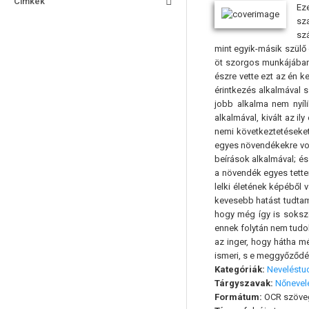
Címkék
Ez
sz
szá
mint egyik-másik szülő 
öt szorgos munkájában 
észre vette ezt az én 
érintkezés alkalmával 
jobb alkalma nem nyíl
alkalmával, kivált az i
nemi következtetéseket
egyes növendékekre von
beírások alkalmával; és
a növendék egyes tettei
lelki életének képéből
kevesebb hatást tudtam
hogy még így is soksz
ennek folytán nem tudok
az inger, hogy hátha m
ismeri, s e meggyőződé
Kategóriák:
Nevelést
Tárgyszavak:
Nőnevel
Formátum:
OCR szöve