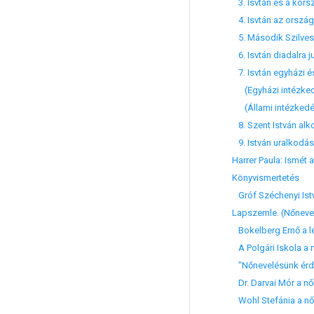
3. Isvtán és a kors
4. Isvtán az ország 
5. Második Szilvesz
6. Isvtán diadalra ju
7. Isvtán egyházi é
(Egyházi intézke
(Állami intézkedé
8. Szent István al
9. István uralkodás
Harrer Paula: Ismét a
Könyvismertetés
Gróf Széchenyi Istvá
Lapszemle. (Nőneve
Bokelberg Ernő a le
A Polgári Iskola a 
"Nőnevelésünk érde
Dr. Darvai Mór a n
Wohl Stefánia a nő