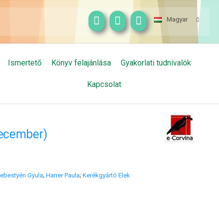
Magyar
Ismertető
Könyv felajánlása
Gyakorlati tudnivalók
Kapcsolat
december)
ebestyén Gyula
;
Harrer Paula
;
Kerékgyártó Elek