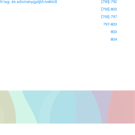
t tag- és adománygyűjtő-ívekből
[790]-792
[793]-803
[793]-797
797-803
803
804