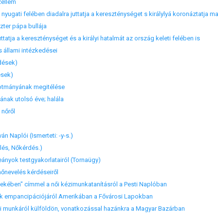
zellem
nyugati felében diadalra juttatja a kereszténységet s királylyá koronáztatja m
ter pápa bullája
ttatja a kereszténységet és a királyi hatalmát az ország keleti felében is
s állami intézkedései
dések)
sek)
kotmányának megitélése
ának utolsó éve; halála
 nőről
n Naplói (Ismerteti: -y-s.)
lés, Nőkérdés.)
ányok testgyakorlatairól (Tornaügy)
nőnevelés kérdéseiről
kében" címmel a női kézimunkatanításról a Pesti Naplóban
ők empancipációjáról Amerikában a Fővárosi Lapokban
i munkáról külföldön, vonatkozással hazánkra a Magyar Bazárban