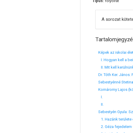
Típus:
folyóirat
A sorozat kötete
Tartalomjegyzé
Képek az iskolai éle
I. Hogyan kell a be
II. Mit kell kerülnü
Dr. Tóth Ker. János:
Sebestyénné Stetina 
Komáromy Lajos (köz
I.
II.
Sebestyén Gyula: Sz
1. Hazánk területe
2. Géza fejedelem ú