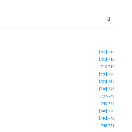
[705]-719
[705]-710
710-719
[720]-730
[731]-735
[736]-745
737-743
743-745
[746]-770
[746]-748
748-751