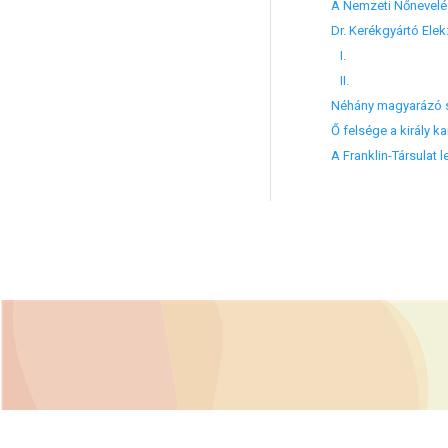
A Nemzeti Nőnevelé
Dr. Kerékgyártó Elek
I.
II.
Néhány magyarázó s
Ő felsége a király 
A Franklin-Társulat 