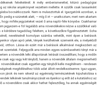
dékeinek felvételénél. A mély emberismerettel, kitünö pedagógiai
 az iskolai anyakönyvet vezettem mellette. A szülők csak lassanként
salgásba bocsátkozzunk. Nem is mulasztottuk el. Igazgatónk azonban, a
 Én pedig e szünetek alatt, — míg ő irt — unatkoztam; mert nem akartam
, hogy miféle jegyzeteket vezet ő ama napló-féle könyvbe. Csakhamar
nem jegyezem-e föl legalább ama növendékekre nézve a szülőkkel való
n e kérdésre tagadólag feleltem, a következőkre figyelmeztetett: Soha
ésénél, nevelésénél komolyan számba vehetők, mint épen a beírások
 Ilyenkor olyan apró jelek, tények kerülhetnek szemeink ele, a melyekből
vül, otthon. Lássa én ezért már a beírások alkalmával megkezdem az
t szentelek. Feljegyzők arra minden egyes számbavehetö tényt már a
ertem a növendék lelki állapotának leírását összeállítani, hogy a midőn
t ne csak egy vagy két tényből, hanem a növendék általam megismerhető
 a növendékeket csak egyetlen egy tényből kelle megítélnem - rendesen
iségének megítéléséhez több adat állott rendelkezésemre. Igaz ugyan,
on járok és nem sikerül az egyéniség természetének kipuhatolása s
vendek lelkének tanulmányozását es ilyenkor uj erőt ád a kutatáshoz az
ő a növendékre csak akkor hathat fejlesztőleg, ha annak egyéniségét