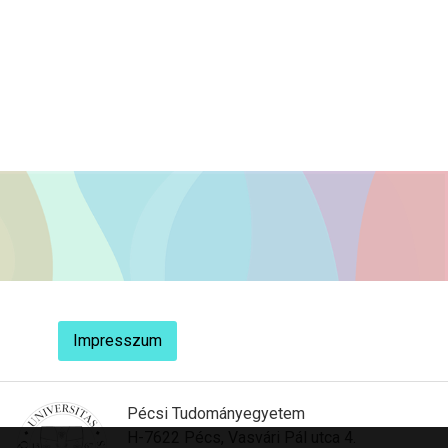
Impresszum
Pécsi Tudományegyetem
H-7622 Pécs, Vasvári Pál utca 4.