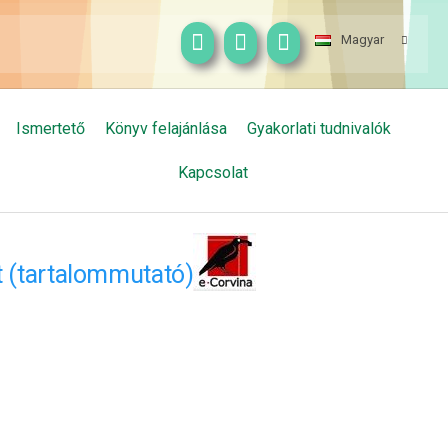
Magyar
Ismertető
Könyv felajánlása
Gyakorlati tudnivalók
Kapcsolat
t (tartalommutató)