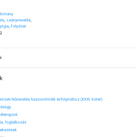
udomány
lés
,
Leánynevelés
,
gógia
,
Folyóirat
g
i
k
emzeti Nőnevelés huszonötödik évfolymához (XXXI. kötet)
lésügy
 életrajzok
tás, foglalkozás
tekezések