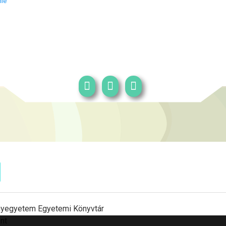
le
yegyetem Egyetemi Könyvtár
nt