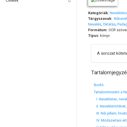
Címkék
Kategóriák:
Nevelést
Tárgyszavak:
Nőneve
Nevelés
,
Oktatás
,
Peda
Formátum:
OCR szöve
Típus:
könyv
A sorozat kötete
Tartalomjegyzé
Borító
Tartalommutató a N
I. Neveléstan, neve
II. Neveléstörténet,
III. Női jellem, hiva
IV. Módszertani ér