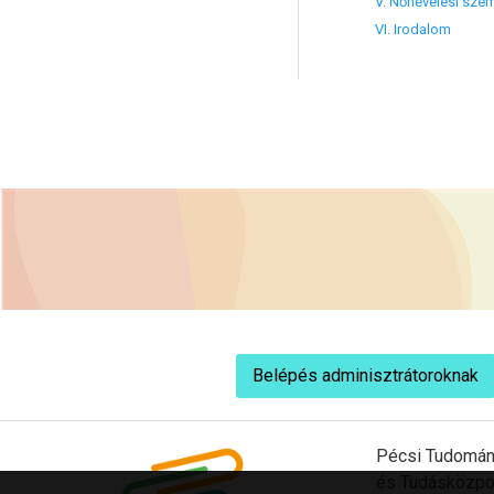
V. Nőnevelési szem
VI. Irodalom
Belépés adminisztrátoroknak
Pécsi Tudomán
és Tudásközpo