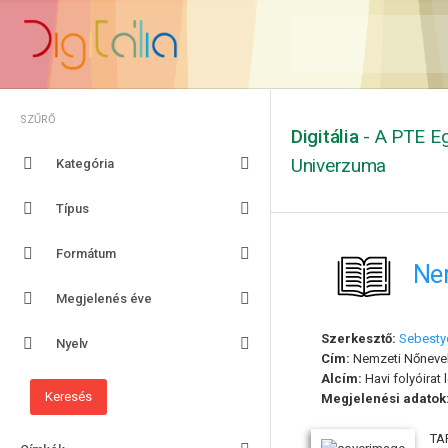
SZŰRŐ
Digitália
- A PTE Eg
Univerzuma
Kategória
Típus
Formátum
Nem
Megjelenés éve
Szerkesztő:
Sebestyé
Nyelv
Cím:
Nemzeti Nőnevelé
Alcím:
Havi folyóirat 
Megjelenési adatok
TA