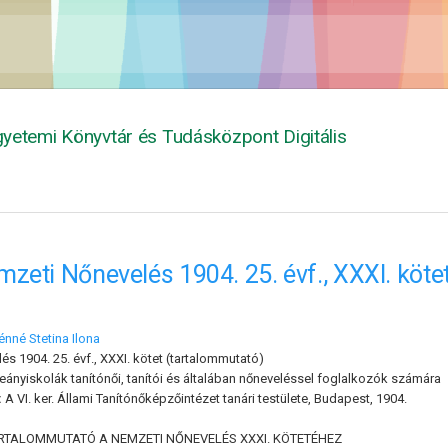
yetemi Könyvtár és Tudásközpont Digitális
zeti Nőnevelés 1904. 25. évf., XXXI. köte
nné Stetina Ilona
s 1904. 25. évf., XXXI. kötet (tartalommutató)
leányiskolák tanítónői, tanítói és általában nőneveléssel foglalkozók számára
:
A VI. ker. Állami Tanítónőképzőintézet tanári testülete, Budapest, 1904.
RTALOMMUTATÓ A NEMZETI NŐNEVELÉS XXXI. KÖTETÉHEZ