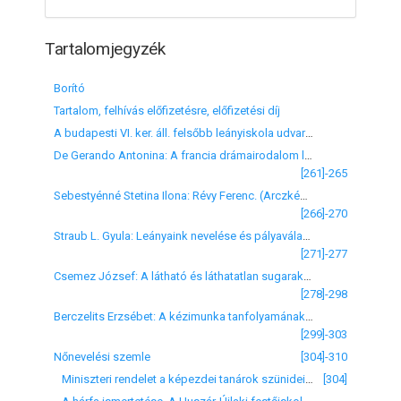
Tartalomjegyzék
Borító
Tartalom, felhívás előfizetésre, előfizetési díj
A budapesti VI. ker. áll. felsőbb leányiskola udvara óraközi szünetekben. (Fotó)
De Gerando Antonina: A francia drámairodalom legújabb irányáról
[261]-265
Sebestyénné Stetina Ilona: Révy Ferenc. (Arczképpel)
[266]-270
Straub L. Gyula: Leányaink nevelése és pályaválasztása. (Befejező közlemény)
[271]-277
Csemez József: A látható és láthatatlan sugarakról
[278]-298
Berczelits Erzsébet: A kézimunka tanfolyamának átalakításáról
[299]-303
Nőnevelési szemle
[304]-310
Miniszteri rendelet a képezdei tanárok szünidei tanfolyama tárgyában
[304]