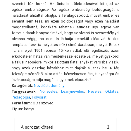
szeretet fűz hozzá. Az öntudat fölébredésével kiterjed az
egész emberiségre.» Az egész emberiség boldogságát s
haladását áhítattal óhajtja, a felvilágosodott, művelt ember és
semmit sem tesz, mi ezen boldogságot vagy ezen haladást
meggátolhatná, koczkára tehetné.» Mindez úgy egybe van
forrva a darab bonyodalmával, hogy az olvasó is szenvedélylyel
olvassa végig, ha nem is láthatja remekül előadva! A «les
remplacantes» (a helyettes nők) című darabban, melyet Brieux
írt, s melyet 1901 február 15-ikén adtak elő legelőször, azon
erkölcstelen hatás van mesterkézzel ecsetelve, melyet gyakorol
a falusi népségre, mikor az ottani fiatal anyákat városba viszik,
hogy azok gazdag házakhoz mint dajkák álljanak be. A férj
felesége pénzéből akar aztán kényelmesen élni, tunyaságra és
iszákosságra adja magát, a gyermek elpusztul!
Kategóriák:
Neveléstudomány
Tárgyszavak:
Nőnevelés
,
Leánynevelés
,
Nevelés
,
Oktatás
,
Pedagógia
,
Folyóirat
Formátum:
OCR szöveg
Típus:
könyv
A sorozat kötetei