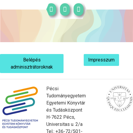
Belépés
Impresszum
adminisztrátoroknak
Pécsi
Tudományegyetem
Egyetemi Könyvtár
és Tudásközpont
H-7622 Pécs,
Universitas u. 2/a
Tel.: +36-72/501-