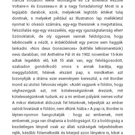
francia irodalom lelkét Montaigne és La Boétietől kezdve
Voltaire-n és Eousseau-n át a nagy forradalomig! Most is a
legújabb darabok, azok, melyeknek legtöbb értéket tulaj
donitnak, s melyeket például az Illustration lap mellékletül
nyomat ki olvasói számára, egy-egy thesisnek a megvitatása,
felszólalás egy-egy visszaélés, egy-egy igazságtalanság ellen!
Szónoklatok, de oly ügyesen vannak feldolgozva, hogy
lebilincselik a nézőt, s érdeklődését egy percre sem hagyják
lankadni. «Nos deux Gonsciences» (kétféle lelkiismeretünk)
nevü darabban, mit Anthelme Pál írt és 1902 november 15-ikén
adtak legelébb elő, két fő alak van, egy felvilágosodott,
szabadon gondolkodó orvos s annak barátja, egy
meggyőződött, hitének elszánt pap, s mindketten azt
bizonyítják a dráma ezer eseményein keresztül, a mit Bordier
mond az utolsó felvonás végén: «Azért vagyunk e földön, hogy
véghezvigyük azt, mit kötelességünknek érezünk, mit
kötelességünknek tudunk; ez a mi emberi pályánk nemes volta!
A mikor életünket áldozzuk fel hitünknek, teljesítjük az ember
valódi hivatását e földön, nem éltünk hiába.» A pap is, Bordier is
lépten-nyomon hangoztatják : hogy az embernek, mint
embernek, joga van óhajtania a boldogságot. Ez a boldogság a
kezdetleges lénynél csak az állati szükségek teljesítésében
rejlik, később fölemelkedik és kiterjed azon lényekre is, kiket a