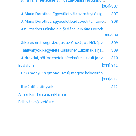
A hárfa ismertetése. A Huszár-Újlaki festőiskola zsurján tartott előadás Komáry Erzsébettől
[304]-307
A Mária Dorothea Egyesület választmányi és igazgatósági ülései
307
A Mária Dorothea Egyesület budapesti tanítónői szakosztályának havi ülése
308
Az Erzsébet Nőiskola előadásai a Mária Dorothea Egyesület javára
308-309
Sikeres érettségi vizsgák az Országos Nőképző Egyesület leánygimnáziumában
309
Tanítványok kegyelete Gallauner Luizának sírjánál
309
A drezdai, női jogesetek sérelmére alakult jogvédő egyletről (Rechtschützverein) (Bemutatja: Neményi Erzsébet)
310
Irodalom
[311]-312
Dr. Simonyi Zsigmond: Az új magyar helyesírás
[311]-312
Beküldött könyvek
312
A Franklin Társulat reklámjai
Felhívás előfizetésre