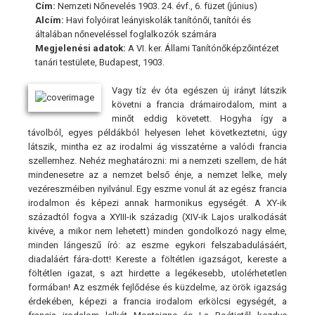
Cím:
Nemzeti Nőnevelés 1903. 24. évf., 6. füzet (június)
Alcím:
Havi folyóirat leányiskolák tanítónői, tanítói és
általában nőneveléssel foglalkozók számára
Megjelenési adatok:
A VI. ker. Állami Tanítónőképzőintézet
tanári testülete, Budapest, 1903.
Vagy tíz év óta egészen új irányt látszik
követni a francia drámairodalom, mint a
minőt eddig követett. Hogyha így a
távolból, egyes példákból helyesen lehet következtetni, úgy
látszik, mintha ez az irodalmi ág visszatérne a valódi francia
szellemhez. Nehéz meghatározni: mi a nemzeti szellem, de hát
mindenesetre az a nemzet belső énje, a nemzet lelke, mely
vezéreszméiben nyilvánul. Egy eszme vonul át az egész francia
irodalmon és képezi annak harmonikus egységét. A XY-ik
századtól fogva a XYIII-ik századig (XIV-ik Lajos uralkodását
kivéve, a mikor nem lehetett) minden gondolkozó nagy elme,
minden lángeszű író: az eszme egykori felszabadulásáért,
diadaláért fára-dott! Kereste a föltétlen igazságot, kereste a
föltétlen igazat, s azt hirdette a legékesebb, utolérhetetlen
formában! Az eszmék fejlődése és küzdelme, az örök igazság
érdekében, képezi a francia irodalom erkölcsi egységét, a