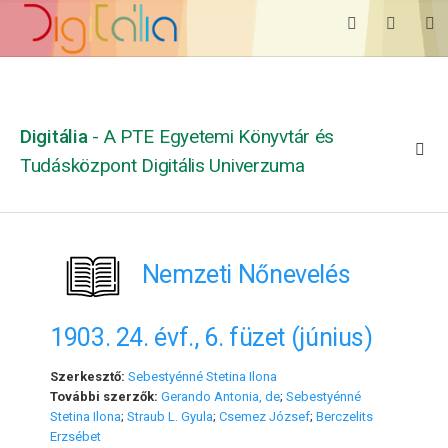
Digitália
- A PTE Egyetemi Könyvtár és
Tudásközpont Digitális Univerzuma
Nemzeti Nőnevelés
1903. 24. évf., 6. füzet (június)
Szerkesztő:
Sebestyénné Stetina Ilona
További szerzők:
Gerando Antonia, de
;
Sebestyénné
Stetina Ilona
;
Straub L. Gyula
;
Csemez József
;
Berczelits
Erzsébet