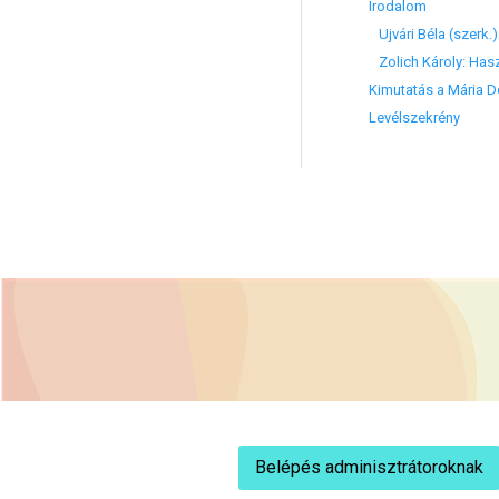
Irodalom
Ujvári Béla (szerk.)
Zolich Károly: Hasz
Kimutatás a Mária D
Levélszekrény
Belépés adminisztrátoroknak