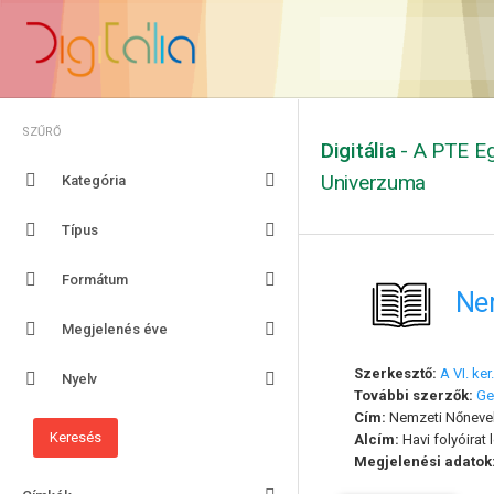
SZŰRŐ
Digitália
- A PTE Eg
Univerzuma
Kategória
Típus
Formátum
Nem
Megjelenés éve
Szerkesztő:
A VI. ke
Nyelv
További szerzők:
Ge
Cím:
Nemzeti Nőnevelé
Alcím:
Havi folyóirat 
Megjelenési adatok