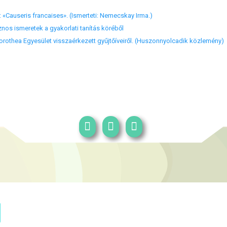
: «Causeris francaises». (Ismerteti: Nemecskay Irma.)
nos ismeretek a gyakorlati tanítás köréből
orothea Egyesület visszaérkezett gyűjtőíveiről. (Huszonnyolcadik közlemény)