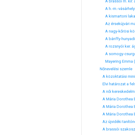
A brassói m. kir. ál
A h.-m.-vásárhelyi 
A kismartoni lakato
Az érsekújvári mag
A nagy-kőrösi közs.
A bánffy-hunyadi m. k
A rozsnyói ker. ágos
A somogy-csurgói 
Mayering Emma (előb
Nőnevelési szemle
A közoktatási minis
Elvi határozat a fe
A női kereskedelmi 
A Mária Dorothea E
A Mária Dorothea Eg
A Mária Dorothea E
Az újvidéki tanítónő
A brassói szakoszt