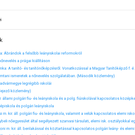
i
k
: Ábrándok a felsőbb leányiskolai reformokról
őnevelés a prágai kiállításon
nka: A tanító- és tanítónőképzésről. Vonatkozással a Magyar Tanítóképző f. é
mtani ismeretek a nőnevelés szolgálatában. (Második közlemény)
radvármegye legrégibb iskolái
efejező közlemény)
állami polgári fiu- és leányiskola és a polg. fiúiskolával kapcsolatos középk
épiskola és polgári leányiskola
m. kir. áll. polgári fiu- és leányiskola, valamint a velük kapcsolatos elemi isk
li nőegyesület által segélyezett szarvasi társulati, elemi isk. osztályokkal e
 m. kir. áll. benlakással és köztartással kapcsolatos polgári leány- és elemi