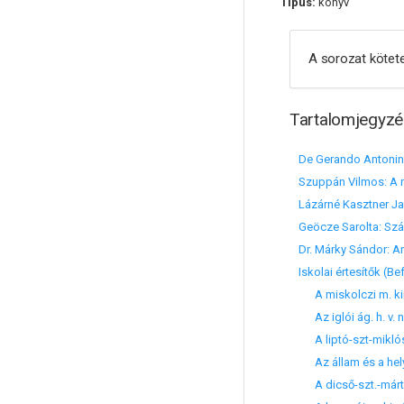
Típus:
könyv
A sorozat kötete
Tartalomjegyzé
De Gerando Antonina
Szuppán Vilmos: A n
Lázárné Kasztner Ja
Geöcze Sarolta: Szá
Dr. Márky Sándor: A
Iskolai értesítők (B
A miskolczi m. kir. 
Az iglói ág. h. v. n
A liptó-szt-miklósi 
Az állam és a helybe
A dicső-szt.-mártoni