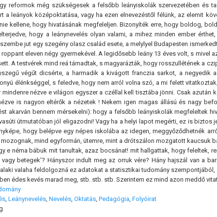
gy reformok még szükségesek a felsőbb leányiskolák szervezetében és ta
rt a leányok középoktatása, vagy ha ezen elnevezéstől félünk, az elemit kö
nie kellene, hogy hivatásának megfeleljen. Bizonyíték erre, hogy boldog, bo
 elterjedve, hogy a leánynevelés olyan valami, a mihez minden ember érthe
szembe jut egy szegény olasz család esete, a melylyel Budapesten ismerkedte
t roppant eleven négy gyermekével. A legidősebb leány 13 éves volt, s mivel
ett. A testvérek mind reá támadtak, s magyarázták, hogy rosszullétének a czip
yszegű végűt dicsérte, a harmadik a kivágott franczia sarkot, a negyedik
nyú élénkséggel, s feledve, hogy nem arról volna szó, a mi felett vitatkoztak,
gy mindenre nézve e világon egyszer a czéllal kell tisztába jönni. Csak azutá
 nézve is nagyon eltérők a nézetek ! Nekem igen magas állású és nagy be
ést akarván bennem mérsekelni): hogy a felsőbb leányiskolák megfeleltek hi
vasúti útmutatóban jól eligazodni! Vagy ha a helyi lapot megérti, ez is biztos j
yképe, hogy belépve egy népes iskolába az idegen, meggyőződhetnék arról,
mozognak, mind egyformán, ütemre, mint a drótszálon mozgatott kaucsuk bábo
hogy e néma bábuk mit tanultak, azaz bocsánat! mit hallgattak, hogy feleltek
vagy betegek'? Hányszor indult meg az orruk vére? Hány hajszál van a barn
valaki valaha feldolgozná ez adatokat a statisztikai tudomány szempontjából
en édes kevés marad meg, stb. stb. stb. Szerintem ez mind azon meddő vitatk
udomány
és
,
Leánynevelés
,
Nevelés
,
Oktatás
,
Pedagógia
,
Folyóirat
g