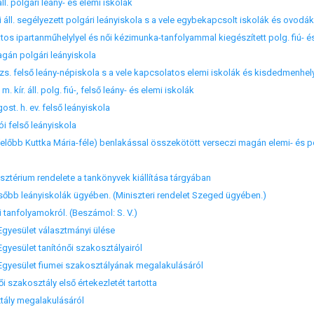
l. polgári leány- és elemi iskolák
áll. segélyezett polgári leányiskola s a vele egybekapcsolt iskolák és ovodák
s ipartanműhelylyel és női kézimunka-tanfolyammal kiegészített polg. fiú- és
án polgári leányiskola
 felső leány-népiskola s a vele kapcsolatos elemi iskolák és kisdedmenhel
ír. áll. polg. fiú-, felső leány- és elemi iskolák
t. h. ev. felső leányiskola
felső leányiskola
b Kuttka Mária-féle) benlakással összekötött verseczi magán elemi- és pol
ztérium rendelete a tankönyvek kiállítása tárgyában
lsőbb leányiskolák ügyében. (Miniszteri rendelet Szeged ügyében.)
tanfolyamokról. (Beszámol: S. V.)
gyesület választmányi ülése
yesület tanítónői szakosztályairól
gyesület fiumei szakosztályának megalakulásáról
i szakosztály első értekezletét tartotta
ály megalakulásáról