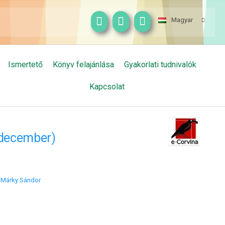
Magyar
Ismertető
Könyv felajánlása
Gyakorlati tudnivalók
Kapcsolat
 (december)
;
Márky Sándor