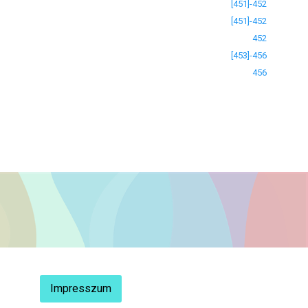
[451]-452
[451]-452
452
[453]-456
456
Impresszum