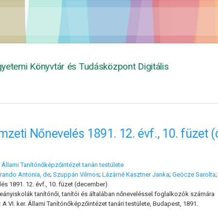
yetemi Könyvtár és Tudásközpont Digitális
zeti Nőnevelés 1891. 12. évf., 10. füzet
r. Állami Tanítónőképzőintézet tanári testülete
rando Antonia, de
;
Szuppán Vilmos
;
Lázárné Kasztner Janka
;
Geöcze Sarolta
s 1891. 12. évf., 10. füzet (december)
leányiskolák tanítónői, tanítói és általában nőneveléssel foglalkozók számára
:
A VI. ker. Állami Tanítónőképzőintézet tanári testülete, Budapest, 1891.