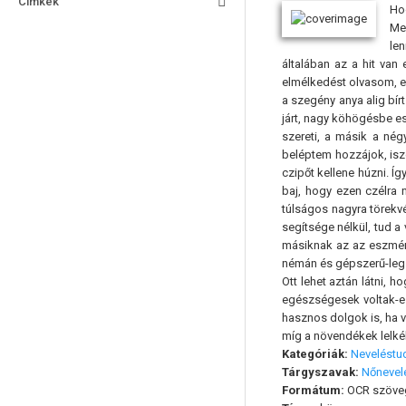
Címkék
Ho
Me
len
általában az a hit van
elmélkedést olvasom, e
a szegény anya alig bír
járt, nagy köhögésbe es
szereti, a másik a nég
beléptem hozzájok, iszo
czipőt kellene húzni. Í
baj, hogy ezen czélra
túlságos nagyra törekv
segítsége nélkül, tud a 
másiknak az az eszmén
némán és gépszerű-leg 
Ott lehet aztán látni, 
egészségesek voltak-e 
hasznos dolgok is, ha 
míg a növendékek lelkéb
Kategóriák:
Nevelést
Tárgyszavak:
Nőnevel
Formátum:
OCR szöve