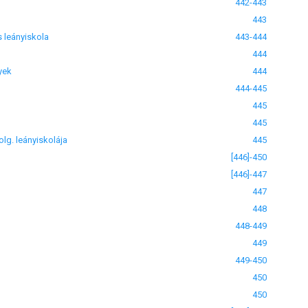
442-443
443
 leányiskola
443-444
444
yek
444
444-445
445
445
g. leányiskolája
445
[446]-450
[446]-447
447
448
448-449
449
449-450
450
450