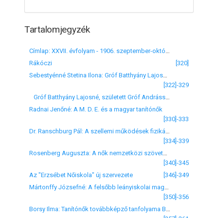
Tartalomjegyzék
Címlap: XXVII. évfolyam - 1906. szeptember-október - VII-VIII. füzet
Rákóczi
[320]
Sebestyénné Stetina Ilona: Gróf Batthyány Lajosné Andrássy Ilona grófnő
[322]-329
Gróf Batthyány Lajosné, született Gróf Andrássy Ilona [arckép]
Radnai Jenőné: A M. D. E. és a magyar tanítónők
[330]-333
Dr. Ranschburg Pál: A szellemi működések fizikája (Harmadik közlemény)
[334]-339
Rosenberg Auguszta: A nők nemzetközi szövetségének tanácsülése Párizsban
[340]-345
Az "Erzsébet Nőiskola" új szervezete
[346]-349
Mártonffy Józsefné: A felsőbb leányiskolai magyar nyelvi oktatás (Különös tekintettel az új tantervre)
[350]-356
Borsy Ilma: Tanítónők továbbképző tanfolyama Budapesten