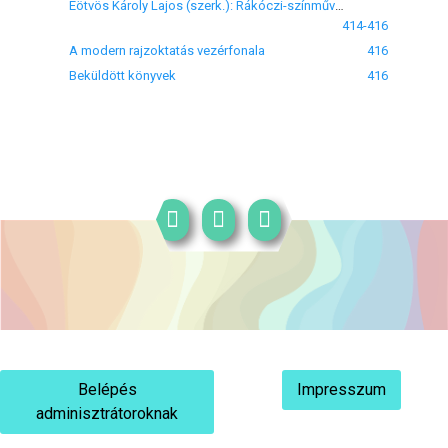
Eötvös Károly Lajos (szerk.): Rákóczi-színművek az ifjúság számára
414-416
A modern rajzoktatás vezérfonala
416
Beküldött könyvek
416
Belépés
Impresszum
adminisztrátoroknak