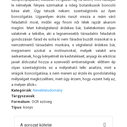
le némelyek fényes szirmaikat a rideg botanikusok boncoló
kése alatt. Úgy tetszik nekem: szentségtörés az ilyen
boncolgatás. Ugyanilyen érzés riaszt vissza a reám váró
feladattól most, midőn egy finom női lélek rajzát akarom
megírni. Mert kétségtelenül érdekes bár, beletekinteni olyan
valakinek a leikébe, aki a legnemesebb társadalmi feladatok
gondozásán fárad és soha ki nem fáradva buzdít másokat is a
nemzetmentő társadalmi munkára; s végtelenül érdekes bár,
megismerni azokat a motívumokat, melyek valakit arra
serkentenek, hogy kényelmét és kedvteléseit, anyagi és erkölcsi
javait áldozatul hozza a szenvedő emberiségnek: előttem ép
olyan szentségtörés ez a mélyreható lelki analízis, mint a
virágok boncolgatása; s nem merem az érzés és gondolatvilág
mélységeit megközelíteni, mert úgy érzem, hogy «szent hely az,
a melyen állok».
Kategóriák:
Neveléstudomány
Tárgyszavak:
Formátum:
OCR szöveg
Típus:
könyv
A sorozat kötetei