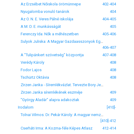
Az Erzsébet Nőiskola örömünnepe
402-404
Nyugalomba vonuló tanárok
404
Az O. N. E. Veres Pálné iskolája
404-405
A M. D. E. munkásságát
405
Ferenczy Ida: Nők a méhészetben
405-406
Sulyok Juliska: A Magyar Gazdaasszonyok Egyesületének gazdasági iskolája
406-407
A "Tulipánkert szövetség" központja
407-408
Verédy Károly
408
Fodor Lajos
408
Tschürtz Oktávia
408
Zirzen Janka - Síremlékvázlat. Tervezte Bory Jenő [fénykép]
Zirzen Janka síremlékének eszméje
409
"György Aladár" alapra adakoztak
409
Irodalom
[410]-
Tolnai Vilmos: Dr. Pekár Károly: A magyar nemzeti szépről. Modern Tudomány, Budapest, 1906
[410]-412
Cserháti Irma: A Kozma-féle Képes Atlasz
412-414