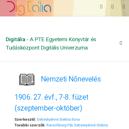
Digitália
- A PTE Egyetemi Könyvtár és
Tudásközpont Digitális Univerzuma
Nemzeti Nőnevelés
1906. 27. évf., 7-8. füzet
(szeptember-október)
Szerkesztő:
Sebestyénné Stetina Ilona
További szerzők:
Ranschburg Pál
;
Sebestyénné Stetina