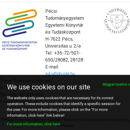
Pécsi
Tudományegyetem
Egyetemi Könyvtár
és Tudásközpont
H-7622 Pécs,
Universitas u. 2/a
Tel.: +36-72/501-
650/28082, 28128
E-mail:
info@lib.pte.hu
Pécsi Tudományegyetem
Magyar nyelvre v
We use cookies on our site
H-7622 Pécs, Vasvári Pál utca 4.
Tel.: +36-72/501-500
The website only uses cookies that are necessary for its correct
E-mail:
info@pte.hu
operation. These include cookies that identify a specific session for
the user. For more information, please click on the "For more
information, click here" link below!
© Pécsi Tudományegyetem Egyetemi Könyvtár és Tudásközpont. Minden jog
For more information, click here
fenntartva!