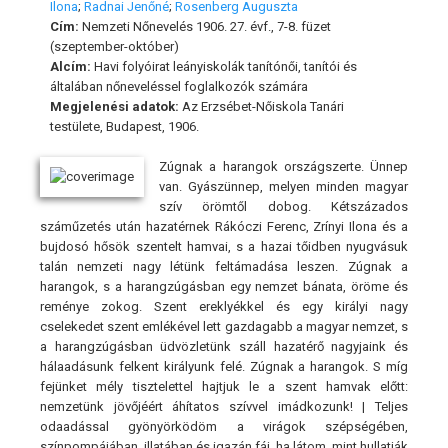
Ilona
;
Radnai Jenőné
;
Rosenberg Auguszta
Cím:
Nemzeti Nőnevelés 1906. 27. évf., 7-8. füzet
(szeptember-október)
Alcím:
Havi folyóirat leányiskolák tanítónői, tanítói és
általában nőneveléssel foglalkozók számára
Megjelenési adatok:
Az Erzsébet-Nőiskola Tanári
testülete, Budapest, 1906.
Zúgnak a harangok országszerte. Ünnep
van. Gyászünnep, melyen minden magyar
szív örömtől dobog. Kétszázados
száműzetés után hazatérnek Rákóczi Ferenc, Zrínyi Ilona és a
bujdosó hősök szentelt hamvai, s a hazai tőidben nyugvásuk
talán nemzeti nagy létünk feltámadása leszen. Zúgnak a
harangok, s a harangzúgásban egy nemzet bánata, öröme és
reménye zokog. Szent ereklyékkel és egy királyi nagy
cselekedet szent emlékével lett gazdagabb a magyar nemzet, s
a harangzúgásban üdvözletünk száll hazatérő nagyjaink és
hálaadásunk felkent királyunk felé. Zúgnak a harangok. S míg
fejünket mély tisztelettel hajtjuk le a szent hamvak előtt:
nemzetünk jövőjéért áhítatos szívvel imádkozunk! | Teljes
odaadással gyönyörködöm a virágok szépségében,
színpompájában, illatában és igazán fáj, ha látom, mint hullatják