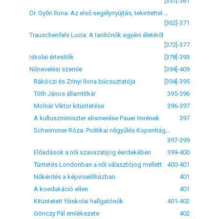
[357]-361
Dr. Győri Ilona: Az első segélynyújtás, tekintettel az iskolára
[362]-371
Trauschenfels Lucia: A tanítónők egyéni életéről
[372]-377
Iskolai értesítők
[378]-393
Nőnevelési szemle
[394]-409
Rákóczi és Zrínyi Ilona búcsuztatója
[394]-395
Tóth János államtitkár
395-396
Molnár Viktor kitüntetése
396-397
A kultuszminiszter elismerése Pauer Imrének
397
Schwimmer Róza: Politikai nőgyűlés Kopenhágában
397-399
Előadások a női szavazatijog éerdekében
399-400
Tüntetés Londonban a női választójog mellett
400-401
Nőkérdés a képviselőházban
401
A koedukáció ellen
401
Kitüntetett főiskolai hallgatónők
401-402
Gönczy Pál emlékezete
402