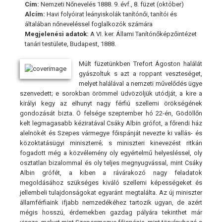
Cím:
Nemzeti Nőnevelés 1888. 9. évf., 8. füzet (október)
Alcím:
Havi folyóirat leányiskolák tanítónői, tanítói és
általában nőneveléssel foglalkozók számára
Megjelenési adatok:
A VI. ker. Állami Tanítónőképzőintézet
tanári testülete, Budapest, 1888.
Múlt füzetünkben Trefort Ágoston halálát
gyászoltuk s azt a roppant veszteséget,
melyet halálával a nemzeti művelődés ügye
szenvedett; e sorokban örömmel üdvözöljük utódját, a kire a
királyi kegy az elhunyt nagy férfiú szellemi örökségének
gondozását bizta. Ö felsége szeptember hó 22-én, Gödöllőn
kelt legmagasabb kéziratával Csáky Albin grófot, a főrendi ház
alelnökét és Szepes vármegye főispánját nevezte ki vallás- és
közoktatásügyi miniszterré; s miniszteri kinevezést ritkán
fogadott még a közvélemény oly egyértelmű helyesléssel, oly
osztatlan bizalommal és oly teljes megnyugvással, mint Csáky
Albin grófét, a kiben a rávárakozó nagy feladatok
megoldásához szükséges kiváló szellemi képességeket és
jellembeli tulajdonságokat egyaránt megtalálta. Az új miniszter
államférfiaink ifjabb nemzedékéhez tartozik ugyan, de azért
mégis hosszú, érdemekben gazdag pályára tekinthet már