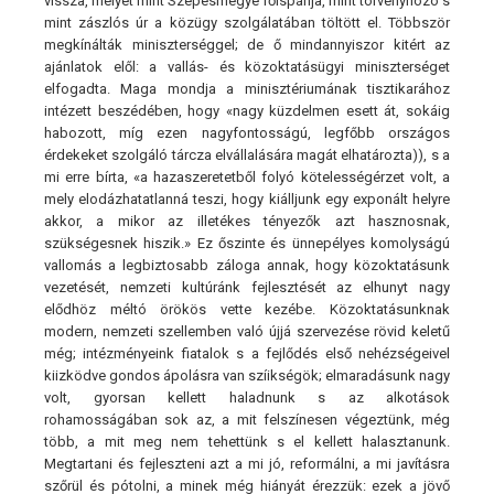
vissza, melyet mint Szepesmegye főispánja, mint törvényhozó s
mint zászlós úr a közügy szolgálatában töltött el. Többször
megkínálták miniszterséggel; de ő mindannyiszor kitért az
ajánlatok elől: a vallás- és közoktatásügyi miniszterséget
elfogadta. Maga mondja a minisztériumának tisztikarához
intézett beszédében, hogy «nagy küzdelmen esett át, sokáig
habozott, míg ezen nagyfontosságú, legfőbb országos
érdekeket szolgáló tárcza elvállalására magát elhatározta)), s a
mi erre bírta, «a hazaszeretetből folyó kötelességérzet volt, a
mely elodázhatatlanná teszi, hogy kiálljunk egy exponált helyre
akkor, a mikor az illetékes tényezők azt hasznosnak,
szükségesnek hiszik.» Ez őszinte és ünnepélyes komolyságú
vallomás a legbiztosabb záloga annak, hogy közoktatásunk
vezetését, nemzeti kultúránk fejlesztését az elhunyt nagy
elődhöz méltó örökös vette kezébe. Közoktatásunknak
modern, nemzeti szellemben való újjá szervezése rövid keletű
még; intézményeink fiatalok s a fejlődés első nehézségeivel
kiizködve gondos ápolásra van szíikségök; elmaradásunk nagy
volt, gyorsan kellett haladnunk s az alkotások
rohamosságában sok az, a mit felszínesen végeztünk, még
több, a mit meg nem tehettünk s el kellett halasztanunk.
Megtartani és fejleszteni azt a mi jó, reformálni, a mi javításra
szőrül és pótolni, a minek még hiányát érezzük: ezek a jövő