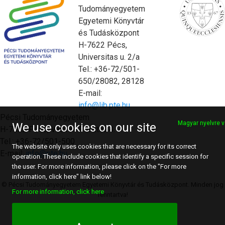
Tudományegyetem
Egyetemi Könyvtár
és Tudásközpont
H-7622 Pécs,
Universitas u. 2/a
Tel.: +36-72/501-
650/28082, 28128
E-mail:
info@lib.pte.hu
Pécsi Tudományegyetem
Magyar nyelvre v
We use cookies on our site
H-7622 Pécs, Vasvári Pál utca 4.
Tel.: +36-72/501-500
The website only uses cookies that are necessary for its correct
E-mail:
info@pte.hu
operation. These include cookies that identify a specific session for
the user. For more information, please click on the "For more
information, click here" link below!
© Pécsi Tudományegyetem Egyetemi Könyvtár és Tudásközpont. Minden jog
For more information, click here
fenntartva!