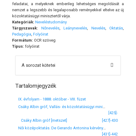
feladatai, a melyeknek emberileg lehetséges megoldását a
nemzet a legszebb és legalaposabb reményekkel eltelve az új
közoktatásügyi minisztertől várja.
Kategóriák:
Neveléstudomány
Tárgyszavak:
Nőnevelés
,
Leánynevelés
,
Nevelés
,
Oktatás
,
Pedagógia
,
Folyóirat
Formátum:
OCR szöveg
Típus:
folyóirat
A sorozat kötetei
Tartalomjegyzék
IX. évfolyam - 1888. október - VIII. füzet
Csáky Albin gróf, Vallás- és közoktatásügyi miniszter
[425]-
Csáky Albin gróf [metszet]
[427]-430
Női középoktatás. De Gerando Antonina kérvénye az országgyűlés képviselőházához
[431]-442