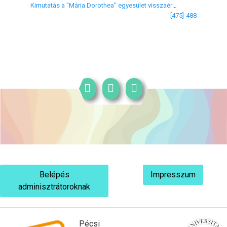
Kimutatás a "Mária Dorothea" egyesület visszaérkezett gyűjtőíveiről (Tizedik közlemény)
[475]-488
Belépés
Impresszum
adminisztrátoroknak
Pécsi