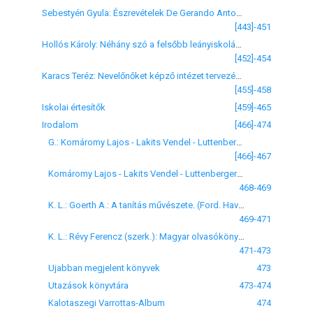
Sebestyén Gyula: Észrevételek De Gerando Antonina kérvényére
[443]-451
Hollós Károly: Néhány szó a felsőbb leányiskolák tantervéhez
[452]-454
Karacs Teréz: Nevelőnőket képző intézet tervezése negyvenkét évvel ezelőtt
[455]-458
Iskolai értesítők
[459]-465
Irodalom
[466]-474
G.: Komáromy Lajos - Lakits Vendel - Luttenberger Ágost - Péterfy Sándor (szerk.): ABC és olvasókönyv. Singer és Wolfner, Budapest
[466]-467
Komáromy Lajos - Lakits Vendel - Luttenberger Ágost - Péterfy Sándor (szerk.): Képes magyar olvasókönyv. Singer és Wolfner, Budapest
468-469
K. L.: Goerth A.: A tanítás művészete. (Ford. Havas Gyula) Franklin-Társulat, Budapest, 1888
469-471
K. L.: Révy Ferencz (szerk.): Magyar olvasókönyv, felsőbb leányiskolák, polgári leányiskolák és hasonló czélú intézetek számára. Singer és Wolfner, Budapest, 1888
471-473
Ujabban megjelent könyvek
473
Utazások könyvtára
473-474
Kalotaszegi Varrottas-Album
474