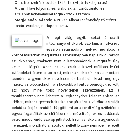
Cím:
Nemzeti Nőnevelés 1894. 15. évf., 5. füzet (május)
Alcím:
Havi folyóirat leányiskolák tanítónői, tanítói és
általában nőneveléssel foglalkozók számára
Megjelenési adatok:
A VI. ker. Állami Tanítónőképzőintézet
tanári testülete, Budapest, 1894.
A régi világ egyik sokat ünnepelt
intézményéről akarok szó-lani: a nyilvános
évzáró vizsgálatokról, melyek még abból a
korból maradtak meg tisztes szokásképpen napjainkig, midőn
az iskolának, csaknem mint a katonaságnak a regrutát, úgy
kellett — lógnia. Azon, nálunk csak a közel múltban letűnt
évtizedeket értem e kor alatt, mikor az iskoláinknak a mostani
teendőn: a gyermekek nevelésén és tanításán kivül még egy
másik, az előbbieknél nem kevésbbé fontos teendőjök is volt,
az: hogy minél több növendéket szerezzenek. Ez a
tanulószerzés nem lehetett a legkönnyebb feladat abban az
időben, mikor a gyermekek iskolába-járatása kizárólag a szülők
belátása és jóakaratától függött; mikor a rendi világ születési s
egyéb jogai álltak az előtérben s a műveltségnek és tudásnak
csak másodrendű szerep juthatott. Ezen az iskolára ugyancsak
nehéznek mondható állapotok mellett bizony nem igen lehetett