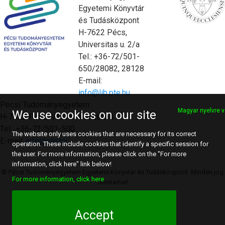
Egyetemi Könyvtár
és Tudásközpont
H-7622 Pécs,
Universitas u. 2/a
Tel.: +36-72/501-
650/28082, 28128
E-mail:
info@lib.pte.hu
Pécsi Tudományegyetem
Magyar nyelvre v
We use cookies on our site
H-7622 Pécs, Vasvári Pál utca 4.
Tel.: +36-72/501-500
The website only uses cookies that are necessary for its correct
E-mail:
info@pte.hu
operation. These include cookies that identify a specific session for
the user. For more information, please click on the "For more
information, click here" link below!
© Pécsi Tudományegyetem Egyetemi Könyvtár és Tudásközpont. Minden jog
For more information, click here
fenntartva!
Accept