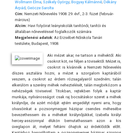
Wollmann Elma
;
Székely György
;
Bogyay Kálmánné
;
Dékány
Árpád
;
Geöcze Sarolta
Cím:
Nemzeti Nőnevelés 1908. 29. évf., 2-3. füzet (február-
március)
Alcím:
Havi folyóirat leányiskolák tanítónői, tanítói és
általában nőneveléssel foglalkozók számára
Megjelenési adatok:
Az Erzsébet-Nőiskola Tanári
testülete, Budapest, 1908.
Aki mézet akar, ne tartson a méhektől. Aki
csokrot köt, ne féljen a tövisektől. Mézet is,
csokrot is kívánnék a Nemzeti Nőnevelés
díszes asztalára hozni, a mézet a szorgalom kaptárából
veszem, a csokrot az érdem rózsagalyairól szedném; talán
elkerülöm a szerény méhek neheztelését, talán megbirkózom a
nehézségek töviseivel. Titokban, rejtekben folyik a kaptár
munkája, nyilvánosságot csak raj bocsátáskor szeret a méhek
királynője, de azért módját ejtém engedélyt nyerni arra, hogy
olvasóinkat a pozsonymegyei háziipar csendes méhesébe
bevezethessem és a méheket királynőjükkel, Izabella királyi
hercey-asszonnyal élükön bemutathassam azon a kis
üveglapon át, melyet feltárni óhajtok az érdeklődők előtt.
Kaptárhoz hasonlítottam a pozsonymegyei háziipar szorgos