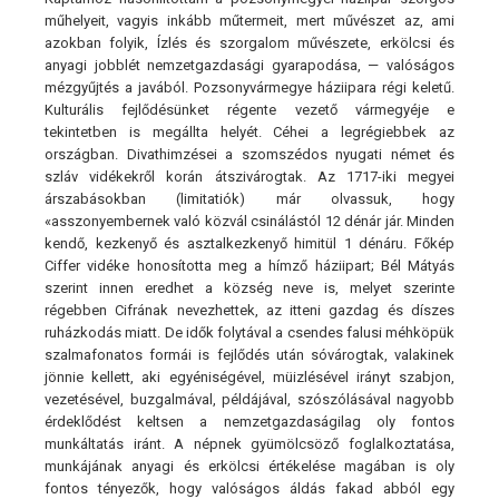
műhelyeit, vagyis inkább műtermeit, mert művészet az, ami
azokban folyik, Ízlés és szorgalom művészete, erkölcsi és
anyagi jobblét nemzetgazdasági gyarapodása, — valóságos
mézgyűjtés a javából. Pozsonyvármegye háziipara régi keletű.
Kulturális fejlődésünket régente vezető vármegyéje e
tekintetben is megállta helyét. Céhei a legrégiebbek az
országban. Divathimzései a szomszédos nyugati német és
szláv vidékekről korán átszivárogtak. Az 1717-iki megyei
árszabásokban (limitatiók) már olvassuk, hogy
«asszonyembernek való közvál csinálástól 12 dénár jár. Minden
kendő, kezkenyő és asztalkezkenyő himitül 1 dénáru. Főkép
Ciffer vidéke honosította meg a hímző háziipart; Bél Mátyás
szerint innen eredhet a község neve is, melyet szerinte
régebben Cifrának nevezhettek, az itteni gazdag és díszes
ruházkodás miatt. De idők folytával a csendes falusi méhköpük
szalmafonatos formái is fejlődés után sóvárogtak, valakinek
jönnie kellett, aki egyéniségével, müizlésével irányt szabjon,
vezetésével, buzgalmával, példájával, szószólásával nagyobb
érdeklődést keltsen a nemzetgazdaságilag oly fontos
munkáltatás iránt. A népnek gyümölcsöző foglalkoztatása,
munkájának anyagi és erkölcsi értékelése magában is oly
fontos tényezők, hogy valóságos áldás fakad abból egy