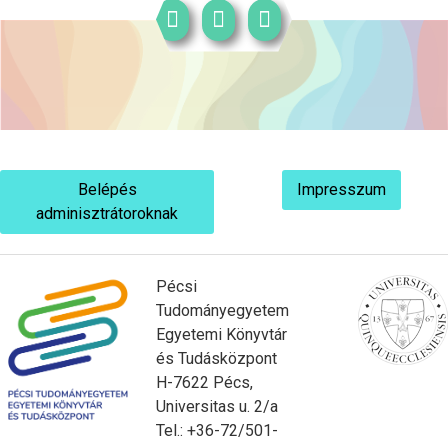
Belépés
Impresszum
adminisztrátoroknak
Pécsi
Tudományegyetem
Egyetemi Könyvtár
és Tudásközpont
H-7622 Pécs,
Universitas u. 2/a
Tel.: +36-72/501-