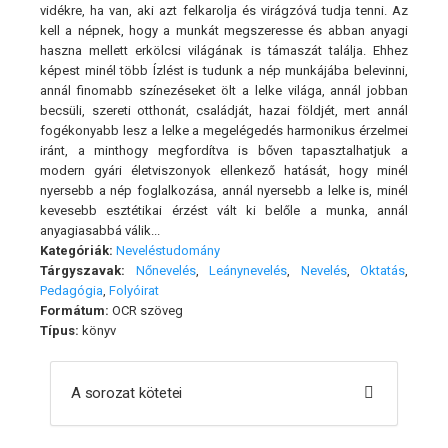
vidékre, ha van, aki azt felkarolja és virágzóvá tudja tenni. Az
kell a népnek, hogy a munkát megszeresse és abban anyagi
haszna mellett erkölcsi világának is támaszát találja. Ehhez
képest minél több Ízlést is tudunk a nép munkájába belevinni,
annál finomabb színezéseket ölt a lelke világa, annál jobban
becsüli, szereti otthonát, családját, hazai földjét, mert annál
fogékonyabb lesz a lelke a megelégedés harmonikus érzelmei
iránt, a minthogy megfordítva is bőven tapasztalhatjuk a
modern gyári életviszonyok ellenkező hatását, hogy minél
nyersebb a nép foglalkozása, annál nyersebb a lelke is, minél
kevesebb esztétikai érzést vált ki belőle a munka, annál
anyagiasabbá válik...
Kategóriák:
Neveléstudomány
Tárgyszavak:
Nőnevelés
,
Leánynevelés
,
Nevelés
,
Oktatás
,
Pedagógia
,
Folyóirat
Formátum:
OCR szöveg
Típus:
könyv
A sorozat kötetei