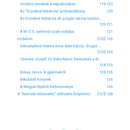
Irodalmi remekek a népiskolában
119-120
Az "Erzsébet-Nőiskola" próbakiállítása
120
Az Erzsébet-Nőiskola áll. polgári iskolai tanítónőképző intézet a szokásos irodalmi esték
120-121
A M. D. E. tanítónői szakosztálya
121
Irodalom
[122]-126
Sebestyénné Stetina Ilona: Bein Károly - Bogyó Samu - Havas Miksa: Politikai számtan. Franklin-Társulat, Budapest, 1907
[122]-124
Csemez József: Dr. Beke Manó: Bevezetés a differenciál és integrálszámításba, íFranklin-Társulat, Budapest, 1908
124-125
Bókay János: A gyermekről
125-126
Beküldött könyvek
126
A Magyar Nyelvőr kedvezménye
126
A "Nemzeti Nőnevelés" előfizetői (folytatás)
[127]-128