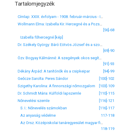
Tartalomjegyzék
Címlap: XXIX. évfolyam - 1908. február-március - II-III. füzet
Wollmann Elma: Izabella Kir. Hercegné és a Pozsony megyei házi-ipar
[56]-68
Izabella főhercegné [kép]
Dr. Székely György: Báró Eötvös József és a szociálizmus
[69]-90
Özv. Bogyay Kálmánné: A szegények okos segítése
[91]-93
Dékány Árpád: A tanítónők és a csipkeipar
[94]-99
Geőcze Sarolta: Peres Sándor
[100]-102
Szigethy Karolina: A finnországi nőmozgalom
[103]-109
Dr. Schmidt Mária: Külföldi lapszemle
[110]-115
Nőnevelési szemle
[116]-121
S. I.: Nőnevelés számokban
[116]-117
Az anyaság védelme
117-118
Az Orsz. Középiskolai tanáregyesület magyar filológiai versenye
118-119