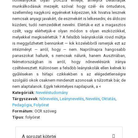
honleányokat olyan polczra emelje, amelyről beláthatják
munkálkodásuk mezejét; szóval: hogy czél- és öntudatos,
szellemileg nagykorú egyéneket képezzen, kik hivatva lesznek
nemcsak anyagi javakért, de eszmekért is lelkesedni, és áldozni
küzdeni, tudó nemzedéket nevelni. Elértük-e ezt a magasztos
czélt, vagy elérhetjük-e olyan módon s olyan eszközökkel,
melyekkel megkisérlettük ? A felsőbb leányiskolák rövid múltja
is meggyőzhetett bennünket — kik közelebbről ismerjük ezt az
intézményt — arról, hogy — nem. Naprólnapra hangosabb
panaszokat hallunk, s nemcsak nálunk, hanem Ausztriában,
Németországban is arról, hogy nőnevelésünk iránya
czéltévesztett. Különösen a felsőbb leányiskolák ellen kelnek ki
gyűléseken s hírlapi czikkekben s az elégedetlenségre
szolgáló okok csaknem mindenütt azonosak s túlzottak bár, de
nem alaptalanok. Egyik tekintelyes napilapunk, a <
Kategóriák:
Neveléstudomány
Tárgyszavak:
Nőnevelés
,
Leánynevelés
,
Nevelés
,
Oktatás
,
Pedagógia
,
Folyóirat
Formátum:
OCR szöveg
Típus:
folyóirat
A sorozat kötetei