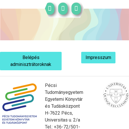
Belépés
Impresszum
adminisztrátoroknak
Pécsi
Tudományegyetem
Egyetemi Könyvtár
és Tudásközpont
H-7622 Pécs,
Universitas u. 2/a
Tel.: +36-72/501-