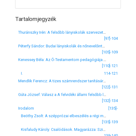
Tartalomjegyzék
Thuránszky Irén: A felsőbb lányiskolák szervezetének módosításáról
[97]-104
Péterfy Sándor: Budai lányiskolák és nőnevelőintézetek 1775-től 1825-ig. (Első közlemény.)
[105]-109
Kenessey Béla: Az Ó-Testamentom pedagógiája. (Első közlemény.)
[110]-121
I.
114-121
Mendlik Ferencz: A tizes számrendszer tanításáról a felsőbb lányiskolában
[122]-131
Gúta József: Válasz a A felvidéki állami felsőbb leányiskolák czímű czikkre
[132]-134
Irodalom
[135]-
Beöthy Zsolt: A szépprózai elbeszélés a régi magyar irodalomban. (Ismerteti: Komáromy Lajos)
[135]-139
Kisfaludy Károly: Csalódások. Magyarázza: Szigetvári Iván
139-140