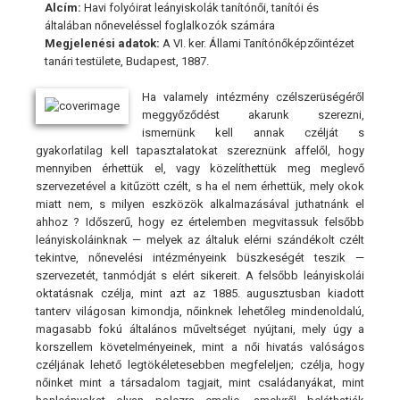
Alcím:
Havi folyóirat leányiskolák tanítónői, tanítói és
általában nőneveléssel foglalkozók számára
Megjelenési adatok:
A VI. ker. Állami Tanítónőképzőintézet
tanári testülete, Budapest, 1887.
Ha valamely intézmény czélszerüségéről
meggyőződést akarunk szerezni,
ismernünk kell annak czélját s
gyakorlatilag kell tapasztalatokat szereznünk affelől, hogy
mennyiben érhettük el, vagy közelíthettük meg meglevő
szervezetével a kitűzött czélt, s ha el nem érhettük, mely okok
miatt nem, s milyen eszközök alkalmazásával juthatnánk el
ahhoz ? Időszerű, hogy ez értelemben megvitassuk felsőbb
leányiskoláinknak — melyek az általuk elérni szándékolt czélt
tekintve, nőnevelési intézményeink büszkeségét teszik —
szervezetét, tanmódját s elért sikereit. A felsőbb leányiskolái
oktatásnak czélja, mint azt az 1885. augusztusban kiadott
tanterv világosan kimondja, nőinknek lehetőleg mindenoldalú,
magasabb fokú általános műveltséget nyújtani, mely úgy a
korszellem követelményeinek, mint a női hivatás valóságos
czéljának lehető legtökéletesebben megfeleljen; czélja, hogy
nőinket mint a társadalom tagjait, mint családanyákat, mint