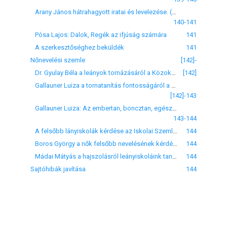
Arany János hátrahagyott iratai és levelezése. (Ismerteti: —y—s.)
140-141
Pósa Lajos: Dalok, Regék az ifjúság számára
141
A szerkesztőséghez beküldék
141
Nőnevelési szemle
[142]-
Dr. Gyulay Béla a leányok tornázásáról a Közoktatásban
[142]
Gallauner Luiza a tornatanítás fontosságáról a Felsőnép- és polgári iskolai közlönyben
[142]-143
Gallauner Luiza: Az embertan, boncztan, egészség- és lélektan tanításának szükségességéről a polgári leányiskolában
143-144
A felsőbb lányiskolák kérdése az Iskolai Szemlében
144
Boros György a nők felsőbb nevelésének kérdésével foglalkozik a Család és Iskolában
144
Mádai Mátyás a hajszolásról leányiskoláink tanmenetében
144
Sajtóhibák javítása
144