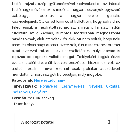
festők rajzaik szép gyűjteményével kedveskedtek az írással
festő nagy művésznek; s midőn a magyar asszonyok egyszerű
babérággal hódolnak a magyar szellem geniális
képviselőjének. Ott kellett lenni és át kellett élni, hogy soha el ne
feledhessük a meghatottságnak azt a nagy pillanatát, midőn
Mikszáth az ő kedves, humoros modorában megköszönte
mindazoknak, akik ott voltak és akik ott nem voltak, hogy neki
annyi és olyan nagy örömet szereztek; ő is mindenkinek örömet
akart szerezni, mikor — az ünnepeltetésnek súlya dacára is
«igazán boldognak» vallotta magát. Ereklyeként fogjuk őrizni
ezt az utolérhetetlenül kedves beszédet, hiszen ez volt az
utolsó irodalmi műve. Azontúl csak politikai beszédeket
mondott mármarosszigeti kortesútján, mely megölte.
Kategóriák:
Neveléstudomány
Tárgyszavak:
Nőnevelés
,
Leánynevelés
,
Nevelés
,
Oktatás
,
Pedagógia
,
Folyóirat
Formátum:
OCR szöveg
Típus:
könyv
A sorozat kötetei