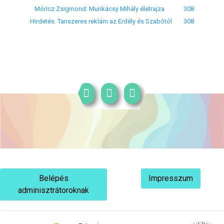
Móricz Zsigmond: Munkácsy Mihály életrajza
308
Hirdetés. Tanszeres reklám az Erdély és Szabótól
308
Belépés
Impresszum
adminisztrátoroknak