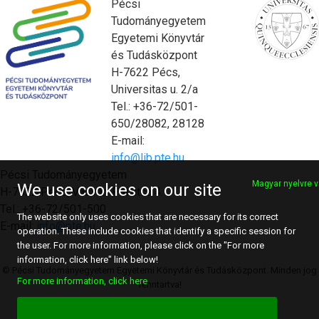
Pécsi
Tudományegyetem
Egyetemi Könyvtár
és Tudásközpont
H-7622 Pécs,
Universitas u. 2/a
Tel.: +36-72/501-
650/28082, 28128
E-mail:
info@lib.pte.hu
Pécsi Tudományegyetem
Magyar nyelvre v
We use cookies on our site
H-7622 Pécs, Vasvári Pál utca 4.
Tel.: +36-72/501-500
The website only uses cookies that are necessary for its correct
E-mail:
info@pte.hu
operation. These include cookies that identify a specific session for
the user. For more information, please click on the "For more
information, click here" link below!
© Pécsi Tudományegyetem Egyetemi Könyvtár és Tudásközpont. Minden jog
For more information, click here
fenntartva!