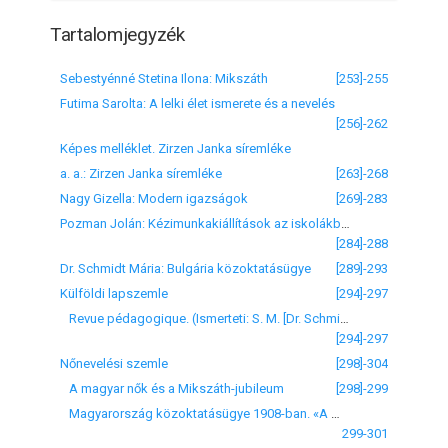
Tartalomjegyzék
Sebestyénné Stetina Ilona: Mikszáth
[253]-255
Futima Sarolta: A lelki élet ismerete és a nevelés
[256]-262
Képes melléklet. Zirzen Janka síremléke
a. a.: Zirzen Janka síremléke
[263]-268
Nagy Gizella: Modern igazságok
[269]-283
Pozman Jolán: Kézimunkakiállítások az iskolákban
[284]-288
Dr. Schmidt Mária: Bulgária közoktatásügye
[289]-293
Külföldi lapszemle
[294]-297
Revue pédagogique. (Ismerteti: S. M. [Dr. Schmidt Mária])
[294]-297
Nőnevelési szemle
[298]-304
A magyar nők és a Mikszáth-jubileum
[298]-299
Magyarország közoktatásügye 1908-ban. «A m. kir. kormány 1908. évi működéséről és az ország közállapotairól szóló jelentés és statisztikai évkönyv» megjelenése
299-301