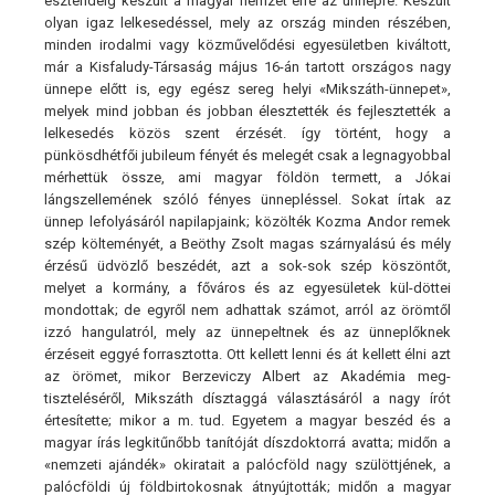
esztendeig készült a magyar nemzet erre az ünnepre. Készült
olyan igaz lelkesedéssel, mely az ország minden részében,
minden irodalmi vagy közművelődési egyesületben kiváltott,
már a Kisfaludy-Társaság május 16-án tartott országos nagy
ünnepe előtt is, egy egész sereg helyi «Mikszáth-ünnepet»,
melyek mind jobban és jobban élesztették és fejlesztették a
lelkesedés közös szent érzését. így történt, hogy a
pünkösdhétfői jubileum fényét és melegét csak a legnagyobbal
mérhettük össze, ami magyar földön termett, a Jókai
lángszellemének szóló fényes ünnepléssel. Sokat írtak az
ünnep lefolyásáról napilapjaink; közölték Kozma Andor remek
szép költeményét, a Beöthy Zsolt magas szárnyalású és mély
érzésű üdvözlő beszédét, azt a sok-sok szép köszöntőt,
melyet a kormány, a főváros és az egyesületek kül-döttei
mondottak; de egyről nem adhattak számot, arról az örömtől
izzó hangulatról, mely az ünnepeltnek és az ünneplőknek
érzéseit eggyé forrasztotta. Ott kellett lenni és át kellett élni azt
az örömet, mikor Berzeviczy Albert az Akadémia meg-
tiszteléséről, Mikszáth dísztaggá választásáról a nagy írót
értesítette; mikor a m. tud. Egyetem a magyar beszéd és a
magyar írás legkitűnőbb tanítóját díszdoktorrá avatta; midőn a
«nemzeti ajándék» okiratait a palócföld nagy szülöttjének, a
palócföldi új földbirtokosnak átnyújtották; midőn a magyar