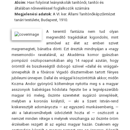
Alcím:
Havi folyóirat leányiskolák tanítónői, tanítói és
általában nőneveléssel foglalkozók számára
Megjelenési adatok:
A VI. ker. Állami Tanítónőképzőintézet
tanári testülete, Budapest, 1910.
A teremtő fantázia nem tud olyan
megrendítő tragédiákat kigondolni, mint
aminővel az élet az emberi szivet
megremegteti, bánatba dönti. Ezt éreztük mindnyájan a «nagy
mesemondó» ravatalánál, az Akadémia komor gyászban
pompázó oszlopcsarnokában alig 14 nappal azután, hogy
örömtől és büszkeségtől dobogó szívvel «dallal és virággal»
ünnepeltük őt a fővárosi Vigadó dísztermében tartott fényes
jubileumi ünnepen. Dallal és virággal köszöntöttük akkor, midőn
Kozma Andor gyönyörű költeménye nyitotta meg s a magyar
asszonyok babérágas hódolata fejezte be a legnépszerűbb
magyar író meleg, őszinte szeretetet sugárzó ünneplését,
melyben a koronás királytól, — aki a Szent István-rend
kiskeresztjét adományozta — az egyszerű munkásemberig, —
aki a lakatosműhelyek üdvözletét hozta el — osztozott a
nemzet minden rétege s melynek visszhangja az őszinte öröm
érzésében rezgett át az egész magyar hazán. Csaknem egy