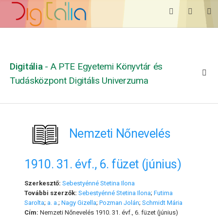
Digitália
- A PTE Egyetemi Könyvtár és
Tudásközpont Digitális Univerzuma
Nemzeti Nőnevelés
1910. 31. évf., 6. füzet (június)
Szerkesztő:
Sebestyénné Stetina Ilona
További szerzők:
Sebestyénné Stetina Ilona
;
Futima
Sarolta
;
a. a.
;
Nagy Gizella
;
Pozman Jolán
;
Schmidt Mária
Cím:
Nemzeti Nőnevelés 1910. 31. évf., 6. füzet (június)