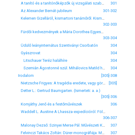
A tanító és a tanítónőképzők új vizsgálati szabályzata. (Miniszeri rendelet)
301
Az Alexander Bernát-jubileum
301-302
Kelemen Gizelláról, kismartoni tanárnőről. Kismarton magyarosodása
302-303
Fürdői kedvezmények a Mária Dorothea Egyesület részére 1910-ben
303-304
Üdülő leányinternátus Szentiványi Csorbatón
304
Gyászrovat
304
Litschauer Teréz halálhíre
304
Szemián Ágostonné szül. Mihálovics Matild halálhíre
304
Irodalom
[305]-308
Nietzsche Frigyes: A tragédia eredete, vagy görögség és pesszimizmus. Fordította: Fülep Lajos. (Ismerteti: a. a.)
[305]
Detter L.: Gertrud Baumgarten. (Ismerteti: a. a.)
[305]-306
Komjáthy Jenő és a festőművészek
306
Waddell L. Austine A Lhassza-expedícióról. Földrajzi Társaság Könyvtára
306-307
Malonay Dezső: Szinyei Merse Pál. Művészeti Könyvtár
307
Felvinczi Takács Zoltán: Dürer-monográfiája. Művészeti Könyvtár
307